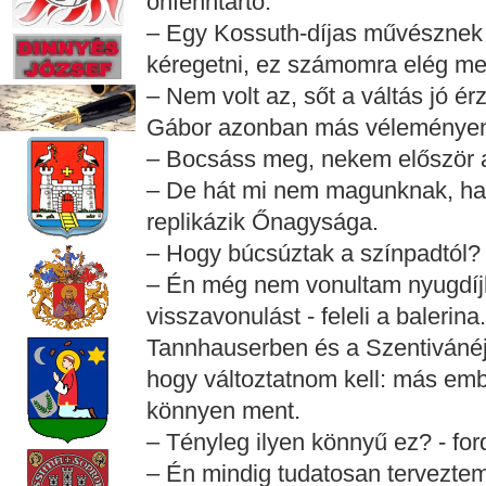
önfenntartó.
– Egy Kossuth-díjas művésznek
kéregetni, ez számomra elég me
– Nem volt az, sőt a váltás jó érz
Gábor azonban más véleményen
– Bocsáss meg, nekem először a
– De hát mi nem magunknak, han
replikázik Őnagysága.
– Hogy búcsúztak a színpadtól?
– Én még nem vonultam nyugdí
visszavonulást - feleli a balerina
Tannhauserben és a Szentivánéj
hogy változtatnom kell: más em
könnyen ment.
– Tényleg ilyen könnyű ez? - fo
– Én mindig tudatosan terveztem