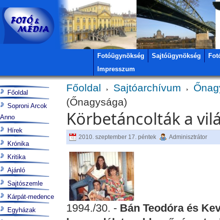
Fotóügynökség
Sajtóügynökség
Fot
Impresszum
Főoldal
Sajtóarchívum
Őnag
Főoldal
(Őnagysága)
Soproni Arcok
Körbetáncolták a vi
Anno
Hírek
2010. szeptember 17. péntek
Adminisztrátor
Krónika
Kritika
Ajánló
Sajtószemle
Kárpát-medence
1994./30. -
Bán Teodóra és Kev
Egyházak