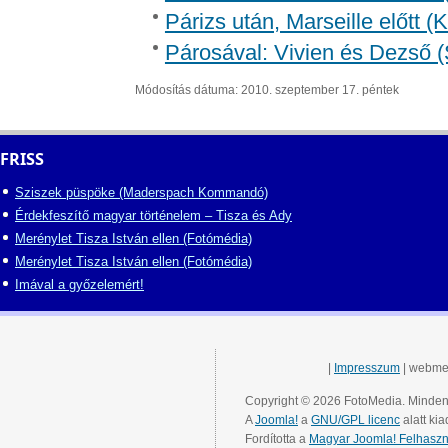
Párizs után, Marseille előtt 
Párosával: Vivien és Dezső (
Módosítás dátuma: 2010. szeptember 17. péntek
FRISS
Sziszek püspöke (Maderspach Kommandó)
Érdekfeszítő magyar történelem – Tisza és Ady
Merénylet Tisza István ellen (Fotómédia)
Merénylet Tisza István ellen (Fotómédia)
Imával a győzelemért!
|
Impresszum
| webme
Copyright © 2026 FotoMedia. Minden 
A
Joomla!
a
GNU/GPL licenc
alatt kia
Fordította a
Magyar Joomla! Felhaszn