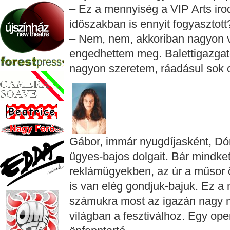
– Ez a mennyiség a VIP Arts ir
időszakban is ennyit fogyasztott
– Nem, nem, akkoriban nagyon vi
engedhettem meg. Balettigazgat
nagyon szeretem, ráadásul sok cu
Gábor, immár nyugdíjasként, Dór
ügyes-bajos dolgait. Bár mindke
reklámügyekben, az úr a műsor ö
is van elég gondjuk-bajuk. Ez a
számukra most az igazán nagy m
világban a fesztiválhoz. Egy ope