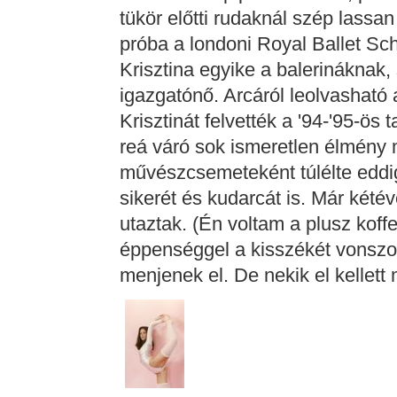
tükör előtti rudaknál szép lassan
próba a londoni Royal Ballet Sc
Krisztina egyike a balerináknak, 
igazgatónő. Arcáról leolvasható
Krisztinát felvették a '94-'95-ös
reá váró sok ismeretlen élmény mi
művészcsemeteként túlélte eddig
sikerét és kudarcát is. Már kété
utaztak. (Én voltam a plusz koff
éppenséggel a kisszékét vonszolt
menjenek el. De nekik el kellett