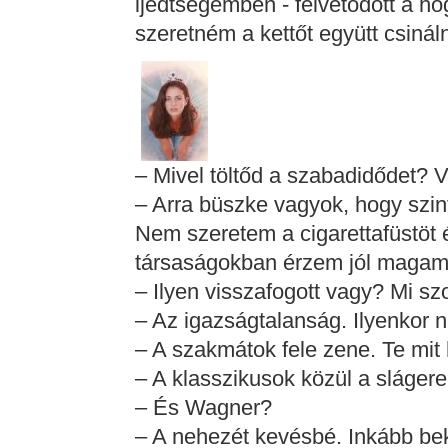
ijedtségemben - felvetődött a h
szeretném a kettőt együtt csinál
– Mivel töltőd a szabadidődet? 
– Arra büszke vagyok, hogy szint
Nem szeretem a cigarettafüstöt é
társaságokban érzem jól magam
– Ilyen visszafogott vagy? Mi szo
– Az igazságtalanság. Ilyenkor n
– A szakmátok fele zene. Te mit
– A klasszikusok közül a slágere
– És Wagner?
– A nehezét kevésbé. Inkább be