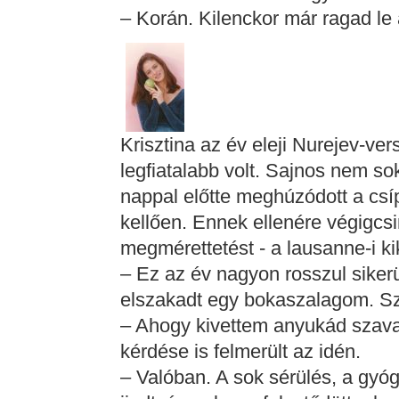
– Korán. Kilenckor már ragad l
Krisztina az év eleji Nurejev-ve
legfiatalabb volt. Sajnos nem s
nappal előtte meghúzódott a csí
kellően. Ennek ellenére végigcsi
megmérettetést - a lausanne-i kik
– Ez az év nagyon rosszul sikerü
elszakadt egy bokaszalagom. Sz
– Ahogy kivettem anyukád szavai
kérdése is felmerült az idén.
– Valóban. A sok sérülés, a gyóg