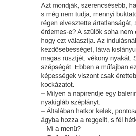
Azt mondják, szerencsésebb, ha va
s még nem tudja, mennyi buktatót
régen elvesztette ártatlanságát, 
érdemes-e? A szülők soha nem erő
hogy ezt választja. Az indulásn
kezdősebességet, látva kislányuk
magas rüsztjét, vékony nyakát.
szépségét. Ebben a műfajban ez
képességek viszont csak érettebb
kockázatot.
– Milyen a napirendje egy bale
nyakigláb széplányt.
– Általában hatkor kelek, ponto
ágyba hozza a reggelit, s fél hé
– Mi a menü?