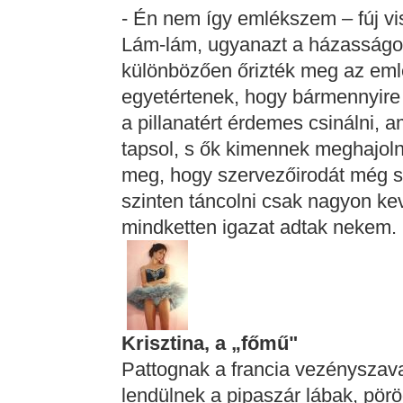
- Én nem így emlékszem – fúj vi
Lám-lám, ugyanazt a házasságot,
különbözően őrizték meg az eml
egyetértenek, hogy bármennyire
a pillanatért érdemes csinálni, 
tapsol, s ők kimennek meghajoln
meg, hogy szervezőirodát még so
szinten táncolni csak nagyon ke
mindketten igazat adtak nekem.
Krisztina, a „főmű"
Pattognak a francia vezényszava
lendülnek a pipaszár lábak, pör