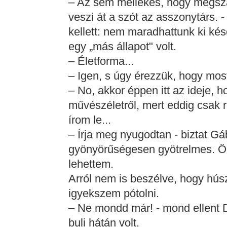
– Az sem mellékes, hogy megszab
veszi át a szót az asszonytárs. -
kellett: nem maradhattunk ki kés
egy „más állapot" volt.
– Életforma...
– Igen, s úgy érezzük, hogy mos
– No, akkor éppen itt az ideje, h
művészéletről, mert eddig csak 
írom le...
– Írja meg nyugodtan - biztat G
gyönyörűségesen gyötrelmes. Ör
lehettem.
Arról nem is beszélve, hogy hús
igyekszem pótolni.
– Ne mondd már! - mond ellent D
buli hátán volt.