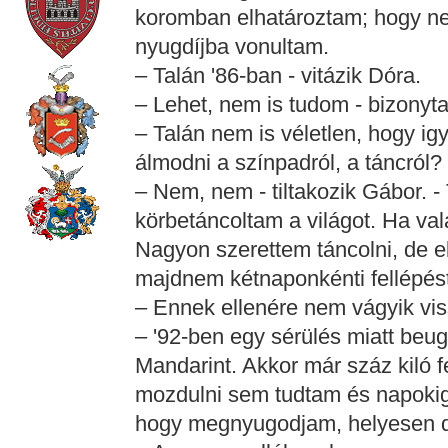
koromban elhatároztam; hogy n
nyugdíjba vonultam.
– Talán '86-ban - vitázik Dóra.
– Lehet, nem is tudom - bizonytal
– Talán nem is véletlen, hogy igy
álmodni a színpadról, a táncról?
– Nem, nem - tiltakozik Gábor. 
körbetáncoltam a világot. Ha val
Nagyon szerettem táncolni, de e
majdnem kétnaponkénti fellépést 
– Ennek ellenére nem vágyik vis
– '92-ben egy sérülés miatt beug
Mandarint. Akkor már száz kiló f
mozdulni sem tudtam és napokig 
hogy megnyugodjam, helyesen d