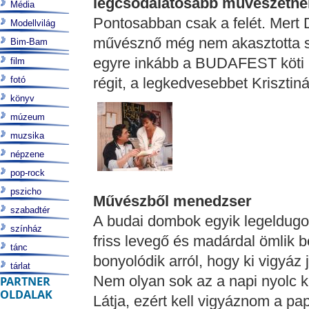
legcsodálatosabb művészetnek, 
Média
Pontosabban csak a felét. Mert D
Modellvilág
művésznő még nem akasztotta szö
Bim-Bam
egyre inkább a BUDAFEST köti le
film
fotó
régit, a legkedvesebbet Krisztin
könyv
múzeum
muzsika
népzene
pop-rock
pszicho
Művészből menedzser
szabadtér
A budai dombok egyik legeldugo
színház
friss levegő és madárdal ömlik 
tánc
bonyolódik arról, hogy ki vigyá
tárlat
Nem olyan sok az a napi nyolc 
PARTNER
OLDALAK
Látja, ezért kell vigyáznom a papa