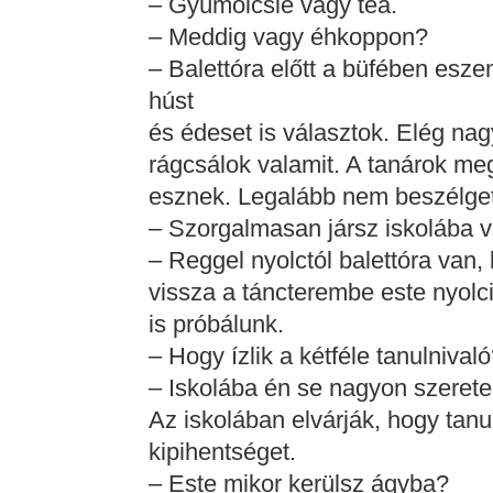
– Gyümölcslé vagy tea.
– Meddig vagy éhkoppon?
– Balettóra előtt a büfében esze
húst
és édeset is választok. Elég na
rágcsálok valamit. A tanárok me
esznek. Legalább nem beszélge
– Szorgalmasan jársz iskolába 
– Reggel nyolctól balettóra van, 
vissza a táncterembe este nyolc
is próbálunk.
– Hogy ízlik a kétféle tanulnival
– Iskolába én se nagyon szeretek
Az iskolában elvárják, hogy tanu
kipihentséget.
– Este mikor kerülsz ágyba?