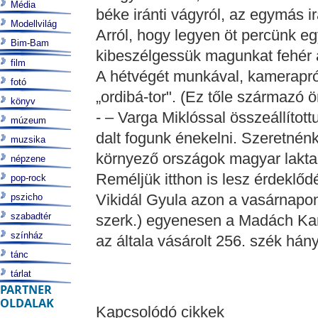
Média
béke iránti vágyról, az egymás ir
Modellvilág
Arról, hogy legyen öt percünk e
Bim-Bam
kibeszélgessük magunkat fehér a
film
A hétvégét munkával, kameraprób
fotó
„ordibá-tor". (Ez tőle származó 
könyv
- – Varga Miklóssal összeállíto
múzeum
dalt fogunk énekelni. Szeretnénk 
muzsika
környező országok magyar lakta 
népzene
Reméljük itthon is lesz érdeklődé
pop-rock
Vikidál Gyula azon a vasárnapon
pszicho
szabadtér
szerk.) egyenesen a Madách Kama
színház
az általa vásárolt 256. szék hány
tánc
tárlat
PARTNER
OLDALAK
Kapcsolódó cikkek