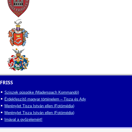
FRISS
Sziszek püspöke (Maderspach Kommandó)
Érdekfeszítő magyar történelem – Tisza és Ady
Merénylet Tisza István ellen (Fotómédia)
Merénylet Tisza István ellen (Fotómédia)
Imával a győzelemért!