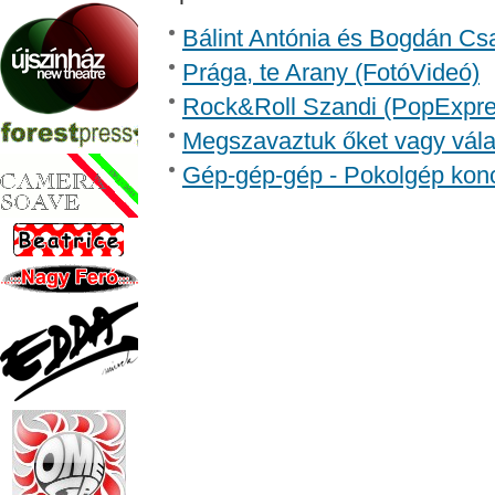
Bálint Antónia és Bogdán Csa
Prága, te Arany (FotóVideó)
Rock&Roll Szandi (PopExpre
Megszavaztuk őket vagy vála
Gép-gép-gép - Pokolgép kon