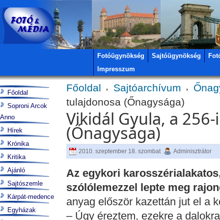
Fotóügynökség
Sajtóügynökség
Fot
Impresszum
Főoldal
Sajtóarchívum
Őnag
Főoldal
tulajdonosa (Őnagysága)
Soproni Arcok
Vikidál Gyula, a 256-
Anno
(Őnagysága)
Hírek
Krónika
2010. szeptember 18. szombat
Adminisztrátor
Kritika
Ajánló
Az egykori karosszérialakatos
Sajtószemle
szólólemezzel lepte meg rajon
Kárpát-medence
anyag először kazettán jut el a
Egyházak
– Úgy éreztem, ezekre a dalokra