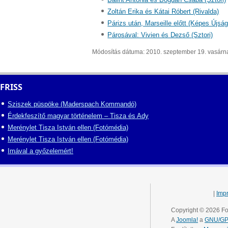
Zoltán Erika és Kátai Róbert (Rivalda)
Párizs után, Marseille előtt (Képes Újság
Párosával: Vivien és Dezső (Sztori)
Módosítás dátuma: 2010. szeptember 19. vasárn
FRISS
Sziszek püspöke (Maderspach Kommandó)
Érdekfeszítő magyar történelem – Tisza és Ady
Merénylet Tisza István ellen (Fotómédia)
Merénylet Tisza István ellen (Fotómédia)
Imával a győzelemért!
|
Imp
Copyright © 2026 Fo
A
Joomla!
a
GNU/GPL