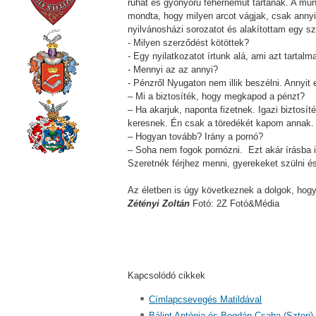
ruhát és gyönyörű fehérneműt tartanak. A mu
mondta, hogy milyen arcot vágjak, csak annyit
nyilvánosházi sorozatot és alakítottam egy sz
- Milyen szerződést kötöttek?
- Egy nyilatkozatot írtunk alá, ami azt tart
- Mennyi az az annyi?
- Pénzről Nyugaton nem illik beszélni. Annyit
– Mi a biztosíték, hogy megkapod a pénzt?
– Ha akarjuk, naponta fizetnek. Igazi biztosí
keresnek. Én csak a töredékét kapom annak.
– Hogyan tovább? Irány a pornó?
– Soha nem fogok pornózni. Ezt akár írásba 
Szeretnék férjhez menni, gyerekeket szülni és
Az életben is úgy következnek a dolgok, hogy
Zétényi Zoltán
Fotó: 2Z Fotó&Média
Kapcsolódó cikkek
Címlapcsevegés Matildával
Bálint Antónia és Bogdán Csaba (Sztori)