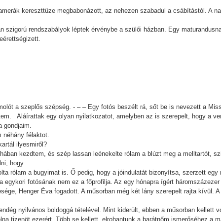
 kamerák kereszttüze megbabonázott, az nehezen szabadul a csábítástól. A nag
ttan szigorú rendszabályok léptek érvénybe a szülői házban. Egy maturandusn
eérettségizett.
molót a szeplős szépség. - – – Egy fotós beszélt rá, sőt be is nevezett a Mis
em. Aláírattak egy olyan nyilatkozatot, amelyben az is szerepelt, hogy a v
a gondjaim.
 néhány félaktot.
artál ilyesmiről?
uhában kezdtem, és szép lassan leénekelte rólam a blúzt meg a melltartót, sz
lni, hogy
lta rólam a bugyimat is. Ő pedig, hogy a jóindulatát bizonyítsa, szerzett egy
 egykori fotósának nem ez a főprofilja. Az egy hónapra ígért háromszázezer f
esége, Henger Éva fogadott. A műsorban még két lány szerepelt rajta kívül. A
dég nyilvános boldoggá tételével. Mint kiderült, ebben a műsorban kellett v
olna tizenöt ezerért. Több se kellett, elrohantunk a barátnőm ismerőséhez a m