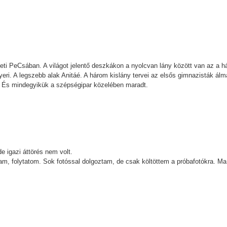
igeti PeCsában. A világot jelentő deszkákon a nyolcvan lány között van az a h
yeri. A legszebb alak Anitáé. A három kislány tervei az elsős gimnazisták ál
t. És mindegyikük a szépségipar közelében maradt.
e igazi áttörés nem volt.
tam, folytatom. Sok fotóssal dolgoztam, de csak költöttem a próbafotókra. M