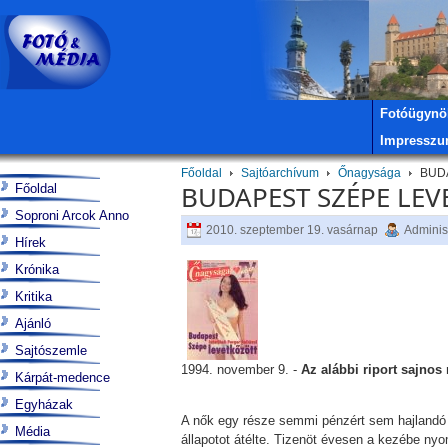
Fotóügynö
Impressz
Főoldal
Sajtóarchívum
Őnagysága
BUDA
BUDAPEST SZÉPE LEV
Főoldal
Soproni Arcok Anno
2010. szeptember 19. vasárnap
Adminis
Hírek
Krónika
Kritika
Ajánló
Sajtószemle
1994. november 9. -
Az alábbi riport sajnos
Kárpát-medence
Egyházak
A nők egy része semmi pénzért sem hajlandó
Média
állapotot átélte. Tizenöt évesen a kezébe nyo