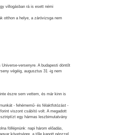
y villogásban rá is esett némi
ak otthon a helye, a záróvizsga nem
s Universe-versenyre. A budapesti döntőt
erseny végéig, augusztus 31 -ig nem
inte észre sem vettem, és már kinn is
 munkát - fehérnemű- és félaktfotózást -
orint viszont csábító volt. A megadott
 sztriptízt egy hármas leszbimutatvány
olna föllépnünk: napi három előadás,
agyar követségre, a tőle kapott pénzzel