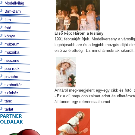
Modellvilág
Bim-Bam
film
fotó
Első kép: Három a kislány
könyv
1991 februárját írjuk. Modellverseny a városl
múzeum
legbájosabb arc és a legjobb mozgás díját eln
első az érettségi. Ez mindhármuknak sikerül
muzsika
népzene
pop-rock
pszicho
szabadtér
Anitáról meg-megjelent egy-egy cikk és fotó, d
színház
- Ez a díj nagy önbizalmat adott és elhatároz
tánc
állítanom egy referenciaalbumot.
tárlat
PARTNER
OLDALAK