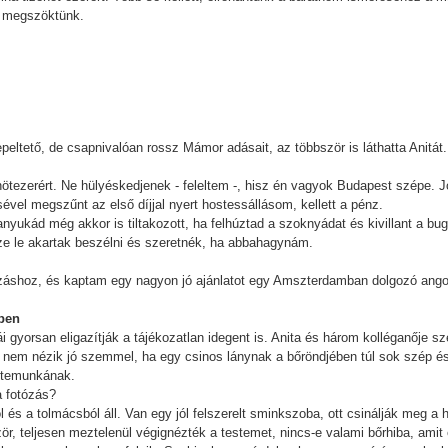
és megszöktünk.
peltető, de csapnivalóan rossz Mámor adásait, az többször is láthatta Anitát.
szonötezerért. Ne hülyéskedjenek - feleltem -, hisz én vagyok Budapest szépe
vel megszűnt az első díjjal nyert hostessállásom, kellett a pénz.
nyukád még akkor is tiltakozott, ha felhúztad a szoknyádat és kivillant a bug
sze le akartak beszélni és szeretnék, ha abbahagynám.
záshoz, és kaptam egy nagyon jó ajánlatot egy Amszterdamban dolgozó angol 
ében
i gyorsan eligazítják a tájékozatlan idegent is. Anita és három kolléganője s
s nem nézik jó szemmel, ha egy csinos lánynak a bőröndjében túl sok szép és
ketemunkának.
a fotózás?
ól és a tolmácsból áll. Van egy jól felszerelt sminkszoba, ott csinálják meg a 
 teljesen meztelenül végignézték a testemet, nincs-e valami bőrhiba, amit el