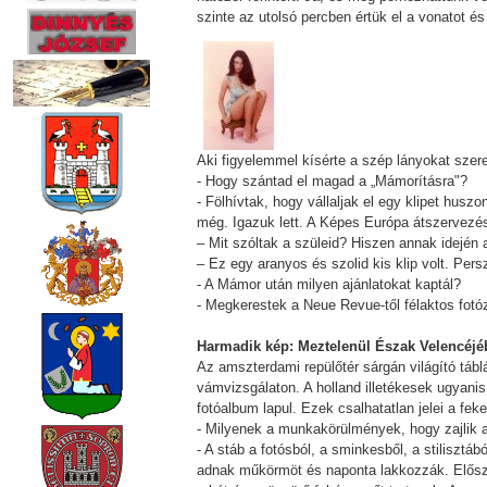
szinte az utolsó percben értük el a vonatot 
Aki figyelemmel kísérte a szép lányokat szere
- Hogy szántad el magad a „Mámorításra"?
- Fölhívtak, hogy vállaljak el egy klipet hu
még. Igazuk lett. A Képes Európa átszervezésé
– Mit szóltak a szüleid? Hiszen annak idején a
– Ez egy aranyos és szolid kis klip volt. Per
- A Mámor után milyen ajánlatokat kaptál?
- Megkerestek a Neue Revue-től félaktos fotó
Harmadik kép: Meztelenül Észak Velencéj
Az amszterdami repülőtér sárgán világító táblá
vámvizsgálaton. A holland illetékesek ugyani
fotóalbum lapul. Ezek csalhatatlan jelei a fe
- Milyenek a munkakörülmények, hogy zajlik 
- A stáb a fotósból, a sminkesből, a stilisztáb
adnak műkörmöt és naponta lakkozzák. Először,