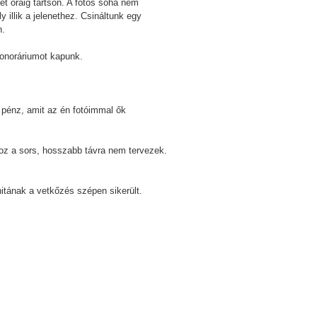
t óráig tartson. A fotós soha nem
 illik a jelenethez. Csináltunk egy
n.
honoráriumot kapunk.
y pénz, amit az én fotóimmal ők
oz a sors, hosszabb távra nem tervezek.
itának a vetkőzés szépen sikerült.