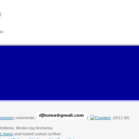
)
ap
resszum
| webmester:
|
(2012-től)
toMedia. Minden jog fenntartva.
 licenc
alatt kiadott szabad szoftver.