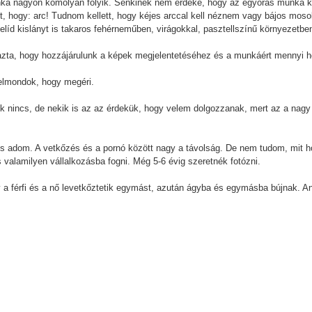
nka nagyon komolyan folyik. Senkinek nem érdeke, hogy az egyórás munka ké
, hogy: arc! Tudnom kellett, hogy kéjes arccal kell néznem vagy bájos mosoly
elíd kislányt is takaros fehérneműben, virágokkal, pasztellszínű környezetbe
almazta, hogy hozzájárulunk a képek megjelentetéséhez és a munkáért mennyi 
 elmondok, hogy megéri.
ték nincs, de nekik is az az érdekük, hogy velem dolgozzanak, mert az a nag
is adom. A vetkőzés és a pornó között nagy a távolság. De nem tudom, mit h
 valamilyen vállalkozásba fogni. Még 5-6 évig szeretnék fotózni.
 a férfi és a nő levetkőztetik egymást, azután ágyba és egymásba bújnak. An