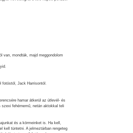
. Jól van, mondták, majd meggondolom
yid.
fotóstól, Jack Harrisontól.
zerencsére hamar átkerül az útlevél- és
 szexi fehérnemű, netán aktokkal teli
hajunkat és a körmeinket is. Ha kell,
 kell tüntetni. A jelmeztárban rengeteg