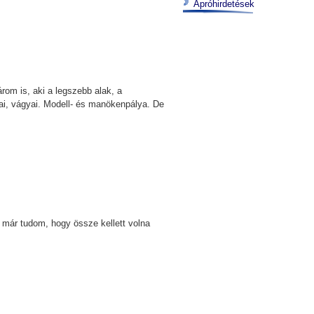
Apróhirdetések
árom is, aki a legszebb alak, a
mai, vágyai. Modell- és manökenpálya. De
a már tudom, hogy össze kellett volna