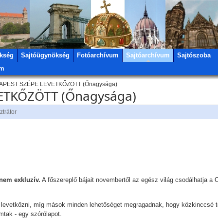
kség
Sajtóügynökség
Fotóarchívum
Sajtóarchívum
Sajtószoba
um
PEST SZÉPE LEVETKŐZÖTT (Őnagysága)
ETKŐZÖTT (Őnagysága)
ztrátor
 nem exkluzív.
A főszereplő bájait novembertől az egész világ csodálhatja a C
 levetkőzni, míg mások minden lehetőséget megragadnak, hogy közkinccsé
mtak - egy szórólapot.