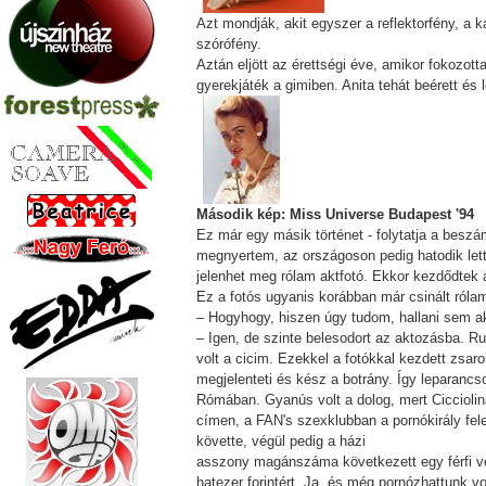
Azt mondják, akit egyszer a reflektorfény, a
szórófény.
Aztán eljött az érettségi éve, amikor fokozo
gyerekjáték a gimiben. Anita tehát beérett és l
Második kép: Miss Universe Budapest '94
Ez már egy másik történet - folytatja a beszá
megnyertem, az országoson pedig hatodik lett
jelenhet meg rólam aktfotó. Ekkor kezdődtek 
Ez a fotós ugyanis korábban már csinált rólam
– Hogyhogy, hiszen úgy tudom, hallani sem ak
– Igen, de szinte belesodort az aktozásba. R
volt a cicim. Ezekkel a fotókkal kezdett zsaro
megjelenteti és kész a botrány. Így leparancso
Rómában. Gyanús volt a dolog, mert Cicciolina
címen, a FAN's szexklubban a pornókirály fel
követte, végül pedig a házi
asszony magánszáma következett egy férfi ven
hatezer forintért. Ja, és még pornózhattunk v