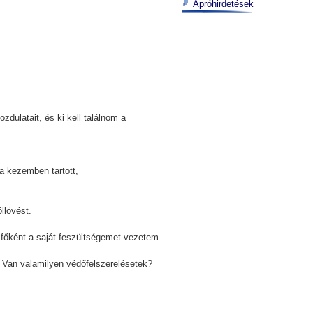
Apróhirdetések
zdulatait, és ki kell találnom a
a kezemben tartott,
llövést.
főként a saját feszültségemet vezetem
 Van valamilyen védőfelszerelésetek?