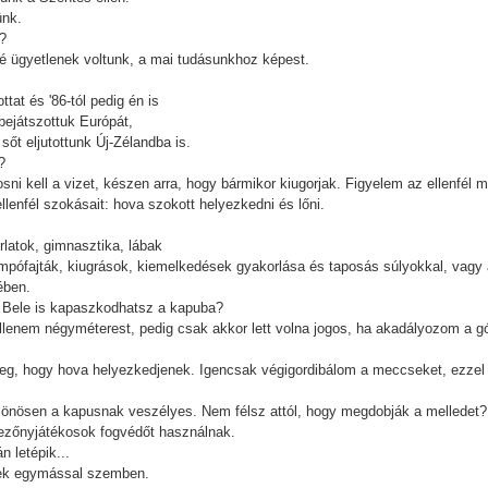
ünk.
k?
é ügyetlenek voltunk, a mai tudásunkhoz képest.
at és '86-tól pedig én is
bejátszottuk Európát,
sőt eljutottunk Új-Zélandba is.
?
i kell a vizet, készen arra, hogy bármikor kiugorjak. Figyelem az ellenfél mo
lenfél szokásait: hova szokott helyezkedni és lőni.
rlatok, gimnasztika, lábak
empófajták, kiugrások, kiemelkedések gyakorlása és taposás súlyokkal, vagy 
ében.
. Bele is kapaszkodhatsz a kapuba?
ellenem négyméterest, pedig csak akkor lett volna jogos, ha akadályozom a gó
, hogy hova helyezkedjenek. Igencsak végigordibálom a meccseket, ezzel 
lönösen a kapusnak veszélyes. Nem félsz attól, hogy megdobják a melledet?
 mezőnyjátékosok fogvédőt használnak.
n letépik...
bbek egymással szemben.