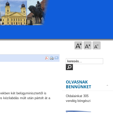
OLVASNAK
BENNÜNKET
ekben két belügyminisztertől is
Oldalainkat 305
s kézilabdás múlt után pártolt át a
vendég böngészi