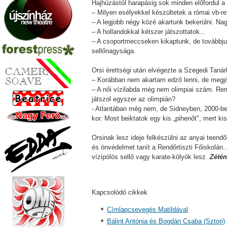
Hajhúzástól harapásig sok minden előfordul 
– Milyen esélyekkel készültetek a római vb-r
– A legjobb négy közé akartunk bekerülni. Nag
– A hollandokkal kétszer játszottatok...
– A csoportmeccseken kikaptunk, de továbbjut
sellőnagysága.
Orsi érettségi után elvégezte a Szegedi Taná
– Korábban nem akartam edző lenni, de megjöt
– A női vízilabda még nem olimpiai szám. R
játszol egyszer az olimpián?
- Atlantában még nem, de Sidneyben, 2000-b
kor. Most beiktatok egy kis „pihenőt", mert 
Orsinak lesz ideje felkészülni az anyai teendő
és önvédelmet tanít a Rendőrtiszti Főiskolán
vízipólós sellő vagy karate-kölyök lesz.
Zétén
Kapcsolódó cikkek
Címlapcsevegés Matildával
Bálint Antónia és Bogdán Csaba (Sztori)