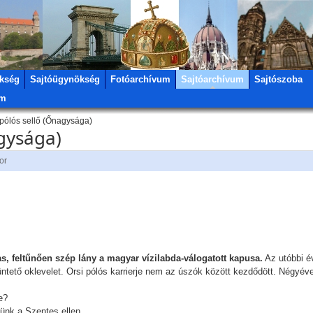
kség
Sajtóügynökség
Fotóarchívum
Sajtóarchívum
Sajtószoba
um
ipólós sellő (Őnagysága)
agysága)
or
s, feltűnően szép lány a magyar vízilabda-válogatott kapusa.
Az utóbbi év
üntető oklevelet. Orsi pólós karrierje nem az úszók között kezdődött. Négyéve
e?
tünk a Szentes ellen.