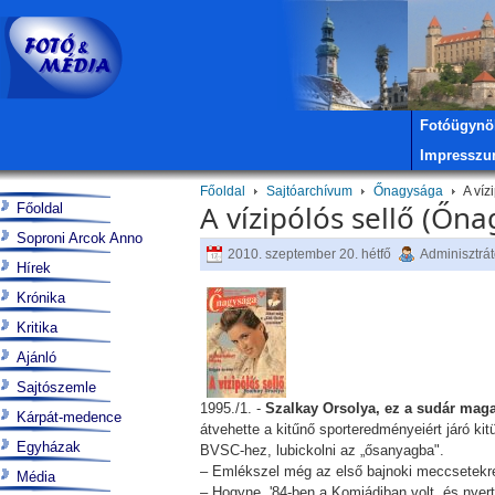
Fotóügynö
Impressz
Főoldal
Sajtóarchívum
Őnagysága
A víz
A vízipólós sellő (Őn
Főoldal
Soproni Arcok Anno
2010. szeptember 20. hétfő
Adminisztrát
Hírek
Krónika
Kritika
Ajánló
Sajtószemle
1995./1. -
Szalkay Orsolya, ez a sudár maga
Kárpát-medence
átvehette a kitűnő sporteredményeiért járó kit
Egyházak
BVSC-hez, lubickolni az „ősanyagba".
– Emlékszel még az első bajnoki meccsetekr
Média
– Hogyne, '84-ben a Komjádiban volt, és nyer