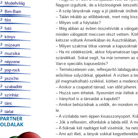
Modellvilág
Nagyon izgultunk, de a közönségnek tetszett
– A szép lányoknak vagy a jó játéknak örülte
Bim-Bam
– Talán inkább az előbbieknek, mert még kiss
film
– Milyen volt a folytatás?
fotó
– Még abban az évben összehívták a válogatott
minden válogatott meccsen részt vettem. Kör
könyv
kétszer voltunk Amerikában és Ausztráliában, 
múzeum
– Milyen szakmai titkai vannak a kapusoknak
– Ha mi védekezünk, akkor folyamatosan taposn
muzsika
szándékait. Sokat segít, ha már ismerem az el
népzene
Van-e speciális kapusedzés?
– Természetesen van, reflexjavító labdagyako
pop-rock
erősítése súlyzókkal, gépekkel. A vízben a t
pszicho
jól megmarkolható székkel, körben a medenc
szabadtér
– Amikor a csapatod támad, van időd pihenni
– Hozzá sem érhetek. Ilyesmiért már ítéltek 
színház
– Irányítod is a társaidat a kapuból?
tánc
– Amikor behúzódnak a védők, én mondom meg
le.
tárlat
– A vízilabda nem éppen kisasszonysport. Kü
PARTNER
– Jók a reflexeim, elfordulok a labda elől. A
OLDALAK
– A fiúknak két nadrágot kell viselniük, ha netá
– Ami azt illeti, a lányok sokkal kegyetlene