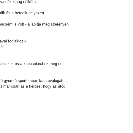
zándékosság nélkül is.
dik és a hetedik helyezett.
ncsém is volt - állapítja meg szerényen
val foglalkozik.
ét.
es leszek és a kapusoknál ez még nem
 jó gyomrú sportember, karateválogatott,
st már csak az a kérdés, hogy az utód