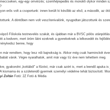
a meccseken, egy-egy orrvérzés; szemhéjrepedés és monokli olykor minden s
e?
yon erős volt a csoportunk: innen került ki később az első, a második, az ötö
ottunk. A döntőben nem volt veszítenivalónk, nyugodtan játszottunk és szere
rképző Főiskola testnevelés szakát, és újabban már a BVSC pólós utánpótlásá
t a kedvem, mert öröm látni ezeknek a gyerekeknek a lelkesedét és fejlődés
eménykedsz benne, hogy
en már remélem, hogy lesz női bajnokság is. Akkor még csak harminckét év
kisbabát várok. Végre nyaralhatok, amit már vagy tíz éve nem tehettem meg.
kre, gyakorolni „kottából" a főzést, már csak azért is, mert a leendő apuka is
. A kismama és a születendő gyermek személyi védelme tehát biztosított. Mo
yi Zoltán
Fotó: 2Z Fotó & Média