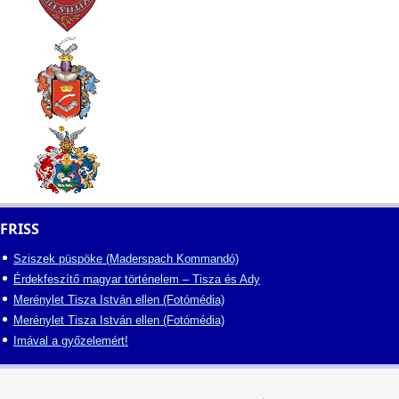
FRISS
Sziszek püspöke (Maderspach Kommandó)
Érdekfeszítő magyar történelem – Tisza és Ady
Merénylet Tisza István ellen (Fotómédia)
Merénylet Tisza István ellen (Fotómédia)
Imával a győzelemért!