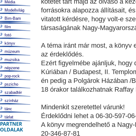
kötetet tart majd az olvasó a kez
Média
forrásokra alapozza állításait, é
Modellvilág
vitatott kérdésre, hogy volt-e s
Bim-Bam
társaságának Nagy-Magyarorszá
film
fotó
könyv
A téma iránt már most, a könyv 
múzeum
az érdeklődés.
muzsika
Ezért figyelmébe ajánljuk, hogy
népzene
Kúriában / Budapest, II. Templo
pop-rock
én pedig a Polgárok Házában /Buda
pszicho
18 órakor találkozhatnak Raffay 
szabadtér
színház
Mindenkit szeretettel várunk!
tánc
Érdeklődni lehet a 06-30-597-06
tárlat
PARTNER
A könyv megrendelhető a Nagy-
OLDALAK
20-346-87-81