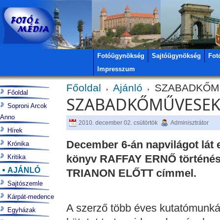
Fotóügynökség
Sajtóügynökség
Fot
Impresszum
Főoldal
Ajánló
SZABADKŐMŰ
Főoldal
SZABADKŐMŰVESEK
Soproni Arcok
Anno
2010. december 02. csütörtök
Adminisztrátor
Hírek
December 6-án napvilágot lát
Krónika
könyv RAFFAY ERNŐ történé
Kritika
AJÁNLÓ
TRIANON ELŐTT címmel.
Sajtószemle
Kárpát-medence
A szerző több éves kutatómunk
Egyházak