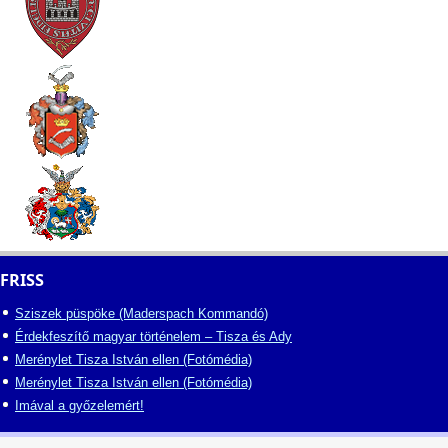
FRISS
Sziszek püspöke (Maderspach Kommandó)
Érdekfeszítő magyar történelem – Tisza és Ady
Merénylet Tisza István ellen (Fotómédia)
Merénylet Tisza István ellen (Fotómédia)
Imával a győzelemért!