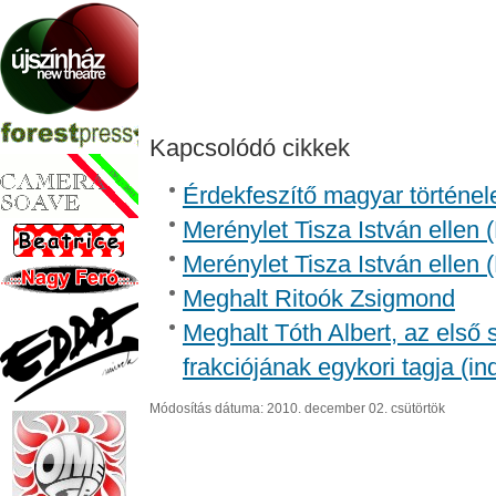
Kapcsolódó cikkek
Érdekfeszítő magyar történel
Merénylet Tisza István ellen 
Merénylet Tisza István ellen 
Meghalt Ritoók Zsigmond
Meghalt Tóth Albert, az első
frakciójának egykori tagja (in
Módosítás dátuma: 2010. december 02. csütörtök