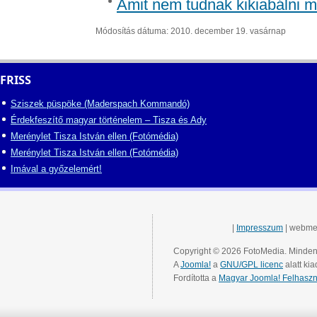
Amit nem tudnak kikiabálni m
Módosítás dátuma: 2010. december 19. vasárnap
FRISS
Sziszek püspöke (Maderspach Kommandó)
Érdekfeszítő magyar történelem – Tisza és Ady
Merénylet Tisza István ellen (Fotómédia)
Merénylet Tisza István ellen (Fotómédia)
Imával a győzelemért!
|
Impresszum
| webme
Copyright © 2026 FotoMedia. Minden 
A
Joomla!
a
GNU/GPL licenc
alatt kia
Fordította a
Magyar Joomla! Felhaszn