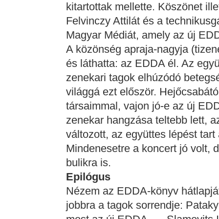
kitartottak mellette. Köszönet il
Felvinczy Attilát és a technikus
Magyar Médiát, amely az új EDD
A közönség apraja-nagyja (tizen
és láthatta: az EDDA él. Az együ
zenekari tagok elhúzódó betegség
világgá ezt először. Hejőcsabát
társaimmal, vajon jó-e az új ED
zenekar hangzása teltebb lett, a
változott, az együttes lépést tart
Mindenesetre a koncert jó volt
bulikra is.
Epilógus
Nézem az EDDA-könyv hátlapját, 
jobbra a tagok sorrendje: Pataky