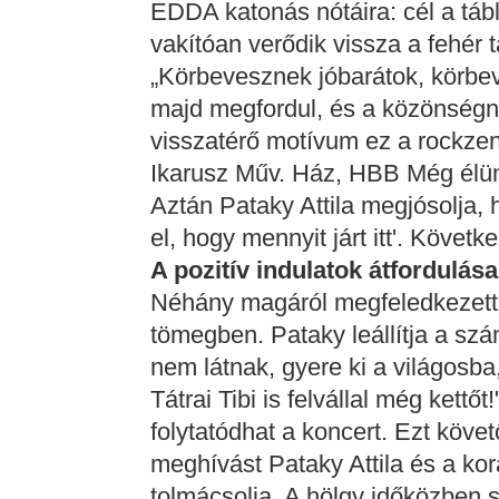
EDDA katonás nótáira: cél a tábl
vakítóan verődik vissza a fehér tá
„Körbevesznek jóbarátok, körbev
majd megfordul, és a közönségnek
visszatérő motívum ez a rockze
Ikarusz Műv. Ház, HBB Még élünk
Aztán Pataky Attila megjósolja, 
el, hogy mennyit járt itt'. Követk
A pozitív indulatok átfordulás
Néhány magáról megfeledkezett
tömegben. Pataky leállítja a szá
nem látnak, gyere ki a világosb
Tátrai Tibi is felvállal még ket
folytatódhat a koncert. Ezt köv
meghívást Pataky Attila és a k
tolmácsolja. A hölgy időközben 