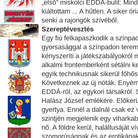
„első” miskolci EDDA-bulit: Mind
kiáltottam ... A hűtlen. A siker ór
senki a rajongók szívéből.
Szereptévesztés
Egy fiú felkapaszkodik a színpa
gyorsasággal a színpadon terem
kényszeríti a játékszabályokról m
alkalmi frontemberként sétálni ke
egyik technikusnak sikerül főhős
Következnek az új nóták. Enyém i
EDDÁ-ról, az egykori társakról. 
Halász József emlékére. Előker
gyertya. Ennél a dalnál csak ez v
szintjén megjelenik egy viharkab
nő. A földre kerül, haláltusáját 
szomorúságnak és az erotikának