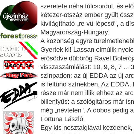
szeretete néha túlcsordul, és elö
kétezer-ötszáz ember gyűlt össze
kivilágítható „re-vü-lépcső", a d
Magyarország-Hungary.
A közönség egyre türelmetleneb
Gyertek ki! Lassan elmúlik nyolc
erősödve dübörög Ravel Bolerój
visszaszámlálást: 10, 9, 8, 7 ... 
színpadon: az új EDDA az új arco
is feltűnő színekben. Az EDDA,
része már nem illik ehhez az arcu
billentyűs: a szólógitáros már i
még „névtelen". A dobos pedig
Fortuna László.
Egy kis nosztalgiával kezdenek, 