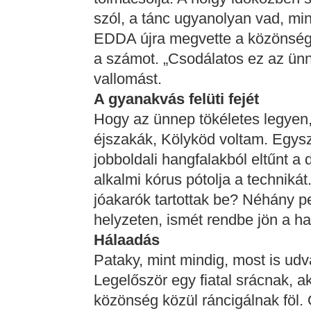
szól, a tánc ugyanolyan vad, min
EDDA újra megvette a közönséget
a számot. „Csodálatos ez az ünne
vallomást.
A gyanakvás felüti fejét
Hogy az ünnep tökéletes legyen,
éjszakák, Kölyköd voltam. Egysze
jobboldali hangfalakból eltűnt a 
alkalmi kórus pótolja a technikát
jóakarók tartottak be? Néhány p
helyzeten, ismét rendbe jön a h
Hálaadás
Pataky, mint mindig, most is ud
Legelőször egy fiatal srácnak, 
közönség közül ráncigálnak föl.