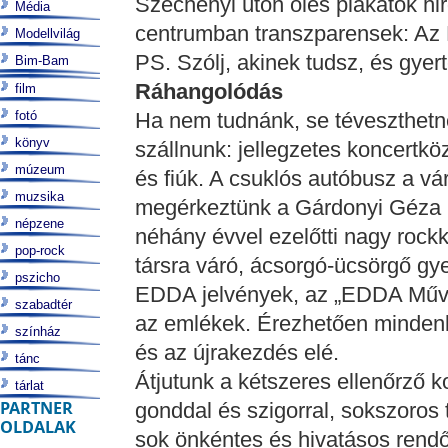
Széchenyi úton öles plakátok hi
Média
centrumban transzparensek: Az E
Modellvilág
PS. Szólj, akinek tudsz, és gye
Bim-Bam
Ráhangolódás
film
fotó
Ha nem tudnánk, se téveszthetné
könyv
szállnunk: jellegzetes koncertkö
múzeum
és fiúk. A csuklós autóbusz a vá
muzsika
megérkeztünk a Gárdonyi Géza 
népzene
néhány évvel ezelőtti nagy rockk
pop-rock
társra váró, ácsorgó-ücsörgő gye
pszicho
EDDA jelvények, az „EDDA Művek
szabadtér
az emlékek. Érezhetően mindenk
színház
és az újrakezdés elé.
tánc
Átjutunk a kétszeres ellenőrző 
tárlat
PARTNER
gonddal és szigorral, sokszoros t
OLDALAK
sok önkéntes és hivatásos rendőr