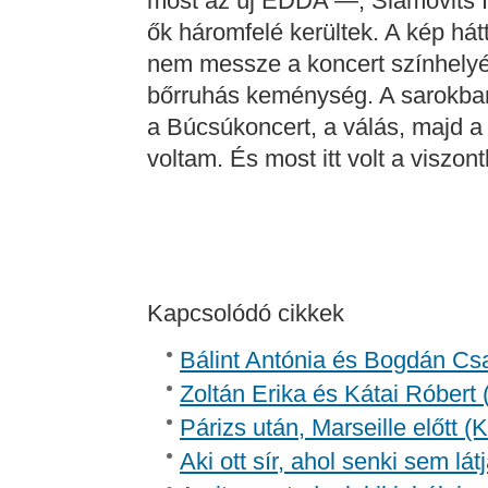
most az új EDDA —, Slamovits I
ők háromfelé kerültek. A kép há
nem messze a koncert színhelyét
bőrruhás keménység. A sarokban 
a Búcsúkoncert, a válás, majd a
voltam. És most itt volt a viszont
Kapcsolódó cikkek
Bálint Antónia és Bogdán Csa
Zoltán Erika és Kátai Róbert 
Párizs után, Marseille előtt 
Aki ott sír, ahol senki sem lát