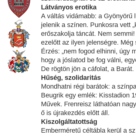
Látványos erotika
A váltás vidámabb: a Gyönyörű 
jelenik a színen. Punkosra vett „
erőszakolja táncát. Nem semmi!
ezelőtt az ilyen jelenségre. Mé
Érzés: „nem fogod elhinni, úgy 
hogy a jóslatod be fog válni, egye
De rögtön jön a cáfolat, a Barát.
Hűség, szolidaritás
Mondhatni régi barátok: a színpa
Beugrik egy emlék: Kisstadion 1
Művek. Frenreisz láthatóan nagy
ő is újrakezdés előtt áll.
Kiszolgáltatottság
Emberméretű céltábla kerül a sz