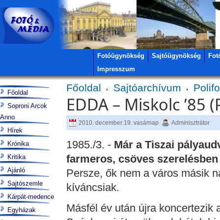
Fotóügynökség
Sajtóügynökség
Fot
Impresszum
Főoldal
Sajtóarchívum
Polif
Főoldal
EDDA – Miskolc ’85 (
Soproni Arcok
Anno
2010. december 19. vasárnap
Adminisztrátor
Hírek
1985./3. -
Már a Tiszai pályaud
Krónika
farmeros, csöves szerelésben 
Kritika
Ajánló
Persze, ők nem a város másik n
Sajtószemle
kíváncsiak.
Kárpát-medence
Másfél év után újra koncertezik 
Egyházak