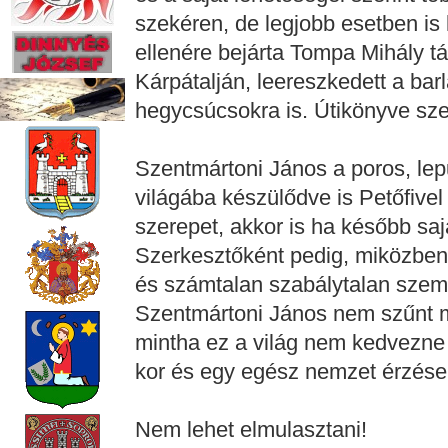
szekéren, de legjobb esetben is
ellenére bejárta Tompa Mihály tá
Kárpátalján, leereszkedett a bar
hegycsúcsokra is. Útikönyve 
Szentmártoni János a poros, lep
világába készülődve is Petőfivel m
szerepet, akkor is ha később saj
Szerkesztőként pedig, miközben 
és számtalan szabálytalan szem
Szentmártoni János nem szűnt me
mintha ez a világ nem kedvezne 
kor és egy egész nemzet érzése
Nem lehet elmulasztani!