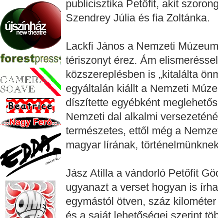
publicisztika Petőfit, akit szorong
Szendrey Júlia és fia Zoltán
Lackfi János a Nemzeti Múzeum 
tériszonyt érez. Ám elismeréssel 
közszereplésben is „kitalálta ön
egyáltalán kiállt a Nemzeti Múzeu
díszítette egyébként meglehetőse
Nemzeti dal alkalmi versezeténél 
természetes, ettől még a Nemzet
magyar lírának, történelmünkn
Jász Atilla a vándorló Petőfit Göd
ugyanazt a verset hogyan is írha
egymástól ötven, száz kilométer
és a saját lehetőségei szerint t