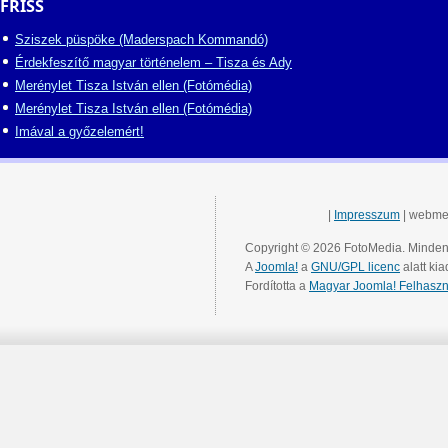
FRISS
Sziszek püspöke (Maderspach Kommandó)
Érdekfeszítő magyar történelem – Tisza és Ady
Merénylet Tisza István ellen (Fotómédia)
Merénylet Tisza István ellen (Fotómédia)
Imával a győzelemért!
|
Impresszum
| webme
Copyright © 2026 FotoMedia. Minden 
A
Joomla!
a
GNU/GPL licenc
alatt kia
Fordította a
Magyar Joomla! Felhaszn