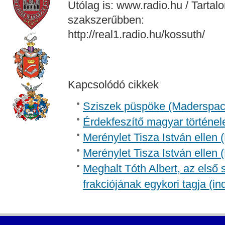
Utólag is: www.radio.hu / Tartal
szakszerűbben:
http://real1.radio.hu/kossuth/
Kapcsolódó cikkek
Sziszek püspöke (Madersp
Érdekfeszítő magyar történel
Merénylet Tisza István ellen 
Merénylet Tisza István ellen 
Meghalt Tóth Albert, az első
frakciójának egykori tagja (in