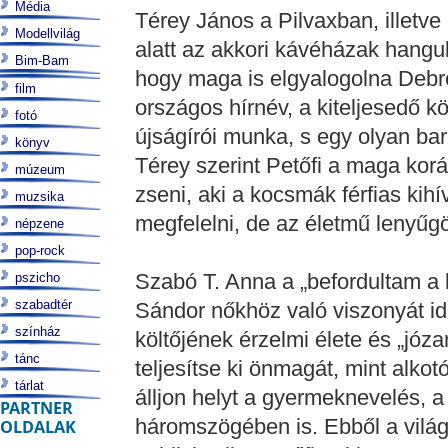
Média
Térey János a Pilvaxban, illetve 
Modellvilág
alatt az akkori kávéházak hangul
Bim-Bam
hogy maga is elgyalogolna Debr
film
országos hírnév, a kiteljesedő 
fotó
újságírói munka, s egy olyan bar
könyv
Térey szerint Petőfi a maga kor
múzeum
zseni, aki a kocsmák férfias kihí
muzsika
megfelelni, de az életmű l
népzene
pop-rock
Szabó T. Anna a „befordultam a 
pszicho
szabadtér
Sándor nőkhöz való viszonyát id
színház
költőjének érzelmi élete és „józa
tánc
teljesítse ki önmagát, mint alkot
tárlat
álljon helyt a gyermeknevelés, 
PARTNER
háromszögében is. Ebből a világb
OLDALAK