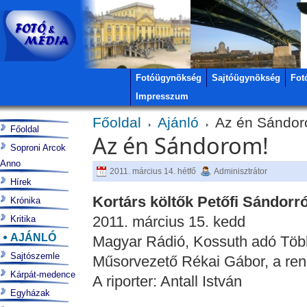
Fotóügynökség
Sajtóügynökség
Fot
Impresszum
Főoldal
Ajánló
Az én Sándor
Főoldal
Az én Sándorom!
Soproni Arcok
Anno
2011. március 14. hétfő
Adminisztrátor
Hírek
Kortárs költők Petőfi Sándorró
Krónika
2011. március 15. kedd
Kritika
AJÁNLÓ
Magyar Rádió, Kossuth adó Több
Sajtószemle
Műsorvezető Rékai Gábor, a re
Kárpát-medence
A riporter: Antall István
Egyházak