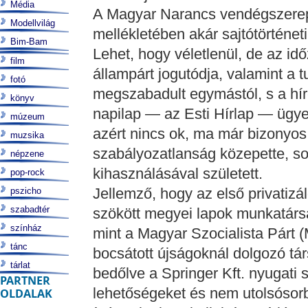
Média
A Magyar Narancs vendégszerep
Modellvilág
mellékletében akár sajtótörténeti
Bim-Bam
Lehet, hogy véletlenül, de az idő
film
állampárt jogutódja, valamint a
fotó
megszabadult egymástól, s a hír
könyv
napilap — az Esti Hírlap — ügye 
múzeum
azért nincs ok, ma már bizonyos,
muzsika
szabályozatlanság közepette, s
népzene
kihasználásával született.
pop-rock
Jellemző, hogy az első privatizá
pszicho
szabadtér
szökött megyei lapok munkatársa
színház
mint a Magyar Szocialista Párt (
tánc
bocsátott újságoknál dolgozó tá
tárlat
bedőlve a Springer Kft. nyugati s
PARTNER
lehetőségeket és nem utolsósorb
OLDALAK