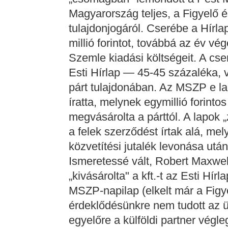
Magyarország teljes, a Figyelő é
tulajdonjogáról. Cserébe a Hírla
millió forintot, továbbá az év vég
Szemle kiadási költségeit. A cse
Esti Hírlap — 45-45 százaléka, 
párt tulajdonában. Az MSZP e lap
íratta, melynek egymillió forint
megvásárolta a párttól. A lapok „
a felek szerződést írtak alá, me
közvetítési jutalék levonása ut
Ismeretessé vált, Robert Maxwell
„kivásárolta" a kft.-t az Esti Hírl
MSZP-napilap (elkelt már a Figye
érdeklődésünkre nem tudott az ü
egyelőre a külföldi partner végl