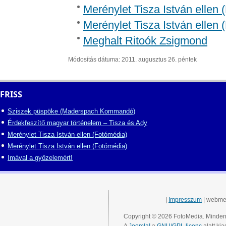
Merénylet Tisza István ellen 
Merénylet Tisza István ellen 
Meghalt Ritoók Zsigmond
Módosítás dátuma: 2011. augusztus 26. péntek
FRISS
Sziszek püspöke (Maderspach Kommandó)
Érdekfeszítő magyar történelem – Tisza és Ady
Merénylet Tisza István ellen (Fotómédia)
Merénylet Tisza István ellen (Fotómédia)
Imával a győzelemért!
|
Impresszum
| webme
Copyright © 2026 FotoMedia. Minden 
A
Joomla!
a
GNU/GPL licenc
alatt kia