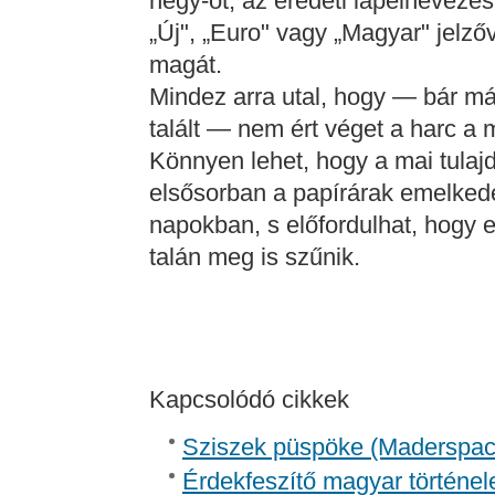
négy-öt, az eredeti lapelnevezésr
„Új", „Euro" vagy „Magyar" jelző
magát.
Mindez arra utal, hogy — bár má
talált — nem ért véget a harc a m
Könnyen lehet, hogy a mai tulajd
elsősorban a papírárak emelkedé
napokban, s előfordulhat, hogy 
talán meg is szűnik.
Kapcsolódó cikkek
Sziszek püspöke (Madersp
Érdekfeszítő magyar történel