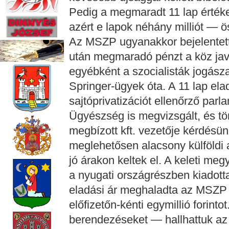
Pedig a megmaradt 11 lap értéke
azért e lapok néhány milliót — ö
Az MSZP ugyanakkor bejelentette
után megmaradó pénzt a köz javára
egyébként a szocialisták jogásza
Springer-ügyek óta. A 11 lap elad
sajtóprivatizációt ellenőrző parl
Ügyészség is megvizsgált, és tör
megbízott kft. vezetője kérdésünk
meglehetősen alacsony külföldi ajá
jó árakon keltek el. A keleti m
a nyugati országrészben kiadot
eladási ár meghaladta az MSZP á
előfizetőn-kénti egymillió forinto
berendezéseket — hallhattuk 