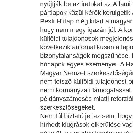
nyújtják be az iratokat az Áll
pártlapok közül kérők kerülgetik
Pesti Hírlap még kitart a magyar
hogy nem megy igazán jól. A kor
külföldi tulajdonosok megjelené
következik automatikusan a lapo
bizonytalanságok megszűnése. L
hónapok egyes eseményei. A Ha
Magyar Nemzet szerkesztőségér
nem tetsző külföldi tulajdonost 
némi kormányzati támogatással. 
példányszámesés miatti retorziók
szerkesztőségeket.
Nem túl bíztató jel az sem, hog
hírhedt kiugrások elkerülése v