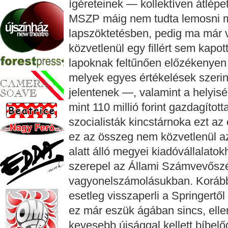
ígéreteinek — kollektíven átlépett
MSZP máig nem tudta lemosni mag
lapszöktetésben, pedig ma már v
közvetlenül egy fillért sem kapot
lapoknak feltűnően előzékenyen 
melyek egyes értékelések szerin
jelentenek —, valamint a helyis
mint 110 millió forint gazdagíto
szocialisták kincstárnoka ezt az
ez az összeg nem közvetlenül 
alatt álló megyei kiadóvállalato
szerepel az Állami Számvevőszé
vagyonelszámolásukban. Korábba
esetleg visszaperli a Springertől
ez már eszük ágában sincs, elle
kevesebb újsággal kellett bíbelő