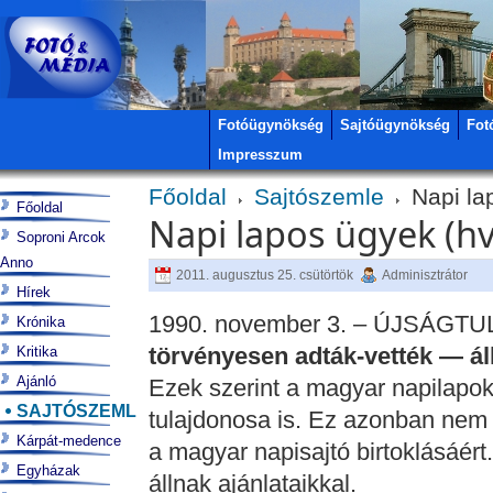
Fotóügynökség
Sajtóügynökség
Fot
Impresszum
Főoldal
Sajtószemle
Napi la
Főoldal
Napi lapos ügyek (h
Soproni Arcok
Anno
2011. augusztus 25. csütörtök
Adminisztrátor
Hírek
1990. november 3. – ÚJSÁGT
Krónika
törvényesen adták-vették — ál
Kritika
Ajánló
Ezek szerint a magyar napilapok
SAJTÓSZEMLE
tulajdonosa is. Ez azonban nem j
Kárpát-medence
a magyar napisajtó birtoklásáért
Egyházak
állnak ajánlataikkal.