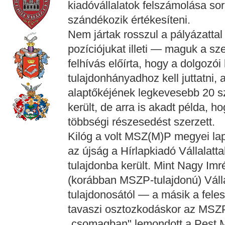
kiadóvállalatok felszámolása sor
szándékozik értékesíteni.
Nem jártak rosszul a pályázattal
pozíciójukat illeti — maguk a s
felhívás előírta, hogy a dolgozói
tulajdonhányadhoz kell juttatni,
alaptőkéjének legkevesebb 20 sz
került, de arra is akadt példa, h
többségi részesedést szerzett.
Kilóg a volt MSZ(M)P megyei lap
az újság a Hírlapkiadó Vállalatt
tulajdonba került. Mint Nagy Imr
(korábban MSZP-tulajdonú) Válla
tulajdonosától — a másik a fele
tavaszi osztozkodáskor az MSZP
„csomagban" lemondott a Pest M