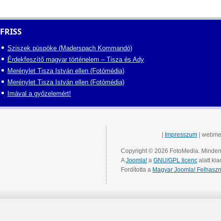
FRISS
Sziszek püspöke (Maderspach Kommandó)
Érdekfeszítő magyar történelem – Tisza és Ady
Merénylet Tisza István ellen (Fotómédia)
Merénylet Tisza István ellen (Fotómédia)
Imával a győzelemért!
|
Impresszum
| webme
Copyright © 2026 FotoMedia. Minden 
A
Joomla!
a
GNU/GPL licenc
alatt kia
Fordította a
Magyar Joomla! Felhaszn