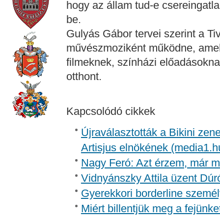
hogy az állam tud-e csereingatla
be.
Gulyás Gábor tervei szerint a Ti
művészmoziként működne, amely
filmeknek, színházi előadásokn
otthont.
Kapcsolódó cikkek
Újraválasztották a Bikini zen
Artisjus elnökének (media1.h
Nagy Feró: Azt érzem, már m
Vidnyánszky Attila üzent Dúr
Gyerekkori borderline személ
Miért billentjük meg a fejünk