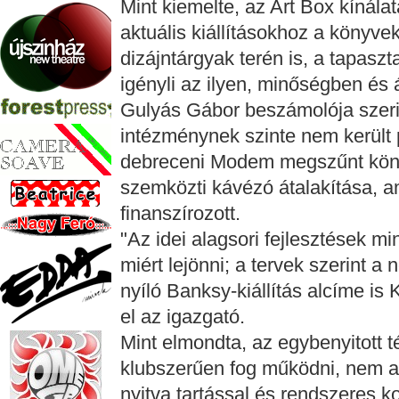
Mint kiemelte, az Art Box kínála
aktuális kiállításokhoz a könyve
dizájntárgyak terén is, a tapasz
igényli az ilyen, minőségben és á
Gulyás Gábor beszámolója szer
intézménynek szinte nem került
debreceni Modem megszűnt könyv
szemközti kávézó átalakítása, a
finanszírozott.
"Az idei alagsori fejlesztések mi
miért lejönni; a tervek szerint
nyíló Banksy-kiállítás alcíme is K
el az igazgató.
Mint elmondta, az egybenyitott t
klubszerűen fog működni, nem a 
nyitva tartással és rendszeres k