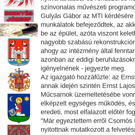
színvonalas művészeti programo
Gulyás Gábor az MTI kérdésére kö
munkálatok befejeződtek, az akk
be az épület, azóta viszont kele
nagyobb szabású rekonstrukció
ahogy az intézmény által fennta
azonban az eddigi beruházásokn
igényelnének - jegyezte meg.
Az igazgató hozzáfűzte: az Ern
annak idején szintén Ernst Lajos á
Műcsarnok üzemeltetésébe vonni, 
elképzelt egységes működés, és
eredeti, most elfalazott előtér
"Már egyeztettem erről Csomós M
nyitottnak mutatkozott a felveté