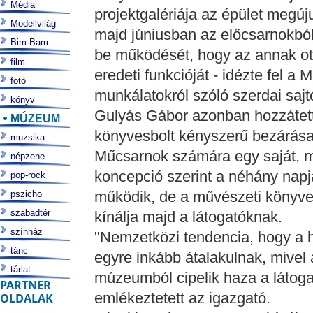
Média
projektgalériája az épület megú
Modellvilág
majd júniusban az előcsarnokból
Bim-Bam
be működését, hogy az annak ot
film
eredeti funkcióját - idézte fel a
fotó
munkálatokról szóló szerdai saj
könyv
Gulyás Gábor azonban hozzátette:
MÚZEUM
könyvesbolt kényszerű bezárása 
muzsika
Műcsarnok számára egy saját, 
népzene
koncepció szerint a néhány napj
pop-rock
működik, de a művészeti könyvek
pszicho
szabadtér
kínálja majd a látogatóknak.
színház
"Nemzetközi tendencia, hogy a
tánc
egyre inkább átalakulnak, mive
tárlat
múzeumból cipelik haza a látoga
PARTNER
emlékeztetett az igazgató.
OLDALAK