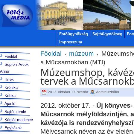
Fotóügynökség
Sajtóügynökség
Fot
Impresszum
Főoldal
múzeum
Múzeumshop,
Főoldal
a Műcsarnokban (MTI)
Soproni Arcok
Múzeumshop, kávézó 
Anno
tervek a Műcsarnokb
Hírek
Krónika
2012. október 17. szerda
Adminisztrátor
Kritika
Ajánló
2012. október 17. -
Új könyves- 
Sajtószemle
Műcsarnok mélyföldszintjén, 
Kárpát-medence
kávézója is rendezvényhelyszín
Egyházak
Mélycsarnok néven az év elején 