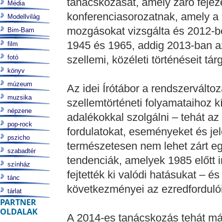
tanácskozását, amely záró fejez
Média
konferenciasorozatnak, amely a r
Modellvilág
mozgásokat vizsgálta és 2012-be
Bim-Bam
1945 és 1965, addig 2013-ban az
film
fotó
szellemi, közéleti történéseit tár
könyv
múzeum
Az idei Írótábor a rendszerválto
muzsika
szellemtörténeti folyamataihoz k
népzene
adalékokkal szolgálni – tehát az
pop-rock
fordulatokat, eseményeket és je
pszicho
természetesen nem lehet zárt eg
szabadtér
tendenciák, amelyek 1985 előtt 
színház
fejtették ki valódi hatásukat – 
tánc
következményei az ezredfordul
tárlat
PARTNER
OLDALAK
A 2014-es tanácskozás tehát már