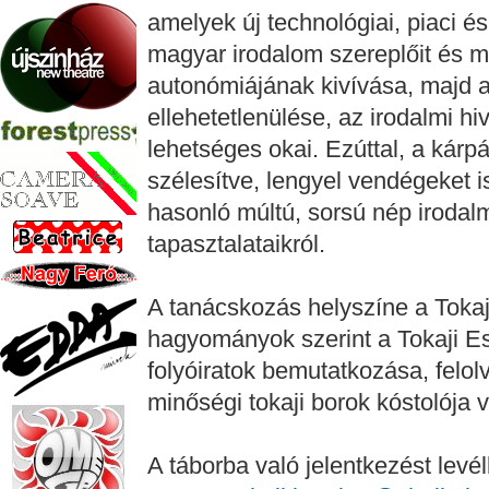
amelyek új technológiai, piaci és 
magyar irodalom szereplőit és m
autonómiájának kivívása, majd a
ellehetetlenülése, az irodalmi hi
lehetséges okai. Ezúttal, a kárp
szélesítve, lengyel vendégeket
hasonló múltú, sorsú nép irodal
tapasztalataikról.
A tanácskozás helyszíne a Toka
hagyományok szerint a Tokaji E
folyóiratok bemutatkozása, felolv
minőségi tokaji borok kóstolója v
A táborba való jelentkezést levé