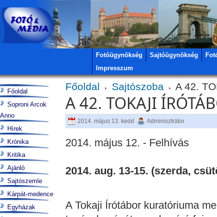
Fotóügynökség
Sajtóügynökség
Fot
Impresszum
Főoldal
Sajtószoba
A 42. T
Főoldal
A 42. TOKAJI ÍRÓTÁ
Soproni Arcok
Anno
2014. május 13. kedd
Adminisztrátor
Hírek
2014. május 12. - Felhívás
Krónika
Kritika
Ajánló
2014. aug. 13-15. (szerda, csüt
Sajtószemle
Kárpát-medence
A Tokaji Írótábor kuratóriuma meg
Egyházak