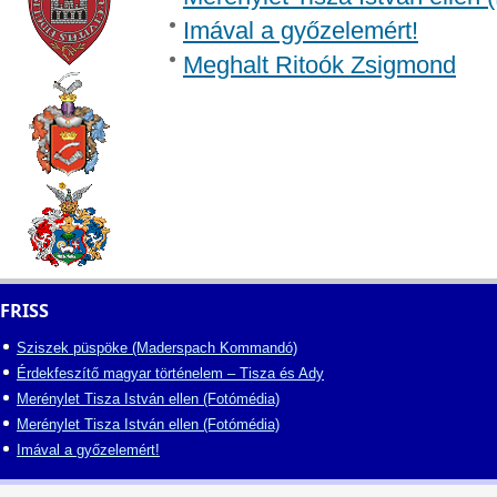
Imával a győzelemért!
Meghalt Ritoók Zsigmond
FRISS
Sziszek püspöke (Maderspach Kommandó)
Érdekfeszítő magyar történelem – Tisza és Ady
Merénylet Tisza István ellen (Fotómédia)
Merénylet Tisza István ellen (Fotómédia)
Imával a győzelemért!