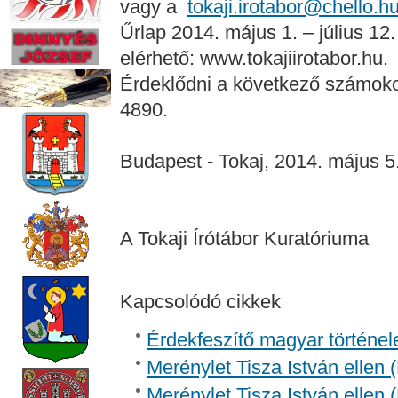
vagy a
tokaji.irotabor@chello.h
Űrlap 2014. május 1. – július 12
elérhető: www.tokajiirotabor.hu.
Érdeklődni a következő számoko
4890.
Budapest - Tokaj, 2014. május 5
A Tokaji Írótábor Kuratóriuma
Kapcsolódó cikkek
Érdekfeszítő magyar történel
Merénylet Tisza István ellen 
Merénylet Tisza István ellen 