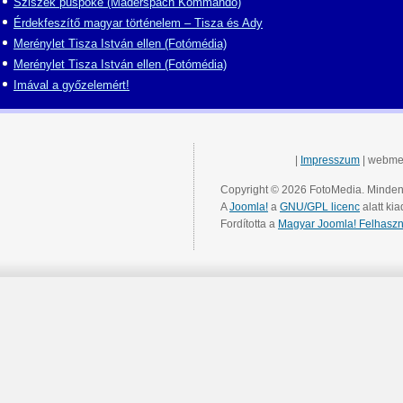
Sziszek püspöke (Maderspach Kommandó)
Érdekfeszítő magyar történelem – Tisza és Ady
Merénylet Tisza István ellen (Fotómédia)
Merénylet Tisza István ellen (Fotómédia)
Imával a győzelemért!
|
Impresszum
| webme
Copyright © 2026 FotoMedia. Minden 
A
Joomla!
a
GNU/GPL licenc
alatt kia
Fordította a
Magyar Joomla! Felhaszn