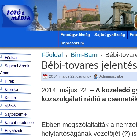
Fotóügynökség
Sajtóügynökség
Fot
Impresszum
Főoldal
Bim-Bam
Bébi-tovare
Főoldal
Bébi-tovares jelenté
Soproni Arcok
Anno
2014. május 22. csütörtök
Adminisztrátor
Hírek
2014. május 22. –
A közeledő g
Krónika
közszolgálati rádió a csemetékrő
Kritika
Ajánló
Sajtószemle
Kárpát-medence
Ebben megszólaltatták a nemzet
Egyházak
helytartóságának vezetőjét (?) is