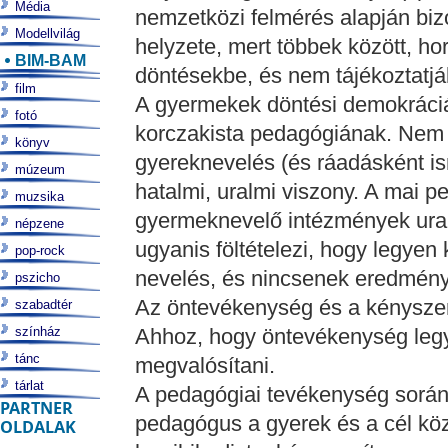
Média
nemzetközi felmérés alapján bi
Modellvilág
helyzete, mert többek között, hor
BIM-BAM
döntésekbe, és nem tájékoztatjá
film
A gyermekek döntési demokráciája
fotó
korczakista pedagógiának. Nem 
könyv
gyereknevelés (és ráadásként ism
múzeum
hatalmi, uralmi viszony. A mai 
muzsika
gyermeknevelő intézmények ural
népzene
ugyanis föltételezi, hogy legyen
pop-rock
nevelés, és nincsenek eredmén
pszicho
Az öntevékenység és a kényszer
szabadtér
színház
Ahhoz, hogy öntevékenység legy
tánc
megvalósítani.
tárlat
A pedagógiai tevékenység során cé
PARTNER
pedagógus a gyerek és a cél közö
OLDALAK