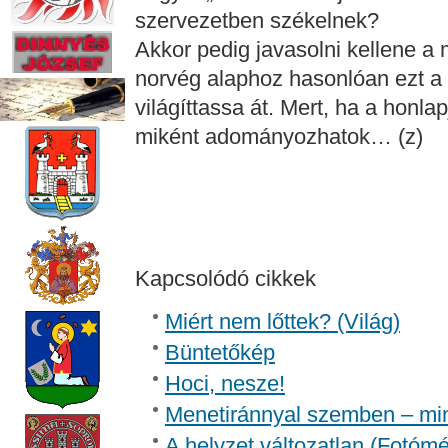
szervezetben székelnek?
Akkor pedig javasolni kellene a 
norvég alaphoz hasonlóan ezt a 
világíttassa át. Mert, ha a honla
miként adományozhatok… (z)
Kapcsolódó cikkek
Miért nem lőttek? (Világ)
Büntetőkép
Hoci, nesze!
Menetiránnyal szemben – mi
A helyzet változatlan (Fotómé