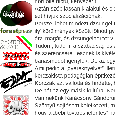
horribile dictu, kényszerít.
Aztán szép lassan kialakul és ol
ezt hívjuk szocializációnak.
Persze, lehet mindezt dzsungel-m
ily’ körülmények között fölnőtt
érzi magát, és dzsungelharcot 
Tudom, tudom, a szabadság és a
és szerencsére, lesznek is kivét
bánásmódot igénylők. De az egy
Ami pedig a „gyereknyelvet” ille
korczakista pedagógián építkező
Korczak azt vallotta és hirdette
De hát az egy másik kultúra. Ne
Van nekünk Karácsony Sándoru
Szörnyű sejtésem keletkezett, m
hogy a „bébi-tovares jelentés” h