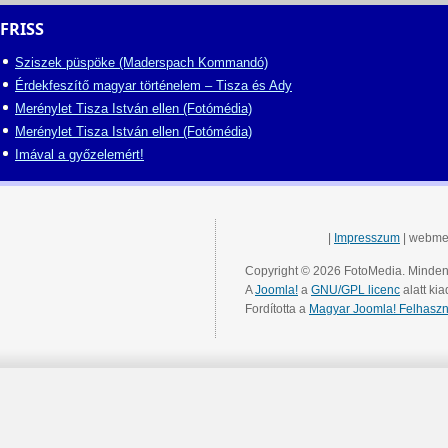
FRISS
Sziszek püspöke (Maderspach Kommandó)
Érdekfeszítő magyar történelem – Tisza és Ady
Merénylet Tisza István ellen (Fotómédia)
Merénylet Tisza István ellen (Fotómédia)
Imával a győzelemért!
|
Impresszum
| webme
Copyright © 2026 FotoMedia. Minden 
A
Joomla!
a
GNU/GPL licenc
alatt kia
Fordította a
Magyar Joomla! Felhaszn