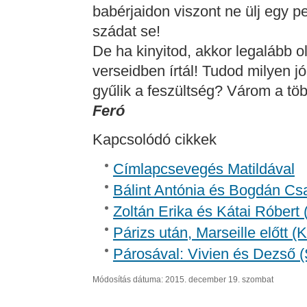
babérjaidon viszont ne ülj egy pe
szádat se!
De ha kinyitod, akkor legalább o
verseidben írtál! Tudod milyen j
gyűlik a feszültség? Várom a töb
Feró
Kapcsolódó cikkek
Címlapcsevegés Matildával
Bálint Antónia és Bogdán Csa
Zoltán Erika és Kátai Róbert 
Párizs után, Marseille előtt 
Párosával: Vivien és Dezső (
Módosítás dátuma: 2015. december 19. szombat