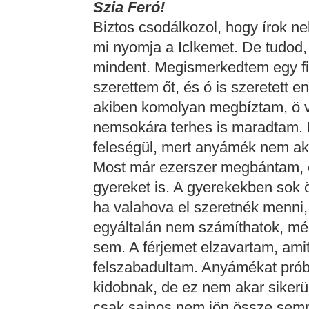
Szia Feró!
Biztos csodálkozol, hogy írok 
mi nyomja a Iclkemet. De tudod
mindent. Megismerkedtem egy fiú
szerettem őt, és ó is szeretett 
akiben komolyan megbíztam, ö v
nemsokára terhes is maradtam. 
feleségül, mert anyámék nem ak
Most már ezerszer megbántam, é
gyereket is. A gyerekekben sok
ha valahova el szeretnék menni
egyáltalán nem számíthatok, mé
sem. A férjemet elzavartam, ami
felszabadultam. Anyámékat prób
kidobnak, de ez nem akar sikerül
csak sajnos nem jön össze sem