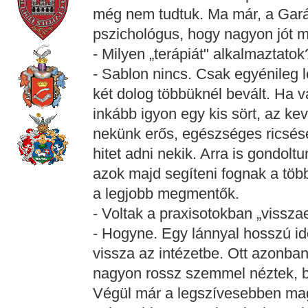
még nem tudtuk. Ma már, a Gará
pszichológus, hogy nagyon jót m
- Milyen „terápiát" alkalmaztatok
- Sablon nincs. Csak egyénileg 
két dolog többüknél bevált. Ha v
inkább igyon egy kis sört, az kev
nekünk erős, egészséges ricsé
hitet adni nekik. Arra is gondolt
azok majd segíteni fognak a töb
a legjobb megmentők.
- Voltak a praxisotokban „vissza
- Hogyne. Egy lánnyal hosszú id
vissza az intézetbe. Ott azonba
nagyon rossz szemmel néztek, b
Végül már a legszívesebben mag