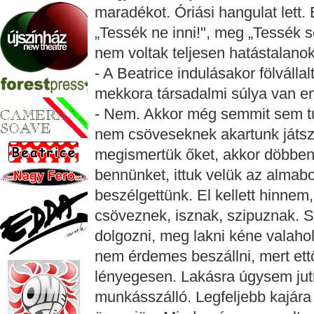
maradékot. Óriási hangulat lett. 
„Tessék ne inni!", meg „Tessék s
nem voltak teljesen hatástalanok
- A Beatrice indulásakor fölválla
mekkora társadalmi súlya van e
- Nem. Akkor még semmit sem tu
nem csöveseknek akartunk játsza
megismertük őket, akkor döbben
bennünket, ittuk velük az almabo
beszélgettünk. El kellett hinnem
csöveznek, isznak, szipuznak. 
dolgozni, meg lakni kéne valaho
nem érdemes beszállni, mert ett
lényegesen. Lakásra úgysem jutn
munkásszálló. Legfeljebb kajára 