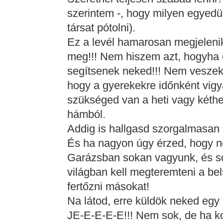
szerintem -, hogy milyen egyedü
társat pótolni).
Ez a levél hamarosan megjelen
meg!!! Nem hiszem azt, hogyha 
segítsenek neked!!! Nem veszeke
hogy a gyerekekre időnként vig
szükséged van a heti vagy kéthe
hámból.
Addig is hallgasd szorgalmasan 
És ha nagyon úgy érzed, hogy ne
Garázsban sokan vagyunk, és sok
világban kell megteremteni a be
fertőzni másokat!
Na látod, erre küldök neked egy 
JE-E-E-E-E!!! Nem sok, de ha k