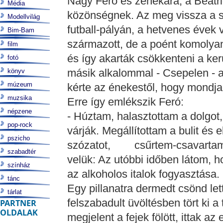
Nagy Feró és zenekara, a Beatri
Média
közönségnek. Az meg vissza a sz
Modellvilág
futball-pályán, a hetvenes évek 
Bim-Bam
származott, de a poént komolyan
film
és így akarták csökkenteni a kerü
fotó
másik alkalommal - Csepelen - a 
könyv
múzeum
kérte az énekestől, hogy mondja
muzsika
Erre így emlékszik Feró:
népzene
- Húztam, halasztottam a dolgot,
pop-rock
várják. Megállítottam a bulit é
pszicho
szózatot, csűrtem-csavartam,
szabadtér
velük: Az utóbbi időben látom, 
színház
az alkoholos italok fogyasztása.
tánc
Egy pillanatra dermedt csönd let
tárlat
felszabadult üvöltésben tört ki 
PARTNER
OLDALAK
megjelent a fejek fölött, ittak a