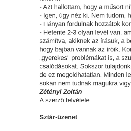
- Azt hallottam, hogy a műsort ní
- Igen, úgy néz ki. Nem tudom, h
- Hányan fordulnak hozzátok ko
- Hetente 2-3 olyan levél van, 
számítva, akiknek az írásuk, a b
hogy bajban vannak az íróik. K
„gyerekes" problémákat is, a szül
csalódásokat. Sokszor tulajdonk
de ez megoldhatatlan. Minden le
sokan nem tudnak magukra vigyáz
Zétényi Zoltán
A szerző felvétele
Sztár-üzenet