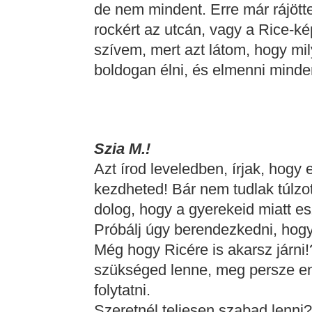
de nem mindent. Erre már rájöt
rockért az utcán, vagy a Rice-k
szívem, mert azt látom, hogy mil
boldogan élni, és elmenni mind
Szia M.!
Azt írod leveledben, írjak, hogy
kezdheted! Bár nem tudlak túlzot
dolog, hogy a gyerekeid miatt e
Próbálj úgy berendezkedni, hog
Még hogy Ricére is akarsz járni
szükséged lenne, meg persze en
folytatni.
Szeretnél teljesen szabad lenni?