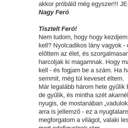
akkor próbáld még egyszer!!! JE
Nagy Feró
Tisztelt Feró!
Nem tudom, hogy hogy kezdjem
kell? Nyolcadikos lány vagyok - 
előttem az élet, és szorgalmasa
harcoljak ki magamnak. Hogy ma
kell - és fogjam be a szám. Ha
semmit, még túl keveset éltem.
Már legalább három hete gyűlik
de gyűlik, és mintha szét akarn
nyugis, de mostanában „vadulok
arra is jellemző - ez a nyugtala
megforgatom a világot, valaki l