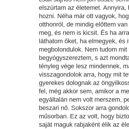
elszúrtam az életemet. Annyira,
hozni. Néha már ott vagyok, h
otthonról, de mindig előttem van
meg, és nem is kicsit. És ha ar
láthatom őket, ha elmegyek, és 
megbolondulok. Nem tudom mit 
begyógyszereztem, s azt mondta
tényleg vége lesz mindennek, m
visszagondolok arra, hogy mit t
gyerekes dolognak az öngyilkos
fel, még akkor sem, amikor a m
egyáltalán nem volt merszem, p
beszari nő. Sokszor arra gondol
műsorban. Ez az volt, hogy bizt
saját maguk rabjaként élik az él