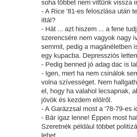
soha többet nem vittünk vissza i
- A Rice '81-es feloszlása után t
ittál?
- Hát ... azt hiszem ... a fene tu
szerencsére nem vagyok nagy iv
semmit, pedig a magánéletben is
egy kupacba. Depressziós lette
- Pedig benned jó adag dac is la
- Igen, mert ha nem csinálok se
volna szívességet. Nem hallgath
el, hogy ha valahol lecsapnak, 
jövök és kezdem elölről.
- A Garázzsal most a '78-79-es i
- Bár igaz lenne! Éppen most ha
Szeretnék például többet politi
lehet ...