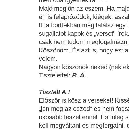
mert odafigyelnek rám ...
Majd megjön az eszem. Ha majd
én is felaprózódok, kiégek, asza
Itt a borítékban még találsz egy
sugallatot kapok és „verset" íro
csak nem tudom megfogalmazni p
Köszönöm. És azt is, hogy ezt a 
velem.
Nagyon köszönök neked (nektek
Tisztelettel:
R. A.
Tisztelt A.!
Először is kösz a verseket! Kis
„jön meg az eszed" és nem fogsz
okosabb leszel ennél. És főleg s
kell megváltani és megforgatni,