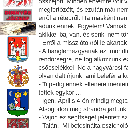
összejön. Minden érvemre volt v
megfertőzött, és ezután már ne
erről a rétegről. Ha másként nem
adunk ennek: Figyelem! Vannak 
akikkel baj van, és senki nem tör
- Erről a missziótokról le akarta
- A hanglemezgyáriak azt mondt
rendőrségre, ne foglalkozzunk e
csőcselékkel. Ne a nagyvárosi f
olyan dalt írjunk, ami belefér a ku
- Ti pedig ennek ellenére mentete
tették egykor ...
- Igen. Április 4-én mindig megta
Alsógödön meg strandra jártunk v
- Vajon ez segítséget jelentett 
- Talán. Mi botcsinálta pszicho