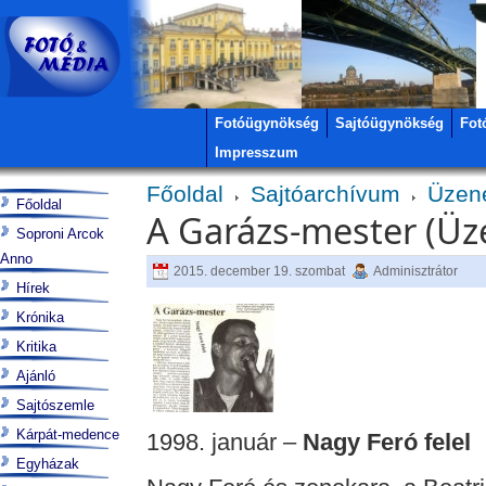
Fotóügynökség
Sajtóügynökség
Fot
Impresszum
Főoldal
Sajtóarchívum
Üzen
Főoldal
A Garázs-mester (Üz
Soproni Arcok
Anno
2015. december 19. szombat
Adminisztrátor
Hírek
Krónika
Kritika
Ajánló
Sajtószemle
Kárpát-medence
1998. január –
Nagy Feró felel
Egyházak