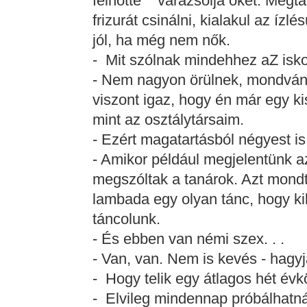
felnőtté varázsolja őket. Megta
frizurát csinálni, kialakul az íz
jól, ha még nem nők.
- Mit szólnak mindehhez aZ isk
- Nem nagyon örülnek, mondván, 
viszont igaz, hogy én már egy 
mint az osztálytársaim.
- Ezért magatartásból négyest is
- Amikor például megjelentünk a
megszóltak a tanárok. Azt mondt
lambada egy olyan tánc, hogy ki
táncolunk.
- És ebben van némi szex. . .
- Van, van. Nem is kevés - hagyj
- Hogy telik egy átlagos hét év
- Elvileg mindennap próbálhatná