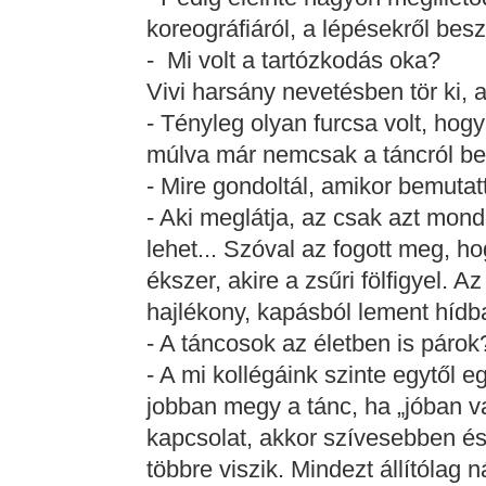
koreográfiáról, a lépésekről bes
- Mi volt a tartózkodás oka?
Vivi harsány nevetésben tör ki, az
- Tényleg olyan furcsa volt, hog
múlva már nemcsak a táncról be
- Mire gondoltál, amikor bemutat
- Aki meglátja, az csak azt mond
lehet... Szóval az fogott meg, h
ékszer, akire a zsűri fölfigyel. Az
hajlékony, kapásból lement hídb
- A táncosok az életben is párok
- A mi kollégáink szinte egytől 
jobban megy a tánc, ha „jóban v
kapcsolat, akkor szívesebben és
többre viszik. Mindezt állítólag 