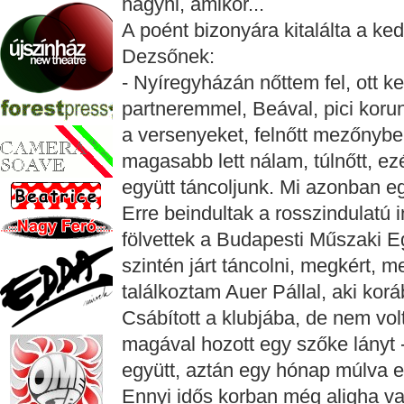
hagyni, amikor...
A poént bizonyára kitalálta a ked
Dezsőnek:
- Nyíregyházán nőttem fel, ott k
partneremmel, Beával, pici koru
a versenyeket, felnőtt mezőnyben
magasabb lett nálam, túlnőtt, e
együtt táncoljunk. Mi azonban eg
Erre beindultak a rosszindulatú 
fölvettek a Budapesti Műszaki E
szintén járt táncolni, megkért, m
találkoztam Auer Pállal, aki ko
Csábított a klubjába, de nem vo
magával hozott egy szőke lányt -
együtt, aztán egy hónap múlva 
Ennyi idős korban még aligha va