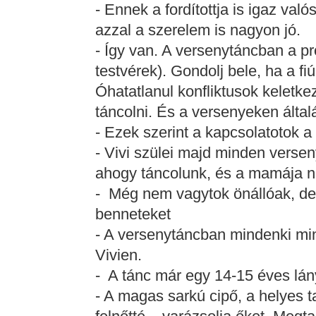
- Ennek a fordítottja is igaz való
azzal a szerelem is nagyon jó.
- Így van. A versenytáncban a pr
testvérek). Gondolj bele, ha a fi
Óhatatlanul konfliktusok keletk
táncolni. És a versenyeken álta
- Ezek szerint a kapcsolatotok a s
- Vivi szülei majd minden verse
ahogy táncolunk, és a mamája n
- Még nem vagytok önállóak, de
benneteket
- A versenytáncban mindenki min
Vivien.
- A tánc már egy 14-15 éves lány
- A magas sarkú cipő, a helyes 