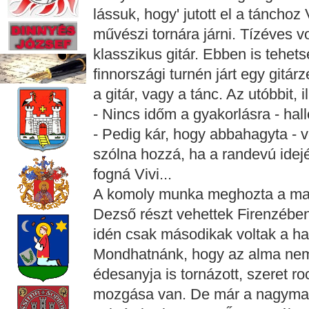
lássuk, hogy' jutott el a táncho
művészi tornára járni. Tízéves vo
klasszikus gitár. Ebben is tehe
finnországi turnén járt egy gitár
a gitár, vagy a tánc. Az utóbbit, i
- Nincs időm a gyakorlásra - hal
- Pedig kár, hogy abbahagyta - 
szólna hozzá, ha a randevú idejé
fogná Vivi...
A komoly munka meghozta a mag
Dezső részt vehettek Firenzébe
idén csak másodikak voltak a ha
Mondhatnánk, hogy az alma nem e
édesanyja is tornázott, szeret ro
mozgása van. De már a nagymama