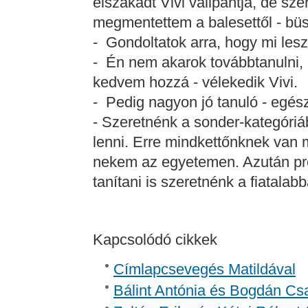
elszakadt Vivi vállpántja, de sz
megmentettem a balesettől - bü
- Gondoltatok arra, hogy mi lesz
- Én nem akarok továbbtanulni, 
kedvem hozzá - vélekedik Vivi.
- Pedig nagyon jó tanuló - egészí
- Szeretnénk a sonder-kategóriá
lenni. Erre mindkettőnknek van 
nekem az egyetemen. Azután prof
tanítani is szeretnénk a fiatala
Kapcsolódó cikkek
Címlapcsevegés Matildával
Bálint Antónia és Bogdán Csa