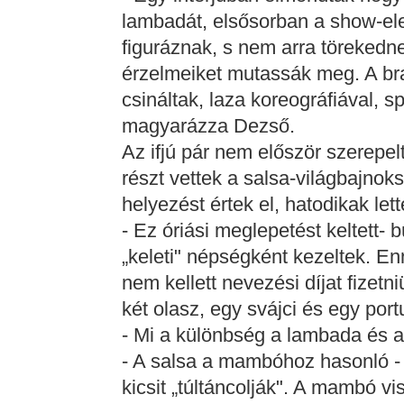
lambadát, elsősorban a show-ele
figuráznak, s nem arra törekedn
érzelmeiket mutassák meg. A bra
csináltak, laza koreográfiával, s
magyarázza Dezső.
Az ifjú pár nem először szerepe
részt vettek a salsa-világbajno
helyezést értek el, hatodikak lett
- Ez óriási meglepetést keltett- 
„keleti" népségként kezeltek. En
nem kellett nevezési díjat fizet
két olasz, egy svájci és egy por
- Mi a különbség a lambada és a
- A salsa a mambóhoz hasonló - 
kicsit „túltáncolják". A mambó vi