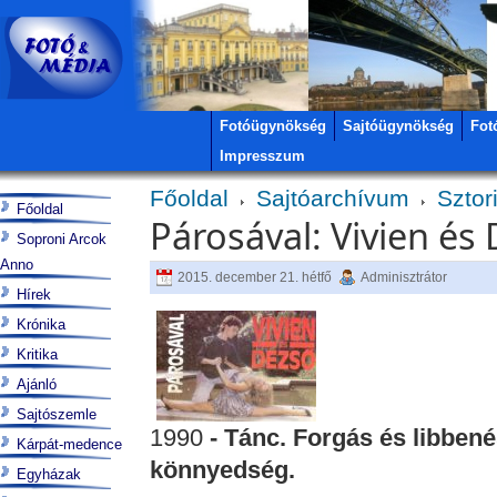
Fotóügynökség
Sajtóügynökség
Fot
Impresszum
Főoldal
Sajtóarchívum
Sztor
Főoldal
Párosával: Vivien és 
Soproni Arcok
Anno
2015. december 21. hétfő
Adminisztrátor
Hírek
Krónika
Kritika
Ajánló
Sajtószemle
1990
- Tánc. Forgás és libbené
Kárpát-medence
könnyedség.
Egyházak