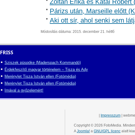
Zoltán Erika és Kátai Róbert 
Párizs után, Marseille előtt 
Aki ott sír, ahol senki sem lát
Módosítás dátuma: 2015. december 21. hétfő
FRISS
Sziszek püspöke (Maderspach Kommandó)
Érdekfeszítő magyar történelem – Tisza és Ady
Merénylet Tisza István ellen (Fotómédia)
Merénylet Tisza István ellen (Fotómédia)
Imával a győzelemért!
|
Impresszum
| webme
Copyright © 2026 FotoMedia. Minden 
A
Joomla!
a
GNU/GPL licenc
alatt kia