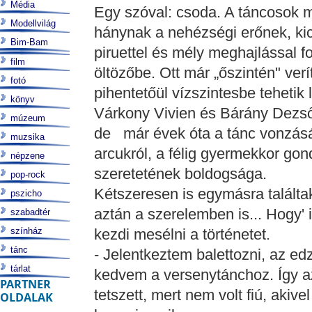
Média
Egy szóval: csoda. A táncosok mi
Modellvilág
hánynak a nehézségi erőnek, kicsú
Bim-Bam
piruettel és mély meghajlással 
film
öltözőbe. Ott már „őszintén" ver
fotó
pihentetőül vízszintesbe tehetik 
könyv
Várkony Vivien és Bárány Dezső
múzeum
de már évek óta a tánc vonzásá
muzsika
arcukról, a félig gyermekkor go
népzene
szeretetének boldogsága.
pop-rock
Kétszeresen is egymásra találtak
pszicho
aztán a szerelemben is... Hogy' 
szabadtér
színház
kezdi mesélni a történetet.
tánc
- Jelentkeztem balettozni, az e
tárlat
kedvem a versenytánchoz. Így a
PARTNER
tetszett, mert nem volt fiú, akiv
OLDALAK