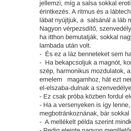
jellemzi, míg a salsa sokkal eroti
érintkezés. A ritmus és a lábte
lábat nyújtjuk, a salsánál a láb
Nagyon vérpezsdítő, szenvedélyes
ha itthon bemutatják, sokkal nag
lambada után volt.
- És ez a láz benneteket sem h
- Ha bekapcsoljuk a magnót, kor
szép, harmonikus mozdulatok, a 
emelem magamhoz, hát ezt nem le
el-elszaba-dulnak a szenvedélye
- Ez csak próba közben fordul el
- Ha a versenyeken is így lenn
megbotránkoznának, bár sokkal 
- A mellékelt példa szerint mindk
- Pedig eleinte nagyon megilletőd