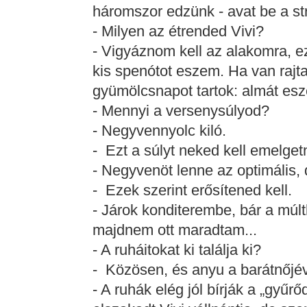
háromszor edzünk - avat be a st
- Milyen az étrended Vivi?
- Vigyáznom kell az alakomra, e
kis spenótot eszem. Ha van rajta
gyümölcsnapot tartok: almát esz
- Mennyi a versenysúlyod?
- Negyvennyolc kiló.
- Ezt a súlyt neked kell emelget
- Negyvenöt lenne az optimális,
- Ezek szerint erősítened kell.
- Járok konditerembe, bár a múl
majdnem ott maradtam...
- A ruháitokat ki találja ki?
- Közösen, és anyu a barátnőjév
- A ruhák elég jól bírják a „gyűrő