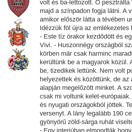
volt és ba-lettozott. Ő pesztrál
majd a színpadon fogja látni. A 
amikor először látta a tévében u
Idézzük föl újra az emlékezetes 
- Este tíz órakor kezdődött és egy
Vivi. - Huszonnégy országból sz
körben már csak harminc maradt
kerültünk be a magyarok közül. 
be, tizedikek lettünk. Nem volt 
helyezettek és közöttünk, de az 
alapján megelőzött minket. A szo
csak mi voltunk kelet-európaiak
és nyugati országokból jöttek. T
versenyt. A lány legalább 190 cen
gyönyörű zöld-sárga ruhát viselt
- Egy interjúban elmondták hogy 