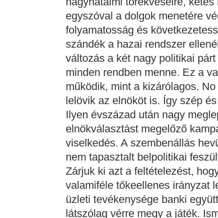
nagyhatalmi törekvéseire, kétes 
egyszóval a dolgok menetére vég
folyamatosság és következetessé
szándék a hazai rendszer ellen
változás a két nagy politikai pár
minden rendben menne. Ez a va
működik, mint a kizárólagos. No 
lelövik az elnököt is. Így szép 
Ilyen évszázad után nagy meglepe
elnökválasztást megelőző kampá
viselkedés. A szembenállás hevü
nem tapasztalt belpolitikai feszül
Zárjuk ki azt a feltételezést, ho
valamiféle tőkeellenes irányzat 
üzleti tevékenysége banki együt
látszólag vérre megy a játék. Ism