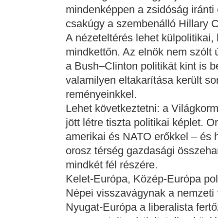
mindenképpen a zsidóság iránti e
csakúgy a szembenálló Hillary C
A nézeteltérés lehet külpolitikai,
mindkettőn. Az elnök nem szólt ú
a Bush–Clinton politikát kint is 
valamilyen eltakarítása került sor
reményeinkkel.
Lehet következtetni: a Világkor
jött létre tiszta politikai képle
amerikai és NATO erőkkel – és 
orosz térség gazdasági összeha
mindkét fél részére.
Kelet-Európa, Közép-Európa poli
Népei visszavágynak a nemzeti 
Nyugat-Európa a liberalista fertő