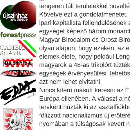
tengeren túli területekkel növel
Követve ezt a gondolatmenetet,
ipari kapitalista fellendülésének
egységet képező három monarchi
Magyar Birodalom és Orosz Biro
olyan alapon, hogy ezeken az eg
elemek élete, hogy például Leng
magyarok a 48-as trikolórt tűzté
egységek érvényesülési lehetős
azt nem lehet elvitatni.
Nincs kitérő másutt keresni az 
Európa ellenében. A választ a n
tervként húzták ki az asztalfiókb
fölizzott nacionalizmus új erőte
nyomában a túlságosak kevert n