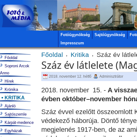
Fotóügynökség
Sajtóügynökség
Fot
Impresszum
Főoldal
Kritika
Száz év látlel
Főoldal
Száz év látlelete (Ma
Soproni Arcok
Anno
2018. november 12. hétfő
Adminisztrátor
Hírek
2018. november 15. -
A visszae
Krónika
KRITIKA
évben október–november hón
Ajánló
Száz évvel ezelőtt összeomlott 
Sajtószemle
védekező háborúja. Döntő tényező
Kárpát-medence
megjelenés 1917-ben, de az ami
Egyházak