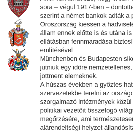
sora – végül 1917-ben – döntött
szerint a német bankok adták a 
Oroszország kiessen a hadviselés
állam ennek előtte is és utána i
ellátásban fennmaradása biztosí
említésével.
Münchenben és Budapesten sike
jutniuk egy időre nemzetellenes,
jöttment elemeknek.
A húszas években a győztes hata
szervezetekbe terelni az ország
szorgalmazó intézmények közül 
politikai vezetőit összefogó vilá
megőrzésére, ami természetesen 
alárendeltségi helyzet állandósí