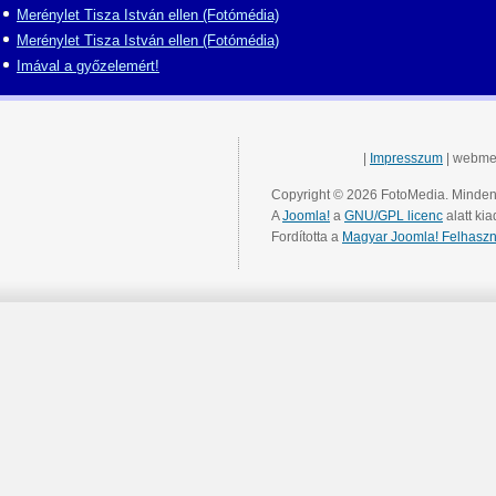
Merénylet Tisza István ellen (Fotómédia)
Merénylet Tisza István ellen (Fotómédia)
Imával a győzelemért!
|
Impresszum
| webme
Copyright © 2026 FotoMedia. Minden 
A
Joomla!
a
GNU/GPL licenc
alatt kia
Fordította a
Magyar Joomla! Felhaszn