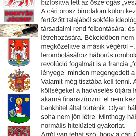
biztosítva lett az öszefogás „ves
A cári orosz birodalom külön kez
fertőzőtt talajából sokféle ideol
társadalmi rend felbontására, é
létrehozására. Békeidőben nem l
megközelítve a másik végéről –,
lerombolásához háborús rombol
revolúció fogalmát is a francia 
lényege: minden megengedett a 
Valamit még tisztába kell tenni.
költségeket a hadviselés útjára 
akarná finanszírozni, el nem ke
bankhitel által történik. Olyan h
soha nem jön létre. Minthogy há
normális hitelüzleti gyakorlat.
Arról van tehát szó, hogy a cár