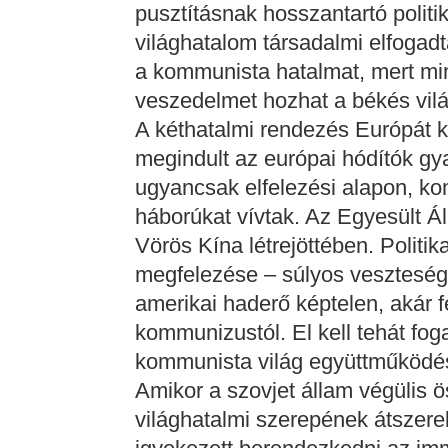
pusztításnak hosszantartó politik
világhatalom társadalmi elfogad
a kommunista hatalmat, mert mind
veszedelmet hozhat a békés vilá
A kéthatalmi rendezés Európát k
megindult az európai hódítók gy
ugyancsak elfelezési alapon, ko
háborúkat vívtak. Az Egyesült Ál
Vörös Kína létrejöttében. Politi
megfelezése – súlyos vesztesége
amerikai haderő képtelen, akár fe
kommunizustól. El kell tehát fog
kommunista világ együttműködés
Amikor a szovjet állam végülis ö
világhatalmi szerepének átszere