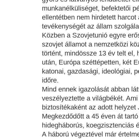
munkanélküliséget, befektetői 
ellentétben nem hirdetett harcot
tevékenységét az állam szolgálat
Közben a Szovjetunió egyre erős
szovjet államot a nemzetközi kö
történt, mindössze 13 év telt el
után, Európa széttépetten, két E
katonai, gazdasági, ideológiai, 
időre.
Mind ennek igazolását abban lát
veszélyeztette a világbékét. Ami 
biztosítékaként az adott helyzet 
Megkezdődőtt a 45 éven át tartó 
hidegháborús, koegzisztenciás é
A háború végeztével már értelm