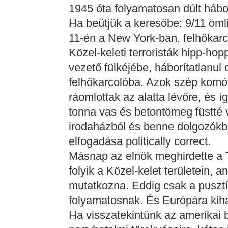
1945 óta folyamatosan dúlt háború
Ha beütjük a keresőbe: 9/11 öml
11-én a New York-ban, felhőkarc
Közel-keleti terroristák hipp-ho
vezető fülkéjébe, háborítatlanul 
felhőkarcolóba. Azok szép komót
ráomlottak az alatta lévőre, és 
tonna vas és betontömeg füstté 
irodaházból és benne dolgozókbó
elfogadása politically correct.
Másnap az elnök meghirdette a T
folyik a Közel-kelet területein, 
mutatkozna. Eddig csak a pusztít
folyamatosnak. És Európára kih
Ha visszatekintünk az amerikai b