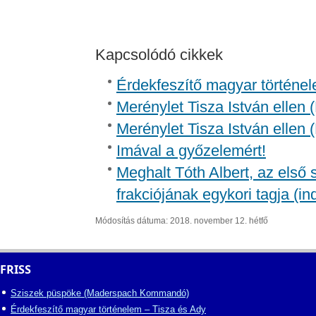
Kapcsolódó cikkek
Érdekfeszítő magyar történel
Merénylet Tisza István ellen 
Merénylet Tisza István ellen 
Imával a győzelemért!
Meghalt Tóth Albert, az első
frakciójának egykori tagja (in
Módosítás dátuma: 2018. november 12. hétfő
FRISS
Sziszek püspöke (Maderspach Kommandó)
Érdekfeszítő magyar történelem – Tisza és Ady