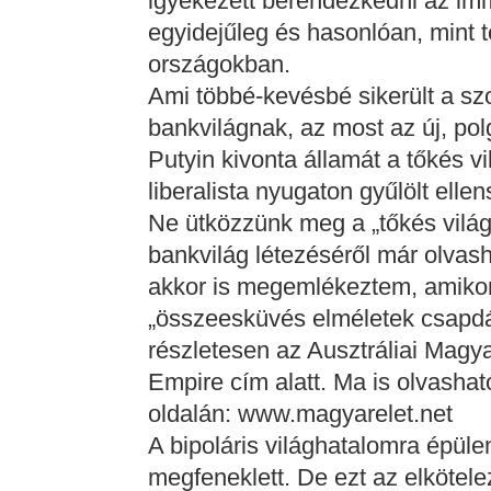
igyekezett berendezkedni az im
egyidejűleg és hasonlóan, mint t
országokban.
Ami többé-kevésbé sikerült a sz
bankvilágnak, az most az új, pol
Putyin kivonta államát a tőkés v
liberalista nyugaton gyűlölt ellen
Ne ütközzünk meg a „tőkés világ
bankvilág létezéséről már olvash
akkor is megemlékeztem, amikor 
„összeesküvés elméletek csapdáj
részletesen az Ausztráliai Mag
Empire cím alatt. Ma is olvashat
oldalán: www.magyarelet.net
A bipoláris világhatalomra épül
megfeneklett. De ezt az elkötel