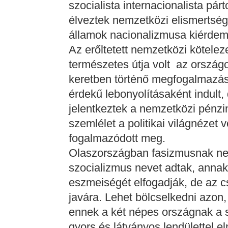
szocialista internacionalista pár
élveztek nemzetközi elismertség
államok nacionalizmusa kiérdemel
Az erőltetett nemzetközi kötele
természetes útja volt az ország
keretben történő megfogalmazá
érdekű lebonyolításaként indul
jelentkeztek a nemzetközi pénzin
szemlélet a politikai világnézet
fogalmazódott meg.
Olaszországban fasizmusnak ne
szocializmus nevet adtak, annak
eszmeiségét elfogadják, de az c
javára. Lehet bölcselkedni azon
ennek a két népes országnak a 
gyors és látványos lendülettel e