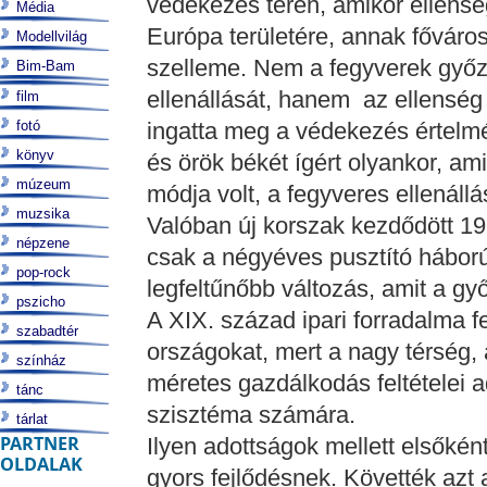
védekezés terén, amikor ellens
Média
Európa területére, annak főváro
Modellvilág
szelleme. Nem a fegyverek győz
Bim-Bam
ellenállását, hanem az ellenség
film
fotó
ingatta meg a védekezés értelmébe
könyv
és örök békét ígért olyankor, a
múzeum
módja volt, a fegyveres ellenállá
muzsika
Valóban új korszak kezdődött 19
népzene
csak a négyéves pusztító háború 
pop-rock
legfeltűnőbb változás, amit a gy
pszicho
A XIX. század ipari forradalma f
szabadtér
országokat, mert a nagy térség
színház
méretes gazdálkodás feltételei ad
tánc
szisztéma számára.
tárlat
PARTNER
Ilyen adottságok mellett elsőkén
OLDALAK
gyors fejlődésnek. Követték azt