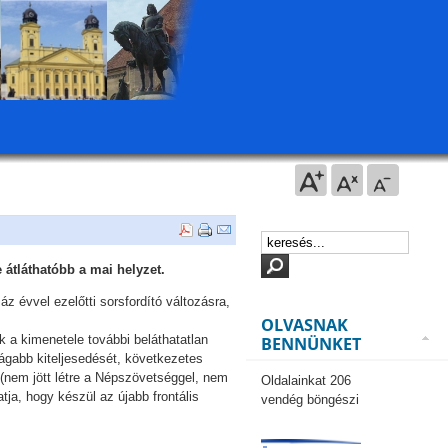
e átláthatóbb a mai helyzet.
 évvel ezelőtti sorsfordító változásra,
OLVASNAK
 a kimenetele további beláthatatlan
BENNÜNKET
ágabb kiteljesedését, következetes
 (nem jött létre a Népszövetséggel, nem
Oldalainkat 206
tja, hogy készül az újabb frontális
vendég böngészi