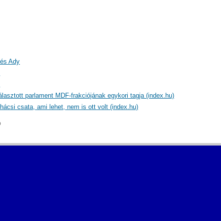
 és Ady
)
)
lasztott parlament MDF-frakciójának egykori tagja (index.hu)
ácsi csata, ami lehet, nem is ott volt (index.hu)
p