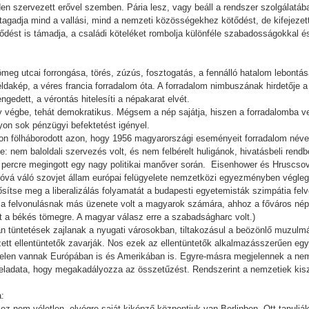
n szervezett erővel szemben. Pária lesz, vagy beáll a rendszer szolgálatáb
gadja mind a vallási, mind a nemzeti közösségekhez kötődést, de kifejezett
dést is támadja, a családi köteléket rombolja különféle szabadosságokkal é
 tömeg utcai forrongása, törés, zúzús, fosztogatás, a fennálló hatalom lebontá
dakép, a véres francia forradalom óta. A forradalom nimbuszának hirdetője a l
dett, a vérontás hitelesíti a népakarat elvét.
y végbe, tehát demokratikus. Mégsem a nép sajátja, hiszen a forradalomba vez
on sok pénzügyi befektetést igényel.
n fölháborodott azon, hogy 1956 magyarországi eseményeit forradalom néven 
: nem baloldali szervezés volt, és nem felbérelt huligánok, hivatásbeli rendb
gy percre megingott egy nagy politikai manőver során. Eisenhower és Hruscs
tóvá váló szovjet állam európai felügyelete nemzetközi egyezményben végleg
ősítse meg a liberalizálás folyamatát a budapesti egyetemisták szimpátia felvo
 a felvonulásnak más üzenete volt a magyarok számára, ahhoz a főváros népe
ett a békés tömegre. A magyar válasz erre a szabadságharc volt.)
n tüntetések zajlanak a nyugati városokban, tiltakozásul a beözönlő muzul
ett ellentüntetők zavarják. Nos ezek az ellentüntetők alkalmazásszerűen együt
e jelen vannak Európában is és Amerikában is. Egyre-másra megjelennek a nem
feladata, hogy megakadályozza az összetűzést. Rendszerint a nemzetiek kiszo
a:
ez nem véletlen, elvégre saját kiképző központjuk van Berlinben. Ott tanuljá