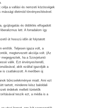
a.
 célja a vallási és nemzeti közösségek
s mássági életmód törvényesítésével.
sa, gyújtogatás és öldöklés elfogadott
iberalizmus lett. A forradalom így
ető út hosszú időn át folytatott
említik. Teljesen igaza volt, a
ontók, megtervezett akciója volt. (Az
ov megegyeztek, ha a Szovjetunió
essé válik. Ezt érvényesítendő,
nulásával, akik ezáltal igazolják a
 is csatlakozott. A merőben új
mánok bűncselekményei miatt. Ami ezt
t tartott, mindenre kész baloldali
zeti érdekek mellett tüntetők
rításával teszik ezt, a média is a
k az utcai harcot, egy-két szervezetük