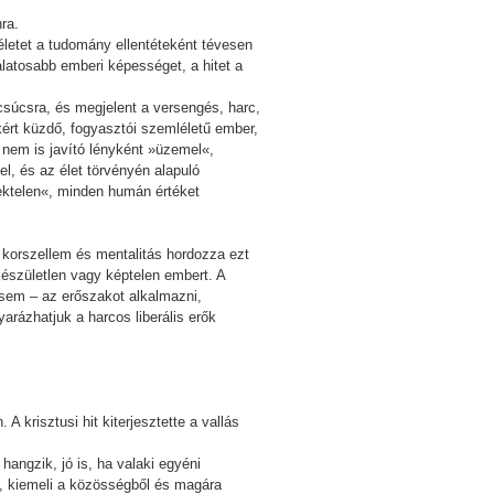
ra.
itéletet a tudomány ellentéteként tévesen
álatosabb emberi képességet, a hitet a
a csúcsra, és megjelent a versengés, harc,
akért küzdő, fogyasztói szemléletű ember,
t nem is javító lényként »üzemel«,
l, és az élet törvényén alapuló
lektelen«, minden humán értéket
A korszellem és mentalitás hordozza ezt
 készületlen vagy képtelen embert. A
sem – az erőszakot alkalmazni,
arázhatjuk a harcos liberális erők
krisztusi hit kiterjesztette a vallás
hangzik, jó is, ha valaki egyéni
t, kiemeli a közösségből és magára