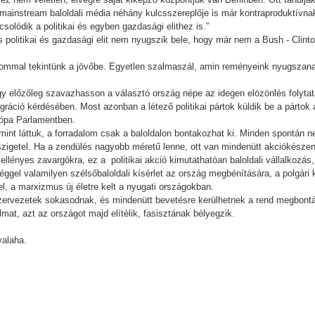
ainstream baloldali média néhány kulcsszereplője is már kontraproduktívnak 
solódik a politikai és egyben gazdasági elithez is.”
s politikai és gazdasági elit nem nyugszik bele, hogy már nem a Bush - Clin
lommal tekintünk a jövőbe. Egyetlen szalmaszál, amin reményeink nyugszanak
előzőleg szavazhasson a választó ország népe az idegen elözönlés folytatás
igráció kérdésében. Most azonban a létező politikai pártok küldik be a pártok á
urópa Parlamentben.
mint láttuk, a forradalom csak a baloldalon bontakozhat ki. Minden spontán
szigetel. Ha a zendülés nagyobb méretű lenne, ott van mindenütt akciókészen
llényes zavargókra, ez a politikai akció kimutathatóan baloldali vállalkozás
ggel valamilyen szélsőbaloldali kísérlet az ország megbénítására, a polgár
el, a marxizmus új életre kelt a nyugati országokban.
zervezetek sokasodnak, és mindenütt bevetésre kerülhetnek a rend megbontás
at, azt az országot majd elítélik, fasisztának bélyegzik.
valaha.