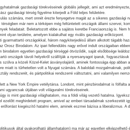
agyhatalmak gazdasági törekvéseinek globális jellegét, ami azt eredményezte, h
sz gazdasági térség figyelme kiterjedt a Föld teljes felületére.
yomulás számára, mert onnét érezte fenyegetve magát az a sikeres gazdasági
i térségben már nem a térképen még feltüntetett országok állami szervei, kor
ények feladatait. Beletartozott ebbe a sajátos keretbe Franciaország is. Ne
int olyan területre, amelyen kialakulhat egy rivális gazdasági erőközpont.
ti gyarmattartó országokkal, három nagykiterjedésű állam alkotott tágabb h
 Orosz Birodalom. Az ipari fellendülés nagy erővel indult országaiban ebben 
 birodalom egyetlen gazdasági térséggé ötvöződik, saját elsőbbsége leáldoz
artó országok távoli helyekről szállítják a nyersanyagot iparuk, fogyasztás
m is szólva a közeli Közel-Kelet ásványolajáról, aminek fontossága épp abban
miatt is tűrhetetlen volt a Nyugat számára. A baloldali mozgalmaknak, politi
ztály rendszerét, és pártpolitikai rendszerré változtatni, ami valamilyen nemzet
lett a New York Empire vetélytársa. Londont, mint pénzbirodalmat is fölfalta a
mi ugyancsak útjában volt világuralmi törekvéseinek.
gy is mint gazdasági világhatalom, ma a földi világ vezető hatalma. Igyekszi
vel ezelőtt meghirdetett program, amivel az emberi társadalmak szerkezetét i
ét erőforrást kiegészítő hatalmi elem, aminek eszmei bázisa a liberalizmus. A
olitikusok által gyakorolható államhatalom) ma már az egyetlen elképzelhető 