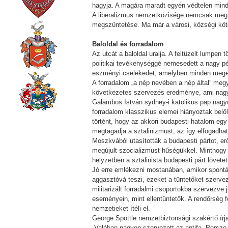
hagyja. A magára maradt egyén védtelen minde
A liberalizmus nemzetközisége nemcsak megta
megszüntetése. Ma már a városi, községi kötő
Baloldal és forradalom
Az utcát a baloldal uralja. A feltüzelt lumpen
politikai tevékenységgé nemesedett a nagy pél
eszményi cselekedet, amelyben minden megenge
A forradalom „a nép nevében a nép által” meg
következetes szervezés eredménye, ami nagy
Galambos István sydney-i katolikus pap nagyo
forradalom klasszikus elemei hiányoztak belőle
történt, hogy az akkori budapesti hatalom e
megtagadja a sztalinizmust, az így elfogadha
Moszkvából utasították a budapesti pártot, er
megújult szocializmust hűségükkel. Minthogy
helyzetben a sztalinista budapesti párt lövet
Jó erre emlékezni mostanában, amikor spontá
aggasztóvá teszi, ezeket a tüntetőket szervez
militarizált forradalmi csoportokba szervezv
eseményein, mint ellentüntetők. A rendőrség 
nemzetieket ítéli el.
George Spöttle nemzetbiztonsági szakértő írj
„Valóban nagyon szervezett az antifa. Persze 