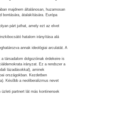
rópában majdnem általánosan, huzamosan
d bontására, átalakítására. Európa
yan párt juthat, amely ezt az elvet
énzkibocsátó hatalom irányítása alá
atározva annak ideológiai arculatát. A
a társadalom dolgozóinak érdekeire is
ociáldemokrata irányzat. Ez a rendszer a
oldali lázadásokkal), aminek
rópai országokban. Kezdetben
ta). Később a neoliberalizmus nevet
 üzleti partnert lát más kontinensek