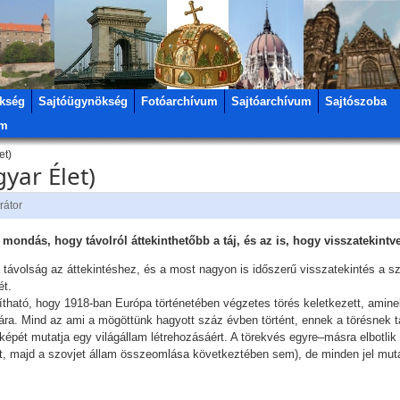
kség
Sajtóügynökség
Fotóarchívum
Sajtóarchívum
Sajtószoba
um
et)
gyar Élet)
rátor
 mondás, hogy távolról áttekinthetőbb a táj, és az is, hogy visszatekintv
ávolság az áttekintéshez, és a most nagyon is időszerű visszatekintés a száz
ét.
tható, hogy 1918-ban Európa történetében végzetes törés keletkezett, aminek
ra. Mind az ami a mögöttünk hagyott száz évben történt, ennek a törésnek t
pét mutatja egy világállam létrehozásáért. A törekvés egyre–másra elbotlik
iatt, majd a szovjet állam összeomlása következtében sem), de minden jel muta