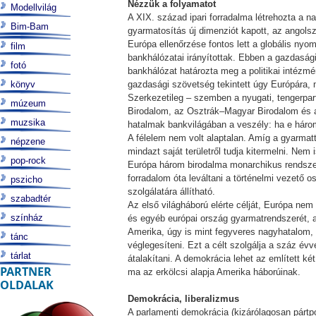
Nézzük a folyamatot
Modellvilág
A XIX. század ipari forradalma létrehozta a n
Bim-Bam
gyarmatosítás új dimenziót kapott, az angolszá
Európa ellenőrzése fontos lett a globális n
film
bankhálózatai irányítottak. Ebben a gazdaság
fotó
bankhálózat határozta meg a politikai intézm
könyv
gazdasági szövetség tekintett úgy Európára, m
Szerkezetileg – szemben a nyugati, tengerpar
múzeum
Birodalom, az Osztrák–Magyar Birodalom és az
muzsika
hatalmak bankvilágában a veszély: ha e három
A félelem nem volt alaptalan. Amíg a gyarmatt
népzene
mindazt saját területről tudja kitermelni. Ne
pop-rock
Európa három birodalma monarchikus rendszere 
forradalom óta leváltani a történelmi vezető os
pszicho
szolgálatára állítható.
szabadtér
Az első világháború elérte célját, Európa nem 
színház
és egyéb európai ország gyarmatrendszerét, a
Amerika, úgy is mint fegyveres nagyhatalom, ú
tánc
véglegesíteni. Ezt a célt szolgálja a száz év
tárlat
átalakítani. A demokrácia lehet az említett k
PARTNER
ma az erkölcsi alapja Amerika háborúinak.
OLDALAK
Demokrácia, liberalizmus
A parlamenti demokrácia (kizárólagosan pártp