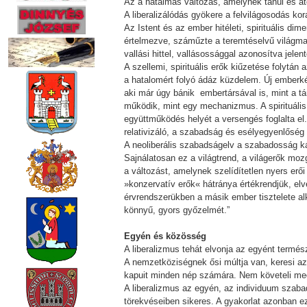
Az a hatalmas változás, amelynek tanúi és á
A liberalizálódás gyökere a felvilágosodás ko
Az Istent és az ember hitéleti, spirituális dim
értelmezve, száműzte a teremtéselvű világmag
vallási hittel, vallásossággal azonosítva jele
A szellemi, spirituális erők kiűzetése folytán 
a hatalomért folyó ádáz küzdelem. Új emberkép
aki már úgy bánik embertársával is, mint a tá
működik, mint egy mechanizmus. A spirituális 
együttműködés helyét a versengés foglalta el.
relativizáló, a szabadság és esélyegyenlőség
A neoliberális szabadságelv a szabadosság k
Sajnálatosan ez a világtrend, a világerők moz
a változást, amelynek szelídítetlen nyers erő
»konzervatív erők« hátránya értékrendjük, e
érvrendszerükben a másik ember tisztelete alk
könnyű, gyors győzelmét.”
Egyén és közösség
A liberalizmus tehát elvonja az egyént termé
A nemzetköziségnek ősi múltja van, keresi az 
kapuit minden nép számára. Nem követeli meg 
A liberalizmus az egyén, az individuum szabads
törekvéseiben sikeres. A gyakorlat azonban e