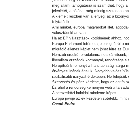
még állami támogatásra is számíthat, hogy a m
jelenlétét, a hálózat még mindig szorosan kapc
A kiemelt részben van a lényeg: az a bizonyo
folytatódik.
Ami minket, európai magyarokat illet, aggoda
választásokban van.
Ha az EP választások kötődnének ahhoz, hogy 
Európa Parlament letérne a jelenlegi útról a m
migráció ellenes képlet nem jöhet létre az E
Nemzeti érdekű forradalomra ne számítsunk, 
liberalista országok kormányai, rendőrsége el
Ne építsünk reményt a franciaországi sárga me
érvényesülnének általuk. Nagyobb valószínűsé
radikálisabb irányzat érdekében. Ne felejtsük 
Szervezés és pénz kérdése, hogy az antifa s
És ahol a rendőrség keményen védi a társadalm
A nemzetközi baloldal mindenre képes.
Európa jövője az év kezdetén sötétebb, mint 
Csapó Endre