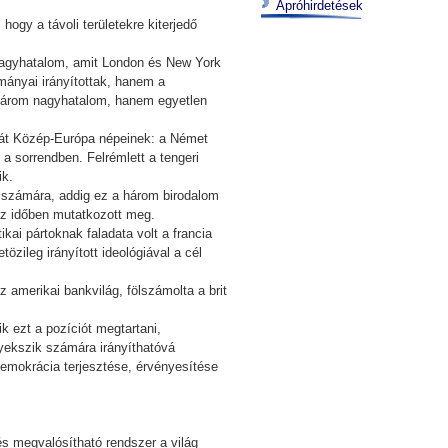
Apróhirdetések
ogy a távoli területekre kiterjedő
 nagyhatalom, amit London és New York
mányai irányítottak, hanem a
m három nagyhatalom, hanem egyetlen
azát Közép-Európa népeinek: a Német
a sorrendben. Felrémlett a tengeri
ik.
uk számára, addig ez a három birodalom
 az időben mutatkozott meg.
kai pártoknak faladata volt a francia
özileg irányított ideológiával a cél
z amerikai bankvilág, fölszámolta a brit
k ezt a pozíciót megtartani,
gyekszik számára irányíthatóvá
 demokrácia terjesztése, érvényesítése
és megvalósítható rendszer a világ