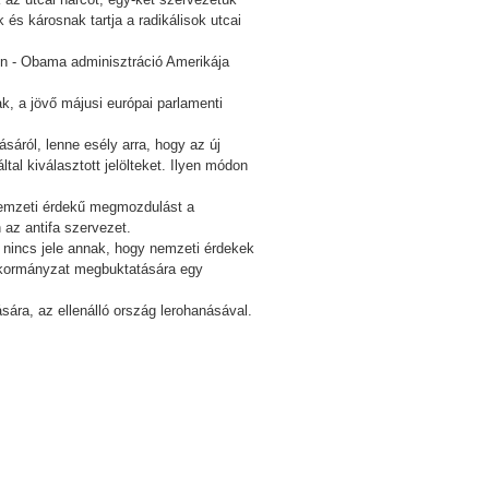
és károsnak tartja a radikálisok utcai
ton - Obama adminisztráció Amerikája
, a jövő májusi európai parlamenti
áról, lenne esély arra, hogy az új
ltal kiválasztott jelölteket. Ilyen módon
 nemzeti érdekű megmozdulást a
 az antifa szervezet.
, nincs jele annak, hogy nemzeti érdekek
i kormányzat megbuktatására egy
ára, az ellenálló ország lerohanásával.