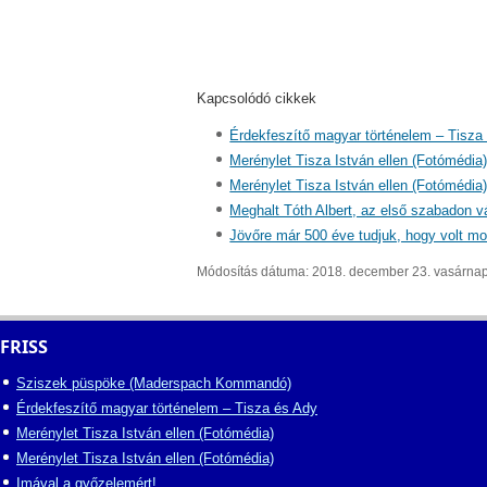
Kapcsolódó cikkek
Érdekfeszítő magyar történelem – Tisza
Merénylet Tisza István ellen (Fotómédia
Merénylet Tisza István ellen (Fotómédia
Meghalt Tóth Albert, az első szabadon vá
Jövőre már 500 éve tudjuk, hogy volt moh
Módosítás dátuma: 2018. december 23. vasárna
FRISS
Sziszek püspöke (Maderspach Kommandó)
Érdekfeszítő magyar történelem – Tisza és Ady
Merénylet Tisza István ellen (Fotómédia)
Merénylet Tisza István ellen (Fotómédia)
Imával a győzelemért!