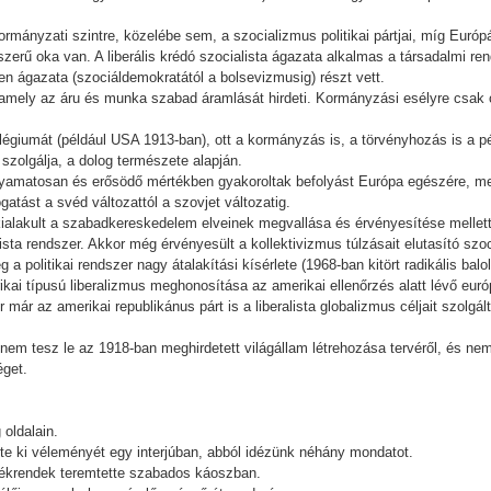
rmányzati szintre, közelébe sem, a szocializmus politikai pártjai, míg Eu
erű oka van. A liberális krédó szocialista ágazata alkalmas a társadalmi ren
en ágazata (szociáldemokratától a bolsevizmusig) részt vett.
 amely az áru és munka szabad áramlását hirdeti. Kormányzási esélyre csak ol
ilégiumát (például USA 1913-ban), ott a kormányzás is, a törvényhozás is a p
 szolgálja, a dolog természete alapján.
amatosan és erősödő mértékben gyakoroltak befolyást Európa egészére, megh
tást a svéd változattól a szovjet változatig.
alakult a szabadkereskedelem elveinek megvallása és érvényesítése mellett 
alista rendszer. Akkor még érvényesült a kollektivizmus túlzásait elutasító sz
 a politikai rendszer nagy átalakítási kísérlete (1968-ban kitört radikális bal
rikai típusú liberalizmus meghonosítása az amerikai ellenőrzés alatt lévő eu
ár az amerikai republikánus párt is a liberalista globalizmus céljait szolgál
 nem tesz le az 1918-ban meghirdetett világállam létrehozása tervéről, és nem
éget.
 oldalain.
te ki véleményét egy interjúban, abból idézünk néhány mondatot.
rtékrendek teremtette szabados káoszban.