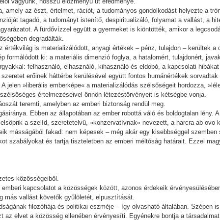
télői vagyunk, hosszú előzményű út eredménye.
ra, amely az észt, értelmet, rációt, a tudományos gondolkodást helyezte a trón
enzióját tagadó, a tudományt istenítő, despiritualizáló, folyamat a vallást, a h
yarázatot. A fürdővízzel együtt a gyermeket is kiöntötték, amikor a legcsod
ntőségében degradálták.
az értékvilág is materializálódott, anyagi értékek – pénz, tulajdon – kerültek 
 formálódott ki: a materiális dimenzió foglya, a hatalomért, tulajdonért, jav
rgyakkal: felhasználó, elhasználó, kihasználó és eldobó, a kapcsolati hibáka
szeretet erőinek háttérbe kerülésével együtt fontos humánértékek sorvadtak e
 A jelen »liberális emberképe« a materializálódás szélsőségeit hordozza, »lé
 szélsőséges értelmezéseivel önnön létezéstörvényeit is kétségbe vonja.
áoszát teremti, amelyben az emberi biztonság rendül meg.
gásiránya. Ebben az állapotában az ember robottá váló és boldogtalan lény. 
i elsöprik a szelíd, szeretetelvű, »konzervatívnak« nevezett, a harcra ab ovo
lveik másságából fakad: nem képesek – még akár egy kisebbséggel szemben 
ot szabályokat és tartja tiszteletben az emberi méltóság határait. Ezzel magy
szetes közösségeiből.
emberi kapcsolatot a közösségek között, azonos érdekeik érvényesülésében. A 
más vallást követők gyűlöletét, elpusztítását.
ágának filozófiája és politikai eszméje – így olvasható általában. Szépen is 
zt az elvet a közösség ellenében érvényesíti. Egyénekre bontja a társadalma