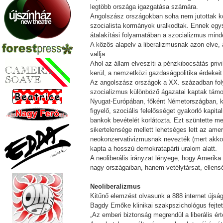
legtöbb országa igazgatása számára.
Angolszász országokban soha nem jutottak ko
szocialista kormányok uralkodtak. Ennek egysz
átalakítási folyamatában a szocializmus mind
A közös alapelv a liberalizmusnak azon elve,
vallja.
Ahol az állam elveszíti a pénzkibocsátás priv
kerül, a nemzetközi gazdaságpolitika érdekeit
Az angolszász országok a XX. században foly
szocializmus különböző ágazatai kaptak támoga
Nyugat-Európában, főként Németországban, ki
figyelő, szociális felelősséget gyakorló kapit
bankok bevételét korlátozta. Ezt szüntette meg
sikertelensége mellett lehetséges lett az ame
neokonzervativizmusnak nevezték (mert akkor m
kapta a hosszú demokratapárti uralom alatt.
A neoliberális irányzat lényege, hogy Amerika
nagy országaiban, hanem vetélytársat, ellens
Neoliberalizmus
Kitűnő elemzést olvasunk a 888 internet újság
Bagdy Emőke klinikai szakpszichológus fejtet
„Az emberi biztonság megrendül a liberális é