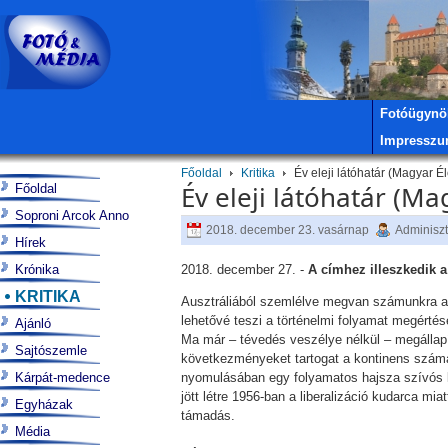
Fotóügynö
Impressz
Főoldal
Kritika
Év eleji látóhatár (Magyar Él
Év eleji látóhatár (Ma
Főoldal
Soproni Arcok Anno
2018. december 23. vasárnap
Adminiszt
Hírek
Krónika
2018. december 27. -
A címhez illeszkedik a
KRITIKA
Ausztráliából szemlélve megvan számunkra a t
lehetővé teszi a történelmi folyamat megértés
Ajánló
Ma már – tévedés veszélye nélkül – megállapí
Sajtószemle
következményeket tartogat a kontinens számá
Kárpát-medence
nyomulásában egy folyamatos hajsza szívós ké
jött létre 1956-ban a liberalizáció kudarca m
Egyházak
támadás.
Média