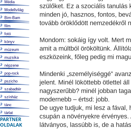
Média
szülőket. Ez a szociális tanulás
Modellvilág
minden jó, hasznos, fontos, bev
Bim-Bam
tovább öröklődött nemzedékről 
film
fotó
Mondom: sokáig így volt. Mert 
könyv
amit a múltból örököltünk. Állító
múzeum
eszközeink, főleg pedig mi mag
muzsika
népzene
Mindenki „személyiséggé” avanzsá
pop-rock
jelent. Minél lököttebb ötlettel á
pszicho
szabadtér
nagyszerűbb? minél jobban taga
színház
modernebb – értsd: jobb.
tánc
De ugye tudjuk, mi lesz a fával,
tárlat
csupán a növényekre érvényes.
PARTNER
látványos, lassúbb is, de a hat
OLDALAK