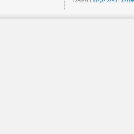
Fordította a
Magyar Joomla! Felhaszn