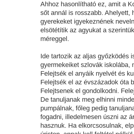
Ahhoz hasonlítható ez, amit a K
sőt annál is rosszabb. Ahelyett,
gyerekeket igyekeznének nevelni,
elsötétítik az agyukat a szerintü
méreggel.
Ide tartozik az aljas győzködés 
gyermekeiket szlovák iskolába, 
Felejtsék el anyáik nyelvét és kul
Felejtsék el az évszázadok óta 
Felejtsenek el gondolkodni. Felej
De tanuljanak meg elhinni minde
pumpálnak, főleg pedig tanuljan
fogadni, illedelmesen úszni az 
hasznuk. Ha elkorcsosulnak, elpu