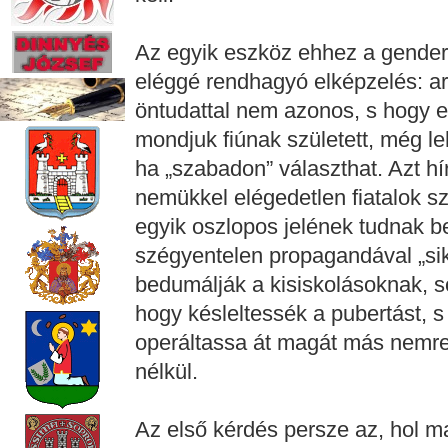
Az egyik eszköz ehhez a gendere
eléggé rendhagyó elképzelés: arr
öntudattal nem azonos, s hogy ez
mondjuk fiúnak született, még le
ha „szabadon” választhat. Azt h
nemükkel elégedetlen fiatalok s
egyik oszlopos jelének tudnak b
szégyentelen propagandával „sike
bedumálják a kisiskolásoknak, ső
hogy késleltessék a pubertást, s
operáltassa át magát más nemre.
nélkül.
Az első kérdés persze az, hol m