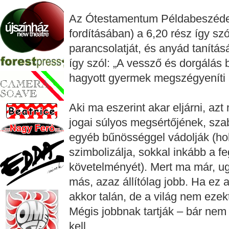
Az Ótestamentum Példabeszédeibe
fordításában) a 6,20 rész így szó
parancsolatját, és anyád tanítás
így szól: „A vessző és dorgálás
hagyott gyermek megszégyeníti a
Aki ma eszerint akar eljárni, az
jogai súlyos megsértőjének, szab
egyéb bűnösséggel vádolják (hol
szimbolizálja, sokkal inkább a 
követelményét). Mert ma már, u
más, azaz állítólag jobb. Ha ez al
akkor talán, de a világ nem ezek
Mégis jobbnak tartják – bár nem
kell.