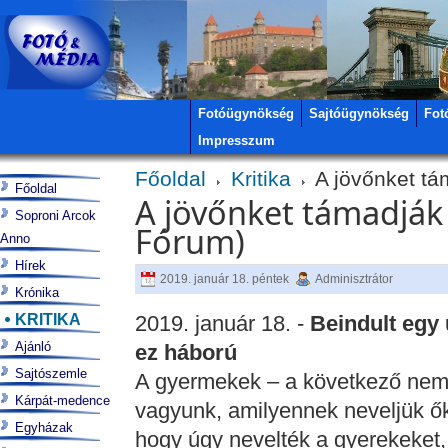
Fotóügynökség
Sajtóügynökség
Fot
Impresszum
Főoldal
Kritika
A jövőnket tá
Főoldal
A jövőnket támadják
Soproni Arcok
Fórum)
Anno
Hírek
2019. január 18. péntek
Adminisztrátor
Krónika
KRITIKA
2019. január 18. -
Beindult egy 
Ajánló
ez háború
Sajtószemle
A gyermekek – a következő nem
Kárpát-medence
vagyunk, amilyennek neveljük őke
Egyházak
hogy úgy nevelték a gyerekeket