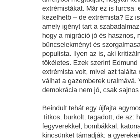
extrémistákat. Már ez is furcsa:
kezelhető – de extrémista? Ez is
amely igényt tart a szabadalmaz
hogy a migráció jó és hasznos, 
bűncselekményt és szorgalmasa
populista. Ilyen az is, aki kritiz
tökéletes. Ezek szerint Edmund B
extrémista volt, mivel azt talál
válhat a gazemberek uralmává. V
demokrácia nem jó, csak sajnos 
Beindult tehát egy újfajta agymo
Titkos, burkolt, tagadott, de az
fegyverekkel, bombákkal, katon
kincsünket támadják: a gyerekei