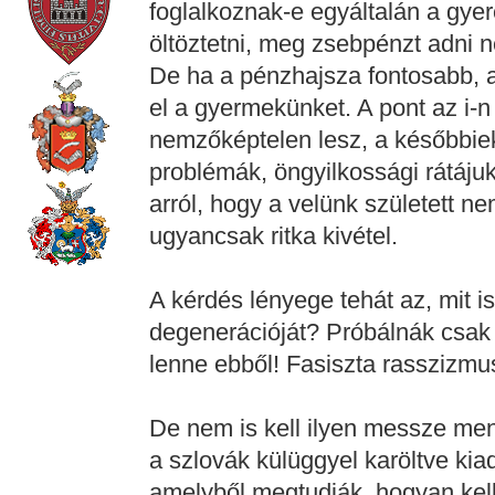
foglalkoznak-e egyáltalán a gyer
öltöztetni, meg zsebpénzt adni 
De ha a pénzhajsza fontosabb, 
el a gyermekünket. A pont az i-n
nemzőképtelen lesz, a későbbiek
problémák, öngyilkossági rátáju
arról, hogy a velünk született n
ugyancsak ritka kivétel.
A kérdés lényege tehát az, mit i
degenerációját? Próbálnák csak 
lenne ebből! Fasiszta rasszizmu
De nem is kell ilyen messze menn
a szlovák külüggyel karöltve kia
amelyből megtudják, hogyan kell 