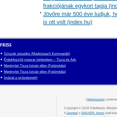
frakciójának egykori tagja (in
Jövőre már 500 éve tudjuk, h
is ott volt (index.hu)
FRISS
Sziszek püspöke (Maderspach Kommandó)
Érdekfeszítő magyar történelem – Tisza és Ady
Merénylet Tisza István ellen (Fotómédia)
Merénylet Tisza István ellen (Fotómédia)
Imával a győzelemért!
|
Impresszum
| webme
Copyright © 2026 FotoMedia. Minden 
A
Joomla!
a
GNU/GPL licenc
alatt kia