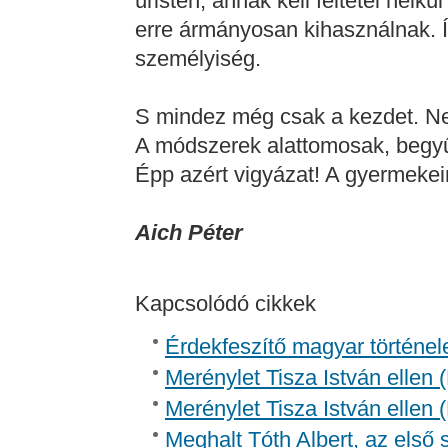
úristen, annak kell feltétel nélkü
erre ármányosan kihasználnak. Í
személyiség.
S mindez még csak a kezdet. Ne 
A módszerek alattomosak, begy
Épp azért vigyázat! A gyermekein
Aich Péter
Kapcsolódó cikkek
Érdekfeszítő magyar történel
Merénylet Tisza István ellen 
Merénylet Tisza István ellen 
Meghalt Tóth Albert, az első