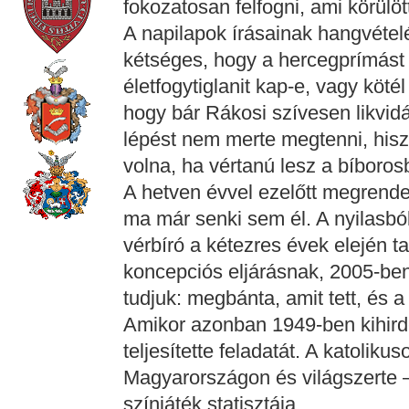
fokozatosan felfogni, ami körülött
A napilapok írásainak hangvételé
kétséges, hogy a hercegprímást e
életfogytiglanit kap-e, vagy kötél 
hogy bár Rákosi szívesen likvidá
lépést nem merte megtenni, hisz
volna, ha vértanú lesz a bíboros
A hetven évvel ezelőtt megrendez
ma már senki sem él. A nyilasbó
vérbíró a kétezres évek elején ta
koncepciós eljárásnak, 2005-ben 
tudjuk: megbánta, amit tett, és 
Amikor azonban 1949-ben kihirdet
teljesítette feladatát. A katoliku
Magyarországon és világszerte –
színjáték statisztája.