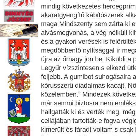
mindig következetes hercegprímá
akaratgyengítő kábítószerek alk
maga Mindszenty sem zárta ki e
alvásmegvonás, a vég nélküli k
és a gyakori verések is felőrölt
megdöbbentő nyíltsággal ír megalá
újra az őrnagy jön be. Kiküldi a 
Legyűr vízszintesen s elkezd üt
feljebb. A gumibot suhogásaira
kórusszerű diadalmas kacajt. Nő
közelemben.” Mindezek következt
már semmi biztosra nem emléksz
hallgatták ki és verték meg, még 
cellájában tartották-e fogva végi
kimerült és fáradt voltam s csa