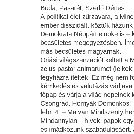
Buda, Pasarét, Szedő Dénes:
A politikai élet zűrzavara, a Min
ember disszidált, köztük házunk 
Demokrata Néppárt elnöke is – ki
becsületes megegyezésben. Íme, 
más becsületes magyarnak.
Óriási világszenzációt keltett a
zelus pastor animarumot (lelkek 
fegyházra ítélték. Ez még nem fo
kémkedés és valutázás vádjával 
főpap és várja a világ népeinek i
Csongrád, Hornyák Domonkos:
febr. 4. – Ma van Mindszenty her
Mindannyian – hívek, papok egya
és imádkozunk szabadulásáért. A 