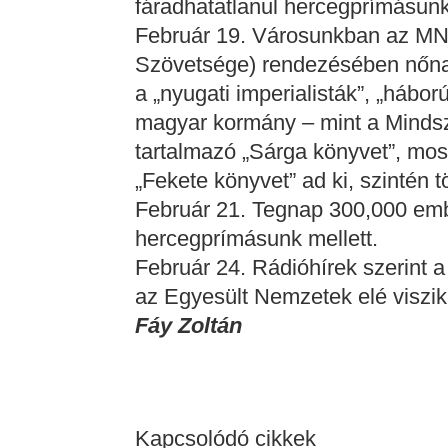
fáradhatatlanul hercegprímásun
Február 19. Városunkban az M
Szövetsége) rendezésében nőnapi
a „nyugati imperialisták”, „hábor
magyar kormány – mint a Mindsze
tartalmazó „Sárga könyvet”, mos
„Fekete könyvet” ad ki, szintén t
Február 21. Tegnap 300,000 em
hercegprímásunk mellett.
Február 24. Rádióhírek szerint 
az Egyesült Nemzetek elé viszik
Fáy Zoltán
Kapcsolódó cikkek