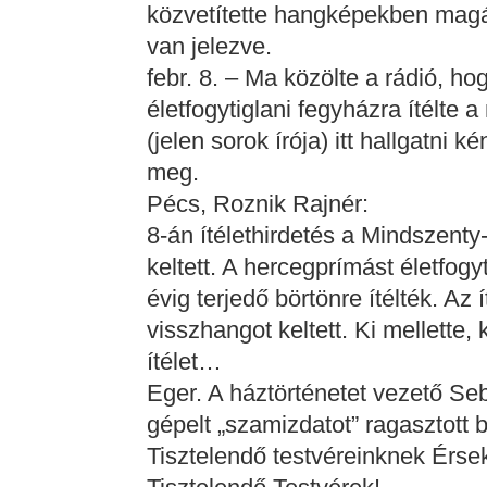
közvetítette hangképekben magát 
van jelezve.
febr. 8. – Ma közölte a rádió, h
életfogytiglani fegyházra ítélte 
(jelen sorok írója) itt hallgatni 
meg.
Pécs, Roznik Rajnér:
8-án ítélethirdetés a Mindszenty
keltett. A hercegprímást életfogyt
évig terjedő börtönre ítélték. Az
visszhangot keltett. Ki mellette,
ítélet…
Eger. A háztörténetet vezető Se
gépelt „szamizdatot” ragasztott 
Tisztelendő testvéreinknek Érse