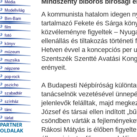
Mindszenty bíboros bírósági el
Média
Modellvilág
A kommunista hatalom idegen ny
Bim-Bam
tartalmazó Fekete és Sárga köny
film
közvéleményre figyeltek – Nyuga
fotó
ellenállás és tiltakozás történet
könyv
Hetven évvel a koncepciós per ut
múzeum
Szentszék Szentté Avatási Kong
muzsika
erényeit.
népzene
pop-rock
A Budapesti Népbíróság különtan
pszicho
tanácselnök vezetésével ünnepé
szabadtér
színház
jelenlevők felálltak, majd megke
tánc
József és társai ellen indított „
tárlat
csöndben várták a fejleményeket
PARTNER
Rákosi Mátyás is élőben figyelte
OLDALAK