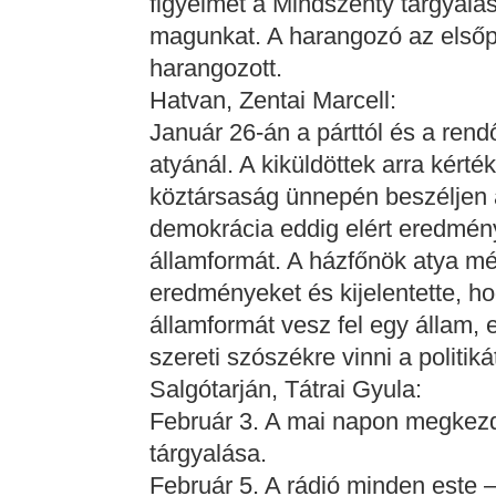
figyelmét a Mindszenty tárgyalás
magunkat. A harangozó az elsőpé
harangozott.
Hatvan, Zentai Marcell:
Január 26-án a párttól és a rend
atyánál. A kiküldöttek arra kérté
köztársaság ünnepén beszéljen 
demokrácia eddig elért eredmény
államformát. A házfőnök atya mélt
eredményeket és kijelentette, h
államformát vesz fel egy állam, 
szereti szószékre vinni a politiká
Salgótarján, Tátrai Gyula:
Február 3. A mai napon megkezd
tárgyalása.
Február 5. A rádió minden este 