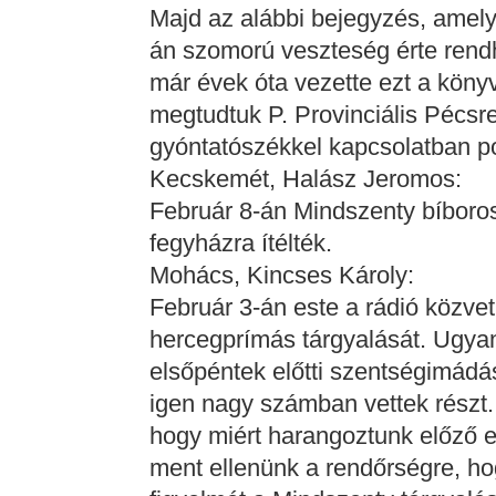
Majd az alábbi bejegyzés, amely
án szomorú veszteség érte rend
már évek óta vezette ezt a könyv
megtudtuk P. Provinciális Pécsre
gyóntatószékkel kapcsolatban pol
Kecskemét, Halász Jeromos:
Február 8-án Mindszenty bíboros
fegyházra ítélték.
Mohács, Kincses Károly:
Február 3-án este a rádió közve
hercegprímás tárgyalását. Ugya
elsőpéntek előtti szentségimádá
igen nagy számban vettek részt.
hogy miért harangoztunk előző es
ment ellenünk a rendőrségre, ho