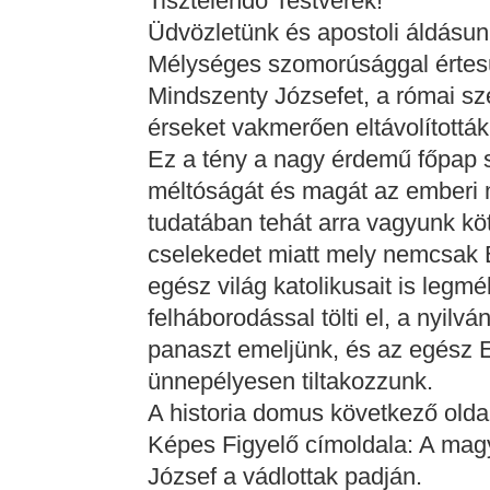
Tisztelendő Testvérek!
Üdvözletünk és apostoli áldásun
Mélységes szomorúsággal értesül
Mindszenty Józsefet, a római sz
érseket vakmerően eltávolították
Ez a tény a nagy érdemű főpap s
méltóságát és magát az emberi m
tudatában tehát arra vagyunk kö
cselekedet miatt mely nemcsak 
egész világ katolikusait is leg
felháborodással tölti el, a nyilvá
panaszt emeljünk, és az egész E
ünnepélyesen tiltakozzunk.
A historia domus következő oldal
Képes Figyelő címoldala: A magy
József a vádlottak padján.