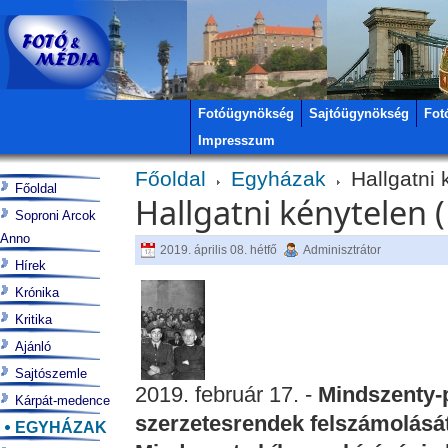
Fotóügynökség
Sajtóügynökség
Fot
Impresszum
Főoldal
Egyházak
Hallgatni
Főoldal
Hallgatni kénytelen
Soproni Arcok
Anno
2019. április 08. hétfő
Adminisztrátor
Hírek
Krónika
Kritika
Ajánló
Sajtószemle
2019. február 17. -
Mindszenty-
Kárpát-medence
szerzetesrendek felszámolását
EGYHÁZAK