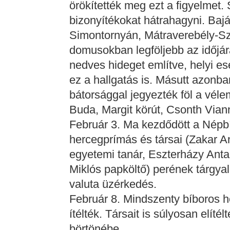
örökítették meg ezt a figyelmet.
bizonyítékokat hátrahagyni. Ba
Simontornyán, Mátraverebély-Sz
domusokban legföljebb az időjárás
nedves hideget említve, helyi
ez a hallgatás is. Másutt azonba
bátorsággal jegyezték föl a vél
Buda, Margit körút, Csonth Vian
Február 3. Ma kezdődött a Népbí
hercegprímás és társai (Zakar An
egyetemi tanár, Eszterházy Antal
Miklós papköltő) perének tárgya
valuta üzérkedés.
Február 8. Mindszenty bíboros h
ítélték. Társait is súlyosan elíté
börtönébe.