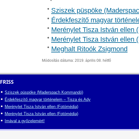
Sziszek püspöke (Madersp
Érdekfeszítő magyar történel
Merénylet Tisza István ellen 
Merénylet Tisza István ellen 
Meghalt Ritoók Zsigmond
Módosítás dátuma: 2019. április 08. hétfő
FRISS
Sziszek püspöke (Maderspach Kommandó)
Érdekfeszítő magyar történelem – Tisza és Ady
Merénylet Tisza István ellen (Fotómédia)
Merénylet Tisza István ellen (Fotómédia)
Imával a győzelemért!