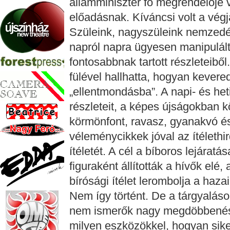
államminiszter fő megrendelője v
előadásnak. Kíváncsi volt a végj
Szüleink, nagyszüleink nemzedéke 
napról napra ügyesen manipulált
fontosabbnak tartott részleteibő
fülével hallhatta, hogyan kevere
„ellentmondásba”. A napi- és het
részleteit, a képes újságokban köz
körmönfont, ravasz, gyanakvó és
véleménycikkek jóval az ítélethi
ítéletét. A cél a bíboros lejárat
figuraként állították a hívők elé
bírósági ítélet lerombolja a hazai
Nem így történt. De a tárgyalás
nem ismerők nagy megdöbbenésse
milyen eszközökkel, hogyan siker