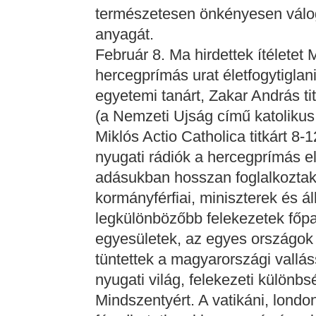
természetesen önkényesen válogat
anyagát.
Február 8. Ma hirdettek ítélete
hercegprímás urat életfogytiglani
egyetemi tanárt, Zakar András tit
(a Nemzeti Ujság című katolikus 
Miklós Actio Catholica titkárt 8-
nyugati rádiók a hercegprímás e
adásukban hosszan foglalkoztak
kormányférfiai, miniszterek és á
legkülönbözőbb felekezetek főpap
egyesületek, az egyes országok 
tüntettek a magyarországi vallá
nyugati világ, felekezeti különbs
Mindszentyért. A vatikáni, londo