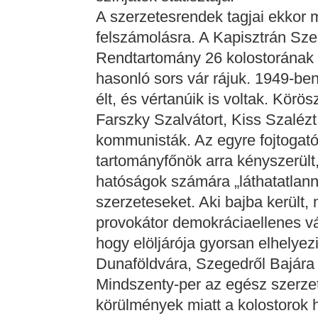
A szerzetesrendek tagjai ekkor m
felszámolásra. A Kapisztrán Sz
Rendtartomány 26 kolostorának m
hasonló sors vár rájuk. 1949-be
élt, és vértanúik is voltak. Körö
Farszky Szalvátort, Kiss Szaléz
kommunisták. Az egyre fojtogat
tartományfőnök arra kényszerült
hatóságok számára „láthatatlann
szerzeteseket. Aki bajba került, 
provokátor demokráciaellenes vád
hogy elöljárója gyorsan elhelyez
Dunaföldvára, Szegedről Bajára 
Mindszenty-per az egész szerzet
körülmények miatt a kolostorok