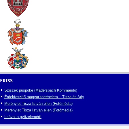
FRISS
Sziszek püspöke (Maderspach Kommandó)
Érdekfeszítő magyar történelem – Tisza és Ady
Merénylet Tisza István ellen (Fotómédia)
Merénylet Tisza István ellen (Fotómédia)
Imával a győzelemért!