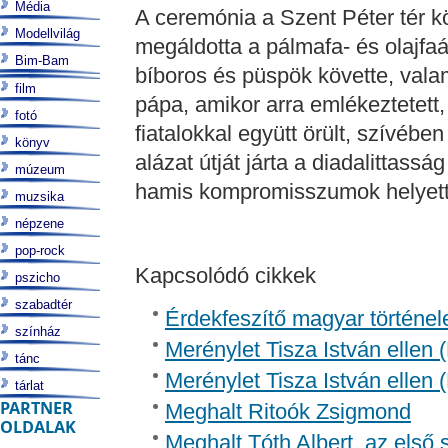
Média
A ceremónia a Szent Péter tér 
Modellvilág
megáldotta a pálmafa- és olajf
Bim-Bam
bíboros és püspök követte, valam
film
pápa, amikor arra emlékeztetett,
fotó
fiatalokkal együtt örült, szívében
könyv
alázat útját járta a diadalittassá
múzeum
hamis kompromisszumok helyett
muzsika
népzene
pop-rock
Kapcsolódó cikkek
pszicho
szabadtér
Érdekfeszítő magyar történel
színház
Merénylet Tisza István ellen 
tánc
Merénylet Tisza István ellen 
tárlat
PARTNER
Meghalt Ritoók Zsigmond
OLDALAK
Meghalt Tóth Albert, az első