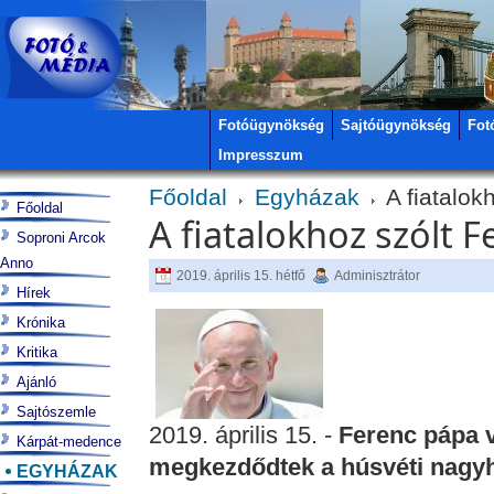
Fotóügynökség
Sajtóügynökség
Fot
Impresszum
Főoldal
Egyházak
A fiatalok
Főoldal
A fiatalokhoz szólt 
Soproni Arcok
Anno
2019. április 15. hétfő
Adminisztrátor
Hírek
Krónika
Kritika
Ajánló
Sajtószemle
2019. április 15. -
Ferenc pápa v
Kárpát-medence
megkezdődtek a húsvéti nagyhé
EGYHÁZAK