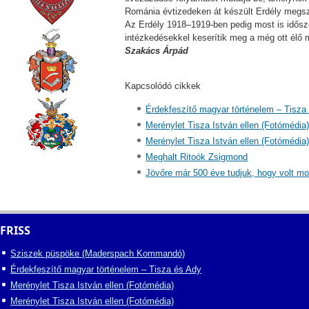
Románia évtizedeken át készült Erdély megszál
Az Erdély 1918–1919-ben pedig most is idősz
intézkedésekkel keserítik meg a még ott élő 
Szakács Árpád
Kapcsolódó cikkek
Érdekfeszítő magyar történelem – Tisza
Merénylet Tisza István ellen (Fotómédia
Merénylet Tisza István ellen (Fotómédia
Meghalt Ritoók Zsigmond
Jövőre már 500 éve tudjuk, hogy volt moh
FRISS
Sziszek püspöke (Maderspach Kommandó)
Érdekfeszítő magyar történelem – Tisza és Ady
Merénylet Tisza István ellen (Fotómédia)
Merénylet Tisza István ellen (Fotómédia)