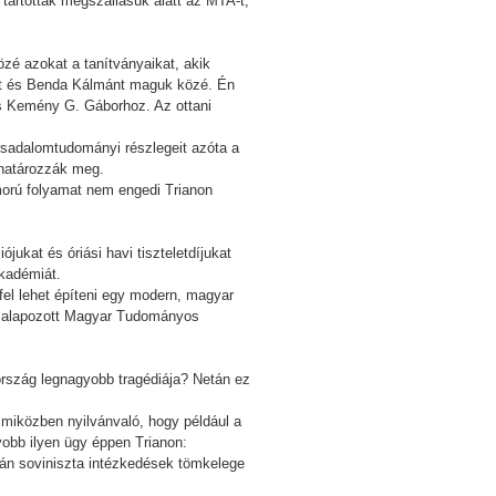
tartották megszállásuk alatt az MTA-t,
é azokat a tanítványaikat, akik
yöt és Benda Kálmánt maguk közé. Én
 s Kemény G. Gáborhoz. Az ottani
rsadalomtudományi részlegeit azóta a
 határozzák meg.
morú folyamat nem engedi Trianon
kat és óriási havi tiszteletdíjukat
Akadémiát.
 fel lehet építeni egy modern, magyar
kra alapozott Magyar Tudományos
z ország legnagyobb tragédiája? Netán ez
 miközben nyilvánvaló, hogy például a
obb ilyen ügy éppen Trianon:
rán soviniszta intézkedések tömkelege