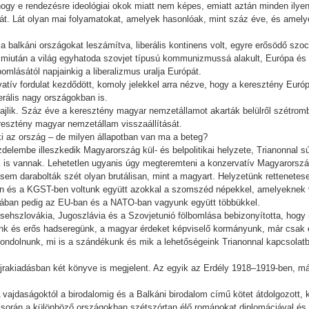
gy e rendezésre ideológiai okok miatt nem képes, emiatt aztán minden ilyen f
át. Lát olyan mai folyamatokat, amelyek hasonlóak, mint száz éve, és ame
a balkáni országokat leszámítva, liberális kontinens volt, egyre erősödő szo
miután a világ egyhatoda szovjet típusú kommunizmussá alakult, Európa és a v
bomlásától napjainkig a liberalizmus uralja Európát.
tív fordulat kezdődött, komoly jelekkel arra nézve, hogy a keresztény Euró
rális nagy országokban is.
zajlik. Száz éve a keresztény magyar nemzetállamot akarták belülről szétrom
resztény magyar nemzetállam visszaállítását.
ki az ország – de milyen állapotban van ma a beteg?
küzdelembe illeszkedik Magyarország kül- és belpolitikai helyzete, Trianonna
k is vannak. Lehetetlen ugyanis úgy megteremteni a konzervatív Magyarország
em darabolták szét olyan brutálisan, mint a magyart. Helyzetünk rettenetes
 és a KGST-ben voltunk együtt azokkal a szomszéd népekkel, amelyeknek v
nában pedig az EU-ban és a NATO-ban vagyunk együtt többükkel.
ehszlovákia, Jugoszlávia és a Szovjetunió fölbomlása bebizonyította, hogy 
nk és erős hadseregünk, a magyar érdeket képviselő kormányunk, már csak eg
gondolnunk, mi is a szándékunk és mik a lehetőségeink Trianonnal kapcsolat
újrakiadásban két könyve is megjelent. Az egyik az Erdély 1918–1919-ben,
daságoktól a birodalomig és a Balkáni birodalom című kötet átdolgozott, kib
során a különböző országokban szétszórtan élő románokat diplomáciával és 