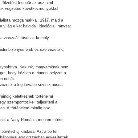
ölvetést lesöpör az asztalról.
lyek végzetes következményekkel
cialista mozgalmakkal. 1917, majd a
ilág e két baloldali ideológiai irányzat
pa visszaállításának komoly
bolni bizonyos erők és szervezeteik;
l súlyosbítva. Nekünk, magyaroknak nem
ot, hogy közben a trianoni helyzet a
en nehéz.
ezetői a legdurvább sovinizmussal
mindig keletkeznek történelmi
y szempontot kell teljesíteni a
ban. A történelem mindig hoz
 másik a Nagy-Románia megteremtése.
ővített új kiadása. Azt a bő fél
háborúval egy országban egyesítették.