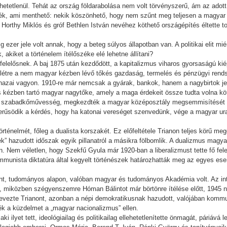
etetlenül. Tehát az ország földarabolása nem volt törvényszerű, ám az adot
tték, ami menthető: nekik köszönhető, hogy nem szűnt meg teljesen a magyar
a Horthy Miklós és gróf Bethlen István nevéhez köthető országépítés éltette t
g ezer jele volt annak, hogy a beteg súlyos állapotban van. A politikai elit mié
akiket a történelem ítélőszéke elé lehetne állítani?
felelősnek. A baj 1875 után kezdődött, a kapitalizmus viharos gyorsaságú ki
t létre a nem magyar kézben lévő tőkés gazdaság, termelés és pénzügyi rendsz
zai vagyon. 1910-re már nemcsak a gyárak, bankok, hanem a nagybirtok jele
s kézben tartó magyar nagytőke, amely a maga érdekeit össze tudta volna k
 a szabadkőművesség, megkezdték a magyar középosztály megsemmisítését 
erűsödik a kérdés, hogy ha katonai vereséget szenvedünk, vége a magyar ura
történelmét, főleg a dualista korszakét. Ez előfeltétele Trianon teljes körű m
k” hazudott időszak egyik pillanatról a másikra fölbomlik. A dualizmus magyar
. Nem véletlen, hogy Szekfű Gyula már 1920-ban a liberalizmust tette fő fel
ommunista diktatúra által kegyelt történészek határozhatták meg az egyes e
nt, tudományos alapon, valóban magyar és tudományos Akadémia volt. Az in
 miközben szégyenszemre Hóman Bálintot már börtönre ítélése előtt, 1945 ny
 nevezte Trianont, azonban a népi demokratikusnak hazudott, valójában kommu
k a küzdelmet a „magyar nacionalizmus” ellen.
ki ilyet tett, ideológiailag és politikailag ellehetetlenítette önmagát, páriává