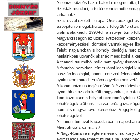
A nemzetközi és hazai baloldal megmutatta, ho
Szokták mondani, a történelem ismétli önmag
járhatnak?
Száz évvel ezelőtt Európa, Oroszországot és 
Szovjetunió megalakulása, s főleg 1945 után, 
uralma alá került. 1990-től, a szovjet tömb föl
Magyarországon az utóbbi évtizedben konzerva
kezdeményezései, döntései vannak egyes libe
Tehát, napjainkban is komoly ideológiai harc 
napjainkban ugyanők akarják meggátolni a ke
A trianoni traumából máig nem gyógyulhatott 
A föntebbi sorokban leírt európai ideológiai 
pusztán ideológiai, hanem nemzeti feladatain
nyakunkon marad. Európa egyetlen nemzetét s
A kommunizmus idején a Varsói Szerződésben
nyomták el az oda került magyarokat; mosta
Természetesen a helyzet nem reménytelen: Cs
lehetőségek előttünk. Ha van erős gazdaságu
normális magyar jövő eléréséhez. Végig kell 
lehetőségeket.
A trianoni témával kapcsolatban a napokban 
Miért aktuális ez ma is?
A Nagy-Románia megteremtése című könyv A vaj
évszázados folyamatot mutatja be, amelynek 