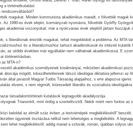
legjobb emberei, Ormos Mária, Berend T. Iván, Ránki György és tanítványaik 
g a történetkutatást.
 rendszerváltásból?
ették magukat. Minden kommunista akadémikus maradt, s fölvették maguk köz
ek. Az 1990-es évek elején, kormányzati nyomásra, fölvették Győrffy Györg
eges akadémiai viszonyokat; már a nyolcvanas évek elejétől jártam hozzájuk
:
k, s liberálisnak érezték magukat, tehát megoldódott a probléma. Az MTA tá
ocializmushoz és a liberalizmushoz tartozó akadémikusok és intézeti kutatók
tkán, az utóbbi években már egyáltalán nem válhatnak akadémikussá. E szo
ai történetírásban.
an az MTA-n?
 vezető akadémikus személyeinek kreálmányai, miközben akadémikusi pozícióju
álorcája mögött, kikezdhetetlennek látszó ideológiai diktatúra jellemzi az 
stván által javasolt Magyar Tudós Társaság alapjaihoz, s erre alapozva igenis
tatás elveire, s nem régmúlt, kiüresedett liberális és szocialista ideológiá
azai társadalomtörténeti kutatások legnagyobb akadályozója.
iszolyognak Trianontól, mint ördög a szenteltvíztől. Nekik miért nem fontos a
tközi baloldal az elmúlt száz évben „a testvérnépek megbékéléséről” beszélt,
dezetlen ügyeinek tisztázása nélkül nem lehetséges a megbékélés. A legnagy
 sem lehet megbékélésről; addig marad a szlovák, román, újabban súlyos uk