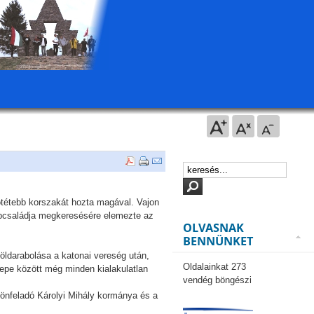
ötétebb korszakát hozta magával. Vajon
apcsaládja megkeresésére elemezte az
OLVASNAK
BENNÜNKET
földarabolása a katonai vereség után,
Oldalainkat 273
epe között még minden kialakulatlan
vendég böngészi
 önfeladó Károlyi Mihály kormánya és a