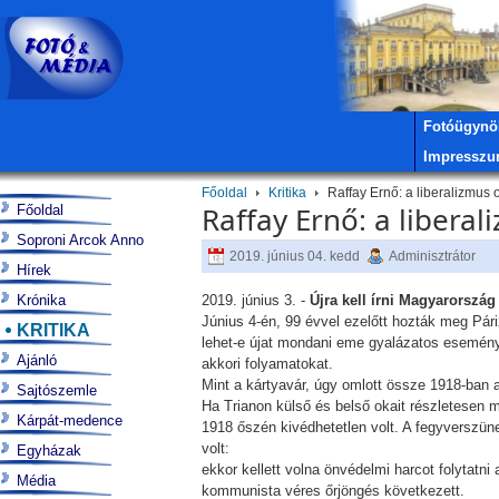
Fotóügynö
Impressz
Főoldal
Kritika
Raffay Ernő: a liberalizmus 
Raffay Ernő: a liberal
Főoldal
Soproni Arcok Anno
2019. június 04. kedd
Adminisztrátor
Hírek
Krónika
2019. június 3. -
Újra kell írni Magyarország 
Június 4-én, 99 évvel ezelőtt hozták meg Pár
KRITIKA
lehet-e újat mondani eme gyalázatos esemény
Ajánló
akkori folyamatokat.
Mint a kártyavár, úgy omlott össze 1918-ban
Sajtószemle
Ha Trianon külső és belső okait részletesen m
Kárpát-medence
1918 őszén kivédhetetlen volt. A fegyverszün
volt:
Egyházak
ekkor kellett volna önvédelmi harcot folytat
Média
kommunista véres őrjöngés következett.