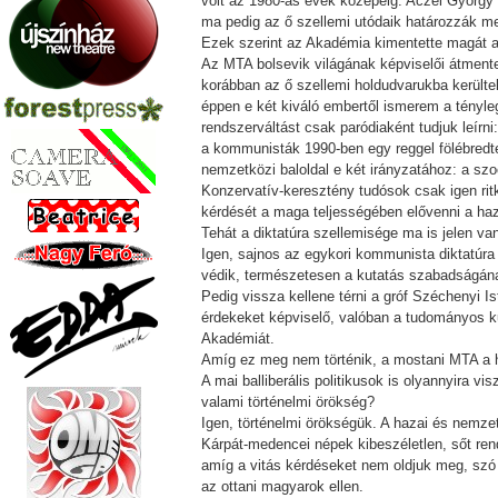
volt az 1980-as évek közepéig. Aczél György 
ma pedig az ő szellemi utódaik határozzák me
Ezek szerint az Akadémia kimentette magát a
Az MTA bolsevik világának képviselői átment
korábban az ő szellemi holdudvarukba került
éppen e két kiváló embertől ismerem a tényl
rendszerváltást csak paródiaként tudjuk leírni
a kommunisták 1990-ben egy reggel fölébredte
nemzetközi baloldal e két irányzatához: a sz
Konzervatív-keresztény tudósok csak igen ri
kérdését a maga teljességében elővenni a haz
Tehát a diktatúra szellemisége ma is jelen v
Igen, sajnos az egykori kommunista diktatúra
védik, természetesen a kutatás szabadságának 
Pedig vissza kellene térni a gróf Széchenyi I
érdekeket képviselő, valóban a tudományos ku
Akadémiát.
Amíg ez meg nem történik, a mostani MTA a h
A mai balliberális politikusok is olyannyira v
valami történelmi örökség?
Igen, történelmi örökségük. A hazai és nemze
Kárpát-medencei népek kibeszéletlen, sőt ren
amíg a vitás kérdéseket nem oldjuk meg, szó
az ottani magyarok ellen.