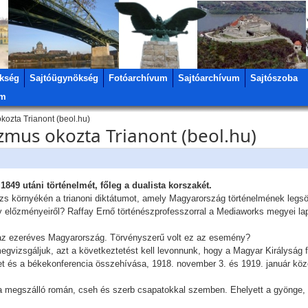
kség
Sajtóügynökség
Fotóarchívum
Sajtóarchívum
Sajtószoba
um
okozta Trianont (beol.hu)
izmus okozta Trianont (beol.hu)
1849 utáni történelmét, főleg a dualista korszakét.
izs környékén a trianoni diktátumot, amely Magyarország történelmének legs
 előzményeiről? Raffay Ernő történészprofesszorral a Mediaworks megyei l
 az ezeréves Magyarország. Törvényszerű volt ez az esemény?
egvizsgáljuk, azt a következtetést kell levonnunk, hogy a Magyar Királyság 
et és a békekonferencia összehívása, 1918. november 3. és 1919. január köz
ni a megszálló román, cseh és szerb csapatokkal szemben. Ehelyett a gyönge,