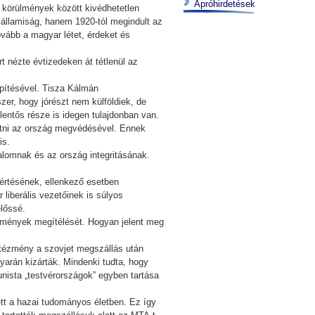
Apróhirdetések
t körülmények között kivédhetetlen
 államiság, hanem 1920-tól megindult az
ovább a magyar létet, érdeket és
rt nézte évtizedeken át tétlenül az
építésével. Tisza Kálmán
er, hogy jórészt nem külföldiek, de
ntős része is idegen tulajdonban van.
ötni az ország megvédésével. Ennek
is.
lomnak és az ország integritásának.
egértésének, ellenkező esetben
 liberális vezetőinek is súlyos
előssé.
semények megítélését. Hogyan jelent meg
tézmény a szovjet megszállás után
arán kizárták. Mindenki tudta, hogy
nista „testvérországok” egyben tartása
 lett a hazai tudományos életben. Ez így