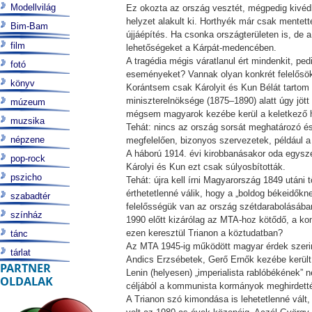
Modellvilág
Ez okozta az ország vesztét, mégpedig kivédh
helyzet alakult ki. Horthyék már csak mente
Bim-Bam
újjáépítés. Ha csonka országterületen is, de 
film
lehetőségeket a Kárpát-medencében.
A tragédia mégis váratlanul ért mindenkit, pedi
fotó
eseményeket? Vannak olyan konkrét felelősök, 
könyv
Korántsem csak Károlyit és Kun Bélát tartom 
miniszterelnöksége (1875–1890) alatt úgy jöt
múzeum
mégsem magyarok kezébe kerül a keletkező ha
muzsika
Tehát: nincs az ország sorsát meghatározó é
népzene
megfelelően, bizonyos szervezetek, például
A háború 1914. évi kirobbanásakor oda egysz
pop-rock
Károlyi és Kun ezt csak súlyosbították.
pszicho
Tehát: újra kell írni Magyarország 1849 utáni 
érthetetlenné válik, hogy a „boldog békeidőkne
szabadtér
felelősségük van az ország szétdarabolásában
színház
1990 előtt kizárólag az MTA-hoz kötődő, a k
ezen keresztül Trianon a köztudatban?
tánc
Az MTA 1945-ig működött magyar érdek szeri
tárlat
Andics Erzsébetek, Gerő Ernők kezébe került,
PARTNER
Lenin (helyesen) „imperialista rablóbékének”
OLDALAK
céljából a kommunista kormányok meghirdetté
A Trianon szó kimondása is lehetetlenné vált, a