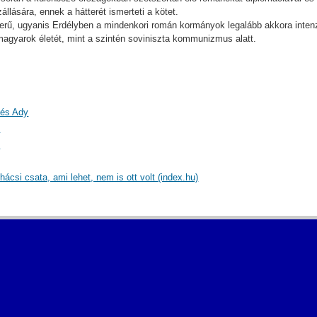
lására, ennek a hátterét ismerteti a kötet.
erű, ugyanis Erdélyben a mindenkori román kormányok legalább akkora intenz
magyarok életét, mint a szintén soviniszta kommunizmus alatt.
 és Ady
)
)
ácsi csata, ami lehet, nem is ott volt (index.hu)