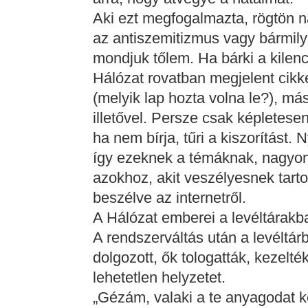
Aki ezt megfogalmazta, rögtön náci
az antiszemitizmus vagy bármily
mondjuk tőlem. Ha bárki a kilen
Hálózat rovatban megjelent cikk
(melyik lap hozta volna le?), más
illetővel. Persze csak képletesen
ha nem bírja, tűri a kiszorítást. 
így ezeknek a témáknak, nagyon k
azokhoz, akit veszélyesnek tartot
beszélve az internetről.
A Hálózat emberei a levéltárakb
A rendszerváltás után a levéltá
dolgozott, ők tologatták, kezelté
lehetetlen helyzetet.
„Gézám, valaki a te anyagodat k