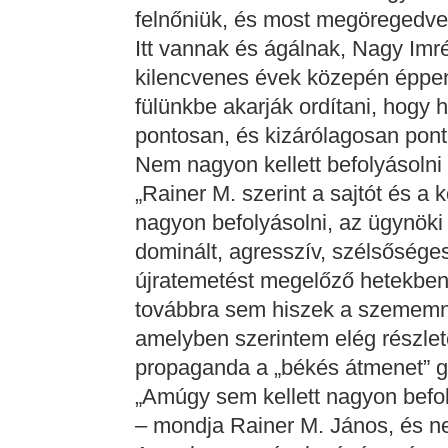
felnőniük, és most megöregedve
Itt vannak és ágálnak, Nagy Imré
kilencvenes évek közepén éppen 
fülünkbe akarják ordítani, hogy 
pontosan, és kizárólagosan pont
Nem nagyon kellett befolyásolni
„Rainer M. szerint a sajtót és a
nagyon befolyásolni, az ügynöki 
dominált, agresszív, szélsőség
újratemetést megelőző hetekben”
továbbra sem hiszek a szememne
amelyben szerintem elég részlete
propaganda a „békés átmenet” g
„Amúgy sem kellett nagyon befol
– mondja Rainer M. János, és n