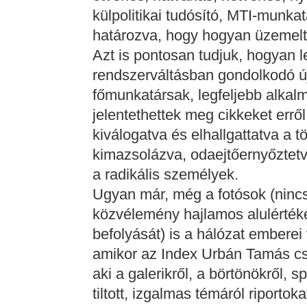
külpolitikai tudósító, MTI-munk
határozva, hogy hogyan üzemelt 
Azt is pontosan tudjuk, hogyan le
rendszerváltásban gondolkodó ú
főmunkatársak, legfeljebb alkalm
jelentethettek meg cikkeket errő
kiválogatva és elhallgattatva a t
kimazsolázva, odaejtőernyőztetv
a radikális személyek.
Ugyan már, még a fotósok (ninc
közvélemény hajlamos alulértéke
befolyását) is a hálózat embere
amikor az Index Urbán Tamás cso
aki a galerikről, a börtönökről, 
tiltott, izgalmas témáról riportok