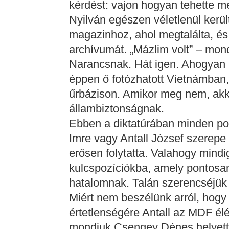
kérdést: vajon hogyan tehette 
Nyilván egészen véletlenül kerül
magazinhoz, ahol megtalálta, és 
archívumát. „Mázlim volt” – mo
Narancsnak. Hát igen. Ahogyan
éppen ő fotózhatott Vietnámban,
űrbázison. Amikor meg nem, akk
állambiztonságnak.
Ebben a diktatúrában minden pon
Imre vagy Antall József szerepe 
erősen folytatta. Valahogy mind
kulcspozíciókba, amely pontosa
hatalomnak. Talán szerencséjük
Miért nem beszélünk arról, hogy
értetlenségére Antall az MDF élér
mondjuk Csengey Dénes helyet