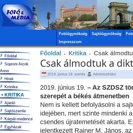
Fotóügynökség
Sajtóügynökség
Fot
Impresszum
Főoldal
Kritika
Csak álmodtuk 
Főoldal
Csak álmodtuk a dikt
Soproni Arcok
Anno
2019. június 19. szerda
Adminisztrátor
Hírek
2019. június 19.
– Az SZDSZ tör
Krónika
KRITIKA
szerepét a békés átmenetben
Ajánló
Nem is kellett befolyásolni a saj
Sajtószemle
idejében, mert szinte mindenki 
Kárpát-medence
csendes újratemetését akarta. Ez
Egyházak
jelentkezett Rainer M. János, a