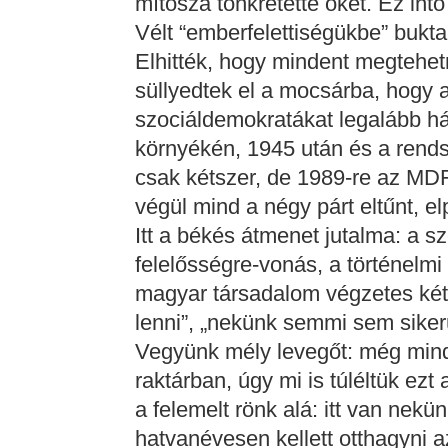
mítosza tönkretette őket. Ez intő 
Vélt “emberfelettiségükbe” bukta
Elhitték, hogy mindent megtehet
süllyedtek el a mocsárba, hogy az
szociáldemokratákat legalább há
környékén, 1945 után és a rends
csak kétszer, de 1989-re az MDF
végül mind a négy párt eltűnt, el
Itt a békés átmenet jutalma: a sz
felelősségre-vonás, a történelmi
magyar társadalom végzetes két 
lenni”, „nekünk semmi sem sikerü
Vegyünk mély levegőt: még min
raktárban, úgy mi is túléltük ezt
a felemelt rönk alá: itt van nekü
hatvanévesen kellett otthagyni az