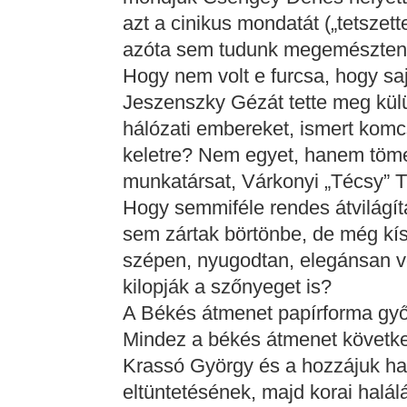
azt a cinikus mondatát („tetszett
azóta sem tudunk megemészten
Hogy nem volt e furcsa, hogy saj
Jeszenszky Gézát tette meg kül
hálózati embereket, ismert komc
keletre? Nem egyet, hanem töme
munkatársat, Várkonyi „Técsy” Ti
Hogy semmiféle rendes átvilágít
sem zártak börtönbe, de még kís
szépen, nyugodtan, elegánsan v
kilopják a szőnyeget is?
A Békés átmenet papírforma gy
Mindez a békés átmenet követ
Krassó György és a hozzájuk has
eltüntetésének, majd korai halá