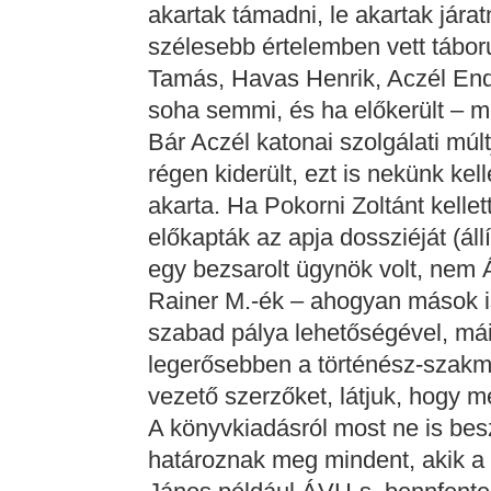
akartak támadni, le akartak járat
szélesebb értelemben vett tábor
Tamás, Havas Henrik, Aczél Endr
soha semmi, és ha előkerült – mi
Bár Aczél katonai szolgálati múlt
régen kiderült, ezt is nekünk ke
akarta. Ha Pokorni Zoltánt kellett
előkapták az apja dossziéját (állí
egy bezsarolt ügynök volt, nem Á
Rainer M.-ék – ahogyan mások is
szabad pálya lehetőségével, má
legerősebben a történész-szakm
vezető szerzőket, látjuk, hogy m
A könyvkiadásról most ne is bes
határoznak meg mindent, akik a 