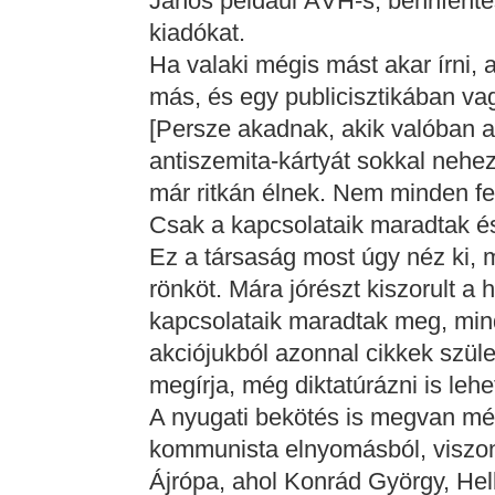
János például ÁVH-s, bennfentes
kiadókat.
Ha valaki mégis mást akar írni, 
más, és egy publicisztikában vag
[Persze akadnak, akik valóban an
antiszemita-kártyát sokkal nehez
már ritkán élnek. Nem minden fe
Csak a kapcsolataik maradtak é
Ez a társaság most úgy néz ki, 
rönköt. Mára jórészt kiszorult a 
kapcsolataik maradtak meg, mi
akciójukból azonnal cikkek szüle
megírja, még diktatúrázni is lehe
A nyugati bekötés is megvan még
kommunista elnyomásból, viszont
Ájrópa, ahol Konrád György, He