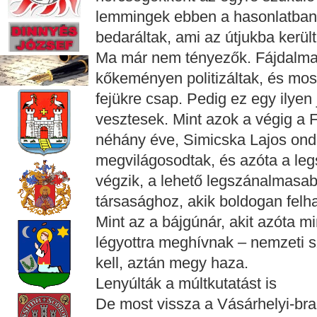
lemmingek ebben a hasonlatban 
bedaráltak, ami az útjukba került
Ma már nem tényezők. Fájdalmas
kőkeményen politizáltak, és mos
fejükre csap. Pedig ez egy ilyen
vesztesek. Mint azok a végig a Fi
néhány éve, Simicska Lajos ondó
megvilágosodtak, és azóta a le
végzik, a lehető legszánalmasab
társasághoz, akik boldogan felha
Mint az a bájgúnár, akit azóta m
légyottra meghívnak – nemzeti sz
kell, aztán megy haza.
Lenyúlták a múltkutatást is
De most vissza a Vásárhelyi-br