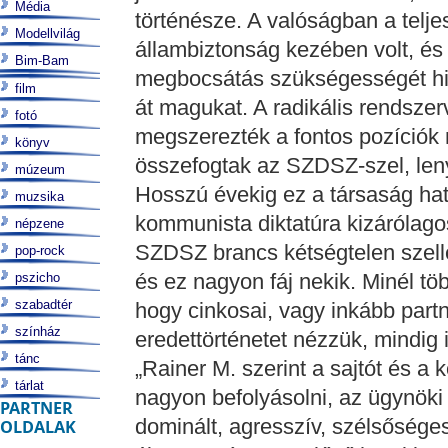
Média
történésze. A valóságban a telj
Modellvilág
állambiztonság kezében volt, és
Bim-Bam
megbocsátás szükségességét hir
film
át magukat. A radikális rendszer
fotó
megszerezték a fontos pozíciók
könyv
összefogtak az SZDSZ-szel, lenyú
múzeum
Hosszú évekig ez a társaság hat
muzsika
kommunista diktatúra kizárólagos
népzene
SZDSZ brancs kétségtelen szell
pop-rock
és ez nagyon fáj nekik. Minél töb
pszicho
szabadtér
hogy cinkosai, vagy inkább partn
színház
eredettörténetet nézzük, mindig i
tánc
„Rainer M. szerint a sajtót és a
tárlat
nagyon befolyásolni, az ügynöki 
PARTNER
dominált, agresszív, szélsőség
OLDALAK