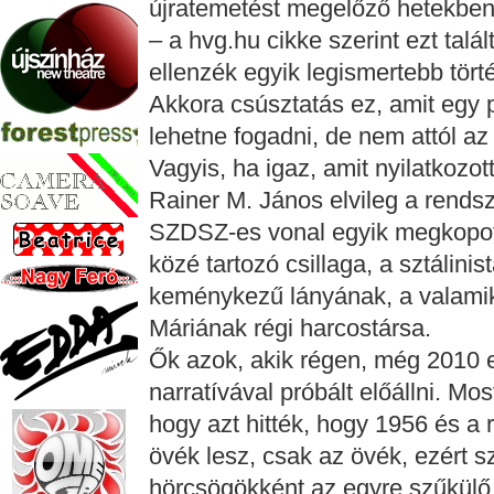
újratemetést megelőző hetekben
– a hvg.hu cikke szerint ezt tal
ellenzék egyik legismertebb tör
Akkora csúsztatás ez, amit egy p
lehetne fogadni, de nem attól az 
Vagyis, ha igaz, amit nyilatkozot
Rainer M. János elvileg a rendsz
SZDSZ-es vonal egyik megkopott
közé tartozó csillaga, a sztálinis
keménykezű lányának, a valamiko
Máriának régi harcostársa.
Ők azok, akik régen, még 2010 el
narratívával próbált előállni. Mo
hogy azt hitték, hogy 1956 és a
övék lesz, csak az övék, ezért 
hörcsögökként az egyre szűkülő