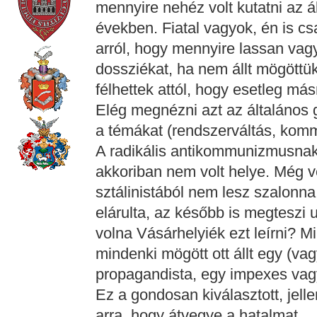
mennyire nehéz volt kutatni az á
években. Fiatal vagyok, én is c
arról, hogy mennyire lassan va
dossziékat, ha nem állt mögöttü
félhettek attól, hogy esetleg más
Elég megnézni azt az általános 
a témákat (rendszerváltás, kommu
A radikális antikommunizmusna
akkoriban nem volt helye. Még v
sztálinistából nem lesz szalonna
elárulta, az később is megteszi
volna Vásárhelyiék ezt leírni? Mi
mindenki mögött ott állt egy (va
propagandista, egy impexes vag
Ez a gondosan kiválasztott, jell
arra, hogy átvegye a hatalmat.