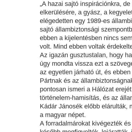
„A hazai sajtó inspirációnkra, de
elkerülésére, a gyász, a kegyelet
elégedetten egy 1989-es állambiz
sajtó állambiztonsági szempontból
ebben a kijelentésben nincs se
volt. Mind ebben voltak érdekelt
Az igazán gusztustalan, hogy h
úgy mondta vissza ezt a szövege
az egyetlen járható út, és ebbe
Pártnak és az állambiztonságnak
pontosan ismeri a Hálózat erejét
történelem-hamisítás, és az áll
Kádár Jánosék előbb elárulták, 
a magyar népet.
A forradalmárokat kivégezték és
később megfigyelték, lejáratták, 