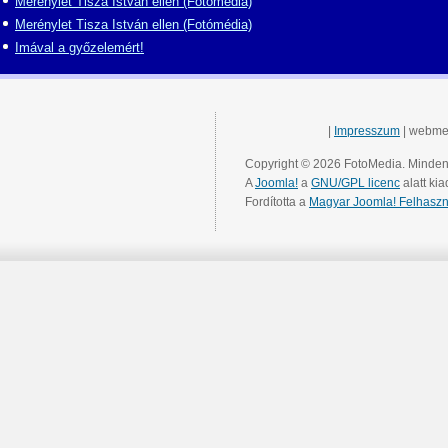
Merénylet Tisza István ellen (Fotómédia)
Merénylet Tisza István ellen (Fotómédia)
Imával a győzelemért!
|
Impresszum
| webme
Copyright © 2026 FotoMedia. Minden 
A
Joomla!
a
GNU/GPL licenc
alatt kia
Fordította a
Magyar Joomla! Felhaszn