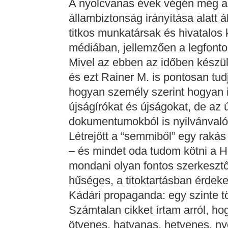
A nyolcvanas évek végén még a t
állambiztonság irányítása alatt ál
titkos munkatársak és hivatalos
médiában, jellemzően a legfont
Mivel az ebben az időben készült 
és ezt Rainer M. is pontosan tud
hogyan személy szerint hogyan i
újságírókat és újságokat, de az 
dokumentumokból is nyilvánvaló,
Létrejött a “semmiből” egy rakás
– és mindet oda tudom kötni a 
mondani olyan fontos szerkeszt
hűséges, a titoktartásban érdekelt
Kádári propaganda: egy szinte 
Számtalan cikket írtam arról, h
ötvenes, hatvanas, hetvenes, n