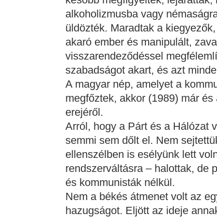
alkoholizmusba vagy némaságra 
üldözték. Maradtak a kiegyezők,
akaró ember és manipulált, zavar
visszarendeződéssel megfélemlí
szabadságot akart, és azt minde
A magyar nép, amelyet a kommun
megfőztek, akkor (1989) már és 
erejéről.
Arról, hogy a Párt és a Hálózat
semmi sem dőlt el. Nem sejtettük
ellenszélben is esélyünk lett vo
rendszerváltásra – halottak, d
és kommunisták nélkül.
Nem a békés átmenet volt az egy
hazugságot. Eljött az ideje anna