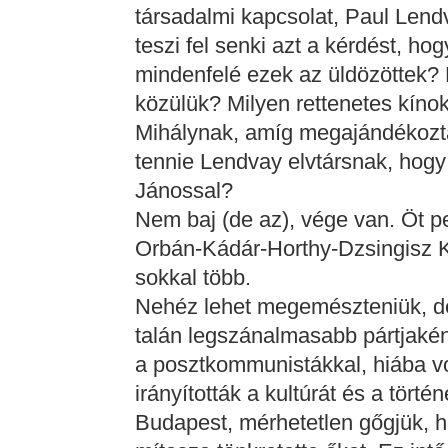
társadalmi kapcsolat, Paul Lendv
teszi fel senki azt a kérdést, h
mindenfelé ezek az üldözöttek? É
közülük? Milyen rettenetes kínoka
Mihálynak, amíg megajándékozták
tennie Lendvay elvtársnak, hog
Jánossal?
Nem baj (de az), vége van. Öt pe
Orbán-Kádár-Horthy-Dzsingisz K
sokkal több.
Nehéz lehet megemészteniük, d
talán legszánalmasabb pártjakén
a posztkommunistákkal, hiába vo
irányították a kultúrát és a tört
Budapest, mérhetetlen gőgjük, 