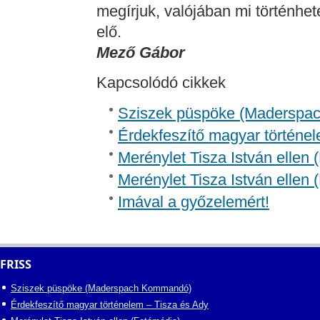
megírjuk, valójában mi történhe
elő.
Mező Gábor
Kapcsolódó cikkek
Sziszek püspöke (Madersp
Érdekfeszítő magyar történel
Merénylet Tisza István ellen 
Merénylet Tisza István ellen 
Imával a győzelemért!
FRISS
Sziszek püspöke (Maderspach Kommandó)
Érdekfeszítő magyar történelem – Tisza és Ady