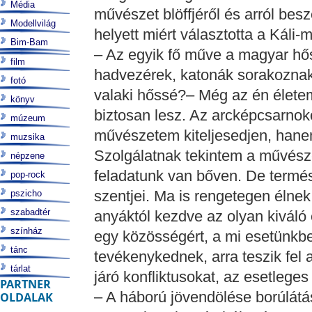
Média
művészet blöffjéről és arról be
Modellvilág
helyett miért választotta a Káli-
Bim-Bam
– Az egyik fő műve a magyar hős
film
hadvezérek, katonák sorakozna
fotó
valaki hőssé?– Még az én élete
könyv
biztosan lesz. Az arcképcsarnok
múzeum
művészetem kiteljesedjen, hanem
muzsika
Szolgálatnak tekintem a művész
népzene
feladatunk van bőven. De termé
pop-rock
szentjei. Ma is rengetegen élne
pszicho
szabadtér
anyáktól kezdve az olyan kiváló
színház
egy közösségért, a mi esetünkb
tánc
tevékenykednek, arra teszik fel a
tárlat
járó konfliktusokat, az esetleges 
PARTNER
– A háború jövendölése borúlátá
OLDALAK