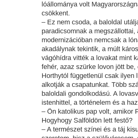
lóállománya volt Magyarországn
csökkent.
– Ez nem csoda, a baloldal utálja
paradicsomnak a megszállottai,
modernizációban nemcsak a lóna
akadálynak tekintik, a múlt kár
vágóhídra vitték a lovakat mint k
fehér, azaz szürke lovon jött be,
Horthytól függetlenül csak ilyen 
alkotják a csapatunkat. Több sz
baloldali gondolkodású. A lovasv
istenhittel, a történelem és a ha
– Ön katolikus pap volt, amikor Pe
Hogyhogy Salföldön lett festő?
– A természet színei és a táj ki