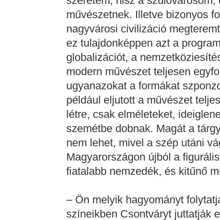
szeretem, hisz a szülővárosom,
művészetnek. Illetve bizonyos f
nagyvárosi civilizáció megterem
ez tulajdonképpen azt a programo
globalizációt, a nemzetköziesítés
modern művészet teljesen egyfo
ugyanazokat a formákat szponzor
például eljutott a művészet telj
létre, csak elméleteket, ideiglen
szemétbe dobnak. Magát a tárgy
nem lehet, mivel a szép utáni v
Magyarországon újból a figuráli
fiatalabb nemzedék, és kitűnő 
– Ön melyik hagyományt folytat
színeikben Csontváryt juttatják