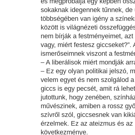
és megpróbálja egy képben össze
sokaknak idegennek tűnnek, de 
többségében van igény a színekr
között is világnézeti összefüggés
nem bírják a festményeimet, azt
vagy, miért festesz giccseket?”.
ismerőseimnek viszont a festmé
– A liberálisok miért mondják ar
– Ez egy olyan politikai jelszó, 
velem egyet és nem szolgálod a 
giccs is egy pecsét, amit rá leh
jutottunk, hogy zenében, színház
művészinek, amiben a rossz győ
szívről szól, giccsesnek van kiki
érzelmek. Ez az ateizmus és az 
következménye.