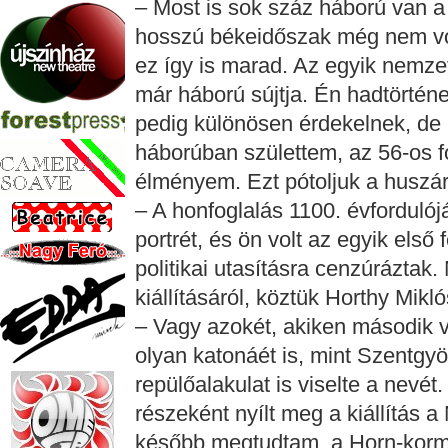
– Most is sok száz háború van a 
hosszú békeidőszak még nem vo
ez így is marad. Az egyik nemze
már háború sújtja. Én hadtörtén
pedig különösen érdekelnek, de 
háborúban születtem, az 56-os f
élményem. Ezt pótoljuk a huszá
– A honfoglalás 1100. évfordulój
portrét, és ön volt az egyik első
politikai utasításra cenzúráztak
kiállításáról, köztük Horthy Mikló
– Vagy azokét, akiken második v
olyan katonáét is, mint Szentgy
repülőalakulat is viselte a nevé
részeként nyílt meg a kiállítás 
később megtudtam, a Horn-kormá