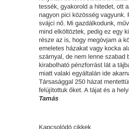
tessék, gyakorold a hitedet, ott 
nagyon pici közösség vagyunk. 
svájci nő. Mi gazdálkodunk, műve
mind elköltöztek, pedig ez egy 
része az is, hogy megóvjam a k
emeletes házakat vagy kocka ala
szárnyal, de nem lenne szabad b
kirabolható pénzforrást lát a tá
miatt valaki egyáltalán ide aka
Társasággal 250 házat mentettü
felújítottuk őket. A tájat és a hel
Tamás
Kapcsolódó cikkek