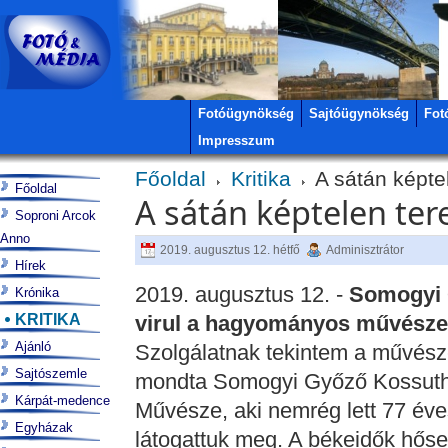
Fotóügynökség
Sajtóügynökség
Fot
Impresszum
Főoldal
Kritika
A sátán képte
Főoldal
A sátán képtelen te
Soproni Arcok
Anno
2019. augusztus 12. hétfő
Adminisztrátor
Hírek
2019. augusztus 12. -
Somogyi G
Krónika
KRITIKA
virul a hagyományos művésze
Ajánló
Szolgálatnak tekintem a művész
Sajtószemle
mondta Somogyi Győző Kossuth-
Kárpát-medence
Művésze, aki nemrég lett 77 éves
Egyházak
látogattuk meg. A békeidők hőse