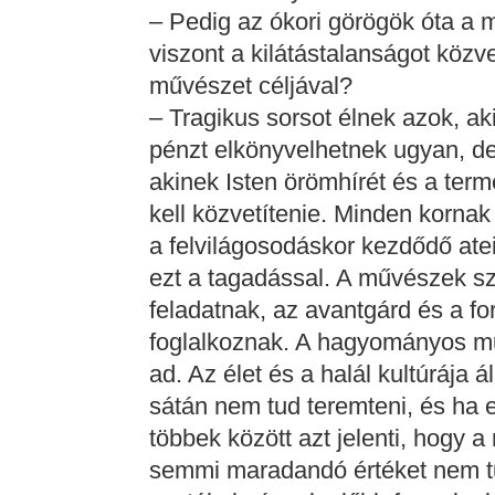
– Pedig az ókori görögök óta a 
viszont a kilátástalanságot közv
művészet céljával?
– Tragikus sorsot élnek azok, aki
pénzt elkönyvelhetnek ugyan, d
akinek Isten örömhírét és a ter
kell közvetítenie. Minden kornak
a felvilágosodáskor kezdődő atei
ezt a tagadással. A művészek sz
feladatnak, az avantgárd és a f
foglalkoznak. A hagyományos műv
ad. Az élet és a halál kultúrája 
sátán nem tud teremteni, és ha ez
többek között azt jelenti, hogy 
semmi maradandó értéket nem tu