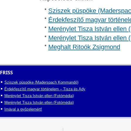
Sziszek püspöke (Madersp
Érdekfeszítő magyar történel
Merénylet Tisza István ellen 
Merénylet Tisza István ellen 
Meghalt Ritoók Zsigmond
FRISS
Sziszek püspöke (Maderspach Kommandó)
Érdekfeszítő magyar történelem – Tisza és Ady
Merénylet Tisza István ellen (Fotómédia)
Merénylet Tisza István ellen (Fotómédia)
Imával a győzelemért!