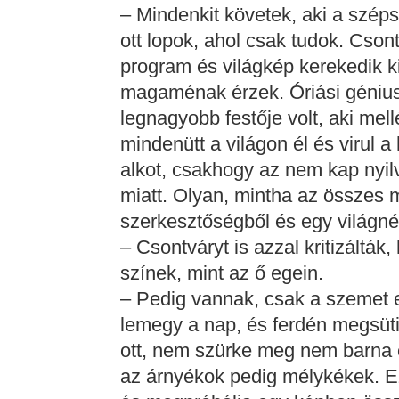
– Mindenkit követek, aki a szép
ott lopok, ahol csak tudok. Cson
program és világkép kerekedik ki
magaménak érzek. Óriási génius
legnagyobb festője volt, aki mell
mindenütt a világon él és virul
alkot, csakhogy az nem kap nyi
miatt. Olyan, mintha az összes 
szerkesztőségből és egy világné
– Csontváryt is azzal kritizáltá
színek, mint az ő egein.
– Pedig vannak, csak a szemet egy
lemegy a nap, és ferdén megsüti
ott, nem szürke meg nem barna 
az árnyékok pedig mélykékek. Ez