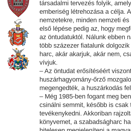
társadalmi tervezés folyik, ame
emberiség létrehozása a célja. 
nemzetekre, minden nemzeti és he
első lépése pedig az, hogy megf
az öntudatuktól. Nálunk ebben n
több százezer fiatalunk dolgozik 
harc, akár akarjuk, akár nem, c
vívjuk.
– Az öntudat erősítéséért viszon
huszárhagyomány-őrző mozgalom 
megengedték, a huszárkodás fel
– Még 1985-ben fogant meg benn
csinálni semmit, később is csak
tevékenykedni. Akkoriban rajzol
könyvemet, a szabadságharc had
hitelesen megjeleníteni a magyar