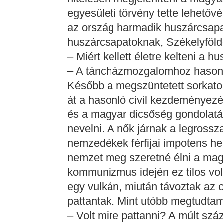
egyesületi törvény tette lehetőv
az ország harmadik huszárcsapa
huszárcsapatoknak, Székelyföld
– Miért kellett életre kelteni a h
– A táncházmozgalomhoz hasonló
Később a megszüntetett sorkato
át a hasonló civil kezdeményez
és a magyar dicsőség gondolatát 
nevelni. A nők járnak a legross
nemzedékek férfijai impotens h
nemzet meg szeretné élni a maga
kommunizmus idején ez tilos volt
egy vulkán, miután távoztak az 
pattantak. Mint utóbb megtudtam
– Volt mire pattanni? A múlt sz