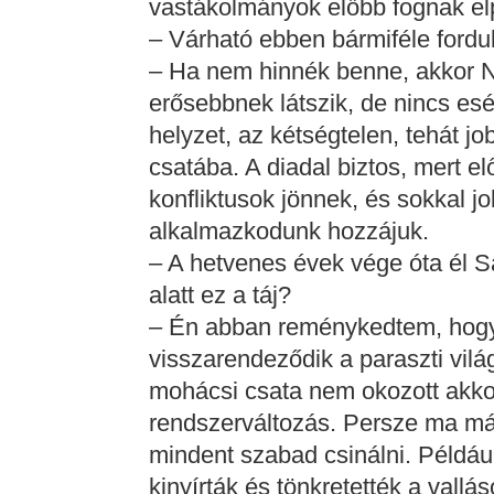
vastákolmányok előbb fognak elpu
– Várható ebben bármiféle fordu
– Ha nem hinnék benne, akkor N
erősebbnek látszik, de nincs esél
helyzet, az kétségtelen, tehát jo
csatába. A diadal biztos, mert el
konfliktusok jönnek, és sokkal jo
alkalmazkodunk hozzájuk.
– A hetvenes évek vége óta él Sa
alatt ez a táj?
– Én abban reménykedtem, hog
visszarendeződik a paraszti vil
mohácsi csata nem okozott akko
rendszerváltozás. Persze ma már
mindent szabad csinálni. Példáu
kinyírták és tönkretették a vall