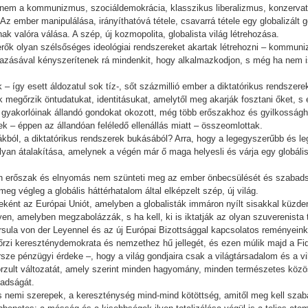
 nem a kommunizmus, szociáldemokrácia, klasszikus liberalizmus, konzervat
Az ember manipulálása, irányíthatóvá tétele, csavarrá tétele egy globalizá
k valóra válása. A szép, új kozmopolita, globalista világ létrehozása.
i erők olyan szélsőséges ideológiai rendszereket akartak létrehozni – kommun
zásával kényszerítenek rá mindenkit, hogy alkalmazkodjon, s még ha nem is 
 – így esett áldozatul sok tíz-, sőt százmillió ember a diktatórikus rendszere
 megőrzik öntudatukat, identitásukat, amelytől meg akarják fosztani őket, s e
 gyakorlóinak állandó gondokat okozott, még több erőszakhoz és gyilkosságh
k – éppen az állandóan feléledő ellenállás miatt – összeomlottak.
példákból, a diktatórikus rendszerek bukásából? Arra, hogy a legegyszerűbb é
an átalakítása, amelynek a végén már ő maga helyesli és várja egy globális 
n erőszak és elnyomás nem szünteti meg az ember önbecsülését és szabad
eg végleg a globális háttérhatalom által elképzelt szép, új világ.
zeként az Európai Uniót, amelyben a globalisták immáron nyílt sisakkal küzde
yen, amelyben megzabolázzák, s ha kell, ki is iktatják az olyan szuverenista
sula von der Leyennel és az új Európai Bizottsággal kapcsolatos reményeink
rzi kereszténydemokrata és nemzethez hű jellegét, és ezen múlik majd a Fid
sze pénzügyi érdeke –, hogy a világ gondjaira csak a világtársadalom és a 
ltorzult változatát, amely szerint minden hagyomány, minden természetes közö
badságát.
 nemi szerepek, a kereszténység mind-mind kötöttség, amitől meg kell szaba