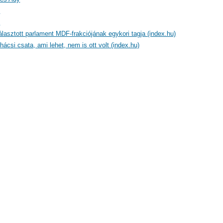
)
)
lasztott parlament MDF-frakciójának egykori tagja (index.hu)
ácsi csata, ami lehet, nem is ott volt (index.hu)