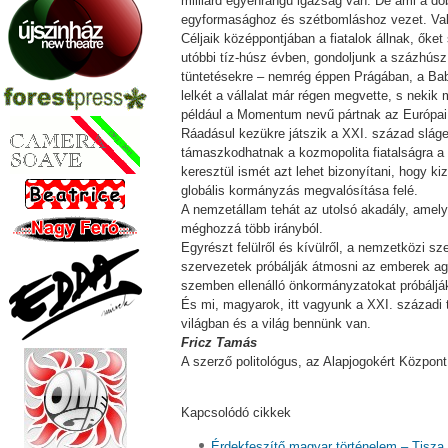
milliárd egyenrangú igazság van. De ami a dö
egyformasághoz és szétbomláshoz vezet. Val
Céljaik középpontjában a fiatalok állnak, őke
utóbbi tíz-húsz évben, gondoljunk a százhúsz
tüntetésekre – nemrég éppen Prágában, a Bab
lelkét a vállalat már régen megvette, s nek
például a Momentum nevű pártnak az Európai Par
Ráadásul kezükre játszik a XXI. század sláger
támaszkodhatnak a kozmopolita fiatalságra a v
keresztül ismét azt lehet bizonyítani, hogy k
globális kormányzás megvalósítása felé.
A nemzetállam tehát az utolsó akadály, amelye
méghozzá több irányból.
Egyrészt felülről és kívülről, a nemzetközi sz
szervezetek próbálják átmosni az emberek agy
szemben ellenálló önkormányzatokat próbáljá
És mi, magyarok, itt vagyunk a XXI. századi 
világban és a világ bennünk van.
Fricz Tamás
A szerző politológus, az Alapjogokért Központ
Kapcsolódó cikkek
Érdekfeszítő magyar történelem – Tisza