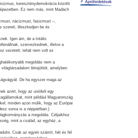
Apróhirdetések
ivizmus, kereszténydemokrácia közötti
lt gépezetben. Ez nem más, mint Madách
izmust, nácizmust, fasizmust –,
szereti, illeszkedjen be és
knek. Igen ám, de a totális
llenállnak, szervezkednek, illetve a
oz vezetett, tehát nem volt ez
s leghatékonyabb megoldás nem a
világtársadalom létrejöttét, amelyben
ságvágyát. De ha egyszer maga az
nek azért, hogy az unióból egy
 tagállamokat, mint például Magyarország
kel; minden azon múlik, hogy az Európai
esz sorsa is a néppártban.)
világkormányzás a megoldás. Céljaikhoz
sség, mint a család, az egyház, a
dulni. Csak az egyén számít, hét és fél