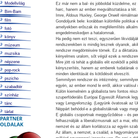
Modellvilág
Ez már nem a bal- és jobboldal küzdelme, ez
harc, hanem az ember megváltoztatása a tét. 
Bim-Bam
Imre, Aldous Huxley, George Orwell rémálmaina
film
Gondoljunk bele: korábban különféle politika
amelyekben erőszak és megfélemlítés alkalma
fotó
engedelmeskedjen a hatalomnak.
könyv
Ha pedig nem ezt teszi, egyszerűen likvidálják
rendszerekben is mindig lesznek olyanok, akik
múzeum
rendszer megdöntésére törnek. Ez a diktatúra
muzsika
kényelmes uralom, sőt végül ezek a rendszere
népzene
Mire jött rá tehát a globális elit ezekből a 
kényszerítés, hanem az emberek tudatának oly
pop-rock
minden identitását és kötődését elveszíti.
pszicho
Semmilyen rendszer és intézmény, semmilye
egyén, az ember mond le erről, akkor valósul m
szabadtér
Külön kiemelném a globalista terv fontos rés
színház
szuperföderális Európai Egyesült Államok leg
vagy Lengyelország. (Legyünk óvatosak az Ur
tánc
Néppárt behódol-e a globalistáknak vagy megő
tárlat
E globális csoportnak meggyőződése – és per
PARTNER
felhasználják a liberalizmusnak azt a mai, e
OLDALAK
nemzet és az állam korlátozza az egyén sza
Az állam, a nemzet, a család, a hagyományos