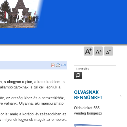
n, s ahogyan a piac, a kereskedelem, a
lampolgároknak is túl kell lépniük a
OLVASNAK
BENNÜNKET
höz, az országukhoz és a nemzetükhöz,
nnyé válnánk. Olyanná, aki manipulálható,
Oldalainkat 565
vendég böngészi
ször is: amíg a korábbi évszázadokban az
hogy milyenek legyenek maguk az emberek.