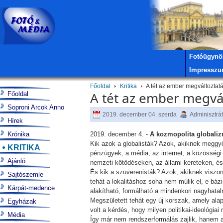
Fotóügynö
Impressz
Főoldal
Kritika
A tét az ember megváltoztat
A tét az ember megvá
Főoldal
Soproni Arcok Anno
2019. december 04. szerda
Adminisztrá
Hírek
Krónika
2019. december 4. -
A kozmopolita globalizm
Kik azok a globalisták? Azok, akiknek meggyő
KRITIKA
pénzügyek, a média, az internet, a közösségi
Ajánló
nemzeti kötődéseken, az állami kereteken, és
És kik a szuverenisták? Azok, akiknek visz
Sajtószemle
tehát a lokalitáshoz soha nem múlik el, e bázi
Kárpát-medence
alakítható, formálható a mindenkori nagyhatal
Megszületett tehát egy új korszak, amely ala
Egyházak
volt a kérdés, hogy milyen politikai-ideológ
Média
Így már nem rendszerformálás zajlik, hanem 