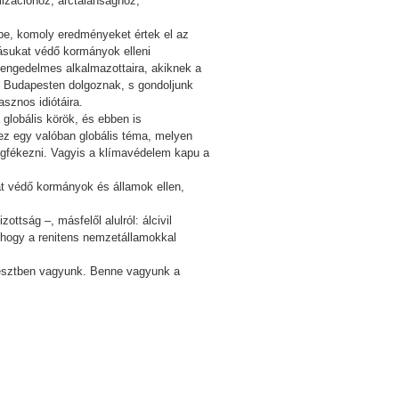
mizációhoz, arctalansághoz,
 be, komoly eredményeket értek el az
ásukat védő kormányok elleni
 engedelmes alkalmazottaira, akiknek a
y Budapesten dolgoznak, s gondoljunk
asznos idiótáira.
 globális körök, és ebben is
 ez egy valóban globális téma, melyen
megfékezni. Vagyis a klímavédelem kapu a
kat védő kormányok és államok ellen,
ottság –, másfelől alulról: álcivil
, hogy a renitens nemzetállamokkal
eresztben vagyunk. Benne vagyunk a