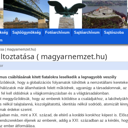
kség
Sajtóügynökség
Fotóarchívum
Sajtóarchívum
Sajtószoba
um
ása ( magyarnemzet.hu)
ltoztatása ( magyarnemzet.hu)
tor
us csábításának kitett fiatalokra leselkedik a legnagyobb veszély
ződésük, hogy a globalizációs folyamatok túlnőttek a nemzetállami kereteke
 hálózatok már államhatárok felett működnek, ugyanúgy a társadalomnak, az ál
 fel kell oldódniuk a világkormányzásban és a világtársadalomban.
ont meggyőződésük, hogy az emberek kötődése a családjukhoz, a lakóhelyük
s nélkül talajtalanná, kiszolgáltatottá, identitás nélkül sodródó, atomizált lé
mak érdekei szerint.
pjaiban más, mint a XX. század, de eltérő a korábbi korokhoz képest is. Elő
iai rendszerekben éljenek az emberek, addig a XXI. században az a kérdés, 
az ember átformálása.