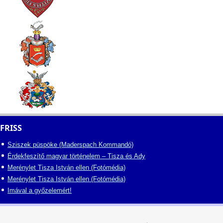
FRISS
Sziszek püspöke (Maderspach Kommandó)
Érdekfeszítő magyar történelem – Tisza és Ady
Merénylet Tisza István ellen (Fotómédia)
Merénylet Tisza István ellen (Fotómédia)
Imával a győzelemért!