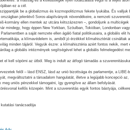
bbenetes: a másság és a kisebbségek ilyen totalizálása végül is a teljes ato
ójában ez a cél.
t szippantják be a globalizmus és kozmopolitizmus fekete lyukába. És valljuk
 országban jelenlévő Soros-alapítványok növendékeire, a nemzeti szuverenit
iš-kormány ellen mentek az utcára kétszázezren –, gondoljunk a multicégek
ik már mindegy, hogy éppen New Yorkban, Szöulban, Tokióban, Londonban vag
lamentben a saját nemzete ellen ágáló fiatal politikusaira, a globális elit h
tematikája, a klímavédelem is, amiből jó érzékkel klímahisztériát csináltak a
ilág minden tájáról. Vegyük észre: a klímahisztéria azért fontos nekik, mert
izárólag a globális intézmények segítségével lehet a globális felmelegedést 
t el kell söpörni az útból. Meg is indult az átfogó támadás a szuverenitásu
ervezetek felől – lásd ENSZ, lásd az unió bizottsága és parlamentje, a LIBE-biz
át, megváltoztatni a társadalom hangulatát, illetve a legújabb koncepció az
k meg uniós pénzekkel támogatni, így gyengítve az állam befolyását.
törésvonal kellős közepén. Mint a szuverenitás egyik fontos bástyája, célk
 kutatási tanácsadója
 és Ady