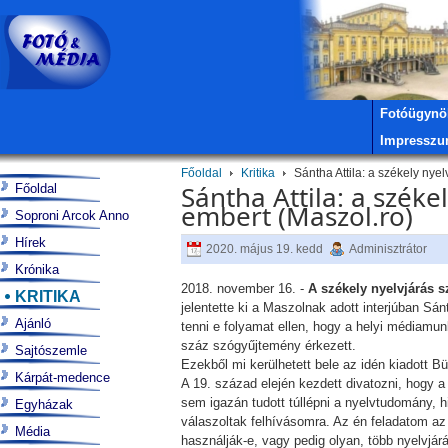
Fotóügynö
Impressz
Főoldal
Kritika
Sántha Attila: a székely nyel
Sántha Attila: a széke
Főoldal
embert (Maszol.ro)
Soproni Arcok Anno
Hírek
2020. május 19. kedd
Adminisztrátor
Krónika
2018. november 16. -
A székely nyelvjárás s
KRITIKA
jelentette ki a Maszolnak adott interjúban Sán
Ajánló
tenni e folyamat ellen, hogy a helyi médiamun
száz szógyűjtemény érkezett.
Sajtószemle
Ezekből mi kerülhetett bele az idén kiadott B
Kárpát-medence
A 19. század elején kezdett divatozni, hogy
sem igazán tudott túllépni a nyelvtudomány, 
Egyházak
válaszoltak felhívásomra. Az én feladatom az 
Média
használják-e, vagy pedig olyan, több nyelvj