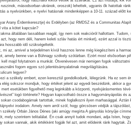
nyelvjárásról, hogy használói kiktől vettek át szavakat. Ez azt mutatja, kik 
n ruszinok, másodsorban ukránok, oroszok) lehettek, ugyanis ők hatottak ránk
hatás a nyelvünkben, e nyelvi hatásnak mindenképpen a 10-11. század előtt kel
r Arany Érdemkeresztje) és Erdélyben (az RMDSZ és a Communitas Alapítvány
l vita a kötet kapcsán?
akma általában lassabban reagál, így nem sok reakcióról hallottam. Tudom, s
azt, hogy nem déli, hanem keleti szláv hatás ért minket), ezért azzal is tis
ra hosszabb idő szükségeltetik.
st, mi az, amivel a terjedelmen kívül hasznos lenne még kiegészíteni a harmad
t, amely benne van a Bühnagy székely szótárban. Ezért most elsősorban pih
t kell majd folytatnom a munkát. Ötvenévesen már nemigen fogok változtatni
használni fogom egyes szó jelentésárnyalatinak megvilágítására.
iculicum legyen?
ejezi a székely embert, ezen keresztül gondolkodunk, lélegzünk. Ha ez sem é
 elég sokszor mondjuk, hogy értéket jelent az egyedi beszédünk, akkor a g
, mert esetükben figyelhető meg leginkább a központi, nyelvjárásmentes tévé
űvészet” logó története? Hogyan kapcsolható össze a hagyományápolás és az
sokan csodabogárnak tartottak, minek foglalkozni ilyen marhasággal. Aztán k
tájnyelvi irodalom. Amely nem arról szól, hogy görcsösen védjük a tájszólás
én székely Orbán János Dénes (aki amúgy megírta A gányolás könyűje címme
gót, mely szerintem telitalálat. Én csak annyit tudok mondani, adja Isten, hog
y sokan vannak, akik értékként fogják fel azt, amit elődeink ránk hagytak. 