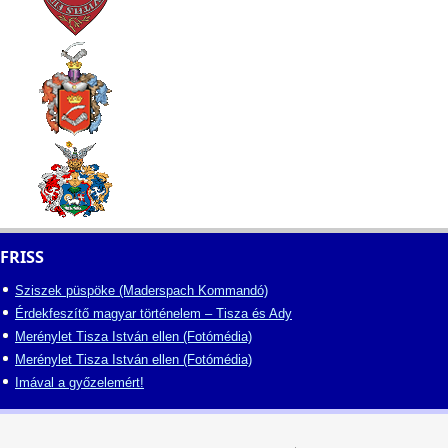
FRISS
Sziszek püspöke (Maderspach Kommandó)
Érdekfeszítő magyar történelem – Tisza és Ady
Merénylet Tisza István ellen (Fotómédia)
Merénylet Tisza István ellen (Fotómédia)
Imával a győzelemért!