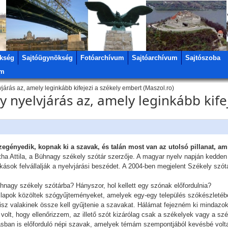
kség
Sajtóügynökség
Fotóarchívum
Sajtóarchívum
Sajtószoba
um
vjárás az, amely leginkább kifejezi a székely embert (Maszol.ro)
ly nyelvjárás az, amely leginkább kife
zegényedik, kopnak ki a szavak, és talán most van az utolsó pillanat, ami
tha Attila, a Bühnagy székely szótár szerzője. A magyar nyelv napján kedden d
kások felvállalják a nyelvjárási beszédet. A 2004-ben megjelent Székely szót
ühnagy székely szótárba? Hányszor, hol kellett egy szónak előfordulnia?
 a lapok közöltek szógyűjteményeket, amelyek egy-egy település szókészleté
hisz valakinek össze kell gyűjtenie a szavakat. Hálámat fejezném ki mindazok
volt, hogy ellenőrizzem, az illető szót kizárólag csak a székelyek vagy a s
árásban is előforduló népi szavak, amelyek témám szempontjából kevésbé vol