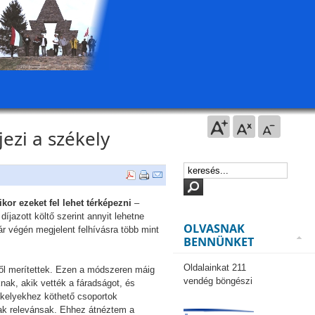
jezi a székely
kor ezeket fel lehet térképezni
–
íjazott költő szerint annyit lehetne
OLVASNAK
ár végén megjelent felhívásra több mint
BENNÜNKET
Oldalainkat 211
ből merítettek. Ezen a módszeren máig
vendég böngészi
nak, akik vették a fáradságot, és
zékelyekhez köthető csoportok
tak relevánsak. Ehhez átnéztem a