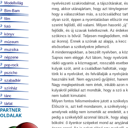
Modellvilág
nyelvészeti szakirodalmat, a tájszótárakat, és
meg, akkor utánajártam, hogy azt ténylegesen
Bim-Bam
hogy a válaszokban más, a szócsaládhoz tarto
film
olyan szót, éppen a nyomtatásban először meg
szerint fejlődő, élő valami. Milyen hasonló „
fotó
fejlődik, és új szavak keletkeznek. Az érdeke
könyv
szókincs is bővül. Teljesen meglepődtem, mik
az ikonra). Ennek a szónak az alapja, a kec
múzeum
elsősorban a székelyekre jellemző.
muzsika
A mindennapokban, a beszélt nyelvben, a köz
népzene
Sajnos nem eléggé. Azt látom, hogy nyelvünk s
rádió ugyanis a közmagyart, rosszabb esetbe
pop-rock
kulyak szót, amit a családban hallottak, vagy 
pszicho
törik ki a nyelvüket, és felvállalják a nyelvj
használni kell. Nem egyszerű gyűjtést, hanem 
szabadtér
Nagy meglepetések nem értek, inkább azon ne
színház
kulyakról például azt mondták, hogy a szó a 
nem tudott kimutatni.
tánc
Milyen fontos felismerésekre jutott a székely
tárlat
Először is, azt kell mondanom, a székelység
PARTNER
amelynek eddig nem ismerték az eredetét, a s
OLDALAK
pedig a székelyből azonnal látszik, hogy alap
bókolni: ő ilyenkor szépeket mond az anyjána