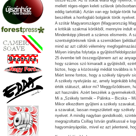
össze ezzel. Az is sokat elárul egy nyelvről, 
mellett réges-régen keleti szlávok (elsősorba
eddig tartották). Aztán van egy bolgár-török 
beszéltek a honfoglaló bolgárok török nyelvet.
A szótár Magyarországon (Magyarország Magya
e kritikák szakmai körökből, mennyire indult e
Mindenképp jólesett a számos elismerés. A sz
szentségtörésnek tűnik a szemükben (például 
mind az azt cáfoló vélemény megfogalmazásá
Milyen irányba folytatja a gyűjtést/feldolgozá
25 évembe telt összegyűjtenem azt az anyago
hogy számos szó kimaradt a gyűjtésből, ezér
biztos, hogy a közösségi médiát továbbra is 
Miért lenne fontos, hogy a székely tájnyelv s
A székely nyelvjárás az, amely leginkább kif
érték státuszt, akkor mi? Meggyőződésem, ha
azt használni. Azért beszélek a gyermekekről
Mi a „Székely termék – Pálinka – Bicska – M
Mikor elkezdtem gyűjteni a székely szavakat, 
a szavakat, lassan megszületett egy székely 
nyelvet. A mindig nagyban gondolkodó, szint
megrajzoltatta Csillag István grafikussal e lo
hagyományápolás, mivel ez azt jelentené, hog