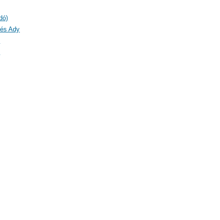
dó)
 és Ady
)
)