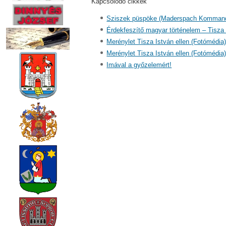
Kapcsolódó cikkek
Sziszek püspöke (Maderspach Komman
Érdekfeszítő magyar történelem – Tisza
Merénylet Tisza István ellen (Fotómédia
Merénylet Tisza István ellen (Fotómédia
Imával a győzelemért!