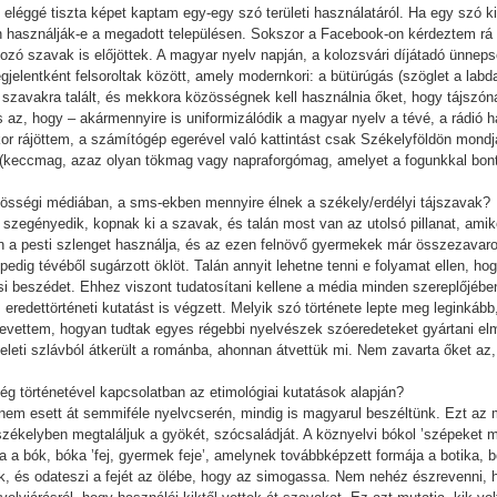
 eléggé tiszta képet kaptam egy-egy szó területi használatáról. Ha egy szó ki
 használják-e a megadott településen. Sokszor a Facebook-on kérdeztem rá a 
zó szavak is előjöttek. A magyar nyelv napján, a kolozsvári díjátadó ünneps
jelentként felsoroltak között, amely modernkori: a bütürúgás (szöglet a labd
új” szavakra talált, és mekkora közösségnek kell használnia őket, hogy tájszó
s az, hogy – akármennyire is uniformizálódik a magyar nyelv a tévé, a rádió 
or rájöttem, a számítógép egerével való kattintást csak Székelyföldön mondj
c (keccmag, azaz olyan tökmag vagy napraforgómag, amelyet a fogunkkal bont
össégi médiában, a sms-ekben mennyire élnek a székely/erdélyi tájszavak?
zegényedik, kopnak ki a szavak, és talán most van az utolsó pillanat, amikor
n a pesti szlenget használja, és az ezen felnövő gyermekek már összezavaro
pedig tévéből sugárzott öklöt. Talán annyit lehetne tenni e folyamat ellen, ho
árási beszédet. Ehhez viszont tudatosítani kellene a média minden szereplőjében
eredettörténeti kutatást is végzett. Melyik szó története lepte meg leginkáb
vettem, hogyan tudtak egyes régebbi nyelvészek szóeredeteket gyártani elm
keleti szlávból átkerült a románba, ahonnan átvettük mi. Nem zavarta őket az
ség történetével kapcsolatban az etimológiai kutatások alapján?
 nem esett át semmiféle nyelvcserén, mindig is magyarul beszéltünk. Ezt az
zékelyben megtaláljuk a gyökét, szócsaládját. A köznyelvi bókol ’szépeket 
ja a bók, bóka ’fej, gyermek feje’, amelynek továbbképzett formája a botika,
k, és odateszi a fejét az ölébe, hogy az simogassa. Nem nehéz észrevenni, 