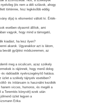
voltak a szomszédai. Nos, a székelyek
 nyelvileg (és nem a déli szlávok, ahogy
lett történnie, hisz legkésőbb eddig
 díja) is elismerést váltott ki. Érték-
ok esetben olyasmit állítok, ami
ztában vagyok, hogy mind a támogató,
ik kiadást, ha lesz ilyen?
enni akarok. Ugyanakkor azt is látom,
 a bevált gyűjtési módszeremen, az
rdemli meg a siculicum, azaz székely
yermekek is rájönnek, hogy menő dolog
- és rádióadók nyelvszegényítő hatása.
 üzlet a székely tájnyelv esetében?
öltő- és írótársaim is használni kezdték
t, hanem vicces, humoros, és megéli a
l a Teremtés könyvét) ezek után
y jólmenő üzlet legyen a
Zsizsmann Erika