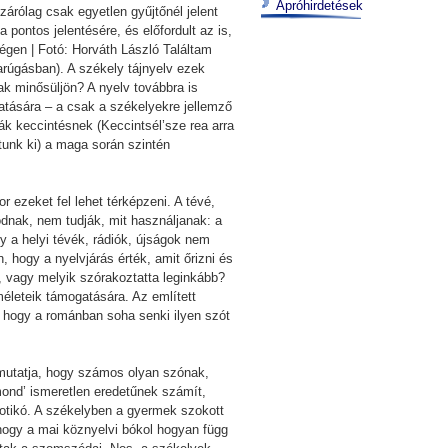
Apróhirdetések
zárólag csak egyetlen gyűjtőnél jelent
pontos jelentésére, és előfordult az is,
égen | Fotó: Horváth László Találtam
arúgásban). A székely tájnyelv ezek
nak minősüljön? A nyelv továbbra is
hatására – a csak a székelyekre jellemző
ák keccintésnek (Keccintsél’sze rea arra
unk ki) a maga során szintén
 ezeket fel lehet térképzeni. A tévé,
dnak, nem tudják, mit használjanak: a
gy a helyi tévék, rádiók, újságok nem
, hogy a nyelvjárás érték, amit őrizni és
b, vagy melyik szórakoztatta leginkább?
életeik támogatására. Az említett
, hogy a románban soha senki ilyen szót
 mutatja, hogy számos olyan szónak,
mond’ ismeretlen eredetűnek számít,
 botikó. A székelyben a gyermek szokott
hogy a mai köznyelvi bókol hogyan függ