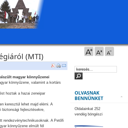
égiáról (MTI)
készült magyar könnyűzenei
magyar könnyűzene, valamint a kortárs
OLVASNAK
ést hoztak a hazai zeneipar
BENNÜNKET
n keresztül lehet majd elérni. A
Oldalainkat 252
biztonsági fejlesztésekre,
vendég böngészi
sett rendezvénytechnikusoknak. A Petőfi
agyar könnyűzene elmúlt fél