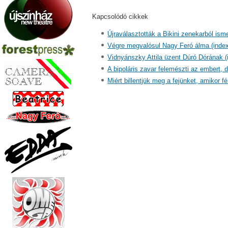
Kapcsolódó cikkek
Újraválasztották a Bikini zenekarból ism
Végre megvalósul Nagy Feró álma (index
Vidnyánszky Attila üzent Dúró Dórának (
A bipoláris zavar felemészti az embert, d
Miért billentjük meg a fejünket, amikor 