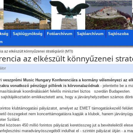
kség
Sajtóügynökség
Fotóarchívum
Sajtóarchívum
Sajtószoba
um
 az elkészült könnyűzenei stratégiáról (MTI)
ncia az elkészült könnyűzenei strat
átor
i veszprémi Music Hungary Konferenciára a kormány véleményezi az el
őszakra vonatkozó pénzügyi pillérek is körvonalazódnak
- jelentette be a 
masításának koordinálásáért felelős miniszteri biztos szerdán Budapesten.
t sajtótájékoztatón emlékeztetett arra, hogy a járványhelyzetben számos dönt
d forintos klubtámogatási pályázatot, amelyet az EMET támogatáskezelő felülete
hető összegeket nem koncerttámogatásra kapják a klubok, hanem járványügyi 
eter Szilárd.
tel közösen 450 millió forintos pályázati keretösszeg jut a bevételeiktől ele
anfejlesztési maradványösszegéből indulhat el - szintén pályázat útján - a m