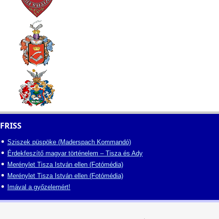
FRISS
Sziszek püspöke (Maderspach Kommandó)
Érdekfeszítő magyar történelem – Tisza és Ady
Merénylet Tisza István ellen (Fotómédia)
Merénylet Tisza István ellen (Fotómédia)
Imával a győzelemért!