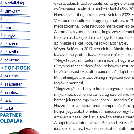
Modellvilág
évszázadának audiovizuális és tárgyi örökségé
gyűjteményt, a virtuális értéktár legkésőbb 202
Bim-Bam
Navracsics Tibor, a Veszprém-Balaton 2023 E
film
Veszprémbe költözése egy folyamat része. "O
megszokottnál jóval nagyobb mértékben építen
fotó
A kormánybiztos utalt arra, hogy Veszprémne
könyv
fesztiválok házigazdája, az egy főre eső dip
színházat és két irodalmi folyóiratot tart el.
múzeum
Weyer Balázs, a 2017-ben alakult Music Hung
muzsika
kialakult helyzet, a hazai zeneipar jövője les
népzene
"Megvitatjuk, mit tudunk tenni azért, hogy a 
túlnyomó részét. Nagyjából bekövetkezett, ami
POP-ROCK
bevételkiesést okozott a pandémia" - fejtette
pszicho
Mint elhangzott, a Szövetség megbízásából a
fogják ismertetni.
szabadtér
"Megvizsgáltuk, hogy a koncertjegyárak jele
színház
milyen hatással lenne az iparág szereplőre, i
hatást jelentene egy ilyen lépés" - mondta Sz
tánc
Hozzáfűzte: az extra forrás kompenzálná az i
tárlat
kelljen jegyárakat emelni. A menedzser úgy l
PARTNER
emellett a hazai kínálat is tovább színesíthet
OLDALAK
A sajtótájékoztatón ott volt Puskás Peti zen
időszakot, a fesztiválfellépéseket érintette,