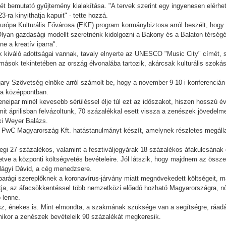
t bemutató gyűjtemény kialakítása. "A tervek szerint egy ingyenesen elérhet
3-ra kinyithatja kapuit" - tette hozzá.
urópa Kulturális Fővárosa (EKF) program kormánybiztosa arról beszélt, hog
lyan gazdasági modellt szeretnénk kidolgozni a Bakony és a Balaton térsé
e a kreatív iparra".
k kiváló adottságai vannak, tavaly elnyerte az UNESCO "Music City" címét,
lomások tekintetében az ország élvonalába tartozik, akárcsak kulturális szok
ary Szövetség elnöke arról számolt be, hogy a november 9-10-i konferencián
z a középpontban.
zeneipar minél kevesebb sérüléssel élje túl ezt az időszakot, hiszen hosszú é
t áprilisban felvázoltunk, 70 százalékkal esett vissza a zenészek jövedelme,
 ki Weyer Balázs.
 PwC Magyarország Kft. hatástanulmányt készít, amelynek részletes megáll
nlegi 27 százalékos, valamint a fesztiváljegyárak 18 százalékos áfakulcsán
lletve a központi költségvetés bevételeire. Jól látszik, hogy majdnem az öss
ilágyi Dávid, a cég menedzsere.
parági szereplőknek a koronavírus-járvány miatt megnövekedett költségeit, m
átja, az áfacsökkentéssel több nemzetközi előadó hozható Magyarországra, n
ő lenne.
ész, énekes is. Mint elmondta, a szakmának szüksége van a segítségre, ráadás
 amikor a zenészek bevételeik 90 százalékát megkeresik.