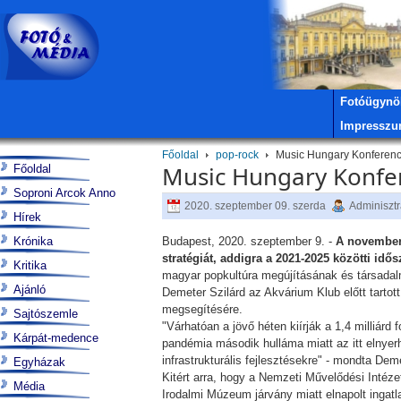
Fotóügynö
Impressz
Főoldal
pop-rock
Music Hungary Konferencia
Music Hungary Konfere
Főoldal
Soproni Arcok Anno
2020. szeptember 09. szerda
Adminisztr
Hírek
Krónika
Budapest, 2020. szeptember 9. -
A november
stratégiát, addigra a 2021-2025 közötti id
Kritika
magyar popkultúra megújításának és társadal
Ajánló
Demeter Szilárd az Akvárium Klub előtt tartot
megsegítésére.
Sajtószemle
"Várhatóan a jövő héten kiírják a 1,4 milliár
Kárpát-medence
pandémia második hulláma miatt az itt elnyer
infrastrukturális fejlesztésekre" - mondta Dem
Egyházak
Kitért arra, hogy a Nemzeti Művelődési Intézet
Média
Irodalmi Múzeum járvány miatt elnapolt ingatl