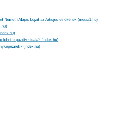
ert Németh Alajos Lojzit az Artisjus elnökének (media1.hu)
.hu)
index.hu)
e lehet-e pozitív oldala? (index.hu)
fényképeznek? (index.hu)