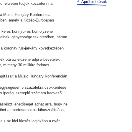
Apróhirdetések
ő felületen tudjuk közzétenni a
y a Music Hungary Konferencia
gében, amely a Közép-Európában
 sikeres könnyű- és komolyzene
ásainak igényessége tekintetében, három
 a koronavírus-járvány következtében
vek óta az élőzene adja a bevételek
 mintegy 30 milliárd forintos
apításait a Music Hungary Konferencián
ak egységesen 5 százalékra csökkentése
zes iparági szereplő számára kedvező
ásrészt lehetőséget adhat arra, hogy ne
őhet a sportcsarnokok kihasználtsága,
ul az idei kiesés leginkább a nyári