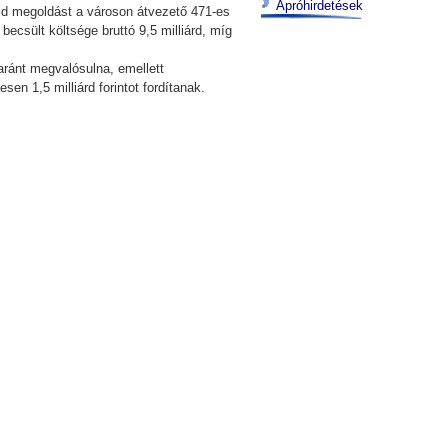
Apróhirdetések
majd megoldást a városon átvezető 471-es
ecsült költsége bruttó 9,5 milliárd, míg
yaránt megvalósulna, emellett
en 1,5 milliárd forintot fordítanak.