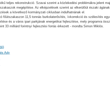
értékű teljes rekonstrukció. Szavai szerint a közlekedési problémákra jelent 
ülőszakaszok megépítése. Az elképzelések szerint az elkerülőút északi ágának b
ítkezések a következő kormányzati ciklusban indulhatnának el.
rtó főútszakaszon 11,5 tonnás burkolaterősítés, ívkorrekció és szélesítés eg
ítése és a város ipari parkjának energetikai fejlesztése, mely programra összes
t 33 milliárd forintnyi fejlesztési forrás érkezett - mondta Simon Miklós.
dó)
 és Ady
)
)