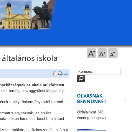
általános iskola
yházközségnek az általa működtetett
desz térségi országgyűlési képviselője
OLVASNAK
BENNÜNKET
ének a helyi önkormányzattól történő
Oldalainkat 340
formátus egyháznak, az épület
vendég böngészi
a erősen leromlott, kisebb felújítást
Múzeum épülete, a közbeszerzési eljárást