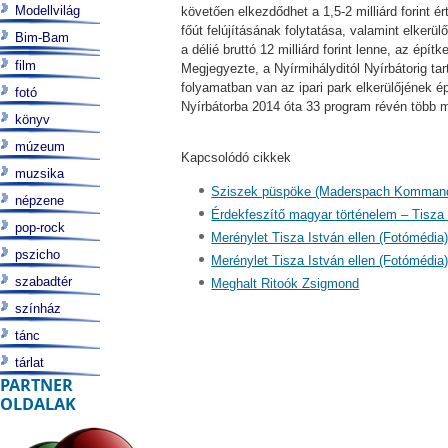
Modellvilág
követően elkezdődhet a 1,5-2 milliárd forint 
főút felújításának folytatása, valamint elker
Bim-Bam
a délié bruttó 12 milliárd forint lenne, az ép
film
Megjegyezte, a Nyírmihályditól Nyírbátorig ta
folyamatban van az ipari park elkerülőjének ép
fotó
Nyírbátorba 2014 óta 33 program révén több min
könyv
múzeum
Kapcsolódó cikkek
muzsika
Sziszek püspöke (Maderspach Komman
népzene
Érdekfeszítő magyar történelem – Tisza
pop-rock
Merénylet Tisza István ellen (Fotómédia
pszicho
Merénylet Tisza István ellen (Fotómédia
szabadtér
Meghalt Ritoók Zsigmond
színház
tánc
tárlat
PARTNER
OLDALAK