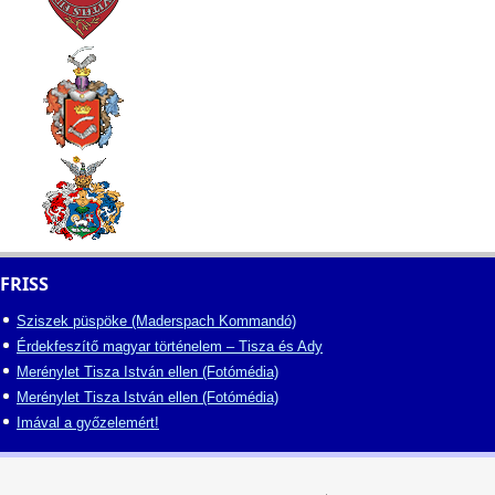
FRISS
Sziszek püspöke (Maderspach Kommandó)
Érdekfeszítő magyar történelem – Tisza és Ady
Merénylet Tisza István ellen (Fotómédia)
Merénylet Tisza István ellen (Fotómédia)
Imával a győzelemért!