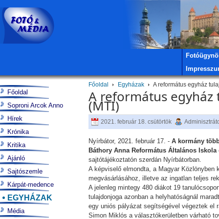
Fotóügynö
Impressz
Főoldal
Egyházak
A református egyház tulaj
A református egyház t
Főoldal
(MTI)
Soproni Arcok Anno
Hírek
2021. február 18. csütörtök
Adminisztrát
Krónika
Nyírbátor, 2021. február 17. -
A kormány több 
Kritika
Báthory Anna Református Általános Iskola 
Ajánló
sajtótájékoztatón szerdán Nyírbátorban.
A képviselő elmondta, a Magyar Közlönyben k
Sajtószemle
megvásárlásához, illetve az ingatlan teljes r
Kárpát-medence
A jelenleg mintegy 480 diákot 19 tanulócsop
EGYHÁZAK
tulajdonjoga azonban a helyhatóságnál maradt.
egy uniós pályázat segítségével végeztek el ra
Média
Simon Miklós a választókerületben várható tov