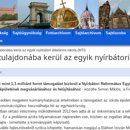
kség
Sajtóügynökség
Fotóarchívum
Sajtóarchívum
Sajtószoba
um
donába kerül az egyik nyírbátori általános iskola (MTI)
ulajdonába kerül az egyik nyírbátori 
or
mint 1,3 milliárd forint támogatást biztosít a Nyírbátori Református Eg
épületének megvásárlásához és felújításához
- közölte Simon Miklós, a Fi
edden megjelent kormányhatározat értelmében a támogatást az iskola épület
ekonstrukciójához használhatja fel az egyházközség.
ortban oktató intézmény működtetését 2012-ben adta át az önkormányzat a re
 Ez a probléma azóta folyamatosan napirenden van, közben az ingatlan állapot
jta - ismertette a kormánypárti képviselő.
ábbi fejlesztésekről szólva kifejtette, hamarosan megújul a Báthori István 