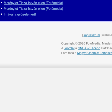
Merénylet Tisza István ellen (Fotómédia)
Merénylet Tisza István ellen (Fotómédia)
Imával a győzelemért!
|
Impresszum
| webme
Copyright © 2026 FotoMedia. Minden 
A
Joomla!
a
GNU/GPL licenc
alatt kia
Fordította a
Magyar Joomla! Felhaszn