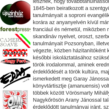
lesznek, hogy továbbtanulhasso
1845-ben beiratkozott a szentgy
tanulmányait a soproni evangélik
korára az anyanyelvén kívül már 
franciául és németül, miközben 
skandináv nyelvet, oroszt, szerb
tanulmányait Pozsonyban, illet
végezte, közben házitanítóként 
későbbi iskoláztatásához szüks
török irodalommal, aminek eredm
érdeklődését a török kultúra, ma
ismerkedett meg Garay Jánossal
könyvtártisztje (amanuensis) vol
többek között Vörösmarty Mihál
Nagykőrösön Arany Jánossal talál
érdeklődött tanulmányai iránt, sz