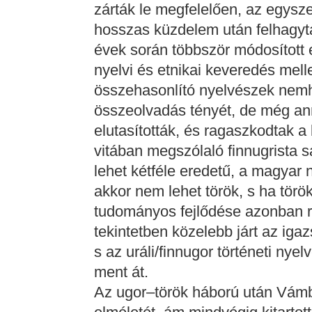
zárták le megfelelően, az egysz
hosszas küzdelem után felhagyta
évek során többször módosított e
nyelvi és etnikai keveredés melle
összehasonlító nyelvészek nemh
összeolvadás tényét, de még ann
elutasították, és ragaszkodtak a
vitában megszólaló finnugrista 
lehet kétféle eredetű, a magyar 
akkor nem lehet török, s ha török
tudományos fejlődése azonban 
tekintetben közelebb járt az igaz
s az uráli/finnugor történeti nye
ment át.
Az ugor–török háború után Vámbé