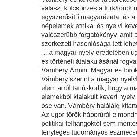
válasz, kölcsönzés a türk/török 
egyszerűsítő magyarázata, és a 
népelemek etnikai és nyelvi ke
valószerűbb forgatókönyv, amit az
szerkezeti hasonlósága tett lehe
„...a magyar nyelv eredetében u
és történeti átalakulásánál fogva
Vámbéry Ármin: Magyar és török
Vámbéry szerint a magyar nyelvb
elem arról tanúskodik, hogy a ma
elemekből kialakult kevert nyel
őse van. Vámbéry haláláig kitarto
Az ugor-török háborúról elmondh
politikai felhangoktól sem ment
tényleges tudományos eszmecse