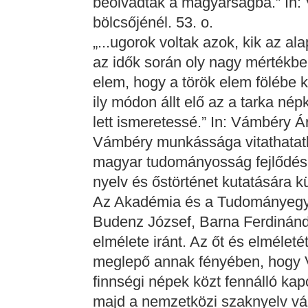
beolvadtak a magyarságba.” In
bölcsőjénél. 53. o.
„...ugorok voltak azok, kik az a
az idők során oly nagy mértékben
elem, hogy a török elem fölébe 
ily módon állt elő az a tarka n
lett ismeretessé.” In: Vámbéry Á
Vámbéry munkássága vitathatatla
magyar tudományosság fejlődésé
nyelv és őstörténet kutatására k
Az Akadémia és a Tudományegyet
Budenz József, Barna Ferdinánd
elmélete iránt. Az őt és elméle
meglepő annak fényében, hogy 
finnségi népek közt fennálló kapc
majd a nemzetközi szaknyelv vál