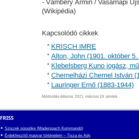
- Vámbéry Ármin / Vasárnapi Uj
(Wikipédia)
Kapcsolódó cikkek
KRISCH IMRE
Alton, John (1901. október 5. 
Klebelsberg Kuno jogász, mű
Chernelházi Chernel István 
Lauringer Ernő (1883-1944)
Módosítás dátuma: 2021. március 19. péntek
FRISS
Sziszek püspöke (Maderspach Kommandó)
Érdekfeszítő magyar történelem – Tisza és Ady