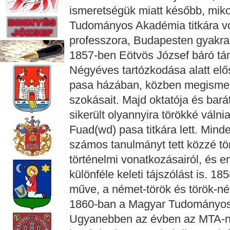
ismeretségük miatt később, mik
Tudományos Akadémia titkára v
professzora, Budapesten gyakran
1857-ben Eötvös József báró tá
Négyéves tartózkodása alatt elő
pasa házában, közben megismerte
szokásait. Majd oktatója és bar
sikerült olyannyira törökké válni
Fuad(wd) pasa titkára lett. Mind
számos tanulmányt tett közzé tö
történelmi vonatkozásairól, és em
különféle keleti tájszólást is. 1
műve, a német-török és török-né
1860-ban a Magyar Tudományos A
Ugyanebben az évben az MTA-nak