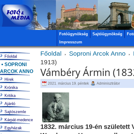
Fotóügynökség
Sajtóügynökség
Fot
Impresszum
Főoldal
Soproni Arcok Anno
Főoldal
1913)
SOPRONI
Vámbéry Ármin (183
ARCOK ANNO
Hírek
2021. március 19. péntek
Adminisztrátor
Krónika
Kritika
Ajánló
Sajtószemle
Kárpát-medence
1832. március 19-én született
Egyházak