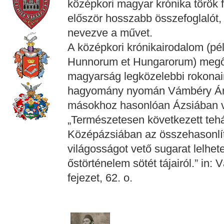
középkori magyar krónika török f
először hosszabb összefoglalót,
nevezve a művet.
A középkori krónikairodalom (p
Hunnorum et Hungarorum) megőr
magyarság legközelebbi rokonain
hagyomány nyomán Vámbéry Ár
másokhoz hasonlóan Ázsiában vél
„Természetesen következett teh
Középázsiában az összehasonlí
világosságot vető sugarat lelhet
őstörténelem sötét tájairól.” in
fejezet, 62. o.