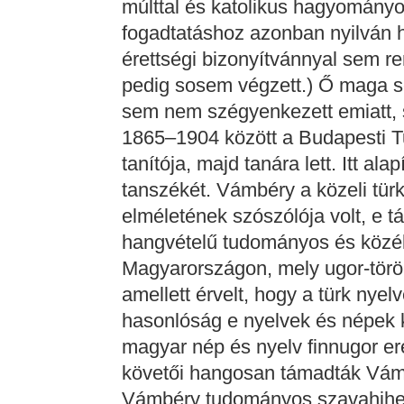
múlttal és katolikus hagyományo
fogadtatáshoz azonban nyilván h
érettségi bizonyítvánnyal sem r
pedig sosem végzett.) Ő maga s
sem nem szégyenkezett emiatt, 
1865–1904 között a Budapesti 
tanítója, majd tanára lett. Itt ala
tanszékét. Vámbéry a közeli tür
elméletének szószólója volt, e t
hangvételű tudományos és közélet
Magyarországon, mely ugor-török
amellett érvelt, hogy a türk ny
hasonlóság e nyelvek és népek k
magyar nép és nyelv finnugor er
követői hangosan támadták Vámb
Vámbéry tudományos szavahihet