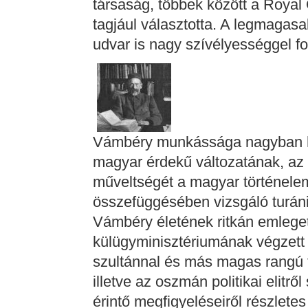
társaság, többek között a Royal G
tagjául választotta. A legmagasab
udvar is nagy szívélyességgel f
Vámbéry munkássága nagyban hoz
magyar érdekű változatának, az Á
műveltségét a magyar történele
összefüggésében vizsgáló turán
Vámbéry életének ritkán emlegete
külügyminisztériumának végzet
szultánnal és más magas rangú tö
illetve az oszmán politikai elitrő
érintő megfigyeléseiről részletes