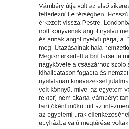
Vámbéry útja volt az első sikeres
felfedezőút e térségben. Hossz
érkezett vissza Pestre. Londonb
írott könyvének angol nyelvű meg
és annak angol nyelvű párja, a „
meg. Utazásainak hála nemzetközi
Megismerkedett a brit társadalmi 
nagykövete a császárhoz szóló a
kihallgatáson fogadta és nemzet
nyelvtanári kinevezéssel jutalm
volt könnyű, mivel az egyetem 
rektor) nem akarta Vámbéryt tan
tanítóként működött az intézmé
az egyetemi urak ellenkezéséne
egyházba való megtérése voltak 