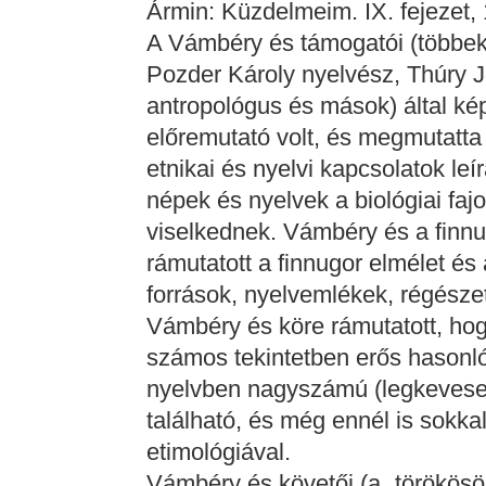
Ármin: Küzdelmeim. IX. fejezet, 
A Vámbéry és támogatói (többek 
Pozder Károly nyelvész, Thúry J
antropológus és mások) által képv
előremutató volt, és megmutatt
etnikai és nyelvi kapcsolatok leí
népek és nyelvek a biológiai faj
viselkednek. Vámbéry és a finnu
rámutatott a finnugor elmélet és 
források, nyelvemlékek, régészeti
Vámbéry és köre rámutatott, hogy
számos tekintetben erős hasonl
nyelvben nagyszámú (legkeveseb
található, és még ennél is sokka
etimológiával.
Vámbéry és követői (a „törökösök