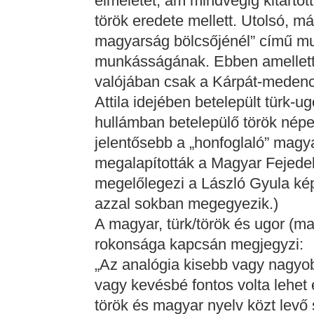
elméletét, ám mindvégig kitartot
török eredete mellett. Utolsó, má
magyarság bölcsőjénél” című m
munkásságának. Ebben amellett
valójában csak a Kárpát-medenc
Attila idejében betelepült türk-
hullámban betelepülő török népe
jelentősebb a „honfoglaló” magya
megalapították a Magyar Fejede
megelőlegezi a László Gyula kép
azzal sokban megegyezik.)
A magyar, türk/török és ugor (ma
rokonsága kapcsán megjegyzi:
„Az analógia kisebb vagy nagyo
vagy kevésbé fontos volta lehet 
török és magyar nyelv közt levő