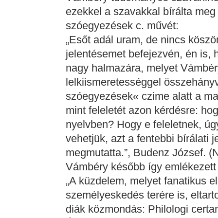
ezekkel a szavakkal bírálta meg
szóegyezések c. művét:
„Esőt adál uram, de nincs kösz
jelentésemet befejezvén, én is, 
nagy halmazára, melyet Vámbér
lelkiismeretességgel összehányv
szóegyezések« czime alatt a ma
mint feleletét azon kérdésre: h
nyelvben? Hogy e feleletnek, úg
vehetjük, azt a fentebbi bírálati
megmutatta.”, Budenz József. (N
Vámbéry később így emlékezett 
„A küzdelem, melyet fanatikus ell
személyeskedés terére is, eltartot
diák közmondás: Philologi certan