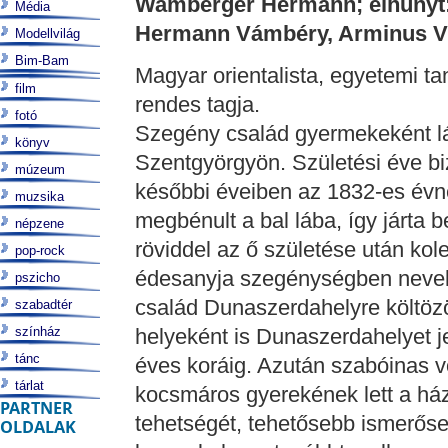
Wamberger Hermann; elhunyt: 
Média
Hermann Vámbéry, Arminus V
Modellvilág
Bim-Bam
Magyar orientalista, egyetemi 
film
rendes tagja.
fotó
Szegény család gyermekeként lá
könyv
Szentgyörgyön. Születési éve b
múzeum
későbbi éveiben az 1832-es évn
muzsika
megbénult a bal lába, így járta 
népzene
röviddel az ő születése után ko
pop-rock
édesanyja szegénységben nevelt
pszicho
család Dunaszerdahelyre költözö
szabadtér
színház
helyeként is Dunaszerdahelyet je
tánc
éves koráig. Azután szabóinas vol
tárlat
kocsmáros gyerekének lett a házi
PARTNER
tehetségét, tehetősebb ismerőse
OLDALAK