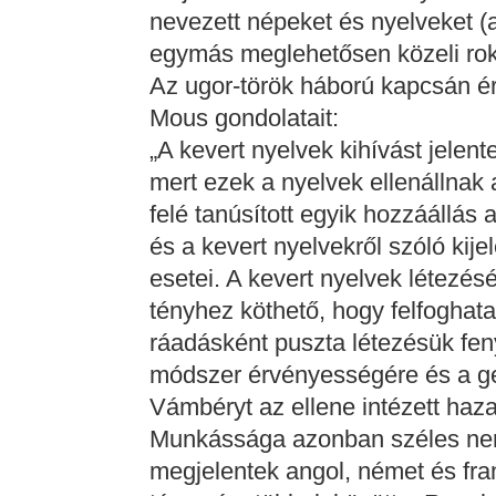
nevezett népeket és nyelveket (a
egymás meglehetősen közeli roko
Az ugor-török háború kapcsán é
Mous gondolatait:
„A kevert nyelvek kihívást jelen
mert ezek a nyelvek ellenállnak
felé tanúsított egyik hozzáállás
és a kevert nyelvekről szóló kij
esetei. A kevert nyelvek létezés
tényhez köthető, hogy felfoghata
ráadásként puszta létezésük feny
módszer érvényességére és a ge
Vámbéryt az ellene intézett haza
Munkássága azonban széles nemz
megjelentek angol, német és fr