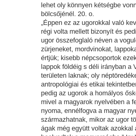
lehet oly könnyen kétségbe von
bölcsőjénél. 20. o.
„Éppen ez az ugorokkal való ke
régi volta mellett bizonyít és pe
ugor összefoglaló néven a vogulo
zürjeneket, mordvinokat, lappoka
értjük; kisebb népcsoportok eze
lappok földéig s déli irányban a 
területen laknak; oly néptöredé
antropológiai és etikai tekintetb
pedig az ugorok a homályos ősk
mivel a magyarok nyelvében a f
nyoma, ennélfogva a magyar nye
származhatnak, mikor az ugor t
ágak még együtt voltak azokkal