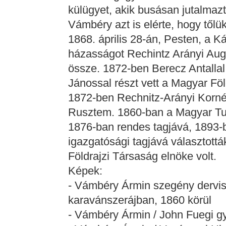
külügyet, akik busásan jutalmazt
Vámbéry azt is elérte, hogy tőlü
1868. április 28-án, Pesten, a K
házasságot Rechintz Arányi Augu
össze. 1872-ben Berecz Antallal
Jánossal részt vett a Magyar Fö
1872-ben Rechnitz-Arányi Kornél
Rusztem. 1860-ban a Magyar Tu
1876-ban rendes tagjává, 1893-ba
igazgatósági tagjává választott
Földrajzi Társaság elnöke volt.
Képek:
- Vámbéry Ármin szegény dervisn
karavánszerájban, 1860 körül
- Vámbéry Ármin / John Fuegi g