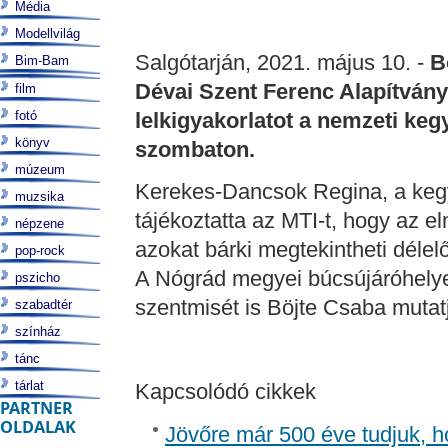
Média
Modellvilág
Salgótarján, 2021. május 10. -
B
Bim-Bam
Dévai Szent Ferenc Alapítvány 
film
fotó
lelkigyakorlatot a nemzeti ke
könyv
szombaton.
múzeum
Kerekes-Dancsok Regina, a kegyh
muzsika
tájékoztatta az MTI-t, hogy az e
népzene
azokat bárki megtekintheti délelőt
pop-rock
A Nógrád megyei búcsújáróhelye
pszicho
szentmisét is Böjte Csaba mutat
szabadtér
színház
tánc
tárlat
Kapcsolódó cikkek
PARTNER
OLDALAK
Jövőre már 500 éve tudjuk, h