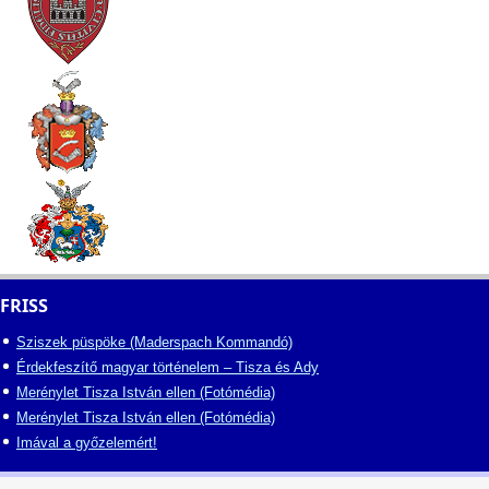
FRISS
Sziszek püspöke (Maderspach Kommandó)
Érdekfeszítő magyar történelem – Tisza és Ady
Merénylet Tisza István ellen (Fotómédia)
Merénylet Tisza István ellen (Fotómédia)
Imával a győzelemért!