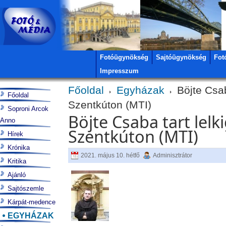
Fotóügynökség
Sajtóügynökség
Fot
Impresszum
Főoldal
Egyházak
Böjte Csab
Főoldal
Szentkúton (MTI)
Soproni Arcok
Böjte Csaba tart lel
Anno
Szentkúton (MTI)
Hírek
Krónika
2021. május 10. hétfő
Adminisztrátor
Kritika
Ajánló
Sajtószemle
Kárpát-medence
EGYHÁZAK