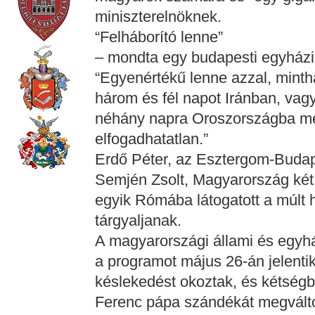
miniszterelnöknek.
“Felháborító lenne”
– mondta egy budapesti egyházi 
“Egyenértékű lenne azzal, mintha
három és fél napot Iránban, vag
néhány napra Oroszországba me
elfogadhatatlan.”
Erdő Péter, az Esztergom-Buda
Semjén Zsolt, Magyarország két 
egyik Rómába látogatott a múlt h
tárgyaljanak.
A magyarországi állami és egyhá
a programot május 26-án jelentik
késlekedést okoztak, és kétségb
Ferenc pápa szándékát megvált