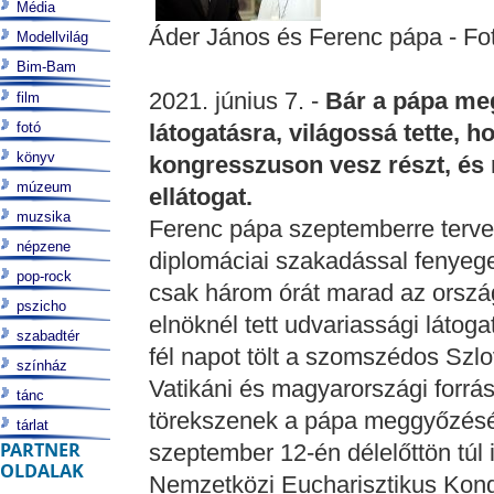
Média
Áder János és Ferenc pápa - Fo
Modellvilág
Bim-Bam
2021. június 7. -
Bár a pápa meg
film
fotó
látogatásra, világossá tette, 
könyv
kongresszuson vesz részt, és 
múzeum
ellátogat.
muzsika
Ferenc pápa szeptemberre terve
népzene
diplomáciai szakadással fenyege
pop-rock
csak három órát marad az orszá
pszicho
elnöknél tett udvariassági látog
szabadtér
fél napot tölt a szomszédos Szl
színház
Vatikáni és magyarországi forrás
tánc
törekszenek a pápa meggyőzés
tárlat
PARTNER
szeptember 12-én délelőttön túl 
OLDALAK
Nemzetközi Eucharisztikus Kongr