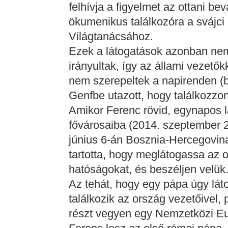
felhívja a figyelmet az ottani be
ökumenikus találkozóra a svájci
Világtanácsához.
Ezek a látogatások azonban nem
irányultak, így az állami vezetők
nem szerepeltek a napirenden (b
Genfbe utazott, hogy találkozzon
Amikor Ferenc rövid, egynapos l
fővárosaiba (2014. szeptember 2
június 6-án Bosznia-Hercegovin
tartotta, hogy meglátogassa az or
hatóságokat, és beszéljen velük
Az tehát, hogy egy pápa úgy lá
találkozik az ország vezetőivel, 
részt vegyen egy Nemzetközi Eu