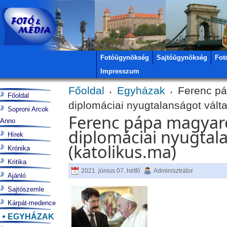
Fotóügynökség
Sajtóügynökség
Fot
Impresszum
Főoldal
Egyházak
Ferenc páp
Főoldal
diplomáciai nyugtalanságot válta
Soproni Arcok
Ferenc pápa magyaro
Anno
diplomáciai nyugtala
Hírek
(katolikus.ma)
Krónika
Kritika
2021. június 07. hétfő
Adminisztrátor
Ajánló
Sajtószemle
Kárpát-medence
EGYHÁZAK