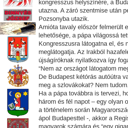
kongresszus helyszínére, a Bud
utazna. A záró szentmise után p
Pozsonyba utazik.
Amióta tavaly először felmerült
lehetősége, a pápa világossá tet
Kongresszusra látogatna el, és 
meglátogatja. Az Irakból hazafel
újságíróknak nyilatkozva így fog
“Nem az országot látogatom me
De Budapest kétórás autóútra va
meg a szlovákokat? Nem tudom.
Ha a pápa továbbra is tervezi, h
három és fél napot – egy olyan
a történelem során Magyarorszá
ápol Budapesttel -, akkor a Regis
magyarok számára és “egy gigan