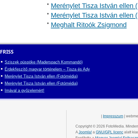
Merénylet Tisza István ellen 
Merénylet Tisza István ellen 
Meghalt Ritoók Zsigmond
FRISS
Sziszek püspöke (Maderspach Kommandó)
Érdekfeszítő magyar történelem – Tisza és Ady
Merénylet Tisza István ellen (Fotómédia)
Merénylet Tisza István ellen (Fotómédia)
Imával a győzelemért!
|
Impresszum
| webme
Copyright © 2026 FotoMedia. Minden 
A
Joomla!
a
GNU/GPL licenc
alatt kia
Fordította a
Magyar Joomla! Felhaszn