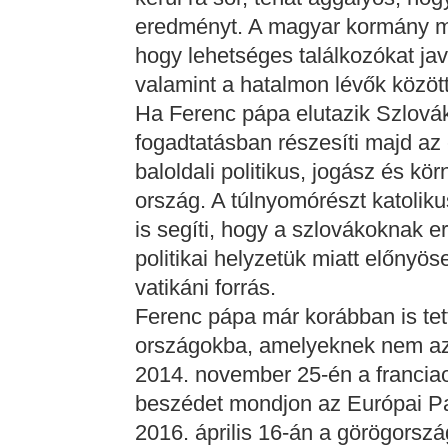
eredményt. A magyar kormány me
hogy lehetséges találkozókat jav
valamint a hatalmon lévők között
Ha Ferenc pápa elutazik Szlová
fogadtatásban részesíti majd az
baloldali politikus, jogász és kör
ország. A túlnyomórészt katoliku
is segíti, hogy a szlovákoknak e
politikai helyzetük miatt előny
vatikáni forrás.
Ferenc pápa már korábban is tet
országokba, amelyeknek nem az 
2014. november 25-én a franciao
beszédet mondjon az Európai P
2016. április 16-án a görögorszá