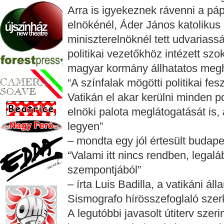
Arra is igyekeznek rávenni a páp
elnökénél, Áder János katolikus
miniszterelnöknél tett udvariassá
politikai vezetőkhöz intézett s
magyar kormány állhatatos megh
“A színfalak mögötti politikai f
Vatikán el akar kerülni minden po
elnöki palota meglátogatását is
legyen”
– mondta egy jól értesült budape
“Valami itt nincs rendben, legalá
szempontjából”
– írta Luis Badilla, a vatikáni áll
Sismografo hírösszefoglaló szer
A legutóbbi javasolt útiterv szer