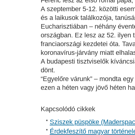
Ferenc lesz az első római pápa, 
A szeptember 5-12. közötti esem
és a laikusok találkozója, tanúsá
Eucharisztiában – néhány évente
országban. Ez lesz az 52. ilyen 
franciaországi kezdetei óta. Tava
koronavírus-járvány miatt elhalas
A budapesti tisztviselők kíváncs
dönt.
“Egyelőre várunk” – mondta egy 
ezen a héten vagy jövő héten hal
Kapcsolódó cikkek
Sziszek püspöke (Madersp
Érdekfeszítő magyar történel