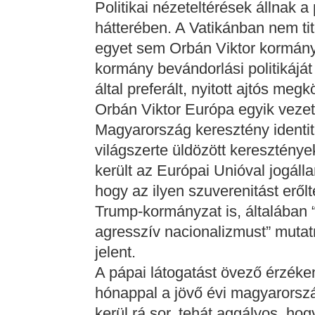
Politikai nézeteltérések állnak a
hátterében. A Vatikánban nem t
egyet sem Orbán Viktor kormán
kormány bevándorlási politikáját 
által preferált, nyitott ajtós megk
Orbán Viktor Európa egyik vezető
Magyarország keresztény identitá
világszerte üldözött keresztén
került az Európai Unióval jogáll
hogy az ilyen szuverenitást eről
Trump-kormányzat is, általában 
agresszív nacionalizmust” mutat
jelent.
A pápai látogatást övező érzék
hónappal a jövő évi magyarorszá
kerül rá sor, tehát aggályos, hog