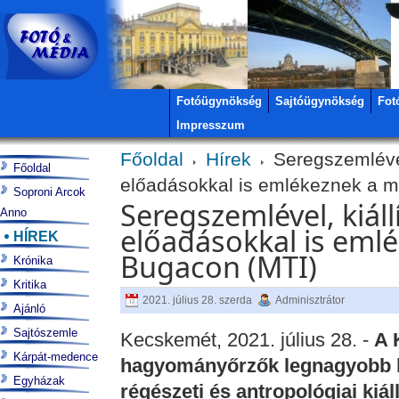
Fotóügynökség
Sajtóügynökség
Fot
Impresszum
Főoldal
Hírek
Seregszemlével
Főoldal
előadásokkal is emlékeznek a 
Soproni Arcok
Seregszemlével, kiál
Anno
előadásokkal is eml
HÍREK
Bugacon (MTI)
Krónika
Kritika
2021. július 28. szerda
Adminisztrátor
Ajánló
Sajtószemle
Kecskemét, 2021. július 28. -
A 
Kárpát-medence
hagyományőrzők legnagyobb lo
Egyházak
régészeti és antropológiai kiá