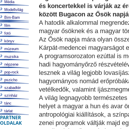
Média
és koncertekkel is várják az é
Modellvilág
között Bugacon az Ősök napj
Bim-Bam
A hatodik alkalommal megrende
film
magyar ősöknek és a magyar tört
fotó
Az Ősök napja mára olyan össze
könyv
Kárpát-medencei magyarságot egy
múzeum
A programsorozaton ezúttal is m
muzsika
hadi hagyományőrző részvételéve
népzene
lesznek a világ legjobb lovasíjás
pop-rock
hagyományos nomád erőpróbákat 
pszicho
szabadtér
vetélkedők, valamint íjászmegmér
színház
A világ legnagyobb természetes 
tánc
helyet a magyar a hun és avar ö
tárlat
antropológiai kiállítások, a szí
PARTNER
zenei programok váltják majd e
OLDALAK