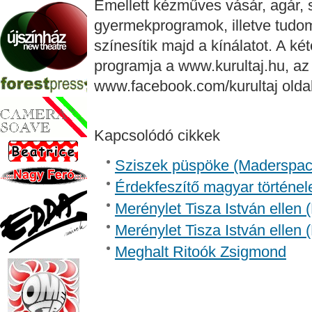
Emellett kézműves vásár, agár,
gyermekprogramok, illetve tudo
színesítik majd a kínálatot. A k
programja a www.kurultaj.hu, a
www.facebook.com/kurultaj olda
Kapcsolódó cikkek
Sziszek püspöke (Madersp
Érdekfeszítő magyar történel
Merénylet Tisza István ellen 
Merénylet Tisza István ellen 
Meghalt Ritoók Zsigmond