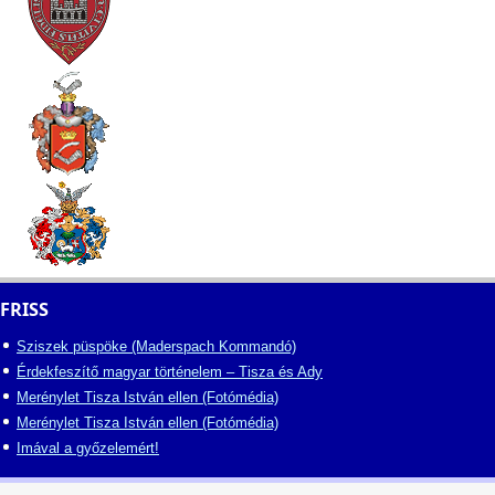
FRISS
Sziszek püspöke (Maderspach Kommandó)
Érdekfeszítő magyar történelem – Tisza és Ady
Merénylet Tisza István ellen (Fotómédia)
Merénylet Tisza István ellen (Fotómédia)
Imával a győzelemért!