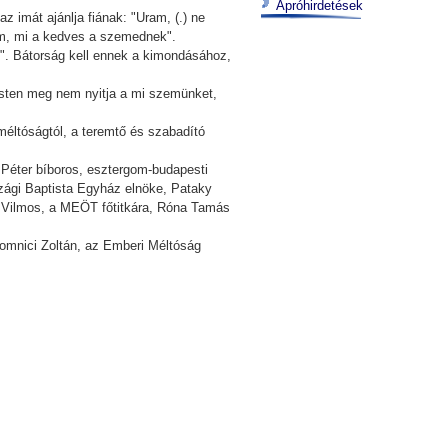
Apróhirdetések
z imát ajánlja fiának: "Uram, (.) ne
em, mi a kedves a szemednek".
k". Bátorság kell ennek a kimondásához,
g Isten meg nem nyitja a mi szemünket,
méltóságtól, a teremtő és szabadító
 Péter bíboros, esztergom-budapesti
zági Baptista Egyház elnöke, Pataky
l Vilmos, a MEÖT főtitkára, Róna Tamás
Lomnici Zoltán, az Emberi Méltóság