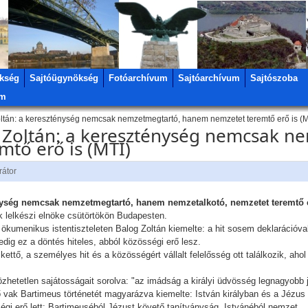
kség
Sajtóügynökség
Fotóarchívum
Sajtóarchívum
Sajtószoba
um
oltán: a kereszténység nemcsak nemzetmegtartó, hanem nemzetet teremtő erő is (M
g Zoltán: a kereszténység nemcsak n
tő erő is (MTI)
rátor
nység nemcsak nemzetmegtartó, hanem nemzetalkotó, nemzetet teremtő 
 lelkészi elnöke csütörtökön Budapesten.
t ökumenikus istentiszteleten Balog Zoltán kiemelte: a hit sosem deklarációv
dig ez a döntés hiteles, abból közösségi erő lesz.
kettő, a személyes hit és a közösségért vállalt felelősség ott találkozik, aho
lözhetetlen sajátosságait sorolva: "az imádság a királyi üdvösség legnagyobb
vak Bartimeus történetét magyarázva kiemelte: István királyban és a Jézus
égi erő lett: Bartimeuséból Jézust követő tanítványság, Istvánéból nemzet.