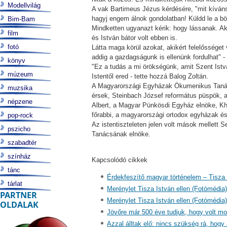
Modellvilág
A vak Bartimeus Jézus kérdésére, "mit kívánsz,
hagyj engem álnok gondolatban! Küldd le a 
Bim-Bam
Mindketten ugyanazt kérik: hogy lássanak. Ak
film
és István bátor volt ebben is.
fotó
Látta maga körül azokat, akikért felelősséget
addig a gazdagságunk is ellenünk fordulhat" -
könyv
"Ez a tudás a mi örökségünk, amit Szent Istv
múzeum
Istentől ered - tette hozzá Balog Zoltán.
A Magyarországi Egyházak Ökumenikus Tanácsa
muzsika
érsek, Steinbach József református püspök,
népzene
Albert, a Magyar Pünkösdi Egyház elnöke, Kh
főrabbi, a magyarországi ortodox egyházak és
pop-rock
Az istentiszteleten jelen volt mások mellett
pszicho
Tanácsának elnöke.
szabadtér
színház
Kapcsolódó cikkek
tánc
Érdekfeszítő magyar történelem – Tisza
tárlat
Merénylet Tisza István ellen (Fotómédia
PARTNER
Merénylet Tisza István ellen (Fotómédia
OLDALAK
Jövőre már 500 éve tudjuk, hogy volt moh
Azzal álltak elő: nincs szükség rá, hogy 