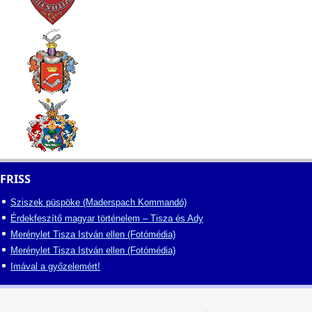
FRISS
Sziszek püspöke (Maderspach Kommandó)
Érdekfeszítő magyar történelem – Tisza és Ady
Merénylet Tisza István ellen (Fotómédia)
Merénylet Tisza István ellen (Fotómédia)
Imával a győzelemért!