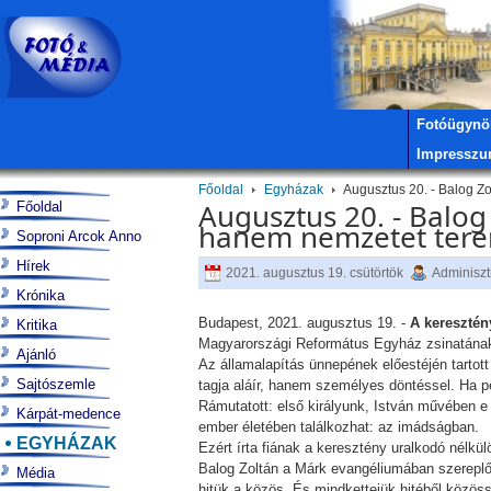
Fotóügynö
Impressz
Főoldal
Egyházak
Augusztus 20. - Balog Z
Augusztus 20. - Balo
Főoldal
hanem nemzetet terem
Soproni Arcok Anno
Hírek
2021. augusztus 19. csütörtök
Adminiszt
Krónika
Budapest, 2021. augusztus 19. -
A kereszté
Kritika
Magyarországi Református Egyház zsinatának
Ajánló
Az államalapítás ünnepének előestéjén tartot
Sajtószemle
tagja aláír, hanem személyes döntéssel. Ha pe
Rámutatott: első királyunk, István művében e 
Kárpát-medence
ember életében találkozhat: az imádságban.
EGYHÁZAK
Ezért írta fiának a keresztény uralkodó nélkü
Balog Zoltán a Márk evangéliumában szereplő 
Média
hitük a közös. És mindkettejük hitéből közöss