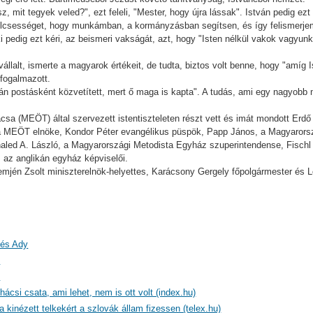
 mit tegyek veled?", ezt feleli, "Mester, hogy újra lássak". István pedig ezt a
bölcsességet, hogy munkámban, a kormányzásban segítsen, és így felismerj
i pedig ezt kéri, az beismeri vakságát, azt, hogy "Isten nélkül vakok vagyun
 vállalt, ismerte a magyarok értékeit, de tudta, biztos volt benne, hogy "amí
 fogalmazott.
án postásként közvetített, mert ő maga is kapta". A tudás, ami egy nagyobb 
 (MEÖT) által szervezett istentiszteleten részt vett és imát mondott Erdő
 a MEÖT elnöke, Kondor Péter evangélikus püspök, Papp János, a Magyarors
aled A. László, a Magyarországi Metodista Egyház szuperintendense, Fisch
 az anglikán egyház képviselői.
 Semjén Zsolt miniszterelnök-helyettes, Karácsony Gergely főpolgármester és 
 és Ady
)
)
ácsi csata, ami lehet, nem is ott volt (index.hu)
a kinézett telkekért a szlovák állam fizessen (telex.hu)