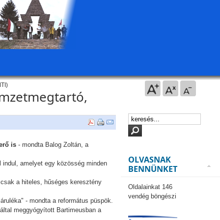
TI)
emzetmegtartó,
erő is
- mondta Balog Zoltán, a
OLVASNAK
al indul, amelyet egy közösség minden
BENNÜNKET
l csak a hiteles, hűséges keresztény
Oldalainkat 146
vendég böngészi
 járuléka" - mondta a református püspök.
 által meggyógyított Bartimeusban a