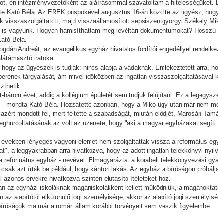
latot, én intézményvezetőként az aláírásommal szavatoltam a hitelességüket.
ezte Kató Béla. Az EREK püspökével augusztus 16-án közölte az ügyész, hogy 
 visszaszolgáltatott, majd visszaállamosított sepsiszentgyörgyi Székely M
k is vagyunk. Hogyan hamisíthattam meg levéltári dokumentumokat? Hosszú ó
Kató Béla.
dán Andreát, az evangélikus egyház hivatalos fordítói engedéllyel rendelkez
alátámasztó iratokat.
hogy az ügyészek is tudják: nincs alapja a vádaknak. Emlékeztetett arra, ho
perének tárgyalását, ám mivel időközben az ingatlan visszaszolgáltatásával ka
zthetik.
-három évet, addig a kollégium épületét sem tudjuk felújítani. Ez a legegysze
 - mondta Kató Béla. Hozzátette azonban, hogy a Mikó-ügy után már nem mon
ért mondott fel, mert féltette a szabadságát, miután elődjét, Marosán Tamás
eghurcoltatásának az volt az üzenete, hogy "aki a magyar egyházakat segíti a
i években lényeges vagyoni elemet nem szolgáltattak vissza a református egy
kat", a leggyakrabban arra hivatkozva, hogy az adott ingatlan telekkönyvi ny
 a református egyház - nevével. Elmagyarázta: a korabeli telekkönyvezési gya
sak azt írták be például, hogy kántori lakás. Az egyház a bíróságon próbálja
l azonos érvekre hivatkozva szintén elutasító ítéleteket hoz.
tán az egyházi iskoláknak magániskolákként kellett működniük, a magánoktat
az alapítótól elkülönülő jogi személyisége, akkor az alapító jogi személyisége
bíróságok ma már a román állam korábbi törvényeit sem veszik figyelembe.