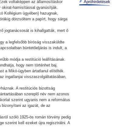
 Ezek voltaképpen az államosításkor
Apróhirdetések
okirat-hamisítással gyanúsítják.
ikó Kollégium ügyében) hazugnak,
rákig dörzsöltem a papírt, hogy sárga
ő jogtanácsosát is kihallgatták, mert ő
gy a legfelsőbb bíróság visszaküldte
pcsolatban büntetőeljárás is indult, a
rűbb módja a restitúció leállításának.
dhatja, hogy nem történhet baj.
t a Mikó-ügyben ártatlanul elítélték.
z ingatlanjai visszaszolgáltatásában,
háznak. A restitúciós bizottság
ilvántartásában szereplő név nem azonos
korlat szerint ugyanis nem a református
 bizonyítani az igazát, de az
ásról szóló 1925-ös román törvény pedig
 szerint kell ezeket újra regisztrálni. A