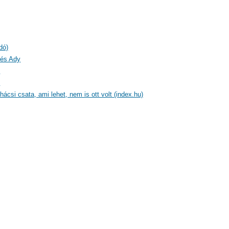
dó)
 és Ady
)
)
ácsi csata, ami lehet, nem is ott volt (index.hu)