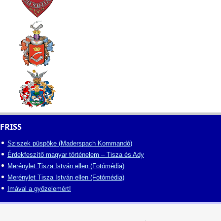
FRISS
Sziszek püspöke (Maderspach Kommandó)
Érdekfeszítő magyar történelem – Tisza és Ady
Merénylet Tisza István ellen (Fotómédia)
Merénylet Tisza István ellen (Fotómédia)
Imával a győzelemért!