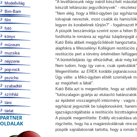
"A levéltárosunk négy iratról készített máso
Modellvilág
készült leltározási jegyzőkönyvek" - részlet
Bim-Bam
"Nem elég, hogy a Mikó-ügyben (az egyháznak
tolvajnak neveztek, most csalók és hamisító
film
legyen és korabelinek tűnjön?" - fogalmazott 
fotó
A püspök beszámolója szerint ezen a héten Bog
könyv
fordította le románra az egyház tulajdonjogát 
Kató Béla abbeli meggyőződését hangoztatta, 
múzeum
alapfokra a Wesselényi Kollégium restitúciós 
muzsika
restitúciós pert a törvény értelmében felfügges
"A büntetőeljárás így elhúzódhat, akár még két
népzene
Nem tudom, hogy így van-e, csak spekulálok"
pop-rock
Megemlítette: az EREK korábbi jogtanácsosa az
Úgy vélte: a Mikó-ügyben elítélt személyek m
pszicho
az megütheti a lábát".
szabadtér
Kató Béla azt is megemlítette, hogy az utóbb
színház
"futószalagon gyártja az elutasító határozato
az épületet visszaigénylő intézmény - vagyis
tánc
egyházat jegyezték be tulajdonosként, hanem c
tárlat
igazságszolgáltatás a restitúciós bizottságéva
PARTNER
A püspök megemlítette: Erdély elcsatolása u
OLDALAK
rögzítette, hogy ha a magániskoláknak nincsen 
püspök sajnálatosnak tartotta, hogy a román 