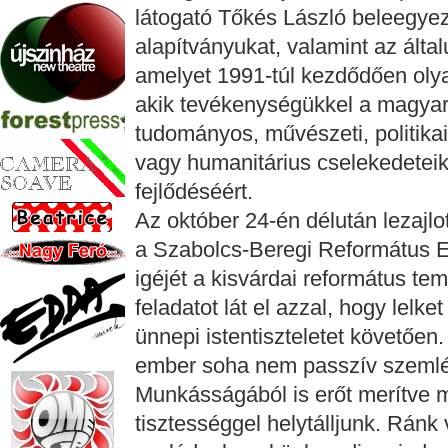
látogató Tőkés László beleegyez
alapítványukat, valamint az által
amelyet 1991-túl kezdődően olya
akik tevékenységükkel a magyars
tudományos, művészeti, politikai
vagy humanitárius cselekedeteik
fejlődéséért.
Az október 24-én délután lezajlo
a Szabolcs-Beregi Református E
igéjét a kisvárdai református t
feladatot lát el azzal, hogy lelke
ünnepi istentiszteletet követően.
ember soha nem passzív szemlél
Munkásságából is erőt merítve 
tisztességgel helytálljunk. Ránk