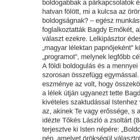
boldogabbak a párkapcsolatok és 
hatvan fölött, mi a kulcsa az ö
boldogságnak? – egész munkáss
foglalkoztatták Bagdy Emőkét, ak
választ ezekre. Lelkipásztor éd
„magyar lélektan papnőjeként” kö
„programot”, melynek legfőbb cél
A földi boldogulás és a mennyei
szorosan összefügg egymással.
eszménye az volt, hogy összekö
a lélek útján ugyanezt tette Bagd
kivételes szaktudással Istenhez
az, akinek Te vagy erőssége, s 
idézte Tőkés László a zsoltárt (
terjesztve ki Isten népére: „Bol
nép, amelyet örökségül választot