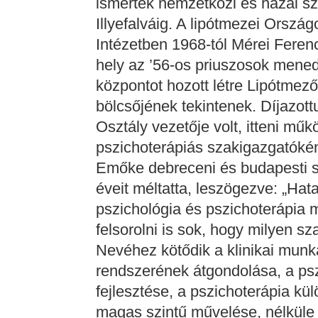
ismertek nemzetközi és hazai szi
Illyefalváig. A lipótmezei Orszá
Intézetben 1968-tól Mérei Ferenc
hely az ’56-os priuszosok mened
központot hozott létre Lipótmezőn
bölcsőjének tekintenek. Díjazottu
Osztály vezetője volt, itteni műk
pszichoterápiás szakigazgatókén
Emőke debreceni és budapesti s
éveit méltatta, leszögezve: „Hat
pszichológia és pszichoterápia
felsorolni is sok, hogy milyen s
Nevéhez kötődik a klinikai mun
rendszerének átgondolása, a ps
fejlesztése, a pszichoterápia kü
magas szintű művelése, nélküle