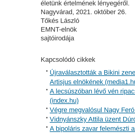
életünk értelmének lényegéről.
Nagyvárad, 2021. október 26.
Tőkés László
EMNT-elnök
sajtóirodája
Kapcsolódó cikkek
Újraválasztották a Bikini zen
Artisjus elnökének (media1.h
A lecsúszóban lévő vén ripac
(index.hu)
Végre megvalósul Nagy Feró 
Vidnyánszky Attila üzent Dúr
A bipoláris zavar felemészti a