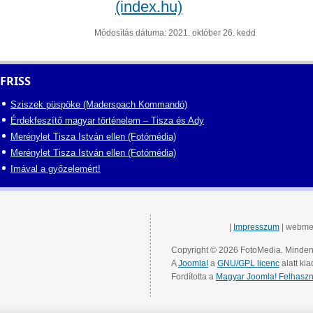
(index.hu)
Módosítás dátuma: 2021. október 26. kedd
FRISS
Sziszek püspöke (Maderspach Kommandó)
Érdekfeszítő magyar történelem – Tisza és Ady
Merénylet Tisza István ellen (Fotómédia)
Merénylet Tisza István ellen (Fotómédia)
Imával a győzelemért!
|
Impresszum
| webme
Copyright © 2026 FotoMedia. Minden 
A
Joomla!
a
GNU/GPL licenc
alatt kia
Fordította a
Magyar Joomla! Felhaszn