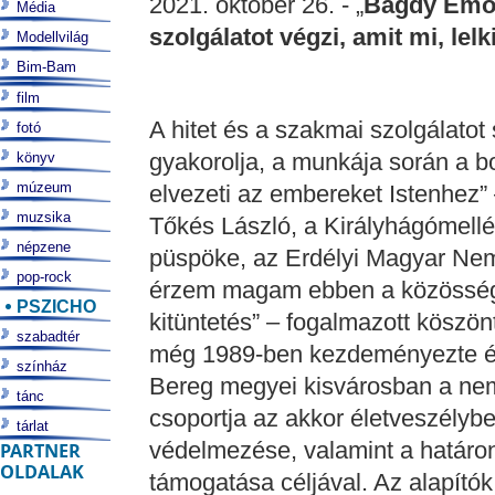
2021. október 26. - „
Bagdy Emők
Média
szolgálatot végzi, amit mi, lel
Modellvilág
Bim-Bam
film
A hitet és a szakmai szolgálato
fotó
gyakorolja, a munkája során a b
könyv
múzeum
elvezeti az embereket Istenhez” 
muzsika
Tőkés László, a Királyhágómellé
népzene
püspöke, az Erdélyi Magyar Nemz
pop-rock
érzem magam ebben a közösség
PSZICHO
kitüntetés” – fogalmazott köszön
szabadtér
még 1989-ben kezdeményezte és
színház
Bereg megyei kisvárosban a nem
tánc
csoportja az akkor életveszélybe
tárlat
védelmezése, valamint a határo
PARTNER
OLDALAK
támogatása céljával. Az alapító