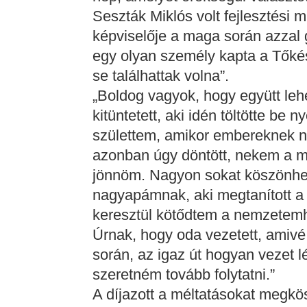
Seszták Miklós volt fejlesztési m
képviselője a maga során azzal g
egy olyan személy kapta a Tőkés
se találhattak volna”.
„Boldog vagyok, hogy együtt l
kitüntetett, aki idén töltötte be
születtem, amikor embereknek ne
azonban úgy döntött, nekem a má
jönnöm. Nagyon sokat köszönhe
nagyapámnak, aki megtanított a
keresztül kötődtem a nemzetem
Úrnak, hogy oda vezetett, amivé
során, az igaz út hogyan vezet lé
szeretném tovább folytatni.”
A díjazott a méltatásokat megkös