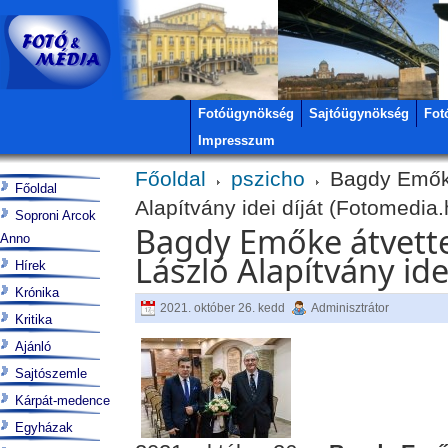
Fotóügynökség
Sajtóügynökség
Fot
Impresszum
Főoldal
pszicho
Bagdy Emőke
Főoldal
Alapítvány idei díját (Fotomedia.
Soproni Arcok
Bagdy Emőke átvette
Anno
László Alapítvány ide
Hírek
Krónika
2021. október 26. kedd
Adminisztrátor
Kritika
Ajánló
Sajtószemle
Kárpát-medence
Egyházak