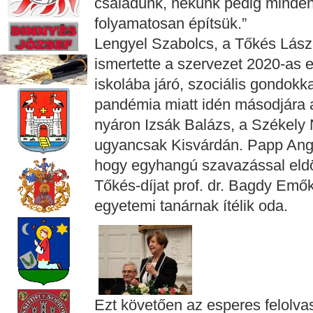
családunk, nekünk pedig mindent
folyamatosan építsük.”
Lengyel Szabolcs, a Tőkés Lász
ismertette a szervezet 2020-as 
iskolába járó, szociális gondokk
pandémia miatt idén másodjára ad
nyáron Izsák Balázs, a Székely 
ugyancsak Kisvárdán. Papp Angél
hogy egyhangú szavazással eldön
Tőkés-díjat prof. dr. Bagdy Emő
egyetemi tanárnak ítélik oda.
Ezt követően az esperes felolvas