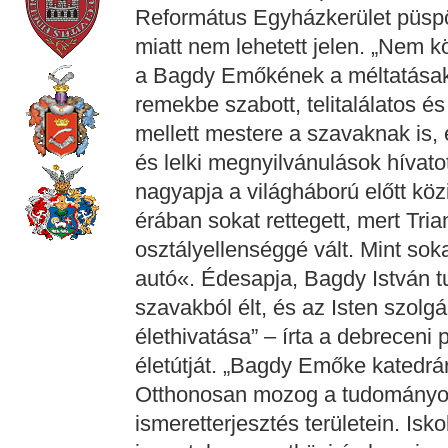
Református Egyházkerület püspö
miatt nem lehetett jelen. „Nem 
a Bagdy Emőkének a méltatásako
remekbe szabott, telitalálatos é
mellett mestere a szavaknak is, 
és lelki megnyilvánulások hívatott
nagyapja a világháború előtt közi
érában sokat rettegett, mert Tri
osztályellenséggé vált. Mint soka
autó«. Édesapja, Bagdy István tud
szavakból élt, és az Isten szolgá
élethivatása” – írta a debreceni 
életútját. „Bagdy Emőke katedrár
Otthonosan mozog a tudományo
ismeretterjesztés területein. I