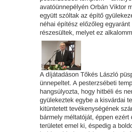
avatóünnepélyén Orbán Viktor m
együtt szóltak az építő gyülekez
néhai építész előzőleg egyaránt
részesültek, melyet ez alkalom
A díjátadáson Tőkés László püsp
ünnepeltet. A pesterzsébeti temp
hangsúlyozta, hogy hitbéli és 
gyülekeztek egybe a kisvárdai 
kitüntetett tevékenységének szám
bármely méltatóját, éppen ezért
területet emel ki, éspedig a bo