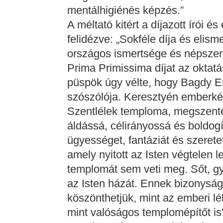
mentálhigiénés képzés.”
A méltató kitért a díjazott írói 
felidézve: „Sokféle díja és elism
országos ismertsége és népsze
Prima Primissima díjat az oktat
püspök úgy vélte, hogy Bagdy E
szószólója. Keresztyén emberké
Szentlélek temploma, megszentel
áldássá, célirányossá és boldogí
ügyességet, fantáziát és szeretet
amely nyitott az Isten végtelen l
templomát sem veti meg. Sőt, g
az Isten házát. Ennek bizonys
köszönthetjük, mint az emberi l
mint valóságos templomépítőt is”