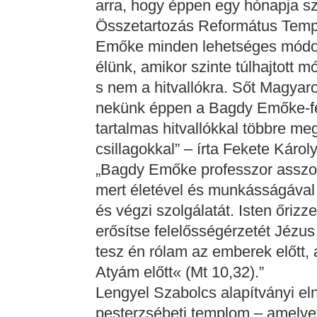
arra, hogy éppen egy hónapja sze
Összetartozás Református Temp
Emőke minden lehetséges módon 
élünk, amikor szinte túlhajtott m
s nem a hitvallókra. Sőt Magya
nekünk éppen a Bagdy Emőke-fél
tartalmas hitvallókkal többre me
csillagokkal” – írta Fekete Károl
„Bagdy Emőke professzor asszon
mert életével és munkásságával
és végzi szolgálatát. Isten őrizz
erősítse felelősségérzetét Jézus 
tesz én rólam az emberek előtt, 
Atyám előtt« (Mt 10,32).”
Lengyel Szabolcs alapítványi eln
pesterzsébeti templom – amelye