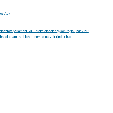
 és Ady
)
)
lasztott parlament MDF-frakciójának egykori tagja (index.hu)
ácsi csata, ami lehet, nem is ott volt (index.hu)