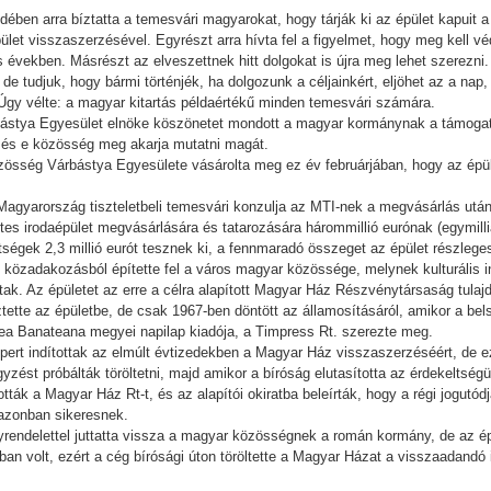
ben arra bíztatta a temesvári magyarokat, hogy tárják ki az épület kapuit a 
ület visszaszerzésével. Egyrészt arra hívta fel a figyelmet, hogy meg kell v
 években. Másrészt az elveszettnek hitt dolgokat is újra meg lehet szerezni.
e tudjuk, hogy bármi történjék, ha dolgozunk a céljainkért, eljöhet az a nap
. Úgy vélte: a magyar kitartás példaértékű minden temesvári számára.
rbástya Egyesület elnöke köszönetet mondott a magyar kormánynak a támogat
és e közösség meg akarja mutatni magát.
össég Várbástya Egyesülete vásárolta meg ez év februárjában, hogy az épü
Magyarország tiszteletbeli temesvári konzulja az MTI-nek a megvásárlás utá
s irodaépület megvásárlására és tatarozására hárommillió eurónak (egymilli
öltségek 2,3 millió eurót tesznek ki, a fennmaradó összeget az épület részleges
közadakozásból építette fel a város magyar közössége, melynek kulturális in
ak. Az épületet az erre a célra alapított Magyar Ház Részvénytársaság tulaj
ette az épületbe, de csak 1967-ben döntött az államosításáról, amikor a bel
rea Banateana megyei napilap kiadója, a Timpress Rt. szerezte meg.
ert indítottak az elmúlt évtizedekben a Magyar Ház visszaszerzéséért, de e
yzést próbálták töröltetni, majd amikor a bíróság elutasította az érdekeltség
ták a Magyar Ház Rt-t, és az alapítói okiratba beleírták, hogy a régi jogutódj
azonban sikeresnek.
endelettel juttatta vissza a magyar közösségnek a román kormány, de az é
 volt, ezért a cég bírósági úton töröltette a Magyar Házat a visszaadandó in