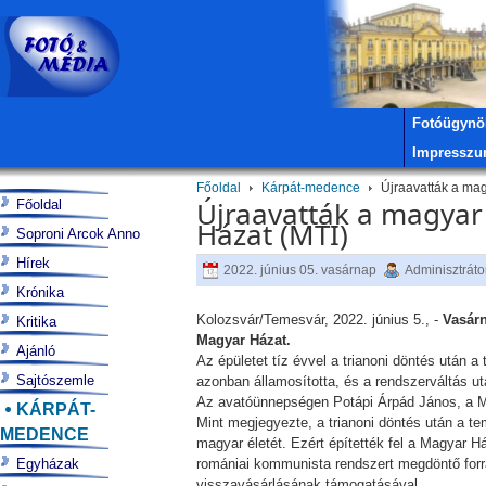
Fotóügynö
Impressz
Főoldal
Kárpát-medence
Újraavatták a mag
Újraavatták a magyar
Főoldal
Házat (MTI)
Soproni Arcok Anno
Hírek
2022. június 05. vasárnap
Adminisztráto
Krónika
Kolozsvár/Temesvár, 2022. június 5., -
Vasárn
Kritika
Magyar Házat.
Ajánló
Az épületet tíz évvel a trianoni döntés után 
Sajtószemle
azonban államosította, és a rendszerváltás ut
Az avatóünnepségen Potápi Árpád János, a Min
KÁRPÁT-
Mint megjegyezte, a trianoni döntés után a te
MEDENCE
magyar életét. Ezért építették fel a Magyar H
Egyházak
romániai kommunista rendszert megdöntő forr
visszavásárlásának támogatásával.