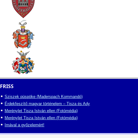
FRISS
Sziszek püspöke (Maderspach Kommandó)
Érdekfeszítő magyar történelem – Tisza és Ady
Merénylet Tisza István ellen (Fotómédia)
Merénylet Tisza István ellen (Fotómédia)
Imával a győzelemért!