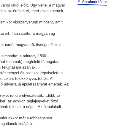
Apróhirdetések
város lakói előtt. Úgy vélte: a magyar
édeni az értékeket, mert elveszhetnek,
, amikor visszanyerünk mindent, amit
ásért. Hozzátette: a magyarság
let ismét magyar közösségi célokat
n elmondta: a mintegy 1800
árd forintnak) megfelelő támogatást
 felújítására szánják.
tézményei és politikai képviselete a
donaként telekkönyveztették. A
ső udvarra új épületszárnyat emeltek. Az
zeket rendre elvesztették. Előbb az
üket, az egykori téglajegyeket őrző
ának tekintik a céget. Az újraalakult
pület akkor már a többségében
gatlanok listájáról.