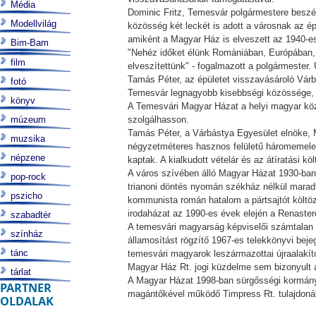
Média
Dominic Fritz, Temesvár polgármestere beszédé
Modellvilág
közösség két leckét is adott a városnak az ép
amiként a Magyar Ház is elveszett az 1940-es
Bim-Bam
"Nehéz időket élünk Romániában, Európában, d
film
elveszítettünk" - fogalmazott a polgármester
Tamás Péter, az épületet visszavásároló Vá
fotó
Temesvár legnagyobb kisebbségi közössége, 
könyv
A Temesvári Magyar Házat a helyi magyar köz
múzeum
szolgálhasson.
Tamás Péter, a Várbástya Egyesület elnöke, 
muzsika
négyzetméteres hasznos felületű háromemelete
népzene
kaptak. A kialkudott vételár és az átíratási k
A város szívében álló Magyar Házat 1930-ban 
pop-rock
trianoni döntés nyomán székház nélkül maradt
pszicho
kommunista román hatalom a pártsajtót költözt
irodaházat az 1990-es évek elején a Renaste
szabadtér
A temesvári magyarság képviselői számtalan p
színház
államosítást rögzítő 1967-es telekkönyvi bejeg
tánc
temesvári magyarok leszármazottai újraalakítot
Magyar Ház Rt. jogi küzdelme sem bizonyult 
tárlat
A Magyar Házat 1998-ban sürgősségi kormányr
PARTNER
magántőkével működő Timpress Rt. tulajdonában
OLDALAK