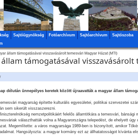
kség
Sajtóügynökség
Fotóarchívum
Sajtóarchívum
Sajtószoba
um
yar állam támogatásával visszavásárolt temesvári Magyar Házat (MTI)
 állam támogatásával visszavásárolt
r
ap délután ünnepélyes keretek között újraavatták a magyar állam támoga
a temesvári magyarság építette kulturális egyesületei, politikai szervezetei 
án sem sikerült visszaszerezni.
iszterelnökség nemzetpolitikáért felelős államtitkára a temesvári, bánsági m
mesváriak választhatták volna a Magyarországra telepedést, de ehelyett úgy 
ázat. Megemlítette: a város magyarsága 1989-ben is bizonyított, amikor Tőkés 
adalmat. Hangsúlyozta: a magyar kormány ezt az állhatatosságot kívánta el