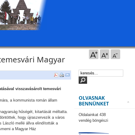
 temesvári Magyar
tásával visszavásárolt temesvári
OLVASNAK
számára, a kommunista román állam
BENNÜNKET
agyarság hűségét, kitartását méltatta.
Oldalainkat 438
döntöttek, hogy újraszervezik a város
vendég böngészi
László mellé állva elindították a
ismerni a Magyar Ház