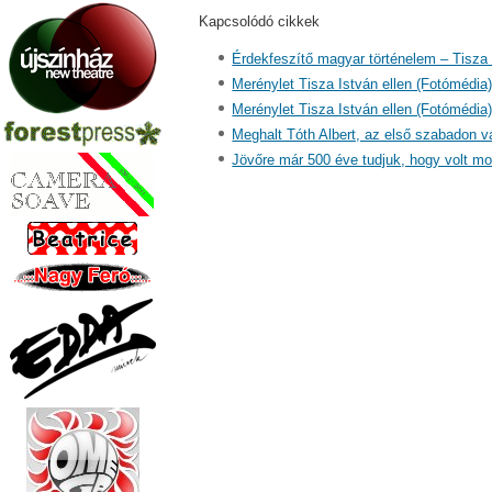
Kapcsolódó cikkek
Érdekfeszítő magyar történelem – Tisza
Merénylet Tisza István ellen (Fotómédia
Merénylet Tisza István ellen (Fotómédia
Meghalt Tóth Albert, az első szabadon vá
Jövőre már 500 éve tudjuk, hogy volt moh