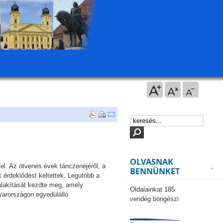
OLVASNAK
l. Az ötvenes évek tánczenéjéről, a
BENNÜNKET
k érdeklődést keltettek. Legutóbb a
ialakítását kezdte meg, amely
Oldalainkat 185
yarországon egyedülálló
vendég böngészi