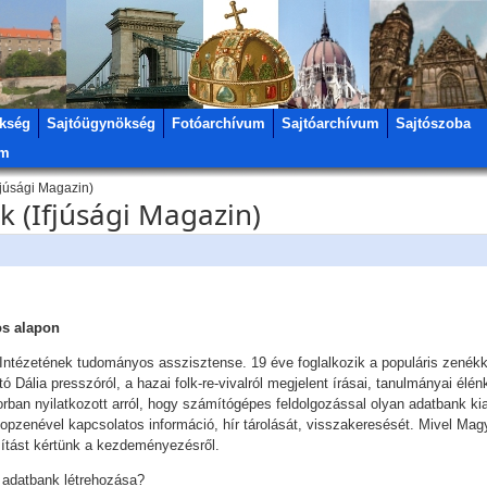
kség
Sajtóügynökség
Fotóarchívum
Sajtóarchívum
Sajtószoba
um
fjúsági Magazin)
k (Ifjúsági Magazin)
os alapon
tézetének tudományos asszisztense. 19 éve foglalkozik a populáris zenékke
ália presszóról, a hazai folk-re-vivalról megjelent írásai, tanulmányai élén
orban nyilatkozott arról, hogy számítógépes feldolgozással olyan adatbank k
opzenével kapcsolatos információ, hír tárolását, visszakeresését. Mivel Mag
ítást kértünk a kezdeményezésről.
n adatbank létrehozása?