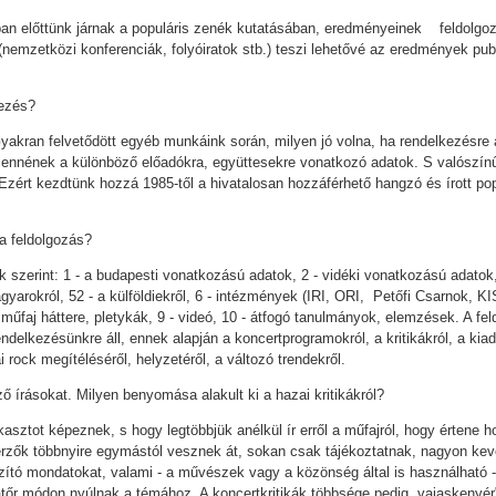
kban előttünk járnak a populáris zenék kutatásában, eredményeinek feldolgoz
(nemzetközi konferenciák, folyóiratok stb.) teszi lehetővé az eredmények pub
ezés?
Gyakran felvetődött egyéb munkáink során, milyen jó volna, ha rendelkezésre 
lennének a különböző előadókra, együttesekre vonatkozó adatok. S valószín
zért kezdtünk hozzá 1985-től a hivatalosan hozzáférhető hangzó és írott po
 a feldolgozás?
 szerint: 1 - a budapesti vonatkozású adatok, 2 - vidéki vonatkozású adatok, 
magyarokról, 52 - a külföldiekről, 6 - intézmények (IRI, ORI, Petőfi Csarnok, K
a műfaj háttere, pletykák, 9 - videó, 10 - átfogó tanulmányok, elemzések. A fe
delkezésünkre áll, ennek alapján a koncertprogramokról, a kritikákról, a kiadó
 rock megítéléséről, helyzetéről, a változó trendekről.
ő írásokat. Milyen benyomása alakult ki a hazai kritikákról?
kasztot képeznek, s hogy legtöbbjük anélkül ír erről a műfajról, hogy értene 
zerzők többnyire egymástól vesznek át, sokan csak tájékoztatnak, nagyon k
tó mondatokat, valami - a művészek vagy a közönség által is használható - v
atőr módon nyúlnak a témához. A koncertkritikák többsége pedig „vajaskenyér"