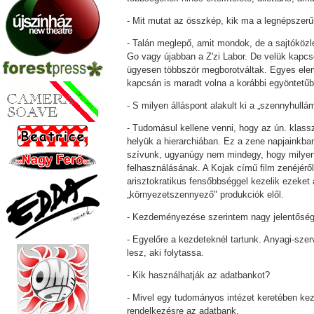
- Mit mutat az összkép, kik ma a legnépszer
- Talán meglepő, amit mondok, de a sajtóközl
Go vagy újabban a Z'zi Labor. De velük kapcs
ügyesen többször megborotváltak. Egyes elem
kapcsán is maradt volna a korábbi egyöntetű
- S milyen álláspont alakult ki a „szennyhull
- Tudomásul kellene venni, hogy az ún. klas
helyük a hierarchiában. Ez a zene napjainkba
szívunk, ugyanúgy nem mindegy, hogy milyen z
felhasználásának. A Kojak című film zenéjéről
arisztokratikus fensőbbséggel kezelik ezeket
„környezetszennyező" produkciók elől.
- Kezdeményezése szerintem nagy jelentőségű
- Egyelőre a kezdeteknél tartunk. Anyagi-sz
lesz, aki folytassa.
- Kik használhatják az adatbankot?
- Mivel egy tudományos intézet keretében kez
rendelkezésre az adatbank.