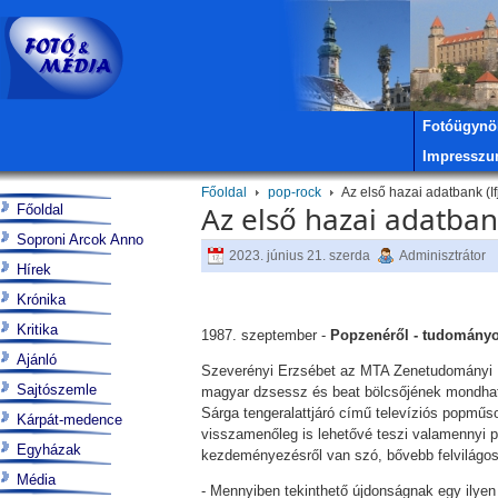
Fotóügynö
Impressz
Főoldal
pop-rock
Az első hazai adatbank (I
Az első hazai adatban
Főoldal
Soproni Arcok Anno
2023. június 21. szerda
Adminisztrátor
Hírek
Krónika
Kritika
1987. szeptember -
Popzenéről - tudomány
Ajánló
Szeverényi Erzsébet az MTA Zenetudományi In
Sajtószemle
magyar dzsessz és beat bölcsőjének mondható D
Sárga tengeralattjáró című televíziós popműs
Kárpát-medence
visszamenőleg is lehetővé teszi valamennyi p
Egyházak
kezdeményezésről van szó, bővebb felvilágos
Média
- Mennyiben tekinthető újdonságnak egy ilye