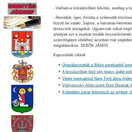
- Várható-e közeljövőben bővítés, esetleg a k
- Reméljük, igen. Amióta a szélesebb közönsé
hozott be valaki. Sajnos, a hatvanas-hetven
átveszünk anyagokat. Ugyancsak sokat segíte
amelyek ezt a munkát tovább ésszerűsítenék
számítógépre viteléhez azonban már segéderők
megoldásokon. SEBŐK JÁNOS
Kapcsolódó cikkek
Újraválasztották a Bikini zenekarból ism
A lecsúszóban lévő vén ripacs újabb pof
Végre megvalósul Nagy Feró álma (index
Vidnyánszky Attila üzent Dúró Dórának (
A bipoláris zavar felemészti az embert, d