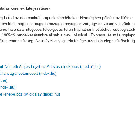
utatás körének kiterjesztése?
g is tud az adatbankról, kapunk ajándékokat. Nemrégiben például az Illéssel 
es évekből még csak nagyon hézagos anyagunk van, így szívesen veszünk fel
ne, ha a számítógépes feldolgozás terén kaphatnánk ötleteket, esetleg szül
. 1969-től rendelkezésünkre állnak a New Musical Express és más poplapo
re lenne szükség. Az intézet anyagi lehetőségei azonban elég szűkösek, így
ert Németh Alajos Lojzit az Artisjus elnökének (media1.hu)
átlanságra vetemedett (index.hu)
.hu)
index.hu)
e lehet-e pozitív oldala? (index.hu)