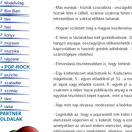
Modellvilág
- Más európai - köztük szocialista - országo
Bim-Bam
hoztak létre e célból, számos szakmai fórum 
tekintetében is sokkal előbbre tartanak.
film
fotó
- Hogyan született meg a magyar kezdemény
könyv
- E téren is távlatokban kell gondolkodnunk. 
múzeum
hangzó anyagai, összegyűjtve előkereshetők 
kapcsolatban is hasonló gondok adódnának. E
muzsika
számítógépre viteléhez.
népzene
- Elmondaná részletesebben is, hogy történik
POP-ROCK
- Egy kódrendszert alakítottunk ki. Kódszámok
pszicho
slágerlisták, 5 - egyes előadókról pl. 51 - a 
szabadtér
pl. lapok vagy előadók szerint, 8 - egyéb pl. 
csaknem a teljes hazai publikációs anyag a ren
színház
egyúttal részletező képet kapunk, mint a hazai
tánc
- Nap mint nap olvassa, rendszerezi a beérkez
tárlat
PARTNER
- Leginkább az, hogy a popzenéről írók külön 
OLDALAK
elemzését végeztem el, s kiderült, hogy a s
amelyekben az olvasó érdemi elemzést, eligazí
többségének nincs értékítélete, dilettáns, am