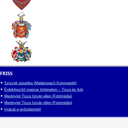
FRISS
Sziszek püspöke (Maderspach Kommandó)
Érdekfeszítő magyar történelem – Tisza és Ady
Merénylet Tisza István ellen (Fotómédia)
Merénylet Tisza István ellen (Fotómédia)
Imával a győzelemért!