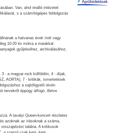
Apróhirdetések
ásában. Van, ahol önálló intézetet
likálását, s a számítógépes feldolgozás
állnának a hatvanas évek írott vagy
űleg 10-20 év múlva a maiakkal
panyagok gyűjtéséhez, archiválásához,
3 - a magyar rock külföldön, 4 - díjak,
ISZ, AORTA), 7 - kritikák, ismertetések
ldolgozáshoz a sajtófigyelő révén
i tervekről éppúgy átfogó, illetve
hozzá. A tavalyi Queen-koncert részletes
evés azoknak az írásoknak a száma,
isszajelzést találna. A kritikusok
, a szerző csak keni, keni...