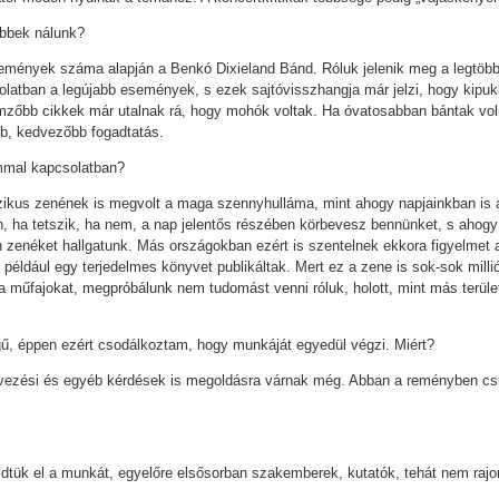
űbbek nálunk?
emények száma alapján a Benkó Dixieland Bánd. Róluk jelenik meg a legtöbb 
olatban a legújabb események, s ezek sajtóvisszhangja már jelzi, hogy kipuk
zőbb cikkek már utalnak rá, hogy mohók voltak. Ha óvatosabban bántak voln
bb, kedvezőbb fogadtatás.
ámmal kapcsolatban?
szikus zenének is megvolt a maga szennyhulláma, mint ahogy napjainkban i
n, ha tetszik, ha nem, a nap jelentős részében körbevesz bennünket, s ahog
enéket hallgatunk. Más országokban ezért is szentelnek ekkora figyelmet a 
 például egy terjedelmes könyvet publikáltak. Mert ez a zene is sok-sok milli
 a műfajokat, megpróbálunk nem tudomást venni róluk, holott, mint más terü
, éppen ezért csodálkoztam, hogy munkáját egyedül végzi. Miért?
ervezési és egyéb kérdések is megoldásra várnak még. Abban a reményben c
dtük el a munkát, egyelőre elsősorban szakemberek, kutatók, tehát nem rajo