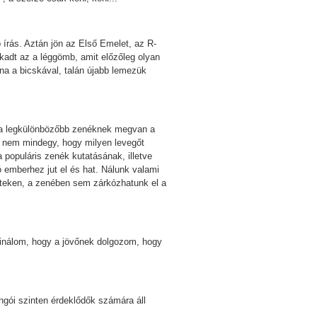
írás. Aztán jön az Első Emelet, az R-
kadt az a léggömb, amit előzőleg olyan
a a bicskával, talán újabb lemezük
s a legkülönbözőbb zenéknek megvan a
y nem mindegy, hogy milyen levegőt
populáris zenék kutatásának, illetve
ó emberhez jut el és hat. Nálunk valami
leteken, a zenében sem zárkózhatunk el a
sinálom, hogy a jövőnek dolgozom, hogy
ngói szinten érdeklődők számára áll