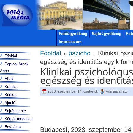
Fotóügynökség
Sajtóügynökség
Fot
Impresszum
Főoldal
pszicho
Klinikai psz
Főoldal
egészség és identitás egyik form
Soproni Arcok
Klinikai pszichológus
Anno
egészség és identitá
Hírek
Krónika
2023. szeptember 14. csütörtök
Adminisztrátor
Kritika
Ajánló
Sajtószemle
Kárpát-medence
Egyházak
Budapest, 2023. szeptember 14.