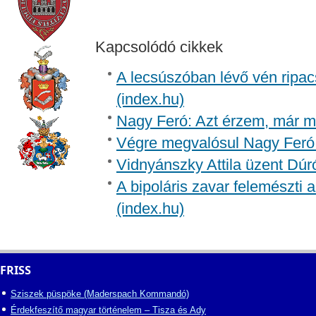
Kapcsolódó cikkek
A lecsúszóban lévő vén ripac
(index.hu)
Nagy Feró: Azt érzem, már m
Végre megvalósul Nagy Feró 
Vidnyánszky Attila üzent Dúr
A bipoláris zavar felemészti a
(index.hu)
FRISS
Sziszek püspöke (Maderspach Kommandó)
Érdekfeszítő magyar történelem – Tisza és Ady