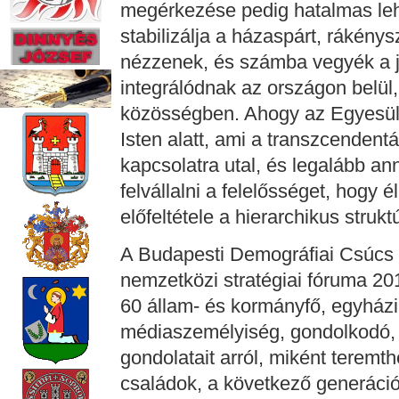
megérkezése pedig hatalmas lehe
stabilizálja a házaspárt, rákénys
nézzenek, és számba vegyék a j
integrálódnak az országon belül
közösségben. Ahogy az Egyesül
Isten alatt, ami a transzcendentál
kapcsolatra utal, és legalább an
felvállalni a felelősséget, hogy 
előfeltétele a hierarchikus strukt
A Budapesti Demográfiai Csúcs 
nemzetközi stratégiai fóruma 20
60 állam- és kormányfő, egyházi
médiaszemélyiség, gondolkodó, c
gondolatait arról, miként teremt
családok, a következő generáci