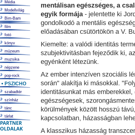
Média
mentálisan egészséges, a csal
Modellvilág
egyik formája
- jelentette ki Jo
Bim-Bam
gondolkodó a mentális egészség 
film
előadásában csütörtökön a V. B
fotó
Kiemelte: a valódi identitás te
könyv
múzeum
szubjektivitásban fejeződik ki, 
muzsika
egyénként létezünk.
népzene
Az ember intenzíven szociális lé
pop-rock
során" alakítja ki másokkal. "Fo
PSZICHO
identitásunkat más emberekkel, 
szabadtér
egészségesek, szorongásmentese
színház
körülmények között hosszú táv
tánc
tárlat
kapcsolatban, házasságban lehet
PARTNER
OLDALAK
A klasszikus házasság transzce