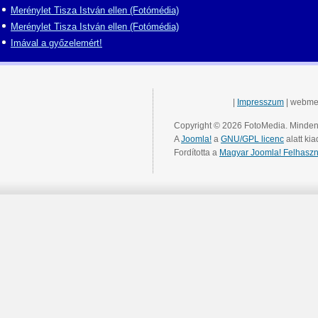
Merénylet Tisza István ellen (Fotómédia)
Merénylet Tisza István ellen (Fotómédia)
Imával a győzelemért!
|
Impresszum
| webme
Copyright © 2026 FotoMedia. Minden 
A
Joomla!
a
GNU/GPL licenc
alatt kia
Fordította a
Magyar Joomla! Felhaszn