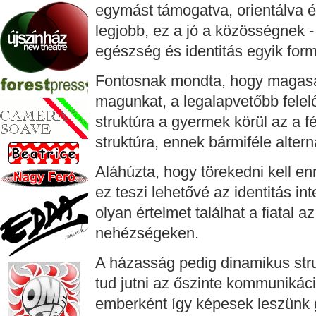
egymást támogatva, orientálva é
legjobb, ez a jó a közösségnek - 
egészség és identitás egyik form
Fontosnak mondta, hogy magasa
magunkat, a legalapvetőbb felel
struktúra a gyermek körül az a f
struktúra, ennek bármiféle altern
Aláhúzta, hogy törekedni kell en
ez teszi lehetővé az identitás int
olyan értelmet találhat a fiatal a
nehézségeken.
A házasság pedig dinamikus str
tud jutni az őszinte kommunikáci
emberként így képesek leszünk 