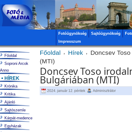
Fotóügynökség
Sajtóügynökség
Fot
Impresszum
Főoldal
Hírek
Doncsev Toso i
Főoldal
(MTI)
Soproni Arcok
Doncsev Toso irodal
Anno
Bulgáriában (MTI)
HÍREK
Krónika
2024. január 12. péntek
Adminisztrátor
Kritika
Ajánló
Sajtószemle
Kárpát-medence
Egyházak