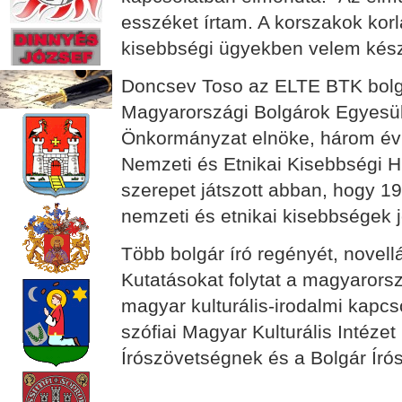
esszéket írtam. A korszakok korl
kisebbségi ügyekben velem készít
Doncsev Toso az ELTE BTK bolgá
Magyarországi Bolgárok Egyesül
Önkormányzat elnöke, három évi
Nemzeti és Etnikai Kisebbségi H
szerepet játszott abban, hogy 1
nemzeti és etnikai kisebbségek j
Több bolgár író regényét, novellá
Kutatásokat folytat a magyarorsz
magyar kulturális-irodalmi kapcs
szófiai Magyar Kulturális Intézet
Írószövetségnek és a Bolgár Író