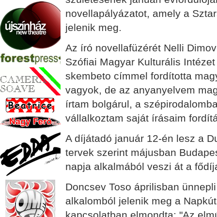
novellapályázatot, amely a Sztar
jelenik meg.
Az író novellafüzérét Nelli Dimov
Szófiai Magyar Kulturális Intéz
skembeto címmel fordította magy
vagyok, de az anyanyelvem mag
írtam bolgárul, a szépirodalom
vállalkoztam saját írásaim fordítá
A díjátadó január 12-én lesz a 
tervek szerint májusban Budapest
napja alkalmából veszi át a fődíj
Doncsev Toso áprilisban ünnepli 
alkalomból jelenik meg a Napkút
kapcsolatban elmondta: "Az elmú