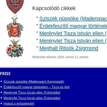
Kapcsolódó cikkek
Sziszek püspöke (Madersp
Érdekfeszítő magyar történel
Merénylet Tisza István ellen 
Merénylet Tisza István ellen 
Meghalt Ritoók Zsigmond
Módosítás dátuma: 2024. január 12. péntek
FRISS
Sziszek püspöke (Maderspach Kommandó)
Érdekfeszítő magyar történelem – Tisza és Ady
Merénylet Tisza István ellen (Fotómédia)
Merénylet Tisza István ellen (Fotómédia)
Imával a győzelemért!