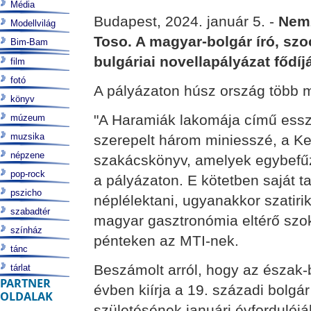
Média
Budapest, 2024. január 5. -
Nemz
Modellvilág
Toso. A magyar-bolgár író, szo
Bim-Bam
bulgáriai novellapályázat fődíj
film
fotó
A pályázaton húsz ország több mi
könyv
"A Haramiák lakomája című ess
múzeum
muzsika
szerepelt három miniesszé, a Ke
népzene
szakácskönyv, amelyek egybefűzö
pop-rock
a pályázaton. E kötetben saját t
pszicho
néplélektani, ugyanakkor szatiri
szabadtér
magyar gasztronómia eltérő szo
színház
pénteken az MTI-nek.
tánc
Beszámolt arról, hogy az észak-
tárlat
PARTNER
évben kiírja a 19. századi bolgá
OLDALAK
születésének januári évforduló