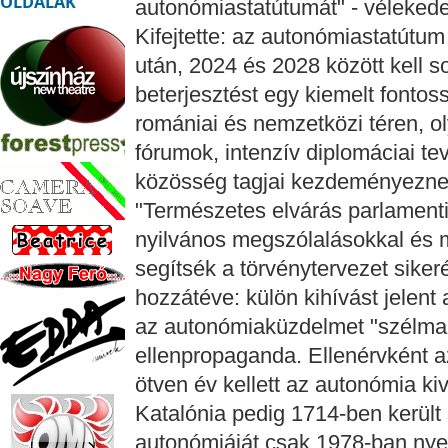
OLDALAK
autonómiastatútumát" - véleked
Kifejtette: az autonómiastatútum
után, 2024 és 2028 között kell so
beterjesztést egy kiemelt fonto
romániai és nemzetközi téren, 
fórumok, intenzív diplomáciai t
közösség tagjai kezdeményezne
"Természetes elvárás parlament
nyilvános megszólalásokkal és 
segítsék a törvénytervezet sikeré
hozzátéve: külön kihívást jelent 
az autonómiaküzdelmet "szélmal
ellenpropaganda. Ellenérvként a
ötven év kellett az autonómia k
Katalónia pedig 1714-ben került
autonómiáját csak 1978-ban nyer