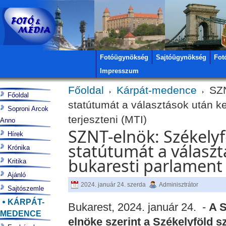
Fotóügynökség
Sajtóügynökség
Fot
Impresszum
Főoldal
Kárpát-medence
SZN
Főoldal
statútumát a választások után ke
Soproni Arcok
terjeszteni (MTI)
Anno
SZNT-elnök: Székely
Hírek
statútumát a választ
Krónika
bukaresti parlament e
Kritika
Ajánló
2024. január 24. szerda
Adminisztrátor
Sajtószemle
KÁRPÁT-
Bukarest, 2024. január 24. -
A S
MEDENCE
elnöke szerint a Székelyföld s