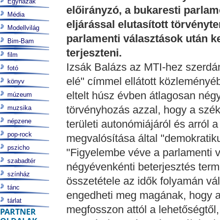
Egyházak
előirányzó, a bukaresti parla
Média
eljárással elutasított törvény
Modellvilág
parlamenti választások után ke
Bim-Bam
terjeszteni.
film
Izsák Balázs az MTI-hez szerdán
fotó
elé" címmel ellátott közleményé
könyv
eltelt húsz évben átlagosan né
múzeum
törvényhozás azzal, hogy a szé
muzsika
népzene
területi autonómiájáról és arról
pop-rock
megvalósítása által "demokrati
pszicho
"Figyelembe véve a parlamenti v
szabadtér
négyévenkénti beterjesztés ter
színház
összetétele az idők folyamán vá
tánc
engedheti meg magának, hogy ak
tárlat
megfosszon attól a lehetőségtől
PARTNER