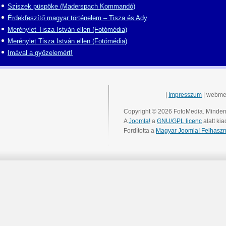
Sziszek püspöke (Maderspach Kommandó)
Érdekfeszítő magyar történelem – Tisza és Ady
Merénylet Tisza István ellen (Fotómédia)
Merénylet Tisza István ellen (Fotómédia)
Imával a győzelemért!
|
Impresszum
| webme
Copyright © 2026 FotoMedia. Minden 
A
Joomla!
a
GNU/GPL licenc
alatt kia
Fordította a
Magyar Joomla! Felhaszn