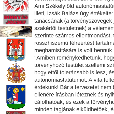
Ami Székelyföld autonómiastatút
illeti, Izsák Balázs úgy értékel
tanácsának (a törvényszövegek 
szakértői testületnek) a vélem
szerinte számos ellentmondást, 
rosszhiszemű félreértést tarta
meghamisítására is volt bennük 
"Amiben reménykedhetünk, hogy 
törvényhozó testület szellemi sz
hogy ettől toleránsabb is lesz, 
autonómiastatútumot. A vita felté
érdekünk! Bár a tervezetet nem b
ellenére írásban léteznek és ny
cáfolhatóak, és ezek a törvényh
minden tagjának elküldhetőek, és