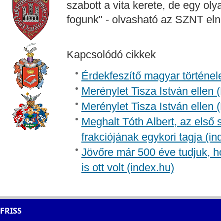
szabott a vita kerete, de egy oly
fogunk" - olvasható az SZNT e
Kapcsolódó cikkek
Érdekfeszítő magyar történel
Merénylet Tisza István ellen 
Merénylet Tisza István ellen 
Meghalt Tóth Albert, az első
frakciójának egykori tagja (in
Jövőre már 500 éve tudjuk, h
is ott volt (index.hu)
FRISS