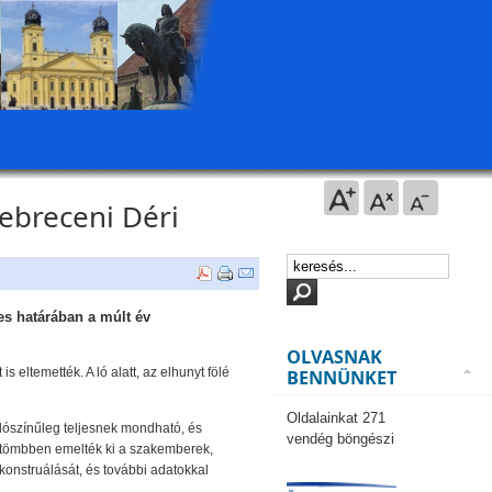
debreceni Déri
es határában a múlt év
OLVASNAK
s eltemették. A ló alatt, az elhunyt fölé
BENNÜNKET
Oldalainkat 271
valószínűleg teljesnek mondható, és
vendég böngészi
egy tömbben emelték ki a szakemberek,
konstruálását, és további adatokkal