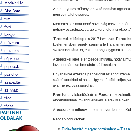
Modellvilág
A leletegyüttes műhelyben való bontása ugyanakko
Bim-Bam
nem volna lehetséges.
film
Kiemelték: az avar nehézlovasság felszerelésének
fotó
néhány összefűzött darabja kerül elő a sírokból. A
könyv
"Ezért volt különleges a 2017 tavaszán, Derecske 
múzeum
közleményben, amely szerint a férfi alá terített p
szakember tárta fel, és nem megbolygatott állapo
muzsika
népzene
A derecskei lelet jelentőségét mutatja, hogy a m
lovasnomádokat bemutató kiállításokon.
pop-rock
pszicho
Ugyanakkor ezeket a páncélokat az adott személy
számú sorokból állhattak, így minél több teljes,
szabadtér
avar nehézlovasságról is.
színház
Ezért is nagy jelentőségű az Ebesen a közelmúltba
tánc
előrehaladtával további értékes leletek is előke
tárlat
A régészek, minthogy a leletre novemberben, Rúfu
PARTNER
OLDALAK
Kapcsolódó cikkek
Érdekfeszítő magyar történelem – Tisza