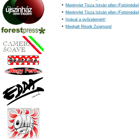
Merénylet Tisza István ellen (Fotómédia
Merénylet Tisza István ellen (Fotómédia
Imával a győzelemért!
Meghalt Ritoók Zsigmond