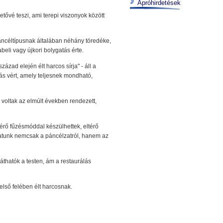
Apróhirdetések
tővé teszi, ami terepi viszonyok között
páncéltípusnak általában néhány töredéke,
beli vagy újkori bolygatás érte.
ázad elején élt harcos sírja" - áll a
lás vért, amely teljesnek mondható,
 voltak az elmúlt években rendezett,
érő fűzésmóddal készülhettek, eltérő
phatunk nemcsak a páncélzatról, hanem az
áthatók a testen, ám a restaurálás
első felében élt harcosnak.