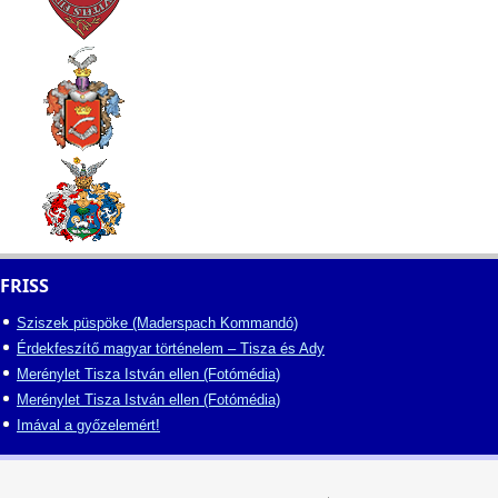
FRISS
Sziszek püspöke (Maderspach Kommandó)
Érdekfeszítő magyar történelem – Tisza és Ady
Merénylet Tisza István ellen (Fotómédia)
Merénylet Tisza István ellen (Fotómédia)
Imával a győzelemért!