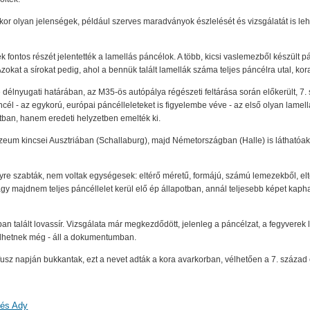
r olyan jelenségek, például szerves maradványok észlelését és vizsgálatát is lehe
 fontos részét jelentették a lamellás páncélok. A több, kicsi vaslemezből készült 
zokat a sírokat pedig, ahol a bennük talált lamellák száma teljes páncélra utal, kora
délnyugati határában, az M35-ös autópálya régészeti feltárása során előkerült, 7. sz
áncél - az egykorú, európai páncélleleteket is figyelembe véve - az első olyan lamel
tban, hanem eredeti helyzetben emelték ki.
úzeum kincsei Ausztriában (Schallaburg), majd Németországban (Halle) is láthatóak
re szabták, nem voltak egységesek: eltérő méretű, formájú, számú lemezekből, elt
 vagy majdnem teljes páncéllelet kerül elő ép állapotban, annál teljesebb képet ka
n talált lovassír. Vizsgálata már megkezdődött, jelenleg a páncélzat, a fegyverek l
rülhetnek még - áll a dokumentumban.
sz napján bukkantak, ezt a nevet adták a kora avarkorban, vélhetően a 7. század 
 és Ady