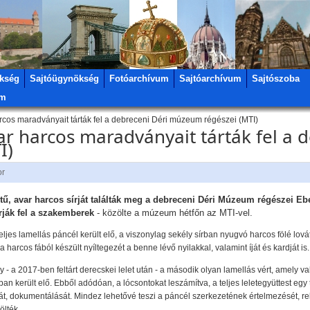
kség
Sajtóügynökség
Fotóarchívum
Sajtóarchívum
Sajtószoba
um
arcos maradványait tárták fel a debreceni Déri múzeum régészei (MTI)
var harcos maradványait tárták fel a 
I)
or
tű, avar harcos sírját találták meg a debreceni Déri Múzeum régészei Eb
árják fel a szakemberek
- közölte a múzeum hétfőn az MTI-vel.
eljes lamellás páncél került elő, a viszonylag sekély sírban nyugvó harcos fölé lovát i
 a harcos fából készült nyíltegezét a benne lévő nyilakkal, valamint íját és kardját is.
y - a 2017-ben feltárt derecskei lelet után - a második olyan lamellás vért, amely 
otban került elő. Ebből adódóan, a lócsontokat leszámítva, a teljes leletegyüttest 
t, dokumentálását. Mindez lehetővé teszi a páncél szerkezetének értelmezését, re
ölték.