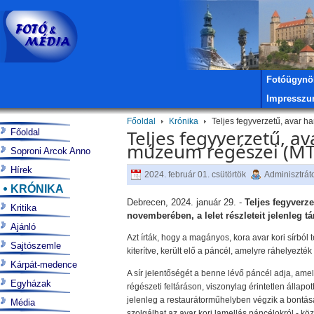
Fotóügynö
Impressz
Főoldal
Krónika
Teljes fegyverzetű, avar h
Teljes fegyverzetű, a
Főoldal
múzeum régészei (MT
Soproni Arcok Anno
Hírek
2024. február 01. csütörtök
Adminisztrát
KRÓNIKA
Debrecen, 2024. január 29. -
Teljes fegyverze
Kritika
novemberében, a lelet részleteit jelenleg t
Ajánló
Azt írták, hogy a magányos, kora avar kori sírból t
Sajtószemle
kiterítve, került elő a páncél, amelyre ráhelyezték
Kárpát-medence
A sír jelentőségét a benne lévő páncél adja, amel
Egyházak
régészeti feltáráson, viszonylag érintetlen állap
jelenleg a restaurátorműhelyben végzik a bontásá
Média
szolgálhat az avar kori lamellás páncélokról - köz