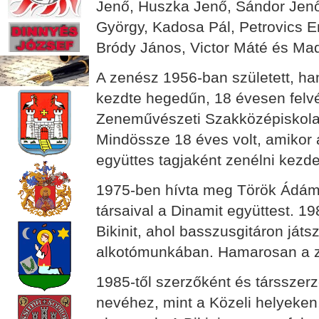
Jenő, Huszka Jenő, Sándor Jenő
György, Kadosa Pál, Petrovics Em
Bródy János, Victor Máté és Mada
A zenész 1956-ban született, h
kezdte hegedűn, 18 évesen felvét
Zeneművészeti Szakközépiskola
Mindössze 18 éves volt, amikor 
együttes tagjaként zenélni kezde
1975-ben hívta meg Török Ádám a
társaival a Dinamit együttest. 1
Bikinit, ahol basszusgitáron játs
alkotómunkában. Hamarosan a z
1985-től szerzőként és társszer
nevéhez, mint a Közeli helyeken,