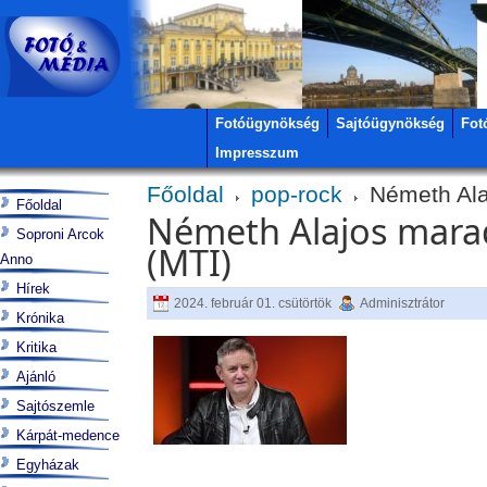
Fotóügynökség
Sajtóügynökség
Fot
Impresszum
Főoldal
pop-rock
Németh Alaj
Főoldal
Németh Alajos marad
Soproni Arcok
(MTI)
Anno
Hírek
2024. február 01. csütörtök
Adminisztrátor
Krónika
Kritika
Ajánló
Sajtószemle
Kárpát-medence
Egyházak