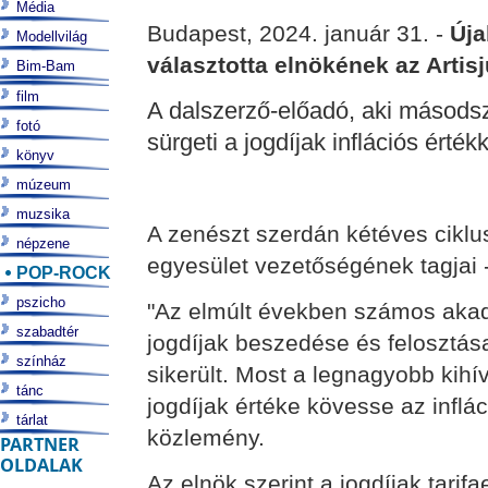
Média
Budapest, 2024. január 31. -
Úja
Modellvilág
választotta elnökének az Artisj
Bim-Bam
film
A dalszerző-előadó, aki másodsz
fotó
sürgeti a jogdíjak inflációs érték
könyv
múzeum
muzsika
A zenészt szerdán kétéves ciklu
népzene
egyesület vezetőségének tagjai -
POP-ROCK
pszicho
"Az elmúlt években számos akad
szabadtér
jogdíjak beszedése és felosztá
színház
sikerült. Most a legnagyobb kihívá
tánc
jogdíjak értéke kövesse az inflác
tárlat
közlemény.
PARTNER
OLDALAK
Az elnök szerint a jogdíjak tari