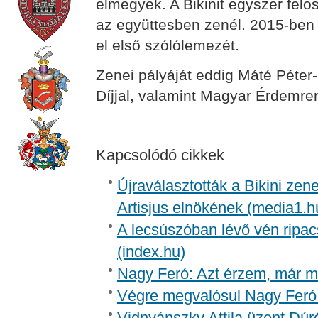
elmegyek. A Bikinit egyszer felosz
az együttesben zenél. 2015-ben
el első szólólemezét.
Zenei pályáját eddig Máté Péter
Díjjal, valamint Magyar Érdemren
Kapcsolódó cikkek
Újraválasztották a Bikini zen
Artisjus elnökének (media1.h
A lecsúszóban lévő vén ripac
(index.hu)
Nagy Feró: Azt érzem, már m
Végre megvalósul Nagy Feró 
Vidnyánszky Attila üzent Dúr