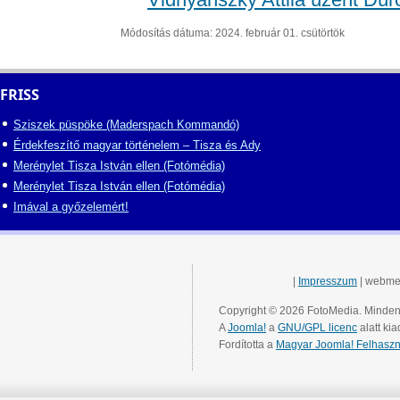
Módosítás dátuma: 2024. február 01. csütörtök
FRISS
Sziszek püspöke (Maderspach Kommandó)
Érdekfeszítő magyar történelem – Tisza és Ady
Merénylet Tisza István ellen (Fotómédia)
Merénylet Tisza István ellen (Fotómédia)
Imával a győzelemért!
|
Impresszum
| webme
Copyright © 2026 FotoMedia. Minden 
A
Joomla!
a
GNU/GPL licenc
alatt kia
Fordította a
Magyar Joomla! Felhaszn