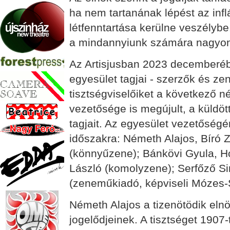
ha nem tartanának lépést az infl
létfenntartása kerülne veszélyb
a mindannyiunk számára nagyon f
Az Artisjusban 2023 decemberébe
egyesület tagjai - szerzők és z
tisztségviselőiket a következő n
vezetősége is megújult, a küldö
tagjait. Az egyesület vezetőség
időszakra: Németh Alajos, Bíró 
(könnyűzene); Bánkövi Gyula, Ho
László (komolyzene); Serfőző Si
(zeneműkiadó, képviseli Mózes-
Németh Alajos a tizenötödik elnö
jogelődjeinek. A tisztséget 1907