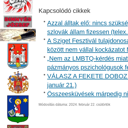
Kapcsolódó cikkek
Azzal álltak elő: nincs szüksé
szlovák állam fizessen (telex
A Sziget Fesztivál tulajdonos
között nem vállal kockázatot
„Nem az LMBTQ-kérdés miatt i
pázmányos pszichológusok f
VÁLASZ A FEKETE DOBOZ 
január 21.)
Összeesküvések márpedig ni
Módosítás dátuma: 2024. február 22. csütörtök