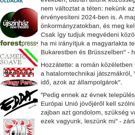
OLDALAK
nem változtat a téten: nekünk az
érvényesíteni 2024-ben is. A ma
önkormányzatokban, és meg kell 
Csak így tudjuk megvédeni közö
ha mi irányítjuk a magyarlakta t
Bukarestben és Brüsszelben" - 
Hozzátette: a román közéletben 
a hatalomtechnikai játszmákról, "
idő, azok az állampolgárok".
"Pedig ennek az évnek települése
Európai Unió jövőjéről kell szóln
zajban azt gondolom, szükség va
ezek vagyunk, leszünk mi" - zá