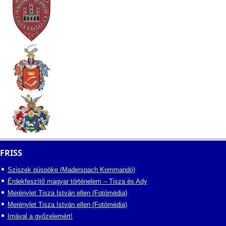
FRISS
Sziszek püspöke (Maderspach Kommandó)
Érdekfeszítő magyar történelem – Tisza és Ady
Merénylet Tisza István ellen (Fotómédia)
Merénylet Tisza István ellen (Fotómédia)
Imával a győzelemért!