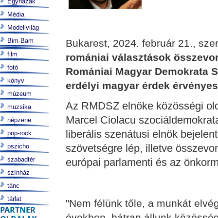
Egyházak
Média
Modellvilág
Bim-Bam
Bukarest, 2024. február 21., sze
film
romániai választások összevo
fotó
Romániai Magyar Demokrata S
könyv
erdélyi magyar érdek érvényesí
múzeum
Az RMDSZ elnöke közösségi olda
muzsika
Marcel Ciolacu szociáldemokrata
népzene
liberális szenátusi elnök bejelen
pop-rock
szövetségre lép, illetve összevo
pszicho
szabadtér
európai parlamenti és az önkorm
színház
tánc
tárlat
"Nem félünk tőle, a munkát elvég
PARTNER
években, bátran állunk közössé