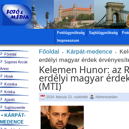
Fotóügynökség
Sajtóügynökség
Fot
Impresszum
Főoldal
Kárpát-medence
Kel
Főoldal
erdélyi magyar érdek érvényesíté
Soproni Arcok
Kelemen Hunor: az 
Anno
erdélyi magyar érdek
Hírek
(MTI)
Krónika
Kritika
2024. február 22. csütörtök
Adminisztrátor
Ajánló
Sajtószemle
KÁRPÁT-
MEDENCE