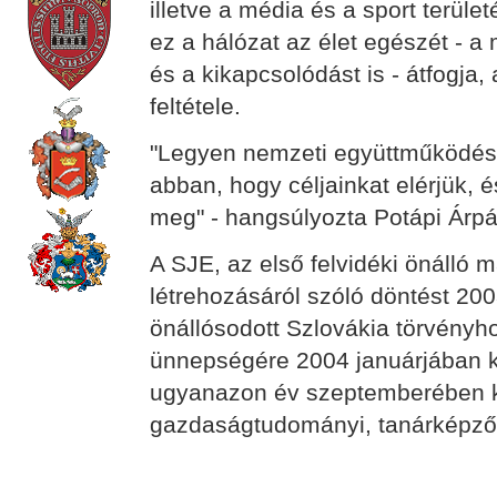
illetve a média és a sport terület
ez a hálózat az élet egészét - a
és a kikapcsolódást is - átfogj
feltétele.
"Legyen nemzeti együttműködésü
abban, hogy céljainkat elérjük, 
meg" - hangsúlyozta Potápi Árp
A SJE, az első felvidéki önálló 
létrehozásáról szóló döntést 20
önállósodott Szlovákia törvényh
ünnepségére 2004 januárjában ke
ugyanazon év szeptemberében 
gazdaságtudományi, tanárképző 