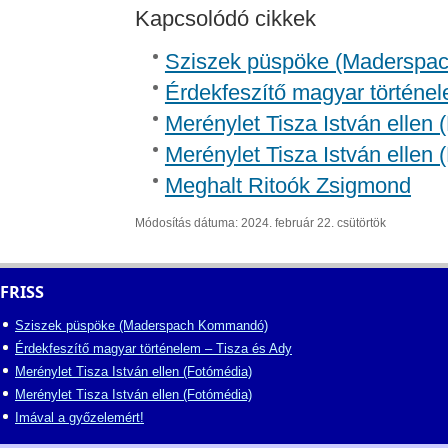
Kapcsolódó cikkek
Sziszek püspöke (Madersp
Érdekfeszítő magyar történel
Merénylet Tisza István ellen 
Merénylet Tisza István ellen 
Meghalt Ritoók Zsigmond
Módosítás dátuma: 2024. február 22. csütörtök
FRISS
Sziszek püspöke (Maderspach Kommandó)
Érdekfeszítő magyar történelem – Tisza és Ady
Merénylet Tisza István ellen (Fotómédia)
Merénylet Tisza István ellen (Fotómédia)
Imával a győzelemért!