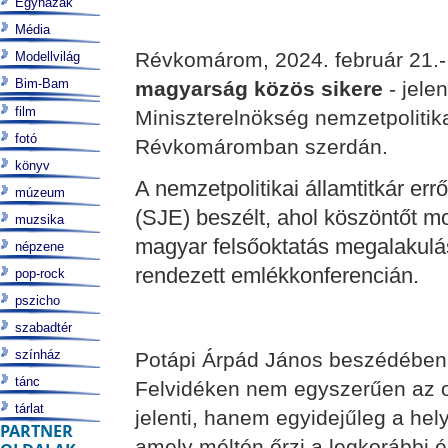
Egyházak
Média
Révkomárom, 2024. február 21.
Modellvilág
Bim-Bam
magyarság közös sikere
- jele
film
Miniszterelnökség nemzetpolitikai
fotó
Révkomáromban szerdán.
könyv
A nemzetpolitikai államtitkár er
múzeum
(SJE) beszélt, ahol köszöntőt mo
muzsika
magyar felsőoktatás megalakulá
népzene
rendezett emlékkonferencián.
pop-rock
pszicho
szabadtér
színház
Potápi Árpád János beszédében r
tánc
Felvidéken nem egyszerűen az o
tárlat
jelenti, hanem egyidejűleg a hel
PARTNER
amely méltón őrzi a legkorábbi 