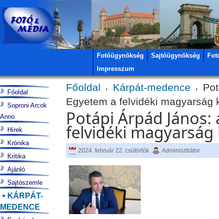
Fotóügynökség
Sajtóügynökség
Fot
Impresszum
Főoldal
Kárpát-medence
Pot
Főoldal
Egyetem a felvidéki magyarság 
Soproni Arcok
Potápi Árpád János: 
Anno
felvidéki magyarság 
Hírek
Krónika
2024. február 22. csütörtök
Adminisztrátor
Kritika
Ajánló
Sajtószemle
KÁRPÁT-
MEDENCE