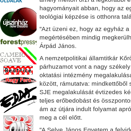
OLDALAK
hagyományait abban, hogy az egy
teológiai képzése is otthonra talá
"Azt üzeni ez, hogy az egyház a
megértésében mindig megkerülhe
Árpád János.
A nemzetpolitikai államtitkár K
párhuzamot vont a nagy székely 
oktatási intézmény megalakulása
között, rámutatva: mindkettőből s
SJE megalakulását évtizedes ké
teljes erőbedobást és összpontos
ám az útjára indult folyamat apr
meg a cél előtt.
"A Selye János Egyetem a felvid