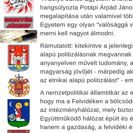
hangsúlyozta Potápi Árpád Jáno
megalapítása után valamivel töb
Egyetem egy olyan "valósággá vál
merni kell nagyot álmodni.
Rámutatott: kitekintve a jelenlegi
alapú politizálásnak megvannak 
anyanyelven művelt tudomány, a 
magyarság jövőjét - márpedig aka
az etnikai alapú politizálást" - 
A nemzetpolitikai államtitkár az 
hogy ma a Felvidéken a bölcsödé
az intézményhálózat, mely bizto
Együttműködő hálózat épült és é
hanem a gazdaság, a felvidéki é