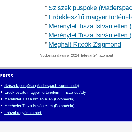
Sziszek püspöke (Madersp
Érdekfeszítő magyar történel
Merénylet Tisza István ellen 
Merénylet Tisza István ellen 
Meghalt Ritoók Zsigmond
Módosítás dátuma: 2024. február 24. szombat
FRISS
Sziszek püspöke (Maderspach Kommandó)
Érdekfeszítő magyar történelem – Tisza és Ady
Merénylet Tisza István ellen (Fotómédia)
Merénylet Tisza István ellen (Fotómédia)
Imával a győzelemért!