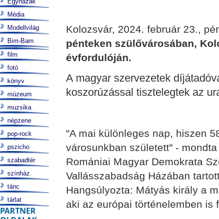
Egyházak
Média
Kolozsvár, 2024. február 23., pén
Modellvilág
Bim-Bam
pénteken szülővárosában, Kol
film
évfordulóján.
fotó
A magyar szervezetek díjátadóv
könyv
koszorúzással tisztelegtek az ur
múzeum
muzsika
népzene
"A mai különleges nap, hiszen 5
pop-rock
városunkban született" - mondta
pszicho
Romániai Magyar Demokrata Szö
szabadtér
színház
Vallásszabadság Házában tarto
tánc
Hangsúlyozta: Mátyás király a m
tárlat
aki az európai történelemben is f
PARTNER