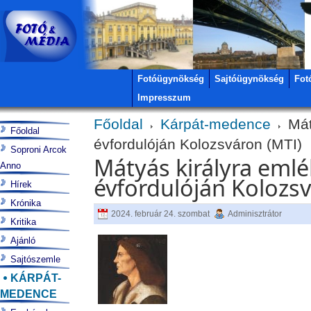
Fotóügynökség
Sajtóügynökség
Fot
Impresszum
Főoldal
Kárpát-medence
Mát
Főoldal
évfordulóján Kolozsváron (MTI)
Soproni Arcok
Mátyás királyra eml
Anno
évfordulóján Kolozsv
Hírek
Krónika
2024. február 24. szombat
Adminisztrátor
Kritika
Ajánló
Sajtószemle
KÁRPÁT-
MEDENCE