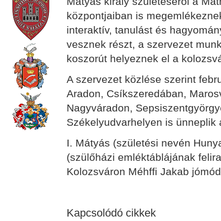
Mátyás király születéséről a Ma
központjaiban is megemlékeznek.
interaktív, tanulást és hagyomá
vesznek részt, a szervezet munk
koszorút helyeznek el a kolozsvá
A szervezet közlése szerint febr
Aradon, Csíkszeredában, Maros
Nagyváradon, Sepsiszentgyörgy
Székelyudvarhelyen is ünneplik 
I. Mátyás (születési nevén Huny
(szülőházi emléktáblájának felira
Kolozsváron Méhffi Jakab jómó
Kapcsolódó cikkek