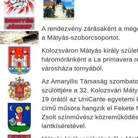
A rendezvény zárásaként a meg
a Mátyás-szoborcsoportot.
Kolozsváron Mátyás király szüle
háromóránként a La primavera r
városháza tornyából.
Az Amaryllis Társaság szombato
szülöttjére a 32. Kolozsvári Má
19 órától az UniCante egyetemi
című műsora hangzik el Fekete 
Zsolt színművész közreműködés
lantkíséretével.