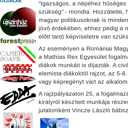
OLDALAK
"Igazságos, a népéhez hűséges v
szükség" - mondta. Hozzátette, h
magyar politikusoknak is minden
jövő érdekében, ehhez pedig a 
előtt tartó képviseletre van szük
Az eseményen a Romániai Magy
a Mathias Rex Egyesület fogalma
diákok munkáit is díjazták. A ci
elemista diákoktól rajzot, az 5-8
vagy képregényt várt az alkalom
A rajzpályázaton 25, a fogalmaz
királyról készített munkája rész
jutalomként Vincze László bábszí