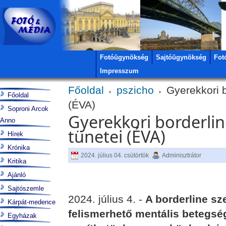
Fotóügynökség
Sajtóügynökség
Fot
Impresszum
Főoldal
pszicho
Gyerekkori b
Főoldal
(ÉVA)
Soproni Arcok
Gyerekkori borderli
Anno
tünetei (ÉVA)
Hírek
Krónika
2024. július 04. csütörtök
Adminisztrátor
Kritika
Ajánló
Sajtószemle
2024. július 4. -
A borderline s
Kárpát-medence
felismerhető mentális betegség
Egyházak