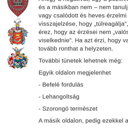
és a másikban nem – nem tanuljá
vagy csalódott és heves érzelmi 
visszajelzése, hogy „túlreagálja
érez, hogy az érzései nem „való
viselkednie”. Ha azt érzi, hogy v
tovább ronthat a helyzeten.
További tünetek lehetnek még:
Egyik oldalon megjelenhet
- Befelé fordulás
- Lehangoltság
- Szorongó természet
A másik oldalon, pedig ezekkel a