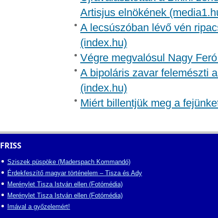
Artisjus elnökének (media1.h
A lecsúszóban lévő vén ripac
(index.hu)
Végre megvalósul Nagy Feró 
A bipoláris zavar felemészti a
(index.hu)
Miért billentjük meg a fejünk
FRISS
Sziszek püspöke (Maderspach Kommandó)
Érdekfeszítő magyar történelem – Tisza és Ady
Merénylet Tisza István ellen (Fotómédia)
Merénylet Tisza István ellen (Fotómédia)
Imával a győzelemért!