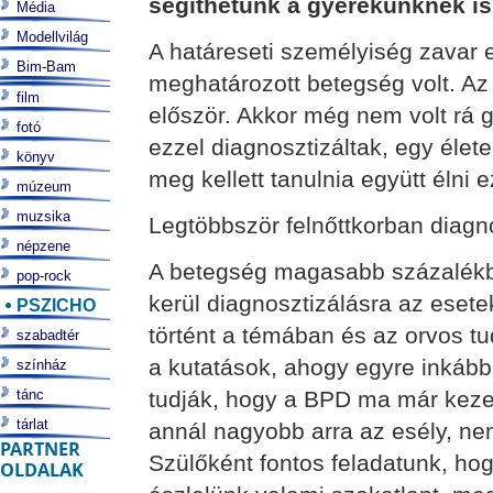
segíthetünk a gyerekünknek is
Média
Modellvilág
A határeseti személyiség zavar
Bim-Bam
meghatározott betegség volt. Az
film
először. Akkor még nem volt rá g
fotó
ezzel diagnosztizáltak, egy élete
könyv
meg kellett tanulnia együtt élni 
múzeum
muzsika
Legtöbbször felnőttkorban diagno
népzene
A betegség magasabb százalékban
pop-rock
kerül diagnosztizálásra az esete
PSZICHO
történt a témában és az orvos tu
szabadtér
a kutatások, ahogy egyre inkább
színház
tánc
tudják, hogy a BPD ma már kezel
tárlat
annál nagyobb arra az esély, ne
PARTNER
Szülőként fontos feladatunk, ho
OLDALAK