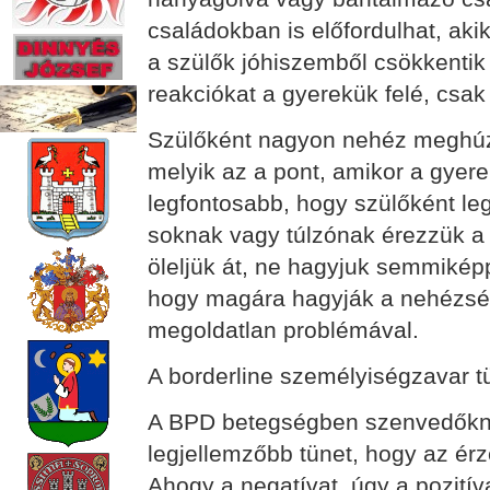
családokban is előfordulhat, ak
a szülők jóhiszemből csökkentik
reakciókat a gyerekük felé, csak 
Szülőként nagyon nehéz meghúzn
melyik az a pont, amikor a gyere
legfontosabb, hogy szülőként leg
soknak vagy túlzónak érezzük a r
öleljük át, ne hagyjuk semmiképp
hogy magára hagyják a nehézsé
megoldatlan problémával.
A borderline személyiségzavar t
A BPD betegségben szenvedőknél
legjellemzőbb tünet, hogy az ér
Ahogy a negatívat, úgy a pozitív