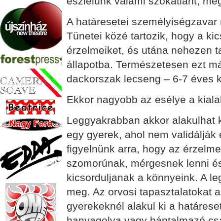
észlelünk valami szokatlant, meg
A határesetei személyiségzavar 
Tünetei közé tartozik, hogy a ki
érzelmeiket, és utána nehezen t
állapotba. Természetesen ezt má
dackorszak lecseng – 6-7 éves k
Ekkor nagyobb az esélye a kial
Leggyakrabban akkor alakulhat k
egy gyerek, ahol nem validálják 
figyelnünk arra, hogy az érzelm
szomorúnak, mérgesnek lenni és 
kicsorduljanak a könnyeink. A l
meg. Az orvosi tapasztalatokat a
gyerekeknél alakul ki a határese
hanyagolva vagy bántalmazó csa