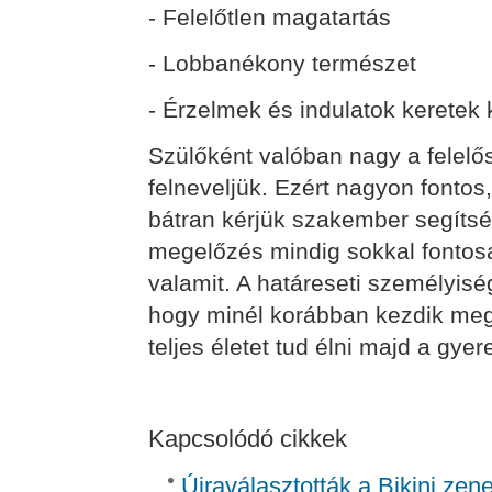
- Felelőtlen magatartás
- Lobbanékony természet
- Érzelmek és indulatok keretek 
Szülőként valóban nagy a felel
felneveljük. Ezért nagyon fontos
bátran kérjük szakember segítsé
megelőzés mindig sokkal fontos
valamit. A határeseti személyis
hogy minél korábban kezdik meg 
teljes életet tud élni majd a gye
Kapcsolódó cikkek
Újraválasztották a Bikini zen