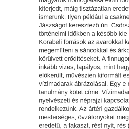
magyarok honfoglalása előtti i
kiterjedt, máig tisztázatlan ere
ismerünk. Ilyen például a csakn
Jászságot keresztező ún. Csörsz
történelmi időkben a később ide 
Korabeli források az avarokkal 
megemlíteni a sáncokkal és árko
körülvett erődítéseket. A finnug
inkább vizes, lapályos, mint heg
előkerült, művészien kiformált 
vízimadarak ábrázolásai. Egy e n
tanulmány kötet címe: Vízimadar
nyelvészeti és néprajzi kapcsol
rendelkezünk. Az ártéri gazdálk
mesterséges, övzátonyokat megny
eredetű, a fakaszt, rést nyit, rés