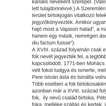
kanális neveként szerepel. (Való
lett tulajdonnévvé.) A Szeremlén
terület birtokjogán vitatkozó fele
jegyzőkönyvezték. Amikor ugyanis 
hajó most a Vajason halad”, a má
hanem egy másik, nemrégen ásot
diu factum fuisse”).
A XVIII. század folyamán csak 
fok nevét jegyezték fel, a legtöb
kapcsolódott. 1771-ben Mohács 
vett fokot tudgya és ismerte, me
Pere István ásta és tsinálta voln
Több esetben a fok birtokosaké
azonban már a XVIII. század foly
fok, ily nevű család birtoka, Pé
foka, melléke szállás és kertek, 