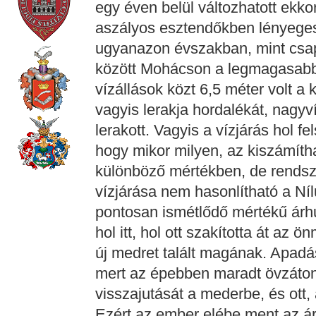
egy éven belül változhatott ekko
aszályos esztendőkben lényegese
ugyanazon évszakban, mint csa
között Mohácson a legmagasabb
vízállások közt 6,5 méter volt a 
vagyis lerakja hordalékát, nagyv
lerakott. Vagyis a vízjárás hol fe
hogy mikor milyen, az kiszámíthat
különböző mértékben, de rendsz
vízjárása nem hasonlítható a Ní
pontosan ismétlődő mértékű árh
hol itt, hol ott szakította át az
új medret talált magának. Apadás
mert az épebben maradt övzáto
visszajutását a mederbe, és ott, a
Ezért az ember elébe ment az ár