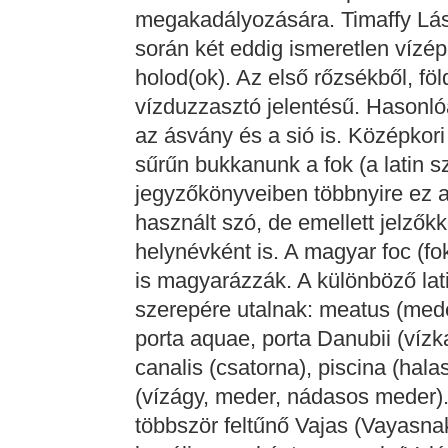
megakadályozására. Timaffy Lás
során két eddig ismeretlen vízépí
holod(ok). Az első rőzsékből, föl
vízduzzasztó jelentésű. Hasonl
az ásvány és a sió is. Középkori
sűrűn bukkanunk a fok (a latin 
jegyzőkönyveiben többnyire ez 
használt szó, de emellett jelzőkk
helynévként is. A magyar foc (fo
is magyarázzák. A különböző lati
szerepére utalnak: meatus (meder)
porta aquae, porta Danubii (víz
canalis (csatorna), piscina (hala
(vízágy, meder, nádasos meder)
többször feltűnő Vajas (Vayasnak