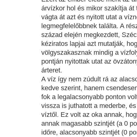
árvízkor hol és mikor szakítja á
vágta át azt és nyitott utat a víz
legmegfelelőbbnek találta. A rés
század elején megkezdett, Szé
kéziratos lapjai azt mutatják, ho
völgyszakasznak mindig a vízfo
pontján nyitottak utat az övzátonyo
árteret.
A víz így nem zúdult rá az alac
kedve szerint, hanem csendesen 
fok a legalacsonyabb ponton volt,
vissza is juthatott a mederbe, és
víztől. Ez volt az oka annak, ho
annak magasabb szintjét (a 0 pont
időre, alacsonyabb szintjét (0 pon