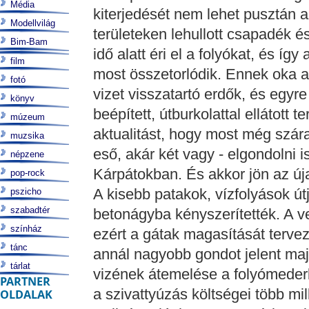
Média
kiterjedését nem lehet pusztán 
Modellvilág
területeken lehullott csapadék 
Bim-Bam
idő alatt éri el a folyókat, és í
film
most összetorlódik. Ennek oka a
fotó
vizet visszatartó erdők, és egy
könyv
beépített, útburkolattal ellátott
múzeum
aktualitást, hogy most még szára
muzsika
eső, akár két vagy - elgondolni 
népzene
Kárpátokban. És akkor jön az úja
pop-rock
A kisebb patakok, vízfolyások útj
pszicho
szabadtér
betonágyba kényszerítették. A v
színház
ezért a gátak magasítását terve
tánc
annál nagyobb gondot jelent maj
tárlat
vizének átemelése a folyómeder
PARTNER
a szivattyúzás költségei több mil
OLDALAK