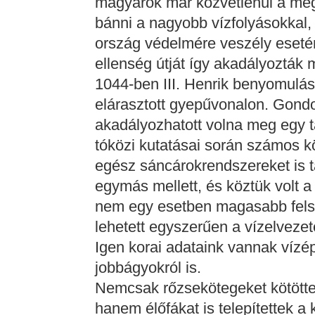
magyarok már közvetlenül a meg
bánni a nagyobb vízfolyásokkal, b
ország védelmére veszély esetén 
ellenség útját így akadályozták
1044-ben III. Henrik benyomulá
elárasztott gyepűvonalon. Gondo
akadályozhatott volna meg egy 
tóközi kutatásai során számos kö
egész sáncárokrendszereket is t
egymás mellett, és köztük volt a
nem egy esetben magasabb felszín
lehetett egyszerűen a vízelvezeté
Igen korai adataink vannak vízép
jobbágyokról is.
Nemcsak rőzsekötegeket kötöttek,
hanem élőfákat is telepítettek a