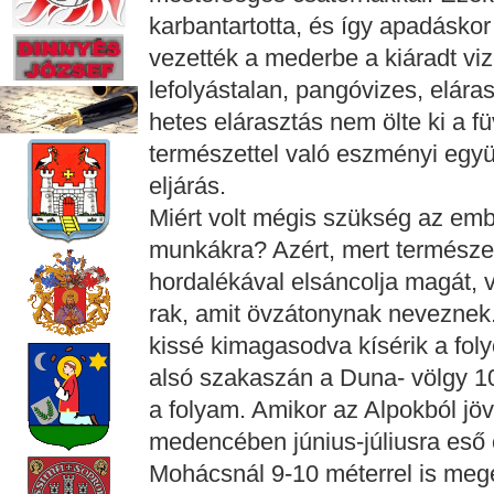
karbantartotta, és így apadásko
vezették a mederbe a kiáradt vi
lefolyástalan, pangóvizes, elára
hetes elárasztás nem ölte ki a fü
természettel való eszményi egy
eljárás.
Miért volt mégis szükség az emb
munkákra? Azért, mert természet
hordalékával elsáncolja magát, v
rak, amit övzátonynak neveznek.
kissé kimagasodva kísérik a fol
alsó szakaszán a Duna- völgy 10
a folyam. Amikor az Alpokból jöv
medencében június-júliusra eső 
Mohácsnál 9-10 méterrel is meg