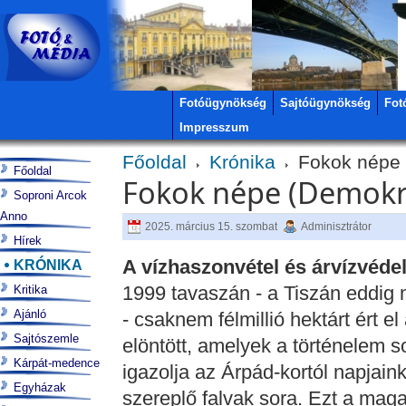
Fotóügynökség
Sajtóügynökség
Fot
Impresszum
Főoldal
Krónika
Fokok népe 
Főoldal
Fokok népe (Demokra
Soproni Arcok
Anno
2025. március 15. szombat
Adminisztrátor
Hírek
A vízhaszonvétel és árvízvé
KRÓNIKA
1999 tavaszán - a Tiszán eddig 
Kritika
Ajánló
- csaknem félmillió hektárt ért el 
Sajtószemle
elöntött, amelyek a történelem 
Kárpát-medence
igazolja az Árpád-kortól napjain
Egyházak
szereplő falvak sora. Ezt a magas