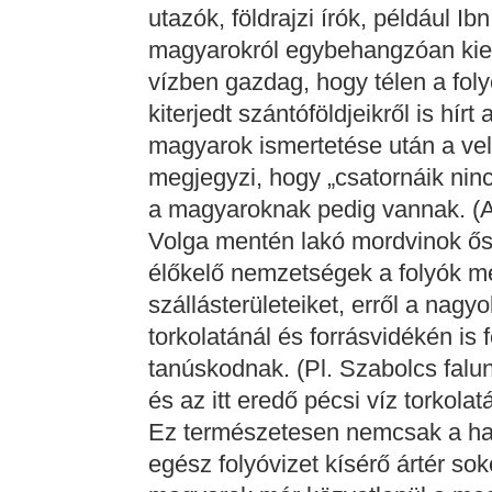
utazók, földrajzi írók, például 
magyarokról egybehangzóan kieme
vízben gazdag, hogy télen a fol
kiterjedt szántóföldjeikről is hír
magyarok ismertetése után a vel
megjegyzi, hogy „csatornáik nin
a magyaroknak pedig vannak. (A
Volga mentén lakó mordvinok ősé
élőkelő nemzetségek a folyók me
szállásterületeiket, erről a nagy
torkolatánál és forrásvidékén is
tanúskodnak. (Pl. Szabolcs falu
és az itt eredő pécsi víz torkola
Ez természetesen nemcsak a hal
egész folyóvizet kísérő ártér so