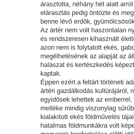
árasztotta, néhány hét alatt arról 
elárasztás pedig öntözte és meg
benne lévő erdők, gyümölcsösök,
Az ártér nem volt haszontalan n
és rendszeresen kihasznált élet
azon nem is folytatott ekés, gab
megélhetésének az alapját az ál
halászat és kertészkedés képezt
kaptak.
Éppen ezért a feltárt történeti 
ártéri gazdálkodás kultúrájáról,
egyidősek lehettek az emberrel, 
melléke mindig viszonylag sűrűbb
kialakított ekés földművelés táj
hatalmas földmunkákra volt képes