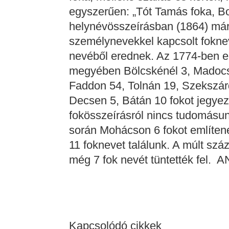
egyszerűen: „Tót Tamás foka, Bor
helynévösszeírásban (1864) már
személynevekkel kapcsolt foknev
nevéből erednek. Az 1774-ben el
megyében Bölcskénél 3, Madocs
Faddon 54, Tolnán 19, Szekszár
Decsen 5, Bátán 10 fokot jegyez
fokösszeírásról nincs tudomásun
során Mohácson 6 fokot említene
11 foknevet találunk. A múlt sz
még 7 fok nevét tüntették fe
Kapcsolódó cikkek