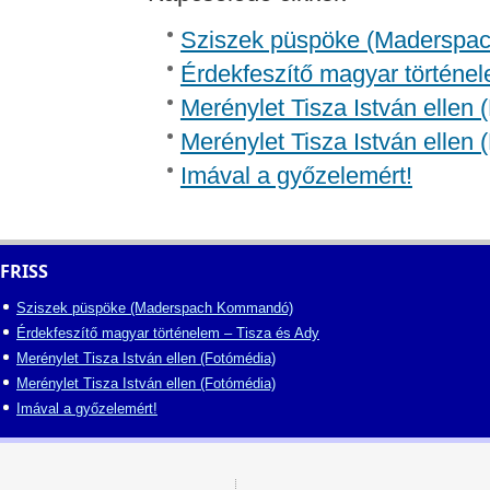
Sziszek püspöke (Madersp
Érdekfeszítő magyar történel
Merénylet Tisza István ellen 
Merénylet Tisza István ellen 
Imával a győzelemért!
FRISS
Sziszek püspöke (Maderspach Kommandó)
Érdekfeszítő magyar történelem – Tisza és Ady
Merénylet Tisza István ellen (Fotómédia)
Merénylet Tisza István ellen (Fotómédia)
Imával a győzelemért!