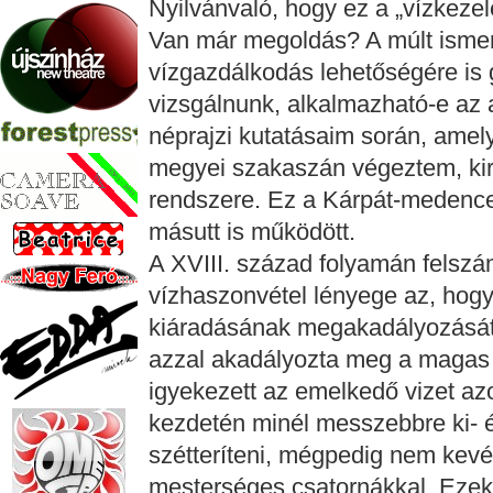
Nyilvánvaló, hogy ez a „vízkezel
Van már megoldás? A múlt isme
vízgazdálkodás lehetőségére is 
vizsgálnunk, alkalmazható-e az 
néprajzi kutatásaim során, amel
megyei szakaszán végeztem, kira
rendszere. Ez a Kárpát-medence 
másutt is működött.
A XVIII. század folyamán felszá
vízhaszonvétel lényege az, hogy
kiáradásának megakadályozását,
azzal akadályozta meg a magas 
igyekezett az emelkedő vizet az
kezdetén minél messzebbre ki- é
szétteríteni, mégpedig nem kevé
mesterséges csatornákkal. Ezeket