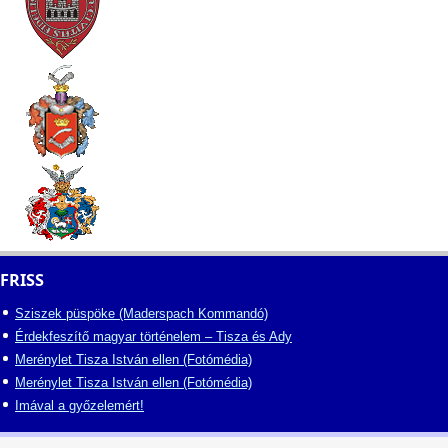
FRISS
Sziszek püspöke (Maderspach Kommandó)
Érdekfeszítő magyar történelem – Tisza és Ady
Merénylet Tisza István ellen (Fotómédia)
Merénylet Tisza István ellen (Fotómédia)
Imával a győzelemért!