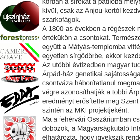
korban a sírokat a padlóba mélye
kívül, csak az Anjou-kortól kezdv
szarkofágok.
A 1800-as években a régészek m
értékükön a csontokat. Természe
együtt a Mátyás-templomba vitté
egyetlen sírgödörbe, ekkor kezd
Az utóbbi évtizedben magyar tu
Árpád-ház genetikai sajátosságait
csontváza háborítatlanul megmara
végre azonosíthatják a többi Árpá
eredményt erősítette meg Szent 
szintén az MKI projektjeként.
Ma a fehérvári Osszáriumban cs
dobozok, a Magyarságkutató Inté
elhatározta, hogy igyekszik rend