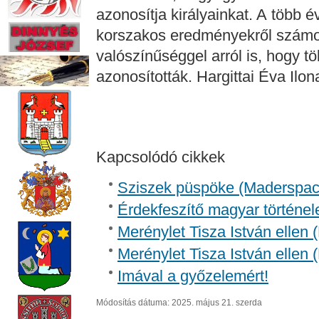
azonosítja királyainkat. A több é
korszakos eredményekről számo
valószínűséggel arról is, hogy t
azonosították. Hargittai Éva Ilo
Kapcsolódó cikkek
Sziszek püspöke (Madersp
Érdekfeszítő magyar történel
Merénylet Tisza István ellen 
Merénylet Tisza István ellen 
Imával a győzelemért!
Módosítás dátuma: 2025. május 21. szerda