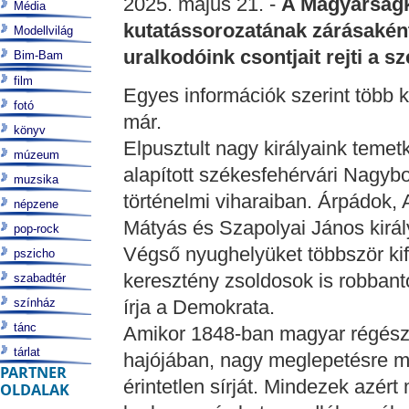
2025. május 21. -
A Magyarságku
Média
kutatássorozatának zárásaként
Modellvilág
uralkodóink csontjait rejti a 
Bim-Bam
film
Egyes információk szerint több k
fotó
már.
könyv
Elpusztult nagy királyaink temetk
múzeum
alapított székesfehérvári Nagyb
muzsika
történelmi viharaiban. Árpádok,
népzene
Mátyás és Szapolyai János király
pop-rock
Végső nyughelyüket többször kif
pszicho
keresztény zsoldosok is robbantot
szabadtér
színház
írja a Demokrata.
tánc
Amikor 1848-ban magyar régészek 
tárlat
hajójában, nagy meglepetésre meg
PARTNER
érintetlen sírját. Mindezek azér
OLDALAK