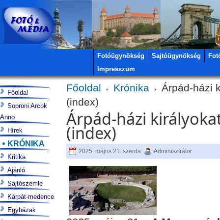
Fotóügynökség
Sajtóügynökség
Fot
Impresszum
Főoldal
Krónika
Árpád-házi k
Főoldal
(index)
Soproni Arcok
Árpád-házi királyoka
Anno
(index)
Hírek
KRÓNIKA
2025. május 21. szerda
Adminisztrátor
Kritika
Ajánló
Sajtószemle
Kárpát-medence
Egyházak