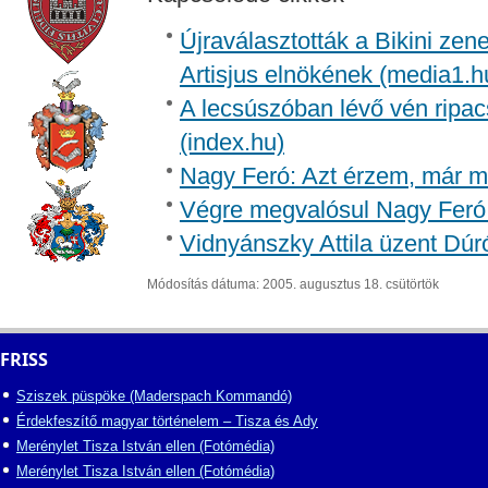
Újraválasztották a Bikini zen
Artisjus elnökének (media1.h
A lecsúszóban lévő vén ripac
(index.hu)
Nagy Feró: Azt érzem, már m
Végre megvalósul Nagy Feró 
Vidnyánszky Attila üzent Dúr
Módosítás dátuma: 2005. augusztus 18. csütörtök
FRISS
Sziszek püspöke (Maderspach Kommandó)
Érdekfeszítő magyar történelem – Tisza és Ady
Merénylet Tisza István ellen (Fotómédia)
Merénylet Tisza István ellen (Fotómédia)