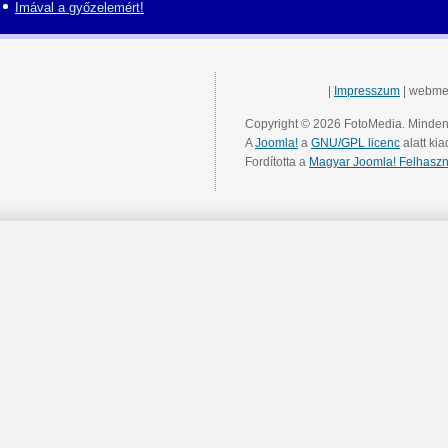
Imával a győzelemért!
|
Impresszum
| webme
Copyright © 2026 FotoMedia. Minden 
A
Joomla!
a
GNU/GPL licenc
alatt kia
Fordította a
Magyar Joomla! Felhaszn