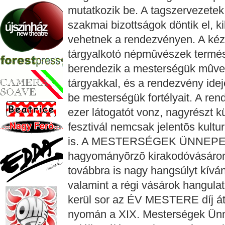
mutatkozik be. A tagszervezetek
szakmai bizottságok döntik el, ki
vehetnek a rendezvényen. A k
tárgyalkotó népmûvészek termész
berendezik a mesterségük mûve
tárgyakkal, és a rendezvény ide
be mesterségük fortélyait. A r
ezer látogatót vonz, nagyrészt kü
fesztivál nemcsak jelentõs kult
is. A MESTERSÉGEK ÜNNEPE a
hagyományõrzõ kirakodóvásáron,
továbbra is nagy hangsúlyt kíván
valamint a régi vásárok hangula
kerül sor az ÉV MESTERE díj át
nyomán a XIX. Mesterségek Ünne