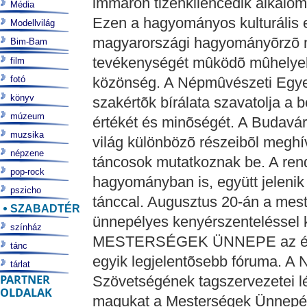
immáron tizenkilencedik alkalo
Média
Ezen a hagyományos kulturális 
Modellvilág
magyarországi hagyományõrzõ 
Bim-Bam
tevékenységét mûködõ mûhelyekb
film
fotó
közönség. A Népmûvészeti Egyes
könyv
szakértõk bírálata szavatolja a
múzeum
értékét és minõségét. A Budavár
muzsika
világ különbözõ részeibõl megh
népzene
táncosok mutatkoznak be. A ren
pop-rock
hagyományban is, együtt jeleni
pszicho
tánccal. Augusztus 20-án a mest
SZABADTÉR
ünnepélyes kenyérszenteléssel k
színház
MESTERSÉGEK ÜNNEPE az élõ 
tánc
egyik legjelentõsebb fóruma. A
tárlat
PARTNER
Szövetségének tagszervezetei l
OLDALAK
magukat a Mesterségek Ünnepén