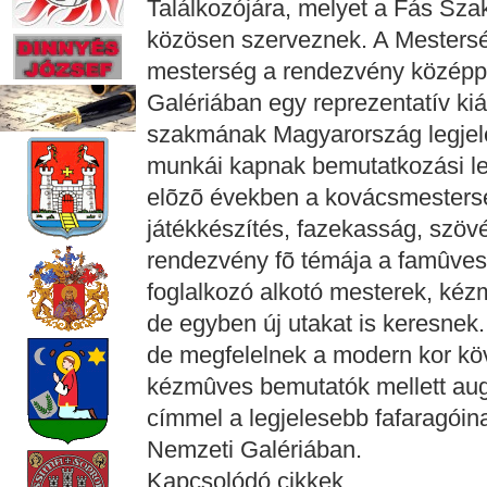
Találkozójára, melyet a Fás Sz
közösen szerveznek. A Mester
mesterség a rendezvény középpo
Galériában egy reprezentatív kiál
szakmának Magyarország legjeles
munkái kapnak bemutatkozási leh
elõzõ években a kovácsmestersé
játékkészítés, fazekasság, szöv
rendezvény fõ témája a famûves
foglalkozó alkotó mesterek, kéz
de egyben új utakat is keresnek.
de megfelelnek a modern kor köv
kézmûves bemutatók mellett au
címmel a legjelesebb fafaragóina
Nemzeti Galériában.
Kapcsolódó cikkek