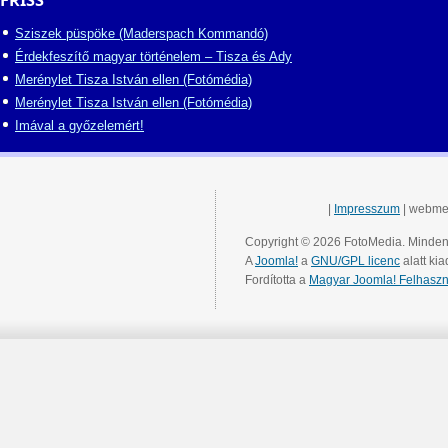
FRISS
Sziszek püspöke (Maderspach Kommandó)
Érdekfeszítő magyar történelem – Tisza és Ady
Merénylet Tisza István ellen (Fotómédia)
Merénylet Tisza István ellen (Fotómédia)
Imával a győzelemért!
|
Impresszum
| webme
Copyright © 2026 FotoMedia. Minden 
A
Joomla!
a
GNU/GPL licenc
alatt kia
Fordította a
Magyar Joomla! Felhaszn