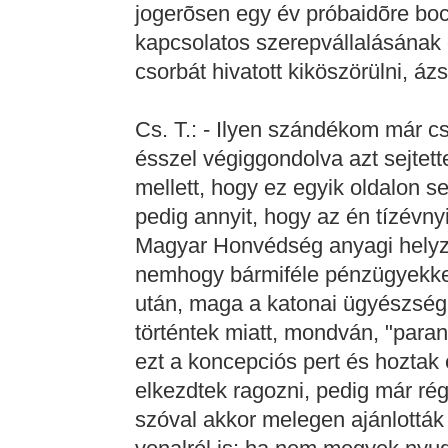
jogerõsen egy év próbaidõre boc
kapcsolatos szerepvállalásának 
csorbát hivatott kiköszörülni, ázs
Cs. T.: - Ilyen szándékom már cs
ésszel végiggondolva azt sejtett
mellett, hogy ez egyik oldalon s
pedig annyit, hogy az én tízévnyi
Magyar Honvédség anyagi helyz
nemhogy bármiféle pénzügyekkel 
után, maga a katonai ügyészség 
történtek miatt, mondván, "paran
ezt a koncepciós pert és hoztak
elkezdtek ragozni, pedig már rég
szóval akkor melegen ajánlották