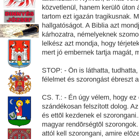
közvetlenül, hanem kerülõ úton 
tartom ezt igazán tragikusnak. 
hallgatóságot. A Biblia azt mo
kárhozatra, némelyeknek szomor
lelkész azt mondja, hogy térjete
mert jó embernek tartja magát,
STOP: - Ön is láthatta, tudhatt
félelmet és szorongást ébreszt 
CS. T.: - Én úgy vélem, hogy ez
szándékosan felszított dolog. Az,
és ettõl kezdenek el szorongani.
magyar rendõrségtõl szorongok.
attól kell szorongani, amire elõz