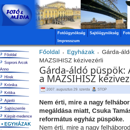
Fotóügynökség
Sajtóügynökség
Fot
Impresszum
Főoldal
Egyházak
Gárda-áldó
Főoldal
MAZSIHISZ kézivezérli
Soproni Arcok
Gárda-áldó püspök: 
Anno
a MAZSIHISZ kézivezé
Hírek
Krónika
2007. augusztus 29. szerda
STOP
Kritika
Ajánló
Nem érti, mire a nagy felhábo
Sajtószemle
megáldása miatt, Csuka Tamás
Kárpát-medence
református egyház püspöke.
EGYHÁZAK
Nem érti, mire a nagy felhábor