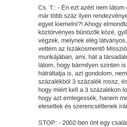
Cs. T.: - Én ezt azért nem láto
már több száz ilyen rendezvénye
egyet kiemelni?! Ahogy elmondt
köztörvényes bûnözõk közé, gyil
végzek, melynek elég látványos,
vettem az Iszákosmentõ Misszió
munkájában, ami, hát a társadal
látom, hogy bármilyen szinten is
hátráltatja is, azt gondolom, nem
százalékból 3 százalék rossz, és
hogy miért kell a 3 százalékon l
hogy azt emlegessék, hanem me
elesettek és szerencsétlenek ir
STOP: - 2002-ben önt egy csalás