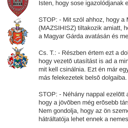
Isten, hogy sose igazolódjanak e
STOP: - Mit szól ahhoz, hogy a
(MAZSIHISZ) tiltakozik amiatt, h
a Magyar Gárda avatásán és meg
Cs. T.: - Részben értem ezt a d
hogy vezetõ utasítást is ad a mi
mit kell csinálnia. Ezt én már e
más felekezetek belsõ dolgaiba.
STOP: - Néhány nappal ezelõtt a 
hogy a jövõben még erõsebb társa
Nem gondolja, hogy az ön személy
hátráltatója lehet ennek a nemes