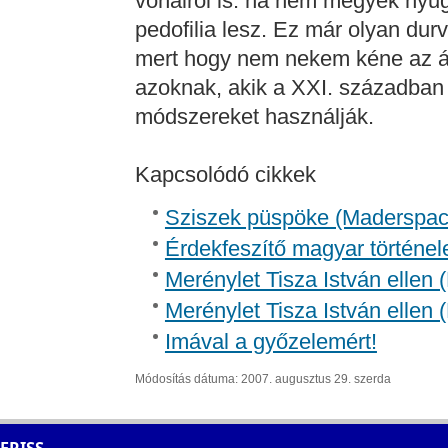
vonalról is: ha nem megyek nyug
pedofilia lesz. Ez már olyan dur
mert hogy nem nekem kéne az áz
azoknak, akik a XXI. században 
módszereket használják.
Kapcsolódó cikkek
Sziszek püspöke (Madersp
Érdekfeszítő magyar történel
Merénylet Tisza István ellen 
Merénylet Tisza István ellen 
Imával a győzelemért!
Módosítás dátuma: 2007. augusztus 29. szerda