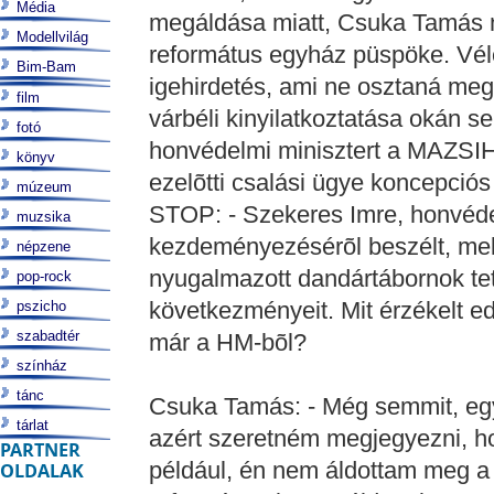
Média
megáldása miatt, Csuka Tamás 
Modellvilág
református egyház püspöke. Vél
Bim-Bam
igehirdetés, ami ne osztaná meg 
film
várbéli kinyilatkoztatása okán s
fotó
honvédelmi minisztert a MAZSIHI
könyv
ezelõtti csalási ügye koncepciós 
múzeum
STOP: - Szekeres Imre, honvédel
muzsika
kezdeményezésérõl beszélt, mely 
népzene
nyugalmazott dandártábornok tet
pop-rock
következményeit. Mit érzékelt ed
pszicho
szabadtér
már a HM-bõl?
színház
tánc
Csuka Tamás: - Még semmit, egy
tárlat
azért szeretném megjegyezni, ho
PARTNER
például, én nem áldottam meg a 
OLDALAK