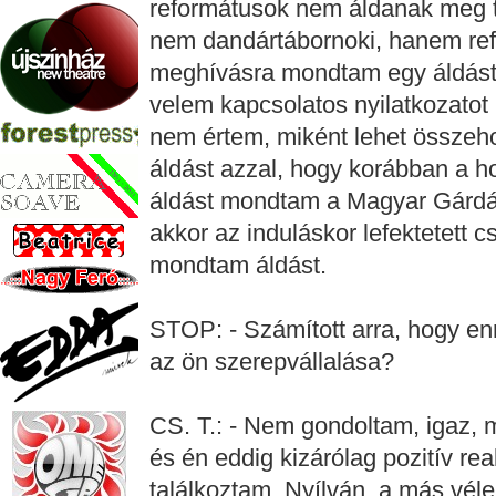
reformátusok nem áldanak meg t
nem dandártábornoki, hanem ref
meghívásra mondtam egy áldást 
velem kapcsolatos nyilatkozatot
nem értem, miként lehet összeho
áldást azzal, hogy korábban a 
áldást mondtam a Magyar Gárdára
akkor az induláskor lefektetett 
mondtam áldást.
STOP: - Számított arra, hogy en
az ön szerepvállalása?
CS. T.: - Nem gondoltam, igaz, m
és én eddig kizárólag pozitív re
találkoztam. Nyílván, a más vél