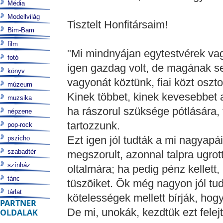
Média
Modellvilág
Tisztelt Honfitársaim!
Bim-Bam
film
"Mi mindnyájan egytestvérek va
fotó
igen gazdag volt, de magának 
könyv
vagyonát köztünk, fiai közt osztot
múzeum
Kinek többet, kinek kevesebbet ad
muzsika
ha rászorul szüksége pótlására,
népzene
tartozzunk.
pop-rock
Ezt igen jól tudták a mi nagyap
pszicho
szabadtér
megszorult, azonnal talpra ugrott
színház
oltalmára; ha pedig pénz kellett
tánc
tüszõiket. Õk még nagyon jól tud
tárlat
kötelességek mellett bírják, hog
PARTNER
De mi, unokák, kezdtük ezt felejt
OLDALAK