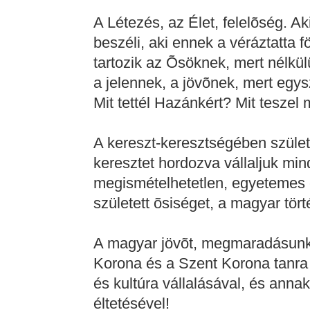
A Létezés, az Élet, felelõség. Ak
beszéli, aki ennek a véráztatta f
tartozik az Õsöknek, mert nélkül
a jelennek, a jövõnek, mert egys
Mit tettél Hazánkért? Mit tesze
A kereszt-keresztségében szület
keresztet hordozva vállaljuk min
megismételhetetlen, egyetemes
született õsiséget, a magyar tö
A magyar jövõt, megmaradásunk 
Korona és a Szent Korona tanra
és kultúra vállalásával, és anna
éltetésével!