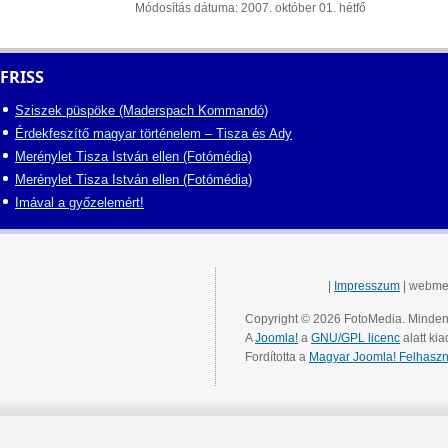
Módosítás dátuma: 2007. október 01. hétfő
FRISS
Sziszek püspöke (Maderspach Kommandó)
Érdekfeszítő magyar történelem – Tisza és Ady
Merénylet Tisza István ellen (Fotómédia)
Merénylet Tisza István ellen (Fotómédia)
Imával a győzelemért!
|
Impresszum
| webme
Copyright © 2026 FotoMedia. Minden 
A
Joomla!
a
GNU/GPL licenc
alatt kia
Fordította a
Magyar Joomla! Felhaszn