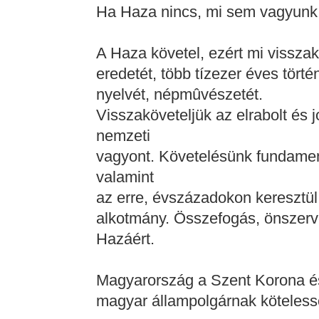
Ha Haza nincs, mi sem vagyunk
A Haza követel, ezért mi vissza
eredetét, több tízezer éves tört
nyelvét, népmûvészetét.
Visszaköveteljük az elrabolt és j
nemzeti
vagyont. Követelésünk fundame
valamint
az erre, évszázadokon keresztül
alkotmány. Összefogás, önszerv
Hazáért.
Magyarország a Szent Korona é
magyar állampolgárnak kötelesség