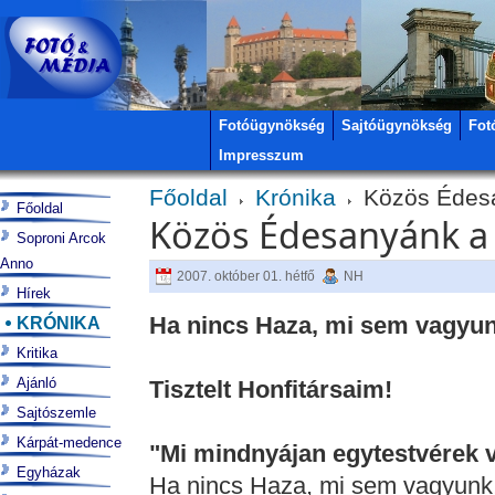
Fotóügynökség
Sajtóügynökség
Fot
Impresszum
Főoldal
Krónika
Közös Édesa
Főoldal
Közös Édesanyánk a
Soproni Arcok
Anno
2007. október 01. hétfő
NH
Hírek
Ha nincs Haza, mi sem vagyun
KRÓNIKA
Kritika
Ajánló
Tisztelt Honfitársaim!
Sajtószemle
Kárpát-medence
"Mi mindnyájan egytestvérek 
Egyházak
Ha nincs Haza, mi sem vagyunk