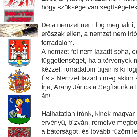
hogy szüksége van segítségetekr
De a nemzet nem fog meghalni,
erõszak ellen, a nemzet nem irtó
forradalom.
A nemzet fel nem lázadt soha, d
függetlenségét, ha a törvények
kézzel, forradalom útján is ki fogj
És a Nemzet lázadó még akkor 
Írja, Arany János a Segítsünk a
án!
Halhatatlan írónk, kinek magyar 
érvényû, bízván, remélve meg
a bátorságot, és tovább fûzöm leí