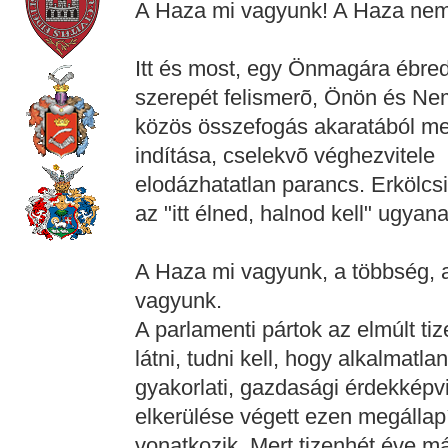
A Haza mi vagyunk! A Haza nem
Itt és most, egy Önmagára ébredt
szerepét felismerõ, Önön és Nem
közös összefogás akaratából meg
indítása, cselekvõ véghezvitele
elodázhatatlan parancs. Erkölc
az "itt élned, halnod kell" ugyan
A Haza mi vagyunk, a többség, a
vagyunk.
A parlamenti pártok az elmúlt tiz
látni, tudni kell, hogy alkalmat
gyakorlati, gazdasági érdekképvis
elkerülése végett ezen megállap
vonatkozik. Mert tizenhét éve m