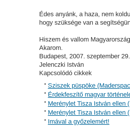
Édes anyánk, a haza, nem koldul
hogy szüksége van a segítségünk
Hiszem és vallom Magyarország
Akarom.
Budapest, 2007. szeptember 29.
Jelenczki István
Kapcsolódó cikkek
Sziszek püspöke (Madersp
Érdekfeszítő magyar történel
Merénylet Tisza István ellen 
Merénylet Tisza István ellen 
Imával a győzelemért!