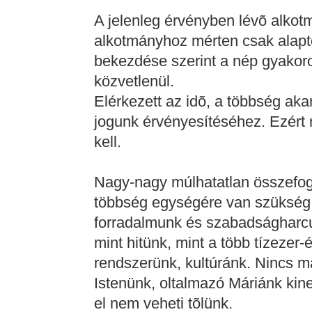
A jelenleg érvényben lévõ alkot
alkotmányhoz mérten csak alaptö
bekezdése szerint a nép gyakoro
közvetlenül.
Elérkezett az idõ, a többség aka
jogunk érvényesítéséhez. Ezért 
kell.
Nagy-nagy múlhatatlan összefog
többség egységére van szükség,
forradalmunk és szabadságharcu
mint hitünk, mint a több tízeze
rendszerünk, kultúránk. Nincs
Istenünk, oltalmazó Máriánk kin
el nem veheti tõlünk.