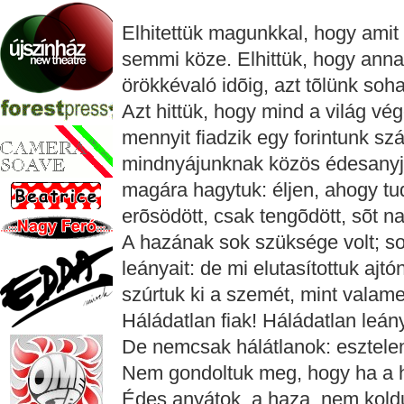
Elhitettük magunkkal, hogy amit
semmi köze. Elhittük, hogy anna
örökkévaló idõig, azt tõlünk soh
Azt hittük, hogy mind a világ vé
mennyit fiadzik egy forintunk szá
mindnyájunknak közös édesanyja
magára hagytuk: éljen, ahogy tud
erõsödött, csak tengõdött, sõt na
A hazának sok szüksége volt; soks
leányait: de mi elutasítottuk ajtón
szúrtuk ki a szemét, mint valam
Háládatlan fiak! Háládatlan leán
De nemcsak hálátlanok: esztelene
Nem gondoltuk meg, hogy ha a h
Édes anyátok, a haza, nem koldul