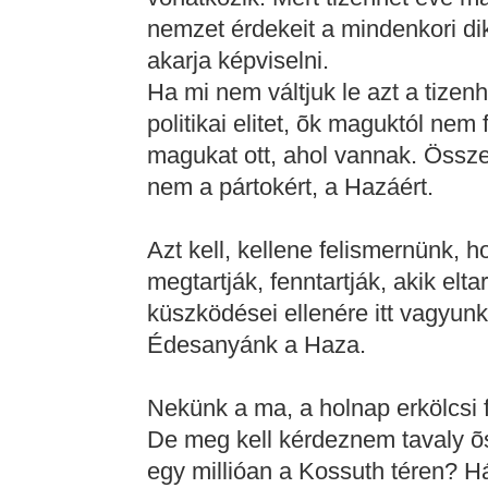
nemzet érdekeit a mindenkori di
akarja képviselni.
Ha mi nem váltjuk le azt a tizen
politikai elitet, õk maguktól nem
magukat ott, ahol vannak. Össz
nem a pártokért, a Hazáért.
Azt kell, kellene felismernünk, h
megtartják, fenntartják, akik elt
küszködései ellenére itt vagyunk
Édesanyánk a Haza.
Nekünk a ma, a holnap erkölcsi 
De meg kell kérdeznem tavaly õs
egy millióan a Kossuth téren? H