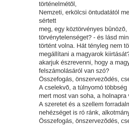
történelmétõl,
Nemzeti, erkölcsi öntudatától m
sértett
meg, egy köztörvényes bûnözõ, 
törvénytelenséget? - és lásd mi
történt volna. Hát tényleg nem 
megállítani a magyarok kiirtásá
akarjuk észrevenni, hogy a magyar
felszámolásáról van szó?
Összefogás, önszervezõdés, csel
A cselekvõ, a túlnyomó többség
mert most van soha, a holnapra 
A szeretet és a szellem forradal
nehézséget is ró ránk, alkotmány
Összefogás, önszervezõdés, csel