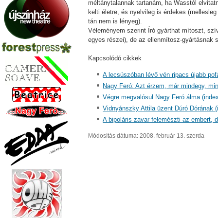
méltánytalannak tartanám, ha Wasstól elvitatnán
kelti életre, és nyelvileg is érdekes (melle
tán nem is lényeg).
Véleményem szerint Író gyárthat mítoszt, szív
egyes részei), de az ellenmítosz-gyártásnak s
Kapcsolódó cikkek
A lecsúszóban lévő vén ripacs újabb pof
Nagy Feró: Azt érzem, már mindegy, min
Végre megvalósul Nagy Feró álma (index
Vidnyánszky Attila üzent Dúró Dórának (
A bipoláris zavar felemészti az embert, d
Módosítás dátuma: 2008. február 13. szerda