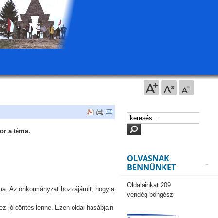
bor a téma.
OLVASNAK
BENNÜNKET
Oldalainkat 209
éma. Az önkormányzat hozzájárult, hogy a
vendég böngészi
y ez jó döntés lenne. Ezen oldal hasábjain