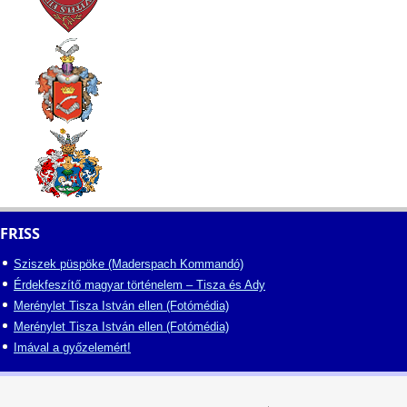
FRISS
Sziszek püspöke (Maderspach Kommandó)
Érdekfeszítő magyar történelem – Tisza és Ady
Merénylet Tisza István ellen (Fotómédia)
Merénylet Tisza István ellen (Fotómédia)
Imával a győzelemért!