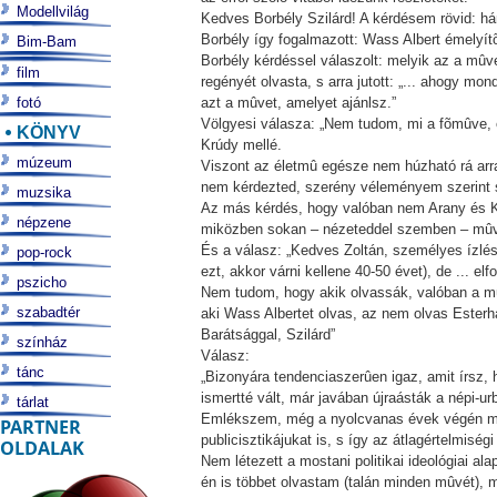
Modellvilág
Kedves Borbély Szilárd! A kérdésem rövid: há
Borbély így fogalmazott: Wass Albert émelyítõ
Bim-Bam
Borbély kérdéssel válaszolt: melyik az a mûve
film
regényét olvasta, s arra jutott: „... ahogy m
fotó
azt a mûvet, amelyet ajánlsz.”
Völgyesi válasza: „Nem tudom, mi a fõmûve, e
KÖNYV
Krúdy mellé.
múzeum
Viszont az életmû egésze nem húzható rá arra
nem kérdezted, szerény véleményem szerint s
muzsika
Az más kérdés, hogy valóban nem Arany és Kr
népzene
miközben sokan – nézeteddel szemben – mûvei 
És a válasz: „Kedves Zoltán, személyes ízlés
pop-rock
ezt, akkor várni kellene 40-50 évet), de ... e
pszicho
Nem tudom, hogy akik olvassák, valóban a mû
szabadtér
aki Wass Albertet olvas, az nem olvas Esterhá
Barátsággal, Szilárd”
színház
Válasz:
tánc
„Bizonyára tendenciaszerûen igaz, amit írsz,
ismertté vált, már javában újraásták a népi-ur
tárlat
Emlékszem, még a nyolcvanas évek végén megf
PARTNER
publicisztikájukat is, s így az átlagértelmiség
OLDALAK
Nem létezett a mostani politikai ideológiai al
én is többet olvastam (talán minden mûvét), 