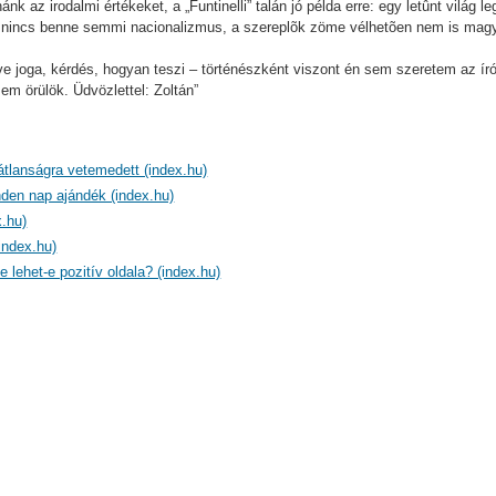
k az irodalmi értékeket, a „Funtinelli” talán jó példa erre: egy letûnt világ l
sleg nincs benne semmi nacionalizmus, a szereplõk zöme vélhetõen nem is mag
e joga, kérdés, hogyan teszi – történészként viszont én sem szeretem az írór
em örülök. Üdvözlettel: Zoltán”
átlanságra vetemedett (index.hu)
den nap ajándék (index.hu)
.hu)
index.hu)
e lehet-e pozitív oldala? (index.hu)