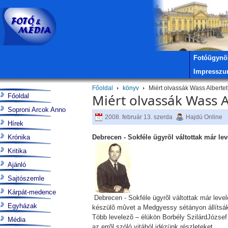
Fotóügynö
Impressz
Főoldal
könyv
Miért olvassák Wass Alberte
Miért olvassák Wass A
Főoldal
Soproni Arcok Anno
2008. február 13. szerda
Hajdú Online
Hírek
Krónika
Debrecen - Sokféle ügyrõl váltottak már le
Kritika
Ajánló
Sajtószemle
Kárpát-medence
Debrecen - Sokféle ügyrõl váltottak már level
Egyházak
készülõ mûvet a Medgyessy sétányon állítsák
Több levelezõ – élükön Borbély SzilárdJózsef A
Média
az errõl szóló vitából idézünk részleteket.