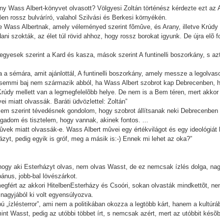
ny Wass Albert-könyvet olvasott? Völgyesi Zoltán történész kérdezte ezt az A
en rossz bulváríró, valahol Szilvási és Berkesi környékén.
 Wass Albertnak, amely véleményed szerint fõmûve, és Arany, illetve Krúdy m
ondani szokták, az élet túl rövid ahhoz, hogy rossz borokat igyunk. De újra el
gyesek szerint a Kard és kasza, mások szerint A funtinelli boszorkány, s a
 a sémára, amit ajánlottál, A funtinelli boszorkány, amely messze a legolva
emmi baj nem származik abból, ha Wass Albert szobrot kap Debrecenben, ha
údy mellett van a legmegfelelõbb helye. De nem is a Bem téren, mert akkor 
miatt olvassák. Baráti üdvözlettel: Zoltán”
em szerint tévedésnek gondolom, hogy szobrot állítsanak neki Debrecenben (
lfogadom és tisztelem, hogy vannak, akinek fontos. ...
vek miatt olvassák-e. Wass Albert mûvei egy értékvilágot és egy ideológiát
zyt, pedig egyik is gróf, meg a másik is:-) Ennek mi lehet az oka?”
 hogy aki Esterházyt olvas, nem olvas Wasst, de ez nemcsak ízlés dolga, na
bánus, jobb-bal lövészárkot.
ért az akkori HitelbenEsterházy és Csoóri, sokan olvasták mindkettõt, nem
i nagyjából ki volt egyensúlyozva.
apú „ízlésterror”, ami nem a politikában okozza a legtöbb kárt, hanem a kultúr
mint Wasst, pedig az utóbbi többet írt, s nemcsak azért, mert az utóbbit ké