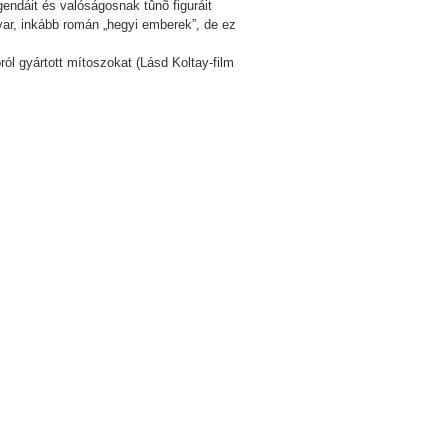
egendáit és valóságosnak tûnõ figuráit
yar, inkább román „hegyi emberek”, de ez
ól gyártott mítoszokat (Lásd Koltay-film