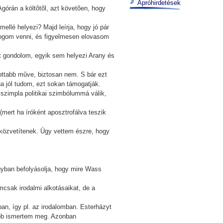
Apróhirdetések
górán a költõtõl, azt követõen, hogy
ellé helyezi? Majd leírja, hogy jó pár
õ fogom venni, és figyelmesen elovasom
zt gondolom, egyik sem helyezi Arany és
sottabb mûve, biztosan nem. S bár ezt
 jól tudom, ezt sokan támogatják.
szimpla politikai szimbólummá válik,
mert ha íróként aposztrofálva teszik
 közvetítenek. Úgy vettem észre, hogy
gyban befolyásolja, hogy mire Wass
csak irodalmi alkotásaikat, de a
ában, így pl. az irodalomban. Esterházyt
sõbb ismertem meg. Azonban