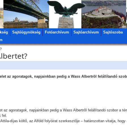
kség
Sajtóügynökség
Fotóarchívum
Sajtóarchívum
Sajtószoba
um
t?
lbertet?
velet az agoratagok, napjainkban pedig a Wass Albertrõl felállítandó szo
et az agoratagok, napjainkban pedig a Wass Albertrõl felállítandó szobor a t
 fel.
ttila-díjas költõ, az Alföld folyóirat szerkesztõje – határozottan vitatja, hog