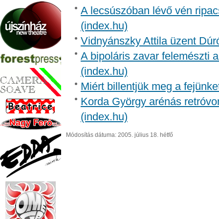
A lecsúszóban lévő vén ripac
(index.hu)
Vidnyánszky Attila üzent Dúr
A bipoláris zavar felemészti a
(index.hu)
Miért billentjük meg a fejünk
Korda György arénás retróvon
(index.hu)
Módosítás dátuma: 2005. július 18. hétfő