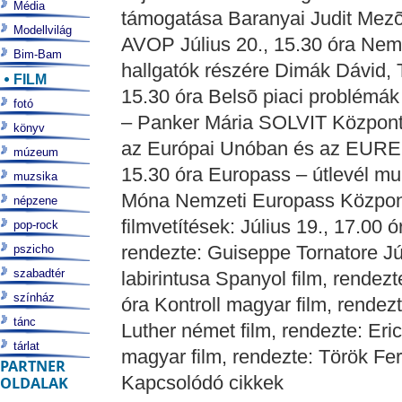
Média
támogatása Baranyai Judit Mezõg
Modellvilág
AVOP Július 20., 15.30 óra Nemz
Bim-Bam
hallgatók részére Dimák Dávid,
FILM
15.30 óra Belsõ piaci problémá
fotó
– Panker Mária SOLVIT Központ 
könyv
az Európai Unóban és az EURES
múzeum
15.30 óra Europass – útlevél m
muzsika
Móna Nemzeti Europass Közpon
népzene
filmvetítések: Július 19., 17.00 
pop-rock
rendezte: Guiseppe Tornatore Jú
pszicho
szabadtér
labirintusa Spanyol film, rendez
színház
óra Kontroll magyar film, rendezt
tánc
Luther német film, rendezte: Eric
tárlat
magyar film, rendezte: Török Fe
PARTNER
Kapcsolódó cikkek
OLDALAK