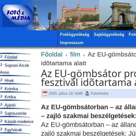
Fotóügynökség
Sajtóügynökség
Fot
Impresszum
Főoldal
film
Az EU-gömbsátor
Főoldal
idõtartama alatt
Soproni Arcok
Az EU-gömbsátor pr
Anno
fesztivál idõtartama 
Hírek
Krónika
2005. július 18. hétfő
Fotomedia
Kritika
Ajánló
Az EU-gömbsátorban – az álla
Sajtószemle
– zajló szakmai beszélgetések:
Kárpát-medence
Az EU-gömbsátorban – az álland
Egyházak
zajló szakmai beszélgetések: Júl