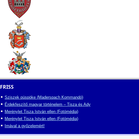
FRISS
Sziszek püspöke (Maderspach Kommandó)
Érdekfeszítő magyar történelem – Tisza és Ady
Merénylet Tisza István ellen (Fotómédia)
Merénylet Tisza István ellen (Fotómédia)
Imával a győzelemért!